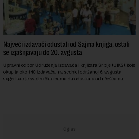
Najveći izdavači odustali od Sajma knjiga, ostali
se izjašnjavaju do 20. avgusta
Upravni odbor Udruženja izdavača i knjižara Srbije (UIKS), koje
okuplja oko 140 izdavača, na sednici održanoj 6. avgusta
sugerisao je svojim članicama da odustanu od učešća na
predstojećem Sajmu knjiga. Vrem...