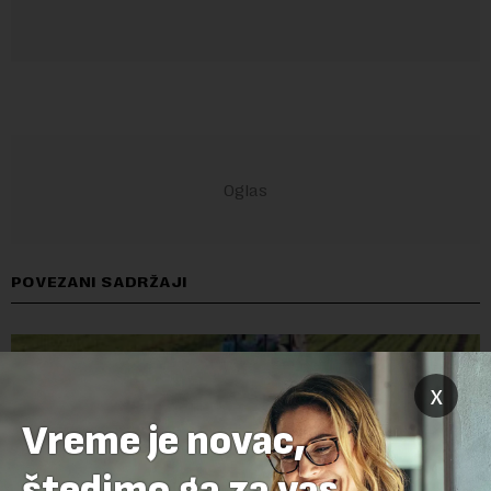
POVEZANI SADRŽAJI
x
Vreme je novac,
štedimo ga za vas.