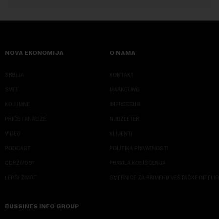
NOVA EKONOMIJA
O NAMA
SRBIJA
KONTAKT
SVET
MARKETING
KOLUMNE
IMPRESSUM
PRIČE I ANALIZE
NJUZLETER
VIDEO
KLIJENTI
PODCAST
POLITIKA PRIVATNOSTI
ODRŽIVOST
PRAVILA KORIŠĆENJA
LEPŠI ŽIVOT
SMERNICE ZA PRIMENU VEŠTAČKE INTELI
BUSSINES INFO GROUP