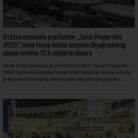
Država osnovala preduzeće „Sava Properties
2026“, nova firma dobila imovinu Beogradskog
sajma vrednu 13,6 milijardi dinara
Vlada Srbije osnovala je privredno društvo "Sava Properties
2026", čiji osnovni kapital iznosi 13,64 milijarde dinara, a u koji
je kao nenovčani ulog unela brojne katastarske parcele i
objekte u okviru kompl...