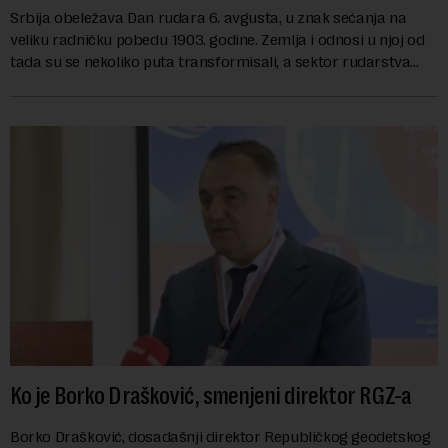
Srbija obeležava Dan rudara 6. avgusta, u znak sećanja na
veliku radničku pobedu 1903. godine. Zemlja i odnosi u njoj od
tada su se nekoliko puta transformisali, a sektor rudarstva
danas karakterišu velike r...
Ko je Borko Drašković, smenjeni direktor RGZ-a
Borko Drašković, dosadašnji direktor Republičkog geodetskog