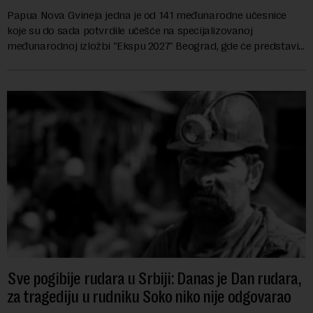
Papua Nova Gvineja jedna je od 141 međunarodne učesnice
koje su do sada potvrdile učešće na specijalizovanoj
međunarodnoj izložbi "Ekspu 2027" Beograd, gde će predstaviti
i kao državu sa najvećom jezičkom ra...
Sve pogibije rudara u Srbiji: Danas je Dan rudara,
za tragediju u rudniku Soko niko nije odgovarao