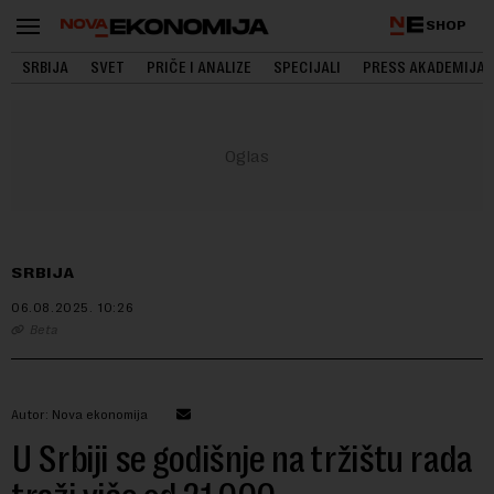
SHOP
SRBIJA
SVET
PRIČE I ANALIZE
SPECIJALI
PRESS AKADEMIJA
SRBIJA
06.08.2025.
10:26
Beta
Autor: Nova ekonomija
U Srbiji se godišnje na tržištu rada