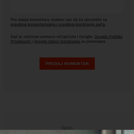
Pre slanja komentara, molimo vas da se upoznate sa
pravilima komentarisanja i pravilima korišćenja sajta.
Sajt je zaštićen pomocu reCaptcha i Google.
Google Politika
Privatnosti
i
Google Uslovi Korišćenja
su primenjeni.