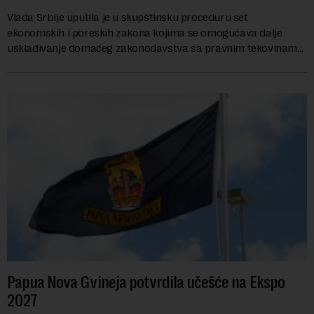
Vlada Srbije uputila je u skupštinsku proceduru set
ekonomskih i poreskih zakona kojima se omogućava dalje
usklađivanje domaćeg zakonodavstva sa pravnim tekovinama
Evropske unije i ispunjavaju obaveze predvi...
Papua Nova Gvineja potvrdila učešće na Ekspo
2027