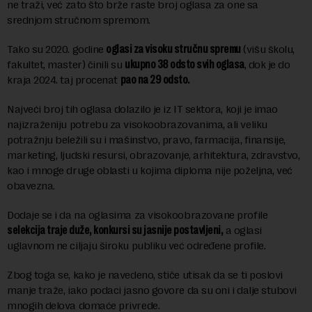
ne traži, već zato što brže raste broj oglasa za one sa
srednjom stručnom spremom.
Tako su 2020. godine
oglasi za visoku stručnu spremu
(višu školu,
fakultet, master) činili su
ukupno 38 odsto svih oglasa
, dok je do
kraja 2024. taj procenat
pao na 29 odsto.
Najveći broj tih oglasa dolazilo je iz IT sektora, koji je imao
najizraženiju potrebu za visokoobrazovanima, ali veliku
potražnju beležili su i mašinstvo, pravo, farmacija, finansije,
marketing, ljudski resursi, obrazovanje, arhitektura, zdravstvo,
kao i mnoge druge oblasti u kojima diploma nije poželjna, već
obavezna.
Dodaje se i da na oglasima za visokoobrazovane profile
selekcija traje duže, konkursi su jasnije postavljeni,
a oglasi
uglavnom ne ciljaju široku publiku već određene profile.
Zbog toga se, kako je navedeno, stiče utisak da se ti poslovi
manje traže, iako podaci jasno govore da su oni i dalje stubovi
mnogih delova domaće privrede.