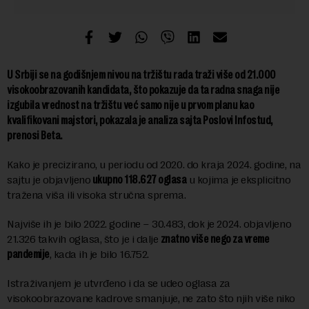
U Srbiji se na godišnjem nivou na tržištu rada traži više od 21.000
visokoobrazovanih kandidata, što pokazuje da ta radna snaga nije
izgubila vrednost na tržištu već samo nije u prvom planu kao
kvalifikovani majstori, pokazala je analiza sajta Poslovi Infostud,
prenosi Beta.
Kako je precizirano, u periodu od 2020. do kraja 2024. godine, na
sajtu je objavljeno
ukupno 118.627 oglasa
u kojima je eksplicitno
tražena viša ili visoka stručna sprema.
Najviše ih je bilo 2022. godine – 30.483, dok je 2024. objavljeno
21.326 takvih oglasa, što je i dalje
znatno više nego za vreme
pandemije
, kada ih je bilo 16.752.
Istraživanjem je utvrđeno i da se udeo oglasa za
visokoobrazovane kadrove smanjuje, ne zato što njih više niko