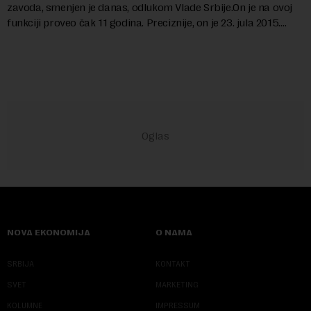
zavoda, smenjen je danas, odlukom Vlade Srbije.On je na ovoj
funkciji proveo čak 11 godina. Preciznije, on je 23. jula 2015.
izabran za v.d. di...
NOVA EKONOMIJA
O NAMA
SRBIJA
KONTAKT
SVET
MARKETING
KOLUMNE
IMPRESSUM