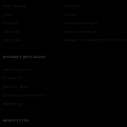
PRIČE I ANALIZE
NJUZLETER
VIDEO
KLIJENTI
PODCAST
POLITIKA PRIVATNOSTI
ODRŽIVOST
PRAVILA KORIŠĆENJA
LEPŠI ŽIVOT
SMERNICE ZA PRIMENU VEŠTAČKE INTELI
BUSSINES INFO GROUP
ONLINE EDUKACIJE
IZDAVAŠTVO
MEDIJSKE OBUKE
ORGANIZACIJA DOGADJAJA
EKONOM I JA
NEWSLETTER