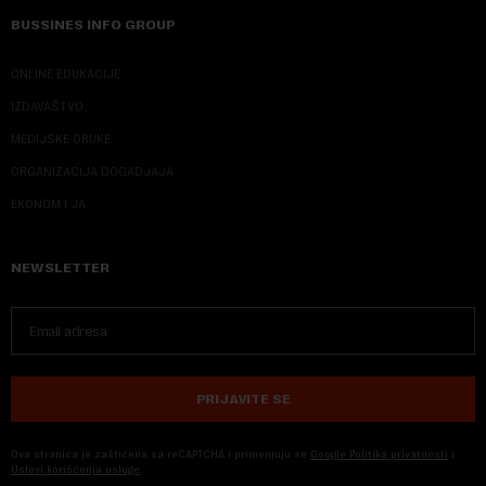
BUSSINES INFO GROUP
ONLINE EDUKACIJE
IZDAVAŠTVO
MEDIJSKE OBUKE
ORGANIZACIJA DOGADJAJA
EKONOM I JA
NEWSLETTER
PRIJAVITE SE
Ova stranica je zaštićena sa reCAPTCHA i primenjuju se
Google Politika privatnosti
i
Uslovi korišćenja usluge