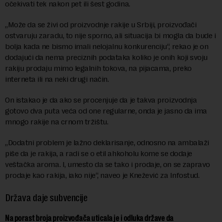
očekivati tek nakon pet ili šest godina.
„Može da se živi od proizvodnje rakije u Srbiji, proizvođači
ostvaruju zaradu, to nije sporno, ali situacija bi mogla da bude i
bolja kada ne bismo imali nelojalnu konkurenciju“, rekao je on
dodajući da nema preciznih podataka koliko je onih koji svoju
rakiju prodaju mimo legalnih tokova, na pijacama, preko
interneta ili na neki drugi način.
On istakao je da ako se procenjuje da je takva proizvodnja
gotovo dva puta veća od one regularne, onda je jasno da ima
mnogo rakije na crnom tržištu.
„Dodatni problem je lažno deklarisanje, odnosno na ambalaži
piše da je rakija, a radi se o etil ahkoholu kome se dodaje
veštačka aroma. I, umesto da se tako i prodaje, on se zapravo
prodaje kao rakija, iako nije“, naveo je Knežević za Infostud.
Država daje subvencije
Na porast broja proizvođača uticala je i odluka države da