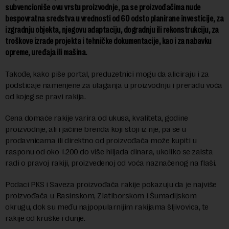
subvencioniše ovu vrstu proizvodnje, pa se proizvođačima nude
bespovratna sredstva u vrednosti od 60 odsto planirane investicije, za
izgradnju objekta, njegovu adaptaciju, dogradnju ili rekonstrukciju, za
troškove izrade projekta i tehničke dokumentacije, kao i za nabavku
opreme, uređaja ili mašina.
Takođe, kako piše portal, preduzetnici mogu da aliciraju i za
podsticaje namenjene za ulaganja u proizvodnju i preradu voća
od kojeg se pravi rakija.
Cena domaće rakije varira od ukusa, kvaliteta, godine
proizvodnje, ali i jačine brenda koji stoji iz nje, pa se u
prodavnicama ili direktno od proizvođača može kupiti u
rasponu od oko 1.200 do više hiljada dinara, ukoliko se zaista
radi o pravoj rakiji, proizvedenoj od voća naznačenog na flaši.
Podaci PKS i Saveza proizvođača rakije pokazuju da je najviše
proizvođača u Rasinskom, Zlatiborskom i Šumadijskom
okrugu, dok su među najpopularnijim rakijama šljivovica, te
rakije od kruške i dunje.