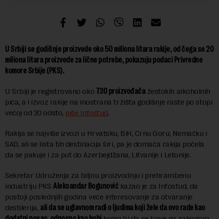
U Srbiji se godišnje proizvede oko 50 miliona litara rakije, od čega se 20
miliona litara proizvede za lične potrebe, pokazuju podaci Privredne
komore Srbije (PKS).
U Srbiji je registrovano oko
730 proizvođača
žestokih alkoholnih
pića, a i izvoz rakije na inostrana tržišta godišnje raste po stopi
većoj od 20 odsto,
piše Infostud
.
Rakija se najviše izvozi u Hrvatsku, BiH, Crnu Goru, Nemačku i
SAD, ali se lista tih destinacija širi, pa je domaća rakija počela
da se pakuje i za put do Azerbejdžana, Litvanije i Letonije.
Sekretar Udruženja za biljnu proizvodnju i prehrambenu
industriju PKS
Aleksandar Bogunović
kazao je za Infostud, da
postoji poslednjih godina veće interesovanje za otvaranje
destilerija,
ali da se uglavnom radi o ljudima koji žele da ovo rade kao
dodatni posao, odnosno kao hobi
kojim bi da se bave na zakonom