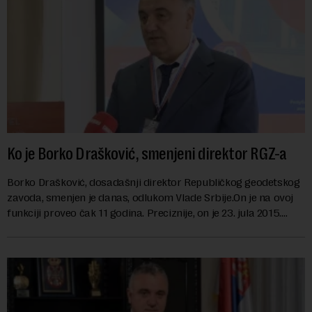
Ko je Borko Drašković, smenjeni direktor RGZ-a
Borko Drašković, dosadašnji direktor Republičkog geodetskog
zavoda, smenjen je danas, odlukom Vlade Srbije.On je na ovoj
funkciji proveo čak 11 godina. Preciznije, on je 23. jula 2015.
izabran za v.d. di...