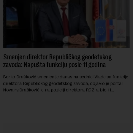
Smenjen direktor Republičkog geodetskog
zavoda: Napušta funkciju posle 11 godina
Borko Drašković smenjen je danas na sednici Vlade sa funkcije
direktora Republičkog geodetskog zavoda, objavio je portal
Nova.rs.Drašković je na poziciji direktora RGZ-a bio 11
godina.Kako piše Nova....