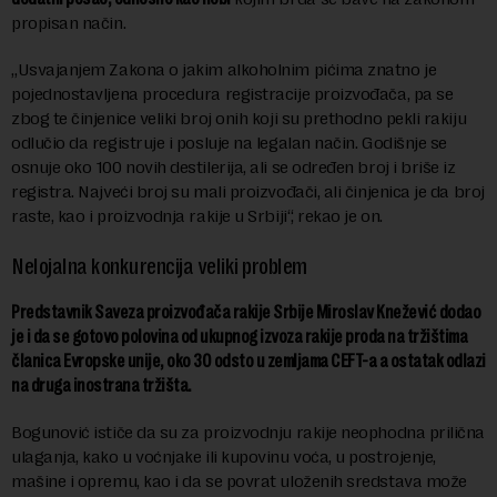
propisan način.
„Usvajanjem Zakona o jakim alkoholnim pićima znatno je
pojednostavljena procedura registracije proizvođača, pa se
zbog te činjenice veliki broj onih koji su prethodno pekli rakiju
odlučio da registruje i posluje na legalan način. Godišnje se
osnuje oko 100 novih destilerija, ali se određen broj i briše iz
registra. Najveći broj su mali proizvođači, ali činjenica je da broj
raste, kao i proizvodnja rakije u Srbiji“, rekao je on.
Nelojalna konkurencija veliki problem
Predstavnik Saveza proizvođača rakije Srbije Miroslav Knežević dodao
je i da se gotovo polovina od ukupnog izvoza rakije proda na tržištima
članica Evropske unije, oko 30 odsto u zemljama CEFT-a a ostatak odlazi
na druga inostrana tržišta.
Bogunović ističe da su za proizvodnju rakije neophodna prilična
ulaganja, kako u voćnjake ili kupovinu voća, u postrojenje,
mašine i opremu, kao i da se povrat uloženih sredstava može