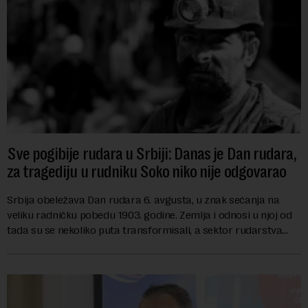
Sve pogibije rudara u Srbiji: Danas je Dan rudara,
za tragediju u rudniku Soko niko nije odgovarao
Srbija obeležava Dan rudara 6. avgusta, u znak sećanja na
veliku radničku pobedu 1903. godine. Zemlja i odnosi u njoj od
tada su se nekoliko puta transformisali, a sektor rudarstva
danas karakterišu velike r...