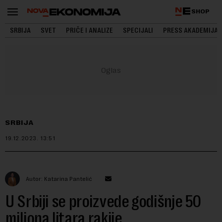
SHOP
SRBIJA
SVET
PRIČE I ANALIZE
SPECIJALI
PRESS AKADEMIJA
SRBIJA
19.12.2023.
13:51
Autor: Katarina Pantelić
U Srbiji se proizvede godišnje 50
miliona litara rakije