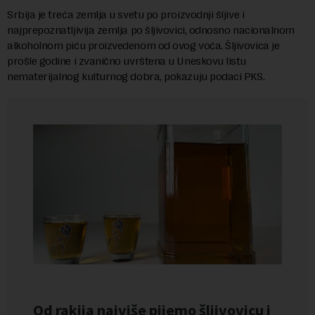
Srbija je treća zemlja u svetu po proizvodnji šljive i
najprepoznatljivija zemlja po šljivovici, odnosno nacionalnom
alkoholnom piću proizvedenom od ovog voća. Šljivovica je
prošle godine i zvanično uvrštena u Uneskovu listu
nematerijalnog kulturnog dobra, pokazuju podaci PKS.