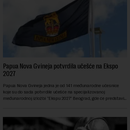
Papua Nova Gvineja potvrdila učešće na Ekspo
2027
Papua Nova Gvineja jedna je od 141 međunarodne učesnice
koje su do sada potvrdile učešće na specijalizovanoj
međunarodnoj izložbi "Ekspu 2027" Beograd, gde će predstaviti
i kao državu sa najvećom jezičkom ra...