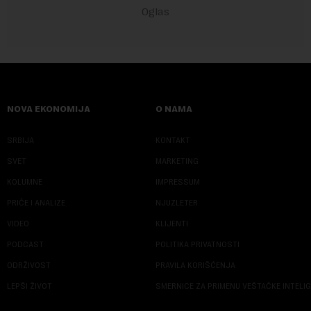
NOVA EKONOMIJA
O NAMA
SRBIJA
KONTAKT
SVET
MARKETING
KOLUMNE
IMPRESSUM
PRIČE I ANALIZE
NJUZLETER
VIDEO
KLIJENTI
PODCAST
POLITIKA PRIVATNOSTI
ODRŽIVOST
PRAVILA KORIŠĆENJA
LEPŠI ŽIVOT
SMERNICE ZA PRIMENU VEŠTAČKE INTELI