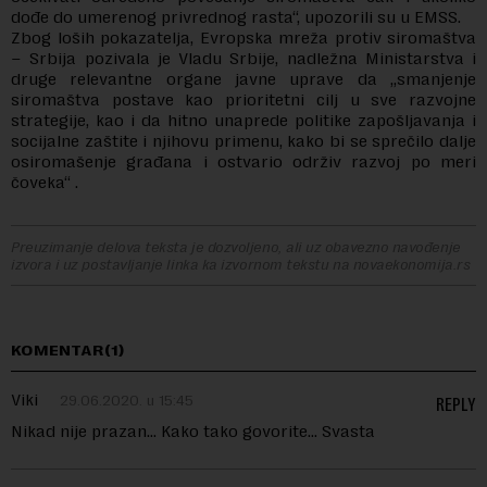
dođe do umerenog privrednog rasta“, upozorili su u EMSS.
Zbog loših pokazatelja, Evropska mreža protiv siromaštva
– Srbija pozivala je Vladu Srbije, nadležna Ministarstva i
druge relevantne organe javne uprave da „smanjenje
siromaštva postave kao prioritetni cilj u sve razvojne
strategije, kao i da hitno unaprede politike zapošljavanja i
socijalne zaštite i njihovu primenu, kako bi se sprečilo dalje
osiromašenje građana i ostvario održiv razvoj po meri
čoveka“ .
Preuzimanje delova teksta je dozvoljeno, ali uz obavezno navođenje
izvora i uz postavljanje linka ka izvornom tekstu na novaekonomija.rs
KOMENTAR(1)
Viki
29.06.2020. u 15:45
REPLY
Nikad nije prazan… Kako tako govorite… Svasta