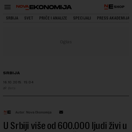
SHOP
SRBIJA
SVET
PRIČE I ANALIZE
SPECIJALI
PRESS AKADEMIJA
SRBIJA
16.10.2015.
15:04
Beta
Autor: Nova Ekonomija
U Srbiji više od 600.000 ljudi živi u