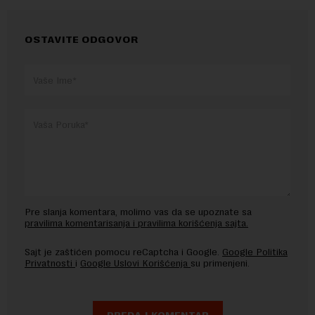
OSTAVITE ODGOVOR
Pre slanja komentara, molimo vas da se upoznate sa
pravilima komentarisanja i pravilima korišćenja sajta.
Sajt je zaštićen pomocu reCaptcha i Google.
Google Politika
Privatnosti
i
Google Uslovi Korišćenja
su primenjeni.