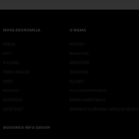
NOVA EKONOMIJA
O NAMA
SRBIJA
KONTAKT
SVET
MARKETING
KOLUMNE
IMPRESSUM
PRIČE I ANALIZE
NJUZLETER
VIDEO
KLIJENTI
PODCAST
POLITIKA PRIVATNOSTI
ODRŽIVOST
PRAVILA KORIŠĆENJA
LEPŠI ŽIVOT
SMERNICE ZA PRIMENU VEŠTAČKE INTELI
BUSSINES INFO GROUP