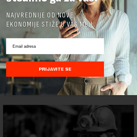
NAJVREDNIJE OD NOVE
EKONOMIJE STIŽE U VAŠ MEJL.
Papua Nova Gvineja potvrdila učešće na Ekspo
2027
PRIJAVITE SE
Papua Nova Gvineja jedna je od 141 međunarodne učesnice
koje su do sada potvrdile učešće na specijalizovanoj
međunarodnoj izložbi "Ekspu 2027" Beograd, gde će predstaviti
i kao državu sa najvećom jezičkom ra...