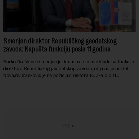
Smenjen direktor Republičkog geodetskog
zavoda: Napušta funkciju posle 11 godina
Borko Drašković smenjen je danas na sednici Vlade sa funkcije
direktora Republičkog geodetskog zavoda, objavio je portal
Nova.rs.Drašković je na poziciji direktora RGZ-a bio 11
godina.Kako piše Nova....