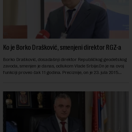
Ko je Borko Drašković, smenjeni direktor RGZ-a
Borko Drašković, dosadašnji direktor Republičkog geodetskog
zavoda, smenjen je danas, odlukom Vlade Srbije.On je na ovoj
funkciji proveo čak 11 godina. Preciznije, on je 23. jula 2015.
izabran za v.d. di...