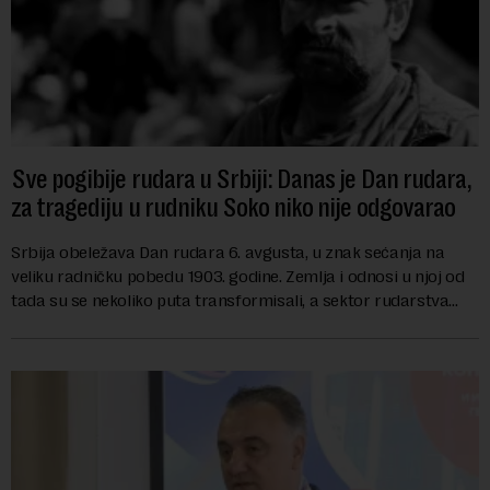
Sve pogibije rudara u Srbiji: Danas je Dan rudara,
za tragediju u rudniku Soko niko nije odgovarao
Srbija obeležava Dan rudara 6. avgusta, u znak sećanja na
veliku radničku pobedu 1903. godine. Zemlja i odnosi u njoj od
tada su se nekoliko puta transformisali, a sektor rudarstva
danas karakterišu velike r...