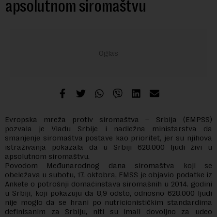
apsolutnom siromaštvu
Evropska mreža protiv siromaštva – Srbija (EMPSS)
pozvala je Vladu Srbije i nadležna ministarstva da
smanjenje siromaštva postave kao prioritet, jer su njihova
istraživanja pokazala da u Srbiji 628.000 ljudi živi u
apsolutnom siromaštvu.
Povodom Međunarodnog dana siromaštva koji se
obeležava u subotu, 17. oktobra, EMSS je objavio podatke iz
Ankete o potrošnji domaćinstava siromašnih u 2014. godini
u Srbiji, koji pokazuju da 8,9 odsto, odnosno 628.000 ljudi
nije moglo da se hrani po nutricionističkim standardima
definisanim za Srbiju, niti su imali dovoljno za udeo