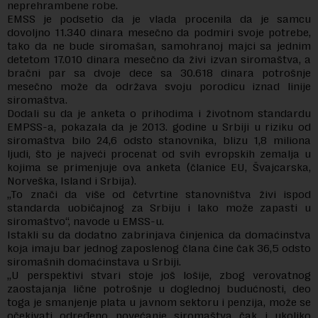
neprehrambene robe.
EMSS je podsetio da je vlada procenila da je samcu
dovoljno 11.340 dinara mesečno da podmiri svoje potrebe,
tako da ne bude siromašan, samohranoj majci sa jednim
detetom 17.010 dinara mesečno da živi izvan siromaštva, a
bračni par sa dvoje dece sa 30.618 dinara potrošnje
mesečno može da održava svoju porodicu iznad linije
siromaštva.
Dodali su da je anketa o prihodima i životnom standardu
EMPSS-a, pokazala da je 2013. godine u Srbiji u riziku od
siromaštva bilo 24,6 odsto stanovnika, blizu 1,8 miliona
ljudi, što je najveći procenat od svih evropskih zemalja u
kojima se primenjuje ova anketa (članice EU, Švajcarska,
Norveška, Island i Srbija).
„To znači da više od četvrtine stanovništva živi ispod
standarda uobičajnog za Srbiju i lako može zapasti u
siromaštvo“, navode u EMSS-u.
Istakli su da dodatno zabrinjava činjenica da domаćinstva
koja imaju bar jednog zaposlenog člana čine čak 36,5 odsto
siromašnih domaćinstava u Srbiji.
„U perspektivi stvari stoje još lošije, zbog verovatnog
zaostajanja lične potrošnje u doglednoj budućnosti, deo
toga je smanjenje plata u javnom sektoru i penzija, može se
očekivati određeno povećanje siromaštva čak i ukoliko