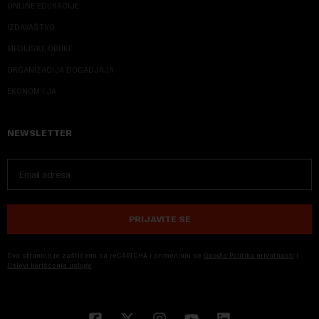
ONLINE EDUKACIJE
IZDAVAŠTVO
MEDIJSKE OBUKE
ORGANIZACIJA DOGADJAJA
EKONOM I JA
NEWSLETTER
PRIJAVITE SE
Ova stranica je zaštićena sa reCAPTCHA i primenjuju se
Google Politika privatnosti
i
Uslovi korišćenja usluge