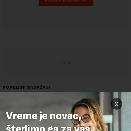
POVEZANI SADRŽAJI
x
Vreme je novac,
štedimo ga za vas.