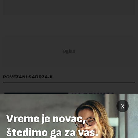
POVEZANI SADRŽAJI
x
Vreme je novac,
štedimo ga za vas.