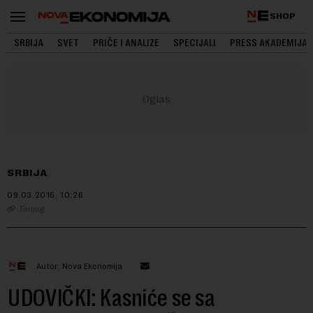
SHOP
SRBIJA
SVET
PRIČE I ANALIZE
SPECIJALI
PRESS AKADEMIJA
SRBIJA
09.03.2016.
10:26
Tanjug
Autor: Nova Ekonomija
UDOVIČKI: Kasniće se sa