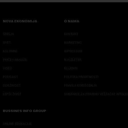
NOVA EKONOMIJA
O NAMA
SRBIJA
KONTAKT
SVET
MARKETING
KOLUMNE
IMPRESSUM
PRIČE I ANALIZE
NJUZLETER
VIDEO
KLIJENTI
PODCAST
POLITIKA PRIVATNOSTI
ODRŽIVOST
PRAVILA KORIŠĆENJA
LEPŠI ŽIVOT
SMERNICE ZA PRIMENU VEŠTAČKE INTELI
BUSSINES INFO GROUP
ONLINE EDUKACIJE