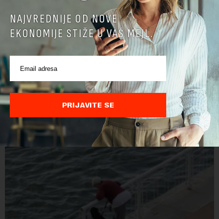
NAJVREDNIJE OD NOVE
EKONOMIJE STIŽE U VAŠ MEJL.
Država oprostila 1,3 miliona evra „Brodarstvu“,
oni uplatili 1,7 miliona u fond Vista Rica
Vlada Srbije je u decembru prošle godine dozvolila da se
"Jugoslovenskom rečnom brodarstvu" otpiše više od 1,3
PRIJAVITE SE
miliona evra duga prema državi, objavila je Pištaljka. To je
učinjeno zaključkom koji do danas n...