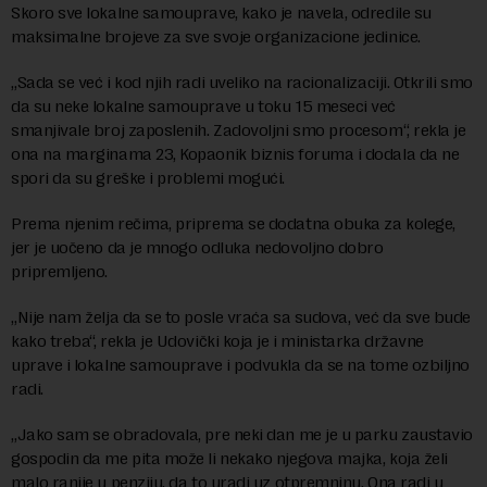
Skoro sve lokalne samouprave, kako je navela, odredile su
maksimalne brojeve za sve svoje organizacione jedinice.
„Sada se već i kod njih radi uveliko na racionalizaciji. Otkrili smo
da su neke lokalne samouprave u toku 15 meseci već
smanjivale broj zaposlenih. Zadovoljni smo procesom“, rekla je
ona na marginama 23, Kopaonik biznis foruma i dodala da ne
spori da su greške i problemi mogući.
Prema njenim rečima, priprema se dodatna obuka za kolege,
jer je uočeno da je mnogo odluka nedovoljno dobro
pripremljeno.
„Nije nam želja da se to posle vraća sa sudova, već da sve bude
kako treba“, rekla je Udovički koja je i ministarka državne
uprave i lokalne samouprave i podvukla da se na tome ozbiljno
radi.
„Jako sam se obradovala, pre neki dan me je u parku zaustavio
gospodin da me pita može li nekako njegova majka, koja želi
malo ranije u penziju, da to uradi uz otpremninu. Ona radi u