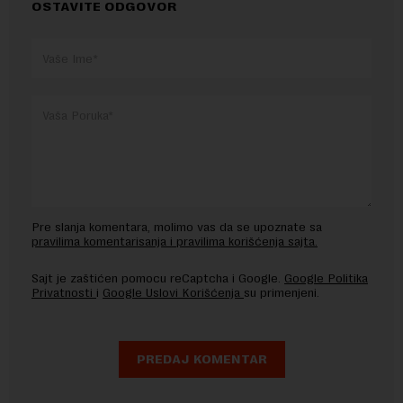
OSTAVITE ODGOVOR
Pre slanja komentara, molimo vas da se upoznate sa
pravilima komentarisanja i pravilima korišćenja sajta.
Sajt je zaštićen pomocu reCaptcha i Google.
Google Politika
Privatnosti
i
Google Uslovi Korišćenja
su primenjeni.