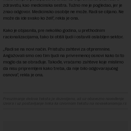
zdravstu, kao medicinska sestra. Tužno me je pogledao, jer je
znao odgovor. Medicinsko osoblje ne može. Radi se ciljano. Ne
može da ide svako ko želi“, rekla je ona.
Kako je objasnila, pre nekoliko godina, u prethodnim
racionalizacijama, tako bi otišli ljudi i ostavili oslabljen sektor.
„Radi se na novi način. Pristužu zahtevi za otpremnine.
Angažovali smo ceo tim ljudi na privremenoj osnovi kako bi to
moglo da se obrađuje. Takođe, vraćamo zahteve koje mislimo
da nisu pripremljeni kako treba, da nije bilo odgovarajućeg
osnova“, rekla je ona.
Preuzimanje delova teksta je dozvoljeno, ali uz obavezno navođenje
izvora i uz postavljanje linka ka izvornom tekstu na novaekonomija.rs