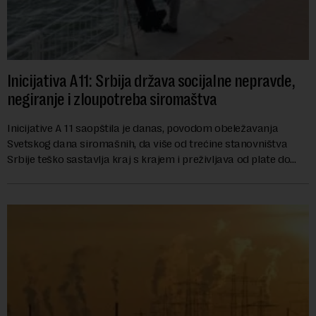
Inicijativa A11: Srbija država socijalne nepravde,
negiranje i zloupotreba siromaštva
Inicijative A 11 saopštila je danas, povodom obeležavanja
Svetskog dana siromašnih, da više od trećine stanovništva
Srbije teško sastavlja kraj s krajem i preživljava od plate do
plate.U saopštenju piše ...