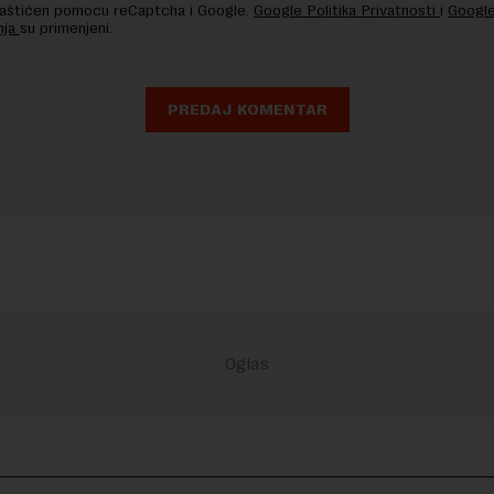
 zaštićen pomocu reCaptcha i Google.
Google Politika Privatnosti
i
Google
nja
su primenjeni.