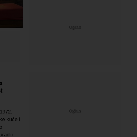
ka
st
 1972.
ke kuće i
o
radi i