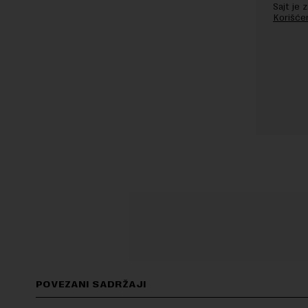
Sajt je
Korišće
POVEZANI SADRŽAJI