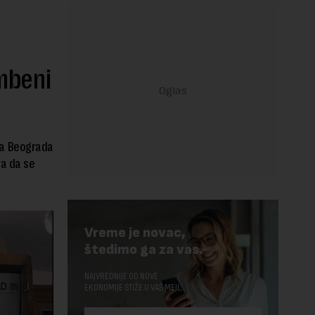
mbeni
ka Beograda
va da se
Vreme je novac,
štedimo ga za vas.
NAJVREDNIJE OD NOVE
EKONOMIJE STIŽE U VAŠ MEJL.