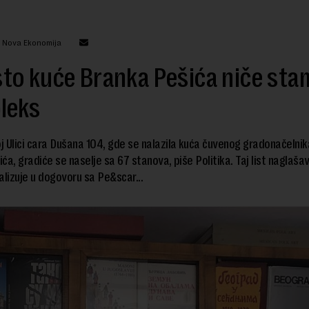
: Nova Ekonomija
to kuće Branka Pešića niče sta
leks
 Ulici cara Dušana 104, gde se nalazila kuća čuvenog gradonačelni
ća, gradiće se naselje sa 67 stanova, piše Politika. Taj list naglaša
alizuje u dogovoru sa Pe&scar...