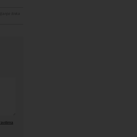
janje linka
ravilima