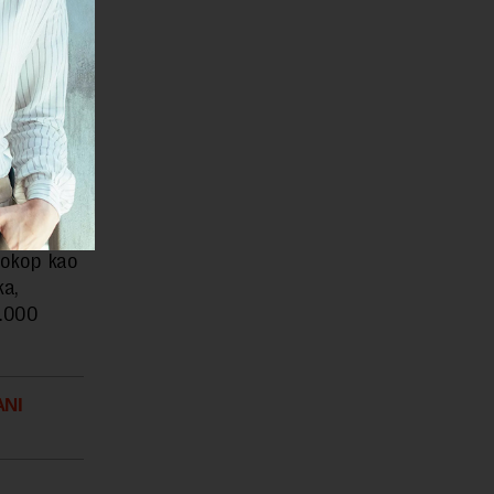
prave i
nogo
gotovo do
daje Lazar
ekordnih
zgrađen je
Prokop kao
ka,
1.000
ANI