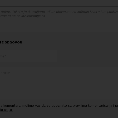
delova teksta je dozvoljeno, ali uz obavezno navođenje izvora i uz postavl
 tekstu na novaekonomija.rs
TE ODGOVOR
nja komentara, molimo vas da se upoznate sa
pravilima komentarisanja i p
ja sajta.