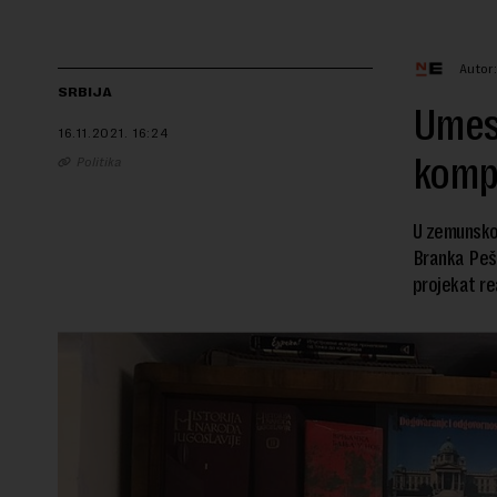
Autor
SRBIJA
Umes
16.11.2021.
16:24
komp
Politika
U zemunskoj
Branka Peši
projekat re