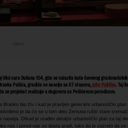
 Ulici cara Dušana 104, gde se nalazila kuća čuvenog gradonačelni
ranka Pešića, gradiće se naselje sa 67 stanova,
piše Politika
. Taj li
da se projekat realizuje u dogovoru sa Pešićevom porodicom.
e Branko bio živ i kad je pravljen generalni urbanistički plan
redviđeno je da će se u tom delu Zemuna rušiti stare sremač
a naselja. Otkad je urađen detaljni urbanistički plan za taj de
o nas i pored nas se dosta gradi, tako da je sazrelo da se u