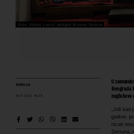
Foto: Viktor Lazić/ Adligat Branka Pešića
U zemunskoj
SRBIJA
Beograda B
naglašava 
16.11.2021.
16:24
„Još kad j
godine, p
nicati nov
Zemuna, ok