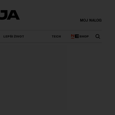
MOJ NALOG
SHOP
LEPŠI ŽIVOT
TECH