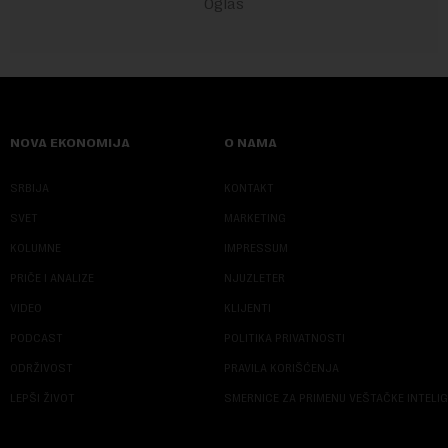
NOVA EKONOMIJA
O NAMA
SRBIJA
KONTAKT
SVET
MARKETING
KOLUMNE
IMPRESSUM
PRIČE I ANALIZE
NJUZLETER
VIDEO
KLIJENTI
PODCAST
POLITIKA PRIVATNOSTI
ODRŽIVOST
PRAVILA KORIŠĆENJA
LEPŠI ŽIVOT
SMERNICE ZA PRIMENU VEŠTAČKE INTELI