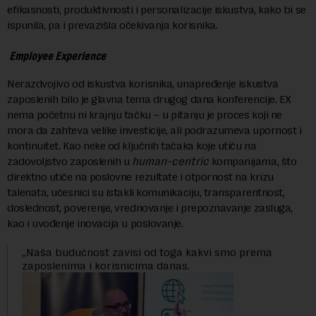
efikasnosti, produktivnosti i personalizacije iskustva, kako bi se
ispunila, pa i prevazišla očekivanja korisnika.
Employee Experience
Nerazdvojivo od iskustva korisnika, unapređenje iskustva
zaposlenih bilo je glavna tema drugog dana konferencije. EX
nema početnu ni krajnju tačku – u pitanju je proces koji ne
mora da zahteva velike investicije, ali podrazumeva upornost i
kontinuitet. Kao neke od ključnih tačaka koje utiču na
zadovoljstvo zaposlenih u
human-centric
kompanijama, što
direktno utiče na poslovne rezultate i otpornost na krizu
talenata, učesnici su istakli komunikaciju, transparentnost,
doslednost, poverenje, vrednovanje i prepoznavanje zasluga,
kao i uvođenje inovacija u poslovanje.
„Naša budućnost zavisi od toga kakvi smo prema
zaposlenima i korisnicima danas.