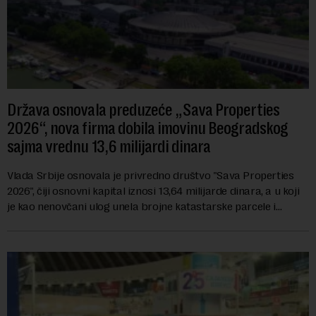
Država osnovala preduzeće „Sava Properties
2026“, nova firma dobila imovinu Beogradskog
sajma vrednu 13,6 milijardi dinara
Vlada Srbije osnovala je privredno društvo "Sava Properties
2026", čiji osnovni kapital iznosi 13,64 milijarde dinara, a u koji
je kao nenovčani ulog unela brojne katastarske parcele i
objekte u okviru kompl...