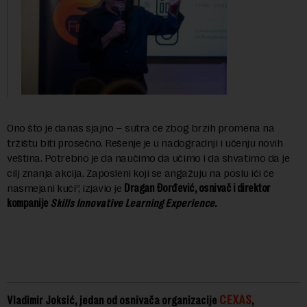
Ono što je danas sjajno – sutra će zbog brzih promena na
tržištu biti prosečno. Rešenje je u nadogradnji i učenju novih
veština. Potrebno je da naučimo da učimo i da shvatimo da je
cilj znanja akcija. Zaposleni koji se angažuju na poslu ići će
nasmejani kući”, izjavio je
Dragan Đorđević, osnivač i direktor
kompanije
Skills Innovative Learning Experience
.
CEXAS
Vladimir Joksić, jedan od osnivača organizacije
,