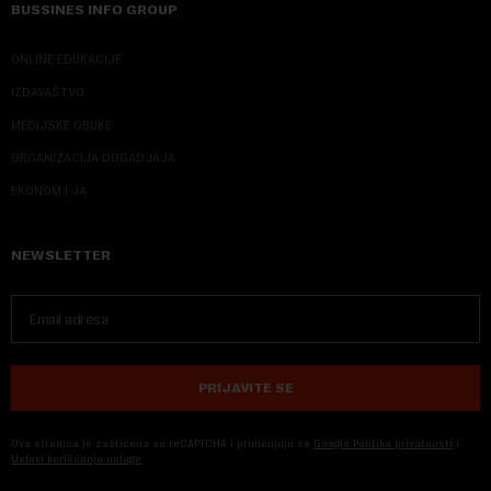
BUSSINES INFO GROUP
ONLINE EDUKACIJE
IZDAVAŠTVO
MEDIJSKE OBUKE
ORGANIZACIJA DOGADJAJA
EKONOM I JA
NEWSLETTER
PRIJAVITE SE
Ova stranica je zaštićena sa reCAPTCHA i primenjuju se
Google Politika privatnosti
i
Uslovi korišćenja usluge