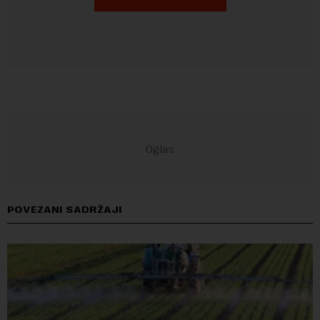
POVEZANI SADRŽAJI