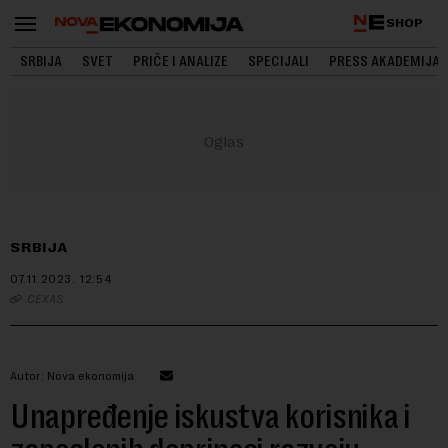
SHOP
SRBIJA
SVET
PRIČE I ANALIZE
SPECIJALI
PRESS AKADEMIJA
SRBIJA
07.11.2023.
12:54
CEXAS
Autor: Nova ekonomija
Unapređenje iskustva korisnika i