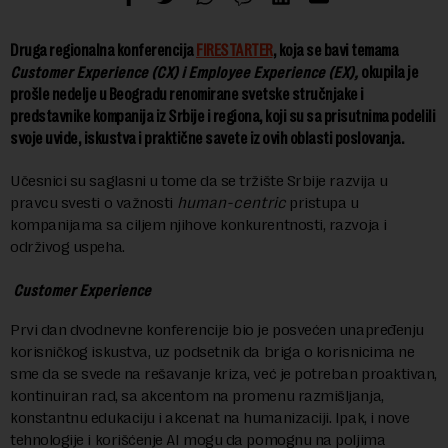
Druga regionalna konferencija
FIRESTARTER
, koja se bavi temama
Customer Experience (CX) i Employee Experience (EX),
okupila je
prošle nedelje u Beogradu renomirane svetske stručnjake i
predstavnike kompanija iz Srbije i regiona, koji su sa prisutnima podelili
svoje uvide, iskustva i praktične savete iz ovih oblasti poslovanja.
Učesnici su saglasni u tome da se tržište Srbije razvija u
pravcu svesti o važnosti
human-centric
pristupa u
kompanijama sa ciljem njihove konkurentnosti, razvoja i
održivog uspeha.
Customer Experience
Prvi dan dvodnevne konferencije bio je posvećen unapređenju
korisničkog iskustva, uz podsetnik da briga o korisnicima ne
sme da se svede na rešavanje kriza, već je potreban proaktivan,
kontinuiran rad, sa akcentom na promenu razmišljanja,
konstantnu edukaciju i akcenat na humanizaciji. Ipak, i nove
tehnologije i korišćenje AI mogu da pomognu na poljima