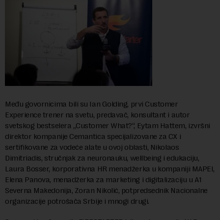
Među govornicima bili su Ian Golding, prvi Customer
Experience trener na svetu, predavač, konsultant i autor
svetskog bestselera „Customer What?“, Eytam Hattem, izvršni
direktor kompanije Cemantica specijalizovane za CX i
sertifikovane za vodeće alate u ovoj oblasti, Nikolaos
Dimitriadis, stručnjak za neuronauku, wellbeing i edukaciju,
Laura Bosser, korporativna HR menadžerka u kompaniji MAPEI,
Elena Panova, menadžerka za marketing i digitalizaciju u A1
Severna Makedonija, Zoran Nikolić, potpredsednik Nacionalne
organizacije potrošača Srbije i mnogi drugi.