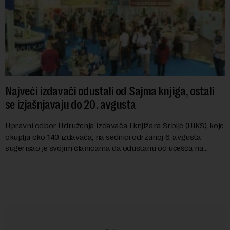
Najveći izdavači odustali od Sajma knjiga, ostali
se izjašnjavaju do 20. avgusta
Upravni odbor Udruženja izdavača i knjižara Srbije (UIKS), koje
okuplja oko 140 izdavača, na sednici održanoj 6. avgusta
sugerisao je svojim članicama da odustanu od učešća na
predstojećem Sajmu knjiga. Vrem...