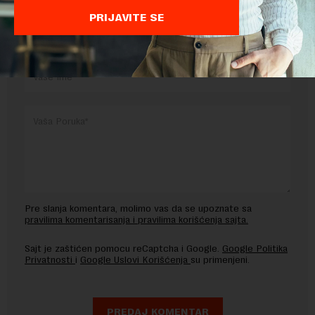
PRIJAVITE SE
OSTAVITE ODGOVOR
Pre slanja komentara, molimo vas da se upoznate sa
pravilima komentarisanja i pravilima korišćenja sajta.
Sajt je zaštićen pomocu reCaptcha i Google.
Google Politika
Privatnosti
i
Google Uslovi Korišćenja
su primenjeni.