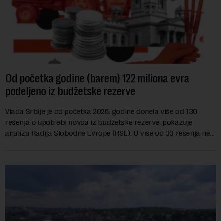
Od početka godine (barem) 122 miliona evra
podeljeno iz budžetske rezerve
Vlada Srbije je od početka 2026. godine donela više od 130
rešenja o upotrebi novca iz budžetske rezerve, pokazuje
analiza Radija Slobodne Evrope (RSE). U više od 30 rešenja ne
navodi se tačan iznos koji će ...