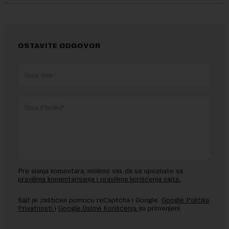
OSTAVITE ODGOVOR
Pre slanja komentara, molimo vas da se upoznate sa
pravilima komentarisanja i pravilima korišćenja sajta.
Sajt je zaštićen pomocu reCaptcha i Google.
Google Politika
Privatnosti
i
Google Uslovi Korišćenja
su primenjeni.