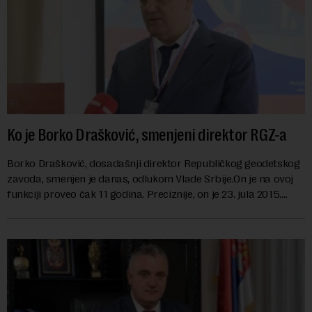
Ko je Borko Drašković, smenjeni direktor RGZ-a
Borko Drašković, dosadašnji direktor Republičkog geodetskog
zavoda, smenjen je danas, odlukom Vlade Srbije.On je na ovoj
funkciji proveo čak 11 godina. Preciznije, on je 23. jula 2015.
izabran za v.d. di...