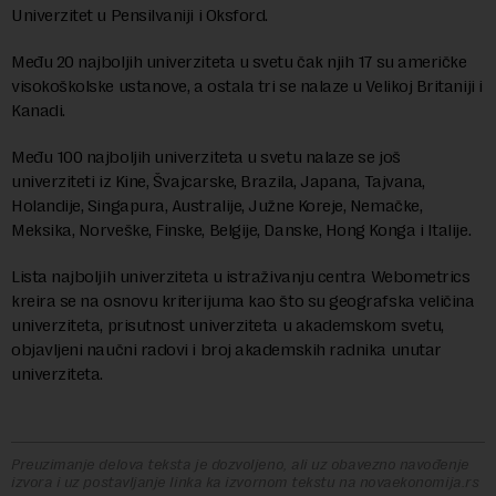
Univerzitet u Pensilvaniji i Oksford.
Među 20 najboljih univerziteta u svetu čak njih 17 su američke
visokoškolske ustanove, a ostala tri se nalaze u Velikoj Britaniji i
Kanadi.
Među 100 najboljih univerziteta u svetu nalaze se još
univerziteti iz Kine, Švajcarske, Brazila, Japana, Tajvana,
Holandije, Singapura, Australije, Južne Koreje, Nemačke,
Meksika, Norveške, Finske, Belgije, Danske, Hong Konga i Italije.
Lista najboljih univerziteta u istraživanju centra Webometrics
kreira se na osnovu kriterijuma kao što su geografska veličina
univerziteta, prisutnost univerziteta u akademskom svetu,
objavljeni naučni radovi i broj akademskih radnika unutar
univerziteta.
Preuzimanje delova teksta je dozvoljeno, ali uz obavezno navođenje
izvora i uz postavljanje linka ka izvornom tekstu na novaekonomija.rs