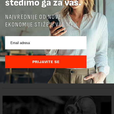
štedimo ga za vas.
NAJVREDNIJE OD NOVE
EKONOMIJE STIŽE U VAŠ MEJL.
Papua Nova Gvineja potvrdila učešće na Ekspo
2027
PRIJAVITE SE
Papua Nova Gvineja jedna je od 141 međunarodne učesnice
koje su do sada potvrdile učešće na specijalizovanoj
međunarodnoj izložbi "Ekspu 2027" Beograd, gde će predstaviti
i kao državu sa najvećom jezičkom ra...