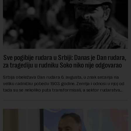
Sve pogibije rudara u Srbiji: Danas je Dan rudara,
za tragediju u rudniku Soko niko nije odgovarao
Srbija obeležava Dan rudara 6. avgusta, u znak sećanja na
veliku radničku pobedu 1903. godine. Zemlja i odnosi u njoj od
tada su se nekoliko puta transformisali, a sektor rudarstva
danas karakterišu velike r...