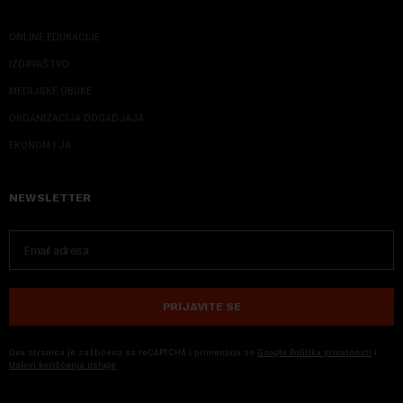
ONLINE EDUKACIJE
IZDAVAŠTVO
MEDIJSKE OBUKE
ORGANIZACIJA DOGADJAJA
EKONOM I JA
NEWSLETTER
PRIJAVITE SE
Ova stranica je zaštićena sa reCAPTCHA i primenjuju se
Google Politika privatnosti
i
Uslovi korišćenja usluge