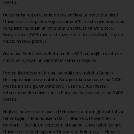
mestu.
Od zemalja regiona, nakon slovenačkog univerziteta sledi
Univerzitet u Zagrebu koji zauzima 479. mesto ove prestižne
rang liste najboljih univerziteta u svetu, te Univerzitet u
Beogradu na 536. mestu i Univerzitet u Novom Sadu, koji se
nalazi na 886. poziciji.
Osim ova četiri univerziteta među 1.000 najboljih u svetu ne
nalazi se nijedan univerzitet iz zemalja regiona.
Prema listi Webometricsa, najbolji univerzitet u Bosni i
Hercegovini je Univerzitet u Sarajevu, koji se nalazi na 1.820.
mestu, a slede ga Univerzitet u Tuzli na 3.186 mestu i
Internacionalni univerzitet u Sarajevu koji se nalazi na 3.463
mestu.
Najbolji univerzitet u svetu je Harvard, a prate ga Institut za
tehnologiju iz Masačuseca (MIT), Stenford, Univerzitet u
Californiji-Berkli, Univerzitet u Mičigenu, Univerzitet Kornel,
Univerzitet u Vašhingtonu, Univerzitet Kolumbija – Njujork,