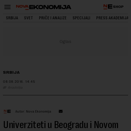
SHOP
SRBIJA
SVET
PRIČE I ANALIZE
SPECIJALI
PRESS AKADEMIJA
SRBIJA
08.08.2016.
14:45
Anadolija
Autor: Nova Ekonomija
Univerziteti u Beogradu i Novom