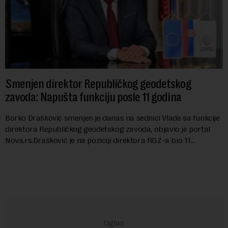
Smenjen direktor Republičkog geodetskog
zavoda: Napušta funkciju posle 11 godina
Borko Drašković smenjen je danas na sednici Vlade sa funkcije
direktora Republičkog geodetskog zavoda, objavio je portal
Nova.rs.Drašković je na poziciji direktora RGZ-a bio 11
godina.Kako piše Nova....