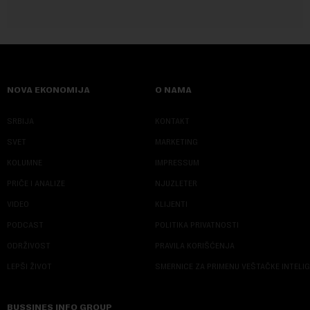
NOVA EKONOMIJA
O NAMA
SRBIJA
KONTAKT
SVET
MARKETING
KOLUMNE
IMPRESSUM
PRIČE I ANALIZE
NJUZLETER
VIDEO
KLIJENTI
PODCAST
POLITIKA PRIVATNOSTI
ODRŽIVOST
PRAVILA KORIŠĆENJA
LEPŠI ŽIVOT
SMERNICE ZA PRIMENU VEŠTAČKE INTELI
BUSSINES INFO GROUP