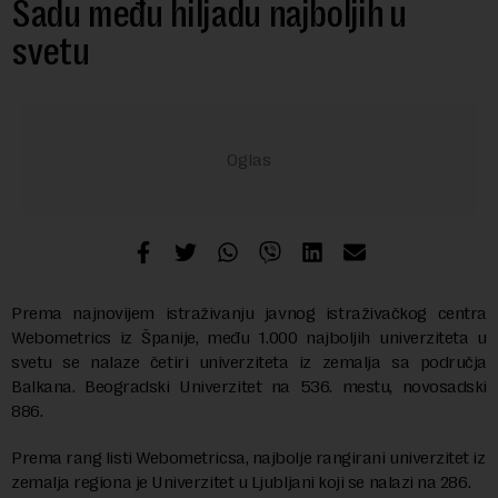
Sadu među hiljadu najboljih u
svetu
Prema najnovijem istraživanju javnog istraživačkog centra
Webometrics iz Španije, među 1.000 najboljih univerziteta u
svetu se nalaze četiri univerziteta iz zemalja sa područja
Balkana. Beogradski Univerzitet na 536. mestu, novosadski
886.
Prema rang listi Webometricsa, najbolje rangirani univerzitet iz
zemalja regiona je Univerzitet u Ljubljani koji se nalazi na 286.