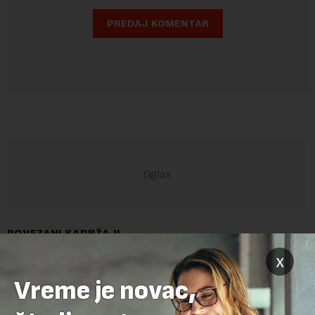
POVEZANI SADRŽAJI
x
Vreme je novac,