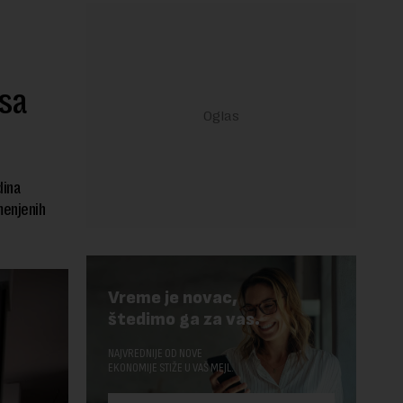
sa
dina
menjenih
Vreme je novac,
štedimo ga za vas.
NAJVREDNIJE OD NOVE
EKONOMIJE STIŽE U VAŠ MEJL.