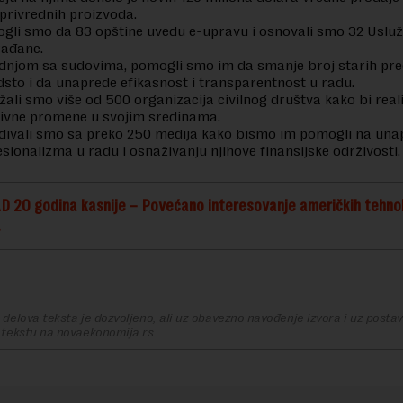
oprivrednih proizvoda.
gli smo da 83 opštine uvedu e-upravu i osnovali smo 32 Uslu
rađane.
dnjom sa sudovima, pomogli smo im da smanje broj starih pr
dsto i da unaprede efikasnost i transparentnost u radu.
ali smo više od 500 organizacija civilnog društva kako bi real
tivne promene u svojim sredinama.
đivali smo sa preko 250 medija kako bismo im pomogli na una
esionalizma u radu i osnaživanju njihove finansijske održivost
SAD 20 godina kasnije – Povećano interesovanje američkih tehno
a
delova teksta je dozvoljeno, ali uz obavezno navođenje izvora i uz postavl
 tekstu na novaekonomija.rs