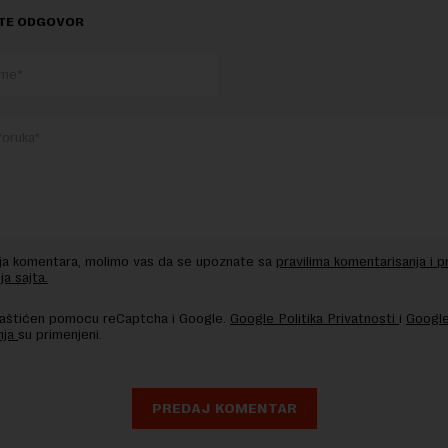
TE ODGOVOR
nja komentara, molimo vas da se upoznate sa
pravilima komentarisanja i p
ja sajta.
 zaštićen pomocu reCaptcha i Google.
Google Politika Privatnosti
i
Google
nja
su primenjeni.