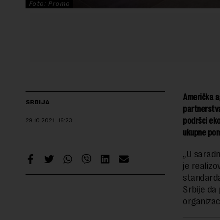
Foto: Promo
Američka a
SRBIJA
partnerstva
podršci eko
29.10.2021.
16:23
ukupne pom
„U saradn
je realizo
standarda
Srbije da
organizac