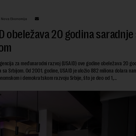
: Nova Ekonomija
 obeležava 20 godina saradnje 
jom
gencija za međunarodni razvoj (USAID) ove godine obeležava 20 go
 sa Srbijom. Od 2001. godine, USAID je uložio 882 miliona dolara na
nomskom i demokratskom razvoju Srbije, što je deo od 1,...