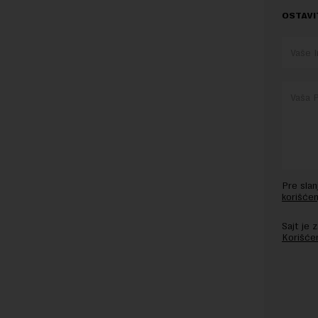
OSTAVI
Pre sla
korišćen
Sajt je
Korišće