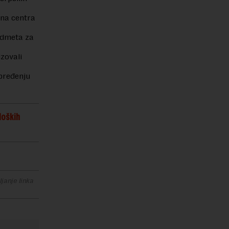
žna centra
edmeta za
izovali
pređenju
i.
loških
janje linka