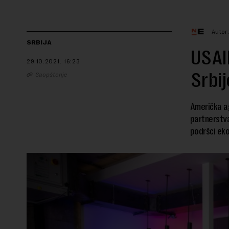
Autor
SRBIJA
USAID
29.10.2021.
16:23
Srbi
Saopštenje
Američka a
partnerstva
podršci eko