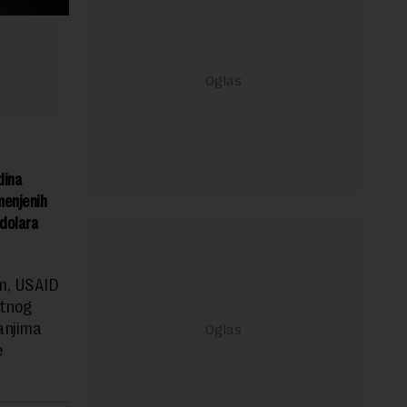
dina
menjenih
 dolara
om, USAID
otnog
anjima
e