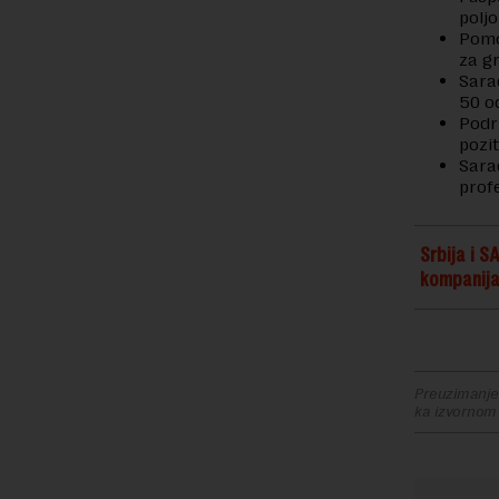
polj
Pomo
za g
Sara
50 o
Podrž
pozi
Sara
prof
Srbija i 
kompanij
Preuzimanje 
ka izvornom