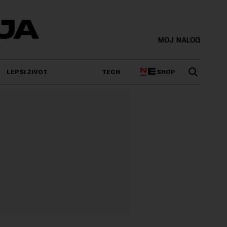
MOJ NALOG
SHOP
LEPŠI ŽIVOT
TECH