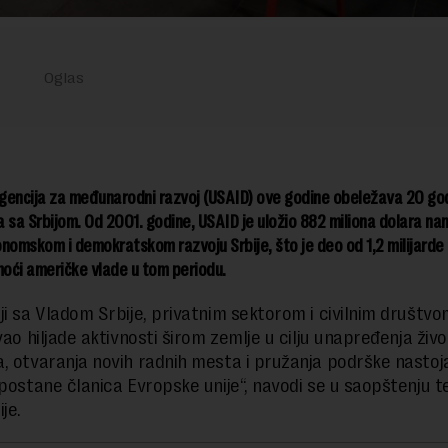
gencija za međunarodni razvoj (USAID) ove godine obeležava 20 go
 sa Srbijom. Od 2001. godine, USAID je uložio 882 miliona dolara na
nomskom i demokratskom razvoju Srbije, što je deo od 1,2 milijarde
oći američke vlade u tom periodu.
ji sa Vladom Srbije, privatnim sektorom i civilnim društv
vao hiljade aktivnosti širom zemlje u cilju unapređenja živ
, otvaranja novih radnih mesta i pružanja podrške nastoj
 postane članica Evropske unije“, navodi se u saopštenju t
ije.