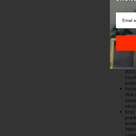
uspeli da
društva“, i
Ona je do
partnerst
bi postala
Kao ključne
U sa
2001.
obuhv
pute
Pomo
(NAL
samo
okru
Kroz
pred
kred
280.
i usp