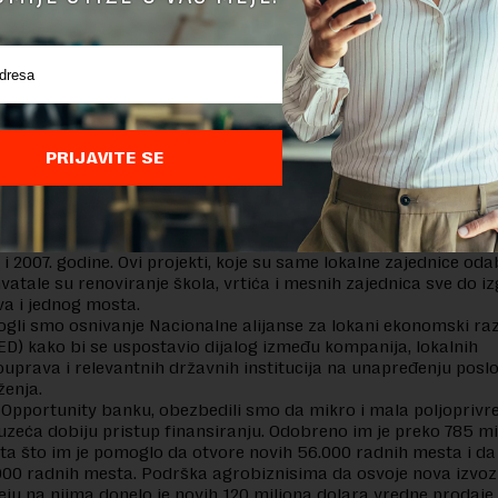
 pokrenemo reforme koje su imale odjeka u svim segment
Suzan Fric,
zjavila je
direktorka misije USAID-a u Srbiji.
dala i da je USAID u prethodne dve decinije izgradio snažna
va koja su pomogla pokretanje reformi, „koje su Srbiji pot
 lider ekonomskog razvoja i stabilnosti na Balkanu“.
PRIJAVITE SE
 rezultate
podrške od 2001. godine obuhvataju
svoje
USAID nav
radnji sa lokalnim zajednicama, realizovali smo 5.000 projeka
 i 2007. godine. Ovi projekti, koje su same lokalne zajednice oda
atale su renoviranje škola, vrtića i mesnih zajednica sve do i
va i jednog mosta.
gli smo osnivanje Nacionalne alijanse za lokani ekonomski ra
ED) kako bi se uspostavio dijalog između kompanija, lokalnih
uprava i relevantnih državnih institucija na unapređenju posl
ženja.
 Opportunity banku, obezbedili smo da mikro i mala poljoprivr
uzeća dobiju pristup finansiranju. Odobreno im je preko 785 mi
ita što im je pomoglo da otvore novih 56.000 radnih mesta i da
000 radnih mesta. Podrška agrobiznisima da osvoje nova izvoz
eju na njima donelo je novih 120 miliona dolara vredne prodaje