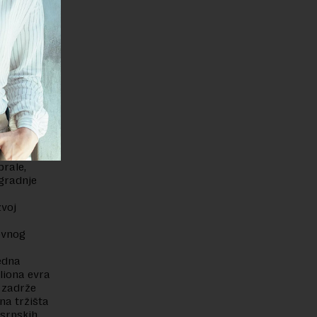
ima
rebne kako
:
odi
ta između
brale,
zgradnje
zvoj
ovnog
edna
liona evra
 zadrže
na tržišta
 srpskih