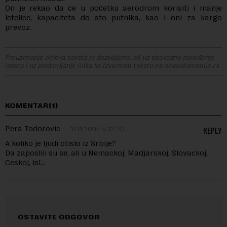
On je rekao da će u početku aerodrom korisiti i manje
letelice, kapaciteta do sto putnika, kao i oni za kargo
prevoz.
Preuzimanje delova teksta je dozvoljeno, ali uz obavezno navođenje
izvora i uz postavljanje linka ka izvornom tekstu na novaekonomija.rs
KOMENTAR(1)
Pera Todorovic
17.11.2018. u 12:20
REPLY
A koliko je ljudi otislo iz Srbije?
Da zaposlili su se, ali u Nemackoj, Madjarskoj, Slovackoj,
Ceskoj, isl…
OSTAVITE ODGOVOR