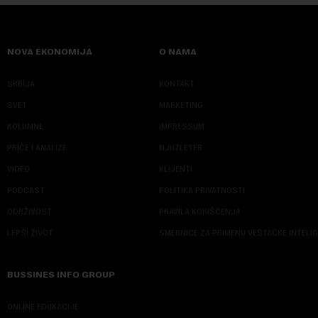
NOVA EKONOMIJA
O NAMA
SRBIJA
KONTAKT
SVET
MARKETING
KOLUMNE
IMPRESSUM
PRIČE I ANALIZE
NJUZLETER
VIDEO
KLIJENTI
PODCAST
POLITIKA PRIVATNOSTI
ODRŽIVOST
PRAVILA KORIŠĆENJA
LEPŠI ŽIVOT
SMERNICE ZA PRIMENU VEŠTAČKE INTELI
BUSSINES INFO GROUP
ONLINE EDUKACIJE