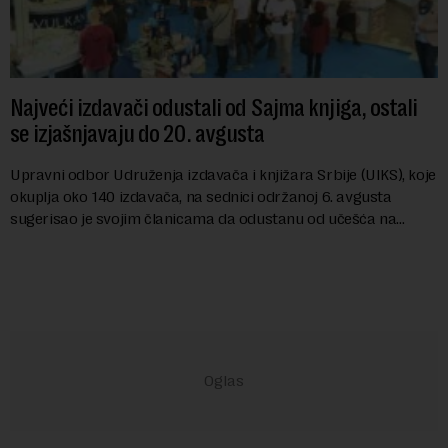
Najveći izdavači odustali od Sajma knjiga, ostali
se izjašnjavaju do 20. avgusta
Upravni odbor Udruženja izdavača i knjižara Srbije (UIKS), koje
okuplja oko 140 izdavača, na sednici održanoj 6. avgusta
sugerisao je svojim članicama da odustanu od učešća na
predstojećem Sajmu knjiga. Vrem...