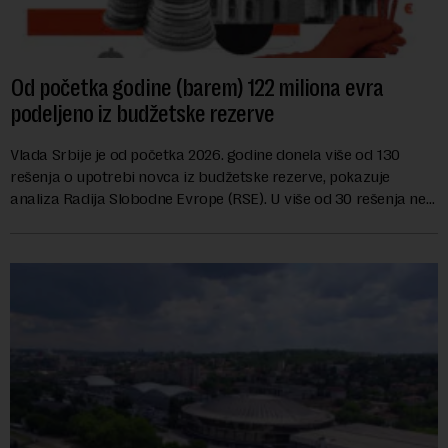
Od početka godine (barem) 122 miliona evra
podeljeno iz budžetske rezerve
Vlada Srbije je od početka 2026. godine donela više od 130
rešenja o upotrebi novca iz budžetske rezerve, pokazuje
analiza Radija Slobodne Evrope (RSE). U više od 30 rešenja ne
navodi se tačan iznos koji će ...