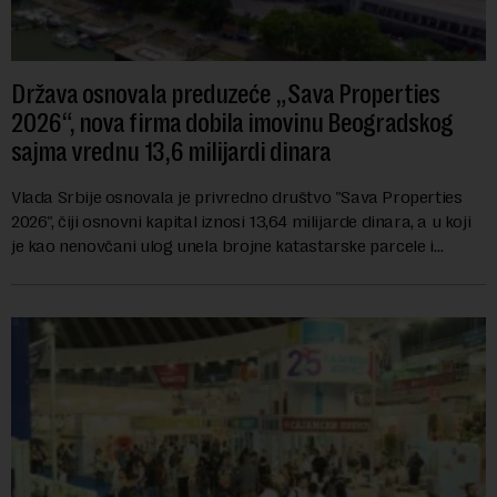
Država osnovala preduzeće „Sava Properties
2026“, nova firma dobila imovinu Beogradskog
sajma vrednu 13,6 milijardi dinara
Vlada Srbije osnovala je privredno društvo "Sava Properties
2026", čiji osnovni kapital iznosi 13,64 milijarde dinara, a u koji
je kao nenovčani ulog unela brojne katastarske parcele i
objekte u okviru kompl...