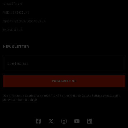
IZDAVAŠTVO
MEDIJSKE OBUKE
ORGANIZACIJA DOGADJAJA
EKONOM I JA
NEWSLETTER
PRIJAVITE SE
Ova stranica je zaštićena sa reCAPTCHA i primenjuju se
Google Politika privatnosti
i
Uslovi korišćenja usluge