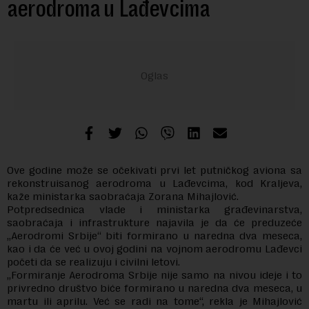
aerodroma u Lađevcima
Ove godine može se očekivati prvi let putničkog aviona sa
rekonstruisanog aerodroma u Lađevcima, kod Kraljeva,
kaže ministarka saobraćaja Zorana Mihajlović.
Potpredsednica vlade i ministarka građevinarstva,
saobraćaja i infrastrukture najavila je da će preduzeće
„Aerodromi Srbije“ biti formirano u naredna dva meseca,
kao i da će već u ovoj godini na vojnom aerodromu Lađevci
početi da se realizuju i civilni letovi.
„Formiranje Aerodroma Srbije nije samo na nivou ideje i to
privredno društvo biće formirano u naredna dva meseca, u
martu ili aprilu. Već se radi na tome“, rekla je Mihajlović