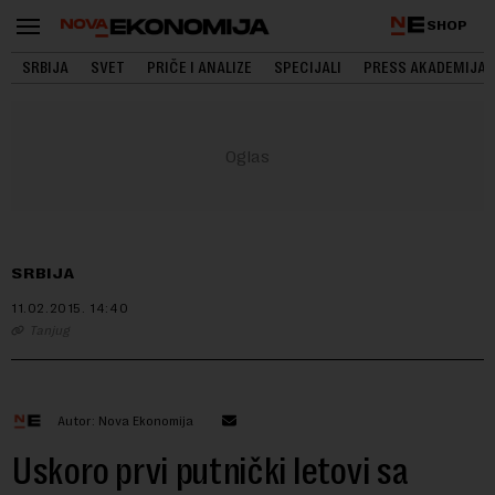
SHOP
SRBIJA
SVET
PRIČE I ANALIZE
SPECIJALI
PRESS AKADEMIJA
SRBIJA
11.02.2015.
14:40
Tanjug
Autor: Nova Ekonomija
Uskoro prvi putnički letovi sa