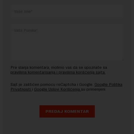
Pre slanja komentara, molimo vas da se upoznate sa
pravilima komentarisanja i pravilima korišćenja sajta.
Sajt je zaštićen pomocu reCaptcha i Google.
Google Politika
Privatnosti
i
Google Uslovi Korišćenja
su primenjeni.