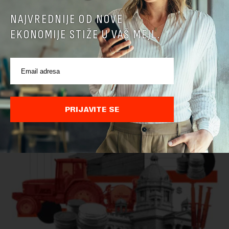
NAJVREDNIJE OD NOVE
EKONOMIJE STIŽE U VAŠ MEJL.
Ministarstvo: EK potvrdila da je Srbija unapredila
kontrolu hrane biljnog porekla
Ministarstvo poljoprivrede, šumarstva i vodoprivrede saopštilo
je danas da je Evropska komisija potvrdila da je Srbija
značajno unapredila sistem službenih kontrola bezbednosti
PRIJAVITE SE
hrane biljnog porekla, te da k...