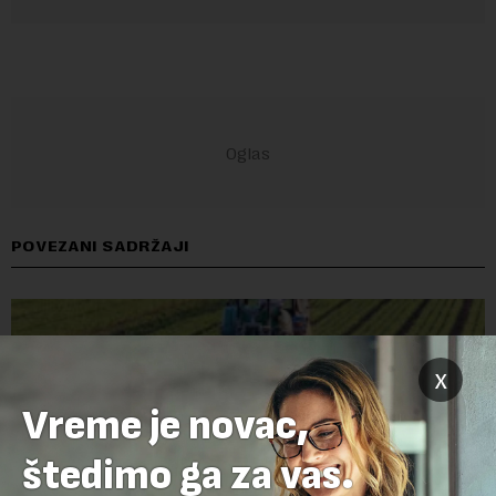
POVEZANI SADRŽAJI
x
Vreme je novac,
štedimo ga za vas.