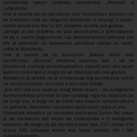
novinarima nakon obilaska aerodroma „Morava“ u
Lađevcima.
Ona je istakla da taj aerodrom ima fantastičan položaj i da
se trenutno radi na njegovoj konverziji iz vojnog u vojno-
civilni aerodrom, što će biti učinjeno do leta ove godine.
„Mnogo je već urađeno na tom aerodromu, a potrudićemo
se da u martu dogovorimo i sa Ministarstvom odbrane sve
što je potrebno da donesemo određene odluke na vladi“,
rekla je Mihajlović.
Ona je navela da će aerodrom „Nikola Tesla“ dati
aerodromu „Morava“ dodatnu opremu, kao i da će
Direktorat civilnog vazduhoplovstva obaviti svoj deo posla
kako bi civilni letovi mogli da se realizuju već ove godine.
Mihajlović je istakla da je oživljavanje tog aerodroma važno
za razvoj turizma i privrede u tom delu Srbije.
„Sve što radi ova vlada je zbog jedne stvari – da podignemo
konkurentnost privrede Srbije i svakog regiona, odnosno da
se bolje živi. A bolje će se živeti ako imamo infrastrukturu
za putnički, železnički i vazdušni saobraćaj“, rekla je ona.
Pomoćnik ministra za vazdušni saobraćaj Zoran Ilić rekao
je da aerodrom već može da funkcioniše u C kategoriji,
odnosno da mogu da ga koriste avioni tipa „737“, erbas 319,
erbas 320, odnosno avioni koji imaju između 120 i 180
putničkih mesta.