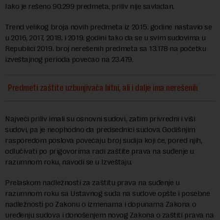
Iako je rešeno 90.299 predmeta, priliv nije savladan.
Trend velikog broja novih predmeta iz 2015. godine nastavio se
u 2016, 2017, 2018. i 2019. godini tako da se u svim sudovima u
Republici 2019. broj nerešenih predmeta sa 13.178 na početku
izveštajnog perioda povećao na 23.479.
Predmeti zaštite uzbunjivača hitni, ali i dalje ima nerešenih
Najveći priliv imali su osnovni sudovi, zatim privredni i viši
sudovi, pa je neophodno da predsednici sudova Godišnjim
rasporedom poslova povećaju broj sudija koji će, pored njih,
odlučivati po prigovorima radi zaštite prava na suđenje u
razumnom roku, navodi se u Izveštaju.
Prelaskom nadležnosti za zaštitu prava na suđenje u
razumnom roku sa Ustavnog suda na sudove opšte i posebne
nadležnosti po Zakonu o izmenama i dopunama Zakona o
uređenju sudova i donošenjem novog Zakona o zaštiti prava na