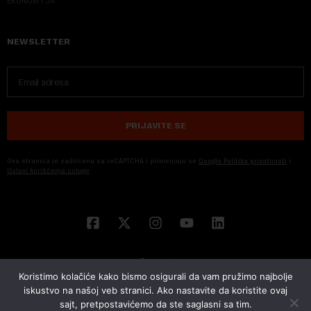
EKONOM I JA
NEWSLETTER
PRIJAVITE SE
Ova stranica je zaštićena sa reCAPTCHA i primenjuju se
Google Politika privatnosti
i
Uslovi korišćenja usluge
Koristimo kolačiće kako bismo osigurali da vam pružimo najbolje
iskustvo na našoj veb stranici. Ako nastavite da koristite ovaj
sajt, pretpostavićemo da ste saglasni sa tim.