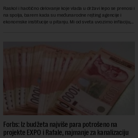
Raskol i haotično delovanje koje vlada u državi lepo se prenosi i
na spolja, barem kada su međunarodne rejting agencije i
ekonomske institucije u pitanju. Mi od sveta uvozimo inflaciju,
robu lošijeg kvalitet...
Forbs: Iz budžeta najviše para potrošeno na
projekte EXPO i Rafale, najmanje za kanalizaciju