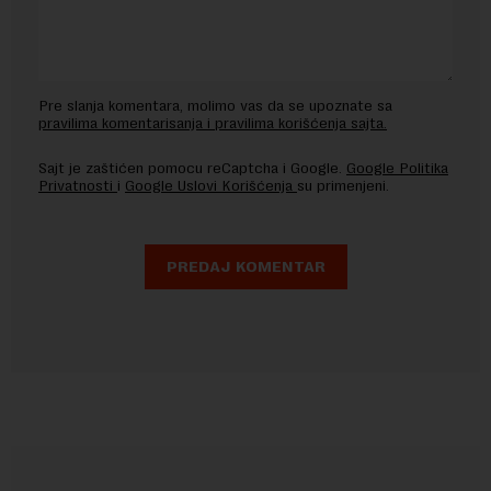
Pre slanja komentara, molimo vas da se upoznate sa
pravilima komentarisanja i pravilima korišćenja sajta.
Sajt je zaštićen pomocu reCaptcha i Google.
Google Politika
Privatnosti
i
Google Uslovi Korišćenja
su primenjeni.