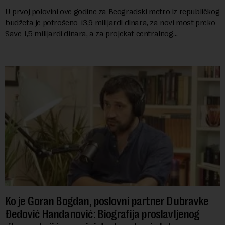
U prvoj polovini ove godine za Beogradski metro iz republičkog
budžeta je potrošeno 13,9 milijardi dinara, za novi most preko
Save 1,5 milijardi dinara, a za projekat centralnog
kanalizacionog sistema u Beog...
Ko je Goran Bogdan, poslovni partner Dubravke
Đedović Handanović: Biografija proslavljenog