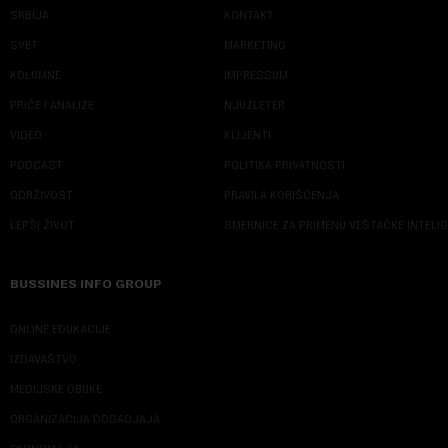
SRBIJA
KONTAKT
SVET
MARKETING
KOLUMNE
IMPRESSUM
PRIČE I ANALIZE
NJUZLETER
VIDEO
KLIJENTI
PODCAST
POLITIKA PRIVATNOSTI
ODRŽIVOST
PRAVILA KORIŠĆENJA
LEPŠI ŽIVOT
SMERNICE ZA PRIMENU VEŠTAČKE INTELI
BUSSINES INFO GROUP
ONLINE EDUKACIJE
IZDAVAŠTVO
MEDIJSKE OBUKE
ORGANIZACIJA DOGADJAJA