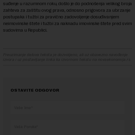
suđenje u razumnom roku, došlo je do podnošenja velikog broja
zahteva za zaštitu ovog prava, odnosno prigovora za ubrzanje
postupaka i tužbi za pravično zadovoljenje dosuđivanjem
neimovinske štete i tužbi za naknadu imovinske štete pred svim
sudovima u Republici.
Preuzimanje delova teksta je dozvoljeno, ali uz obavezno navođenje
izvora i uz postavljanje linka ka izvornom tekstu na novaekonomija.rs
OSTAVITE ODGOVOR