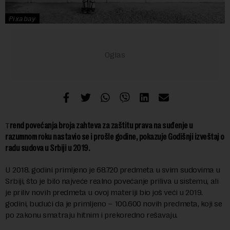
Pixabay
T
rend povećanja broja zahteva za zaštitu prava na suđenje u
razumnom roku nastavio se i prošle godine, pokazuje Godišnji izveštaj o
radu sudova u Srbiji u 2019.
U 2018. godini primljeno je 68.720 predmeta u svim sudovima u
Srbiji, što je bilo najveće realno povećanje priliva u sistemu, ali
je priliv novih predmeta u ovoj materiji bio još veći u 2019.
godini, budući da je primljeno – 100.600 novih predmeta, koji se
po zakonu smatraju hitnim i prekoredno rešavaju.