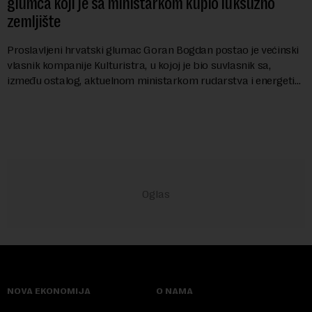
glumca koji je sa ministarkom kupio luksuzno
zemljište
Proslavljeni hrvatski glumac Goran Bogdan postao je većinski
vlasnik kompanije Kulturistra, u kojoj je bio suvlasnik sa,
između ostalog, aktuelnom ministarkom rudarstva i energetike
u Vladi Srbije, Dubravkom...
NOVA EKONOMIJA
O NAMA