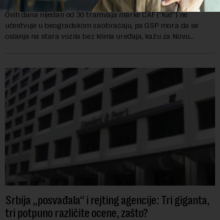
Ovih dana nijedan od 30 tramvaja marke CAF ("Kaf") ne
učestvuje u beogradskom saobraćaju, pa GSP mora da se
oslanja na stara vozila bez klima uređaja, kažu za Novu
ekonomiju iz Sindikata Centar – GSP i Centr...
Srbija „posvađala“ i rejting agencije: Tri giganta,
tri potpuno različite ocene, zašto?