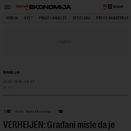
SHOP
SRBIJA
SVET
PRIČE I ANALIZE
SPECIJALI
PRESS AKADEMIJA
SRBIJA
21.03.2016.
09:51
RTS
Autor: Nova Ekonomija
VERHEIJEN: Građani misle da je