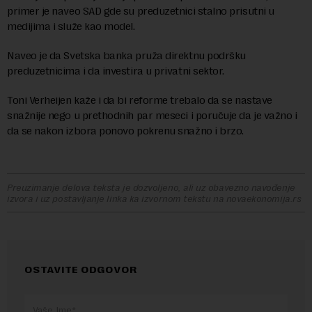
primer je naveo SAD gde su preduzetnici stalno prisutni u
medijima i služe kao model.
Naveo je da Svetska banka pruža direktnu podršku
preduzetnicima i da investira u privatni sektor.
Toni Verheijen kaže i da bi reforme trebalo da se nastave
snažnije nego u prethodnih par meseci i poručuje da je važno i
da se nakon izbora ponovo pokrenu snažno i brzo.
Preuzimanje delova teksta je dozvoljeno, ali uz obavezno navođenje
izvora i uz postavljanje linka ka izvornom tekstu na novaekonomija.rs
OSTAVITE ODGOVOR