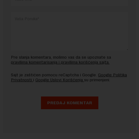
Pre slanja komentara, molimo vas da se upoznate sa
pravilima komentarisanja i pravilima korišćenja sajta.
Sajt je zaštićen pomocu reCaptcha i Google.
Google Politika
Privatnosti
i
Google Uslovi Korišćenja
su primenjeni.