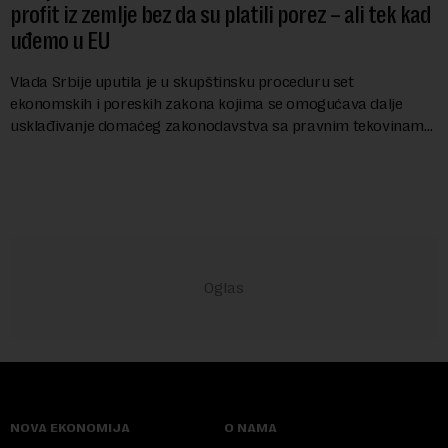
profit iz zemlje bez da su platili porez – ali tek kad
uđemo u EU
Vlada Srbije uputila je u skupštinsku proceduru set
ekonomskih i poreskih zakona kojima se omogućava dalje
usklađivanje domaćeg zakonodavstva sa pravnim tekovinama
Evropske unije i ispunjavaju obaveze predvi...
NOVA EKONOMIJA
O NAMA