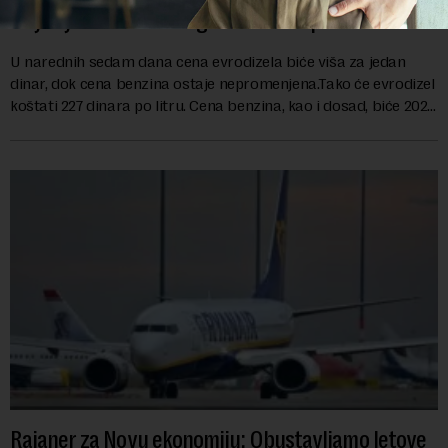
Objavljene nove cene goriva: Poskupeo dizel
U narednih sedam dana cena evrodizela biće viša za jedan
dinar, dok cena benzina ostaje nepromenjena.Tako će evrodizel
koštati 227 dinara po litru. Cena benzina, kao i dosad, biće 202
dinara po litru. ...
Rajaner za Novu ekonomiju: Obustavljamo letove