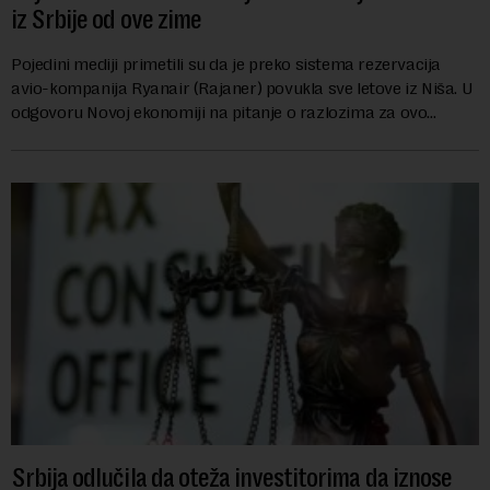
iz Srbije od ove zime
Pojedini mediji primetili su da je preko sistema rezervacija
avio-kompanija Ryanair (Rajaner) povukla sve letove iz Niša. U
odgovoru Novoj ekonomiji na pitanje o razlozima za ovo
povlačenje, ovaj avio-gigant...
Srbija odlučila da oteža investitorima da iznose