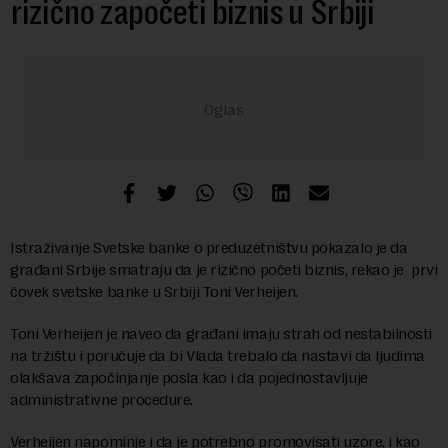
rizično započeti biznis u Srbiji
Istraživanje Svetske banke o preduzetništvu pokazalo je da
građani Srbije smatraju da je rizično početi biznis, rekao je prvi
čovek svetske banke u Srbiji Toni Verheijen.
Toni Verheijen je naveo da građani imaju strah od nestabilnosti
na tržištu i poručuje da bi Vlada trebalo da nastavi da ljudima
olakšava započinjanje posla kao i da pojednostavljuje
administrativne procedure.
Verheijen napominje i da je potrebno promovisati uzore, i kao