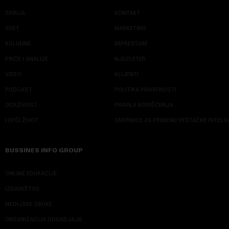
SRBIJA
KONTAKT
SVET
MARKETING
KOLUMNE
IMPRESSUM
PRIČE I ANALIZE
NJUZLETER
VIDEO
KLIJENTI
PODCAST
POLITIKA PRIVATNOSTI
ODRŽIVOST
PRAVILA KORIŠĆENJA
LEPŠI ŽIVOT
SMERNICE ZA PRIMENU VEŠTAČKE INTELI
BUSSINES INFO GROUP
ONLINE EDUKACIJE
IZDAVAŠTVO
MEDIJSKE OBUKE
ORGANIZACIJA DOGADJAJA