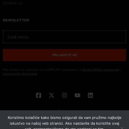
EKONOM I JA
NEWSLETTER
PRIJAVITE SE
Ova stranica je zaštićena sa reCAPTCHA i primenjuju se
Google Politika privatnosti
i
Uslovi korišćenja usluge
Koristimo kolačiće kako bismo osigurali da vam pružimo najbolje
iskustvo na našoj veb stranici. Ako nastavite da koristite ovaj