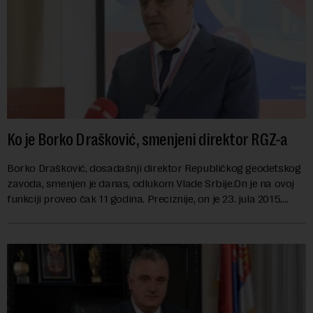
Ko je Borko Drašković, smenjeni direktor RGZ-a
Borko Drašković, dosadašnji direktor Republičkog geodetskog
zavoda, smenjen je danas, odlukom Vlade Srbije.On je na ovoj
funkciji proveo čak 11 godina. Preciznije, on je 23. jula 2015.
izabran za v.d. di...