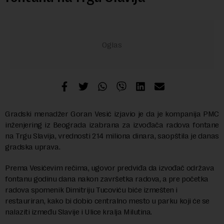
Gradski menadžer Goran Vesić izjavio je da je kompanija PMC
inženjering iz Beograda izabrana za izvođača radova fontane
na Trgu Slavija, vrednosti 214 miliona dinara, saopštila je danas
gradska uprava.
Prema Vesićevim rečima, ugovor predviđa da izvođač održava
fontanu godinu dana nakon završetka radova, a pre početka
radova spomenik Dimitriju Tucoviću biće izmešten i
restauriran, kako bi dobio centralno mesto u parku koji će se
nalaziti između Slavije i Ulice kralja Milutina.