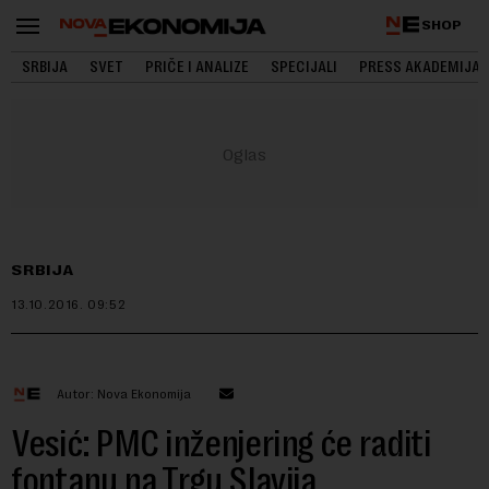
SHOP
SRBIJA
SVET
PRIČE I ANALIZE
SPECIJALI
PRESS AKADEMIJA
SRBIJA
13.10.2016.
09:52
Autor: Nova Ekonomija
Vesić: PMC inženjering će raditi
fontanu na Trgu Slavija