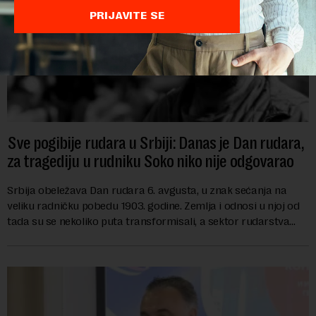
PRIJAVITE SE
Sve pogibije rudara u Srbiji: Danas je Dan rudara,
za tragediju u rudniku Soko niko nije odgovarao
Srbija obeležava Dan rudara 6. avgusta, u znak sećanja na
veliku radničku pobedu 1903. godine. Zemlja i odnosi u njoj od
tada su se nekoliko puta transformisali, a sektor rudarstva
danas karakterišu velike r...