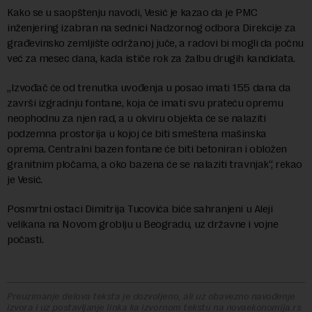
Kako se u saopštenju navodi, Vesić je kazao da je PMC
inženjering izabran na sednici Nadzornog odbora Direkcije za
građevinsko zemljište održanoj juče, a radovi bi mogli da počnu
već za mesec dana, kada ističe rok za žalbu drugih kandidata.
„Izvođač će od trenutka uvođenja u posao imati 155 dana da
završi izgradnju fontane, koja će imati svu prateću opremu
neophodnu za njen rad, a u okviru objekta će se nalaziti
podzemna prostorija u kojoj će biti smeštena mašinska
oprema. Centralni bazen fontane će biti betoniran i obložen
granitnim pločama, a oko bazena će se nalaziti travnjak“, rekao
je Vesić.
Posmrtni ostaci Dimitrija Tucovića biće sahranjeni u Aleji
velikana na Novom groblju u Beogradu, uz državne i vojne
počasti.
Preuzimanje delova teksta je dozvoljeno, ali uz obavezno navođenje
izvora i uz postavljanje linka ka izvornom tekstu na novaekonomija.rs