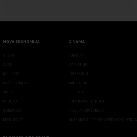
NOVA EKONOMIJA
O NAMA
SRBIJA
KONTAKT
SVET
MARKETING
KOLUMNE
IMPRESSUM
PRIČE I ANALIZE
NJUZLETER
VIDEO
KLIJENTI
PODCAST
POLITIKA PRIVATNOSTI
ODRŽIVOST
PRAVILA KORIŠĆENJA
LEPŠI ŽIVOT
SMERNICE ZA PRIMENU VEŠTAČKE INTELI