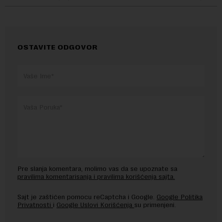
OSTAVITE ODGOVOR
Pre slanja komentara, molimo vas da se upoznate sa
pravilima komentarisanja i pravilima korišćenja sajta.
Sajt je zaštićen pomocu reCaptcha i Google.
Google Politika
Privatnosti
i
Google Uslovi Korišćenja
su primenjeni.