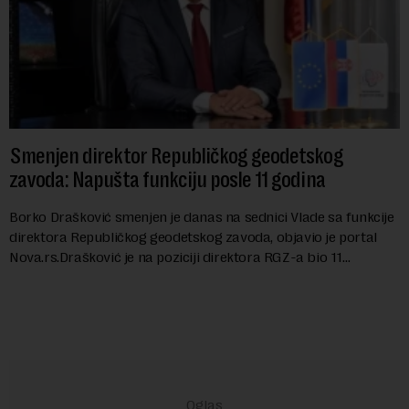
Smenjen direktor Republičkog geodetskog
zavoda: Napušta funkciju posle 11 godina
Borko Drašković smenjen je danas na sednici Vlade sa funkcije
direktora Republičkog geodetskog zavoda, objavio je portal
Nova.rs.Drašković je na poziciji direktora RGZ-a bio 11
godina.Kako piše Nova....