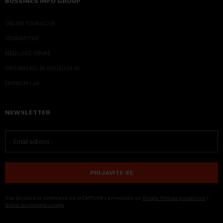
BUSSINES INFO GROUP
ONLINE EDUKACIJE
IZDAVAŠTVO
MEDIJSKE OBUKE
ORGANIZACIJA DOGADJAJA
EKONOM I JA
NEWSLETTER
PRIJAVITE SE
Ova stranica je zaštićena sa reCAPTCHA i primenjuju se
Google Politika privatnosti
i
Uslovi korišćenja usluge