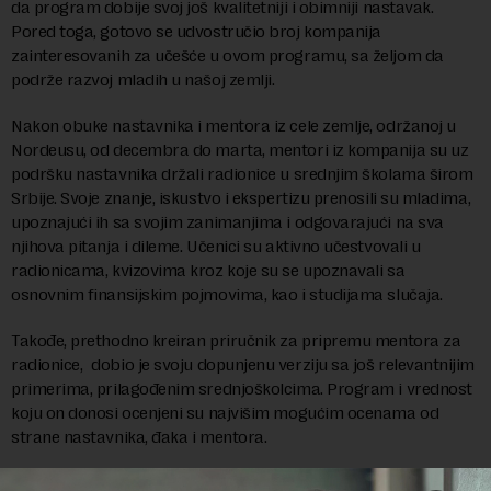
da program dobije svoj još kvalitetniji i obimniji nastavak.
Pored toga, gotovo se udvostručio broj kompanija
zainteresovanih za učešće u ovom programu, sa željom da
podrže razvoj mladih u našoj zemlji.
Nakon obuke nastavnika i mentora iz cele zemlje, održanoj u
Nordeusu, od decembra do marta, mentori iz kompanija su uz
podršku nastavnika držali radionice u srednjim školama širom
Srbije. Svoje znanje, iskustvo i ekspertizu prenosili su mladima,
upoznajući ih sa svojim zanimanjima i odgovarajući na sva
njihova pitanja i dileme. Učenici su aktivno učestvovali u
radionicama, kvizovima kroz koje su se upoznavali sa
osnovnim finansijskim pojmovima, kao i studijama slučaja.
Takođe, prethodno kreiran priručnik za pripremu mentora za
radionice,
dobio je svoju dopunjenu verziju sa još relevantnijim
primerima, prilagođenim srednjoškolcima. Program i vrednost
koju on donosi ocenjeni su najvišim mogućim ocenama od
strane nastavnika, đaka i mentora.