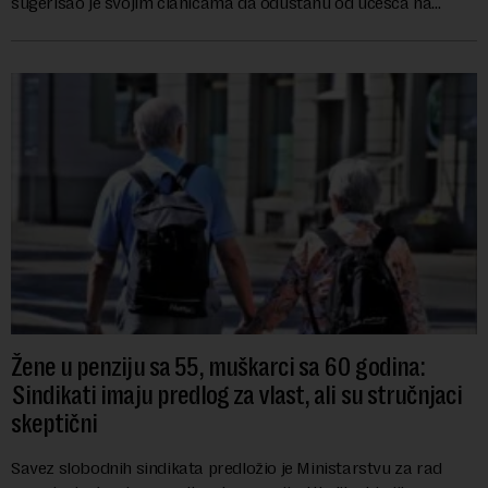
sugerisao je svojim članicama da odustanu od učešća na
predstojećem Sajmu knjiga. Vrem...
Žene u penziju sa 55, muškarci sa 60 godina:
Sindikati imaju predlog za vlast, ali su stručnjaci
skeptični
Savez slobodnih sindikata predložio je Ministarstvu za rad