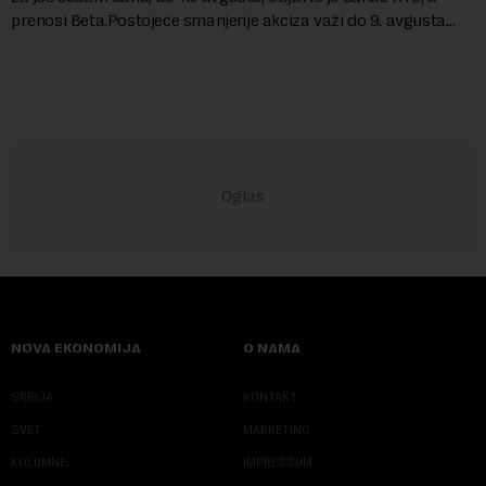
prenosi Beta.Postojeće smanjenje akciza važi do 9. avgusta
kao mera ublažavanja po...
NOVA EKONOMIJA
O NAMA
SRBIJA
KONTAKT
SVET
MARKETING
KOLUMNE
IMPRESSUM