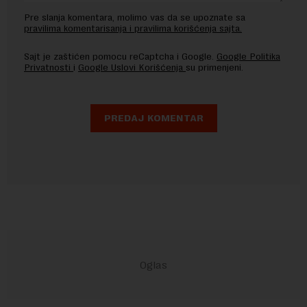
Pre slanja komentara, molimo vas da se upoznate sa
pravilima komentarisanja i pravilima korišćenja sajta.
Sajt je zaštićen pomocu reCaptcha i Google.
Google Politika
Privatnosti
i
Google Uslovi Korišćenja
su primenjeni.