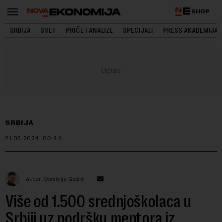
SHOP
SRBIJA
SVET
PRIČE I ANALIZE
SPECIJALI
PRESS AKADEMIJA
SRBIJA
21.05.2024.
00:44
Autor: Dimitrije Gašić
Više od 1.500 srednjoškolaca u
Srbiji uz podršku mentora iz