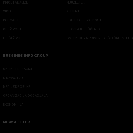
PRIČE I ANALIZE
NJUZLETER
VIDEO
KLIJENTI
PODCAST
POLITIKA PRIVATNOSTI
ODRŽIVOST
PRAVILA KORIŠĆENJA
LEPŠI ŽIVOT
SMERNICE ZA PRIMENU VEŠTAČKE INTELI
BUSSINES INFO GROUP
ONLINE EDUKACIJE
IZDAVAŠTVO
MEDIJSKE OBUKE
ORGANIZACIJA DOGADJAJA
EKONOM I JA
NEWSLETTER