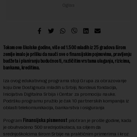
Tokom ove školske godine, više od 1.500 mladih iz 25 gradova širom
zemlje imalo je priliku da nauči sve o finansijskim pojmovima, pravljenju
budžeta i planiranju budućnosti, različitim vrstama ulaganja, rizicima,
bankama, kreditima.
Iza ovog edukativnog programa stoji Grupa za obrazovanje
koju čine Dostignuća mladih u Srbiji, Nordeus fondacija,
Inicijativa Digitalna Srbija i Centar za promociju nauke.
Podršku programu pružilo je čak 10 partnerskih kompanija iz
oblasti telekomunikacija, bankarstva i osiguranja
Program
Finansijska pismenost
pilotiran je prošle godine, kada
je obuhvaćeno 500 srednjoškolaca, sa ciljem da
srednjoškolcima širom Srbije na praktičnim primerima i kroz