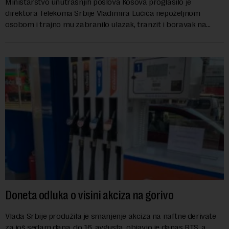
Ministarstvo unutrašnjih poslova Kosova proglasilo je
direktora Telekoma Srbije Vladimira Lučića nepoželjnom
osobom i trajno mu zabranilo ulazak, tranzit i boravak na
Kosovu, navodeći kao razlog njegove javn...
Doneta odluka o visini akciza na gorivo
Vlada Srbije produžila je smanjenje akciza na naftne derivate
za još sedam dana, do 16. avgusta, objavio je danas RTS, a