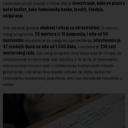
radionice pruži znanje o tome šta je
investiranje, kako se planira
kućni budžet, kako funkcionišu banke, krediti, štednja,
osiguranje
.
Ove školske godine
obuhvat i uticaj su utrostručeni.
U okviru
ovog programa,
55 mentora iz 10 kompanija, i više od 50
nastavnika
obučeno je za njegovo sprovođenje,
učestvovalo je
47 srednjih škola sa više od 1.500 đaka,
i uloženo je
239 sati
mentorskog rada.
Iza ovog projekta stoji ideja koju je Grupa za
obrazovanje prepoznala kao ključnu, a to je da je finansijsko
obrazovanje moćan alat u oblikovanju budućnosti mladih
generacija, i da lične finansijske odluke ne utiču samo na
finansijsku budućnost pojedinca, već i na okruženje i društvo u
celini.