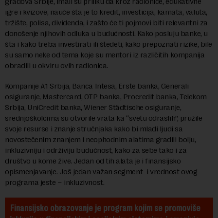
gradova Srbije, imali su priliku da kroz radionice, edukativne
igre i kvizove, nauče šta je to kredit, investicija, kamata, valuta,
tržište, polisa, dividenda, i zašto će ti pojmovi biti relevantni za
donošenje njihovih odluka u budućnosti. Kako posluju banke, u
šta i kako treba investirati ili štedeti, kako prepoznati rizike, bile
su samo neke od tema koje su mentori iz različitih kompanija
obradili u okviru ovih radionica.
Kompanije A1 Srbija, Banca Intesa, Erste banka, Generali
osiguranje, Mastercard, OTP banka, Procredit banka, Telekom
Srbija, UniCredit banka, Wiener Städtische osiguranje,
srednjoškolcima su otvorile vrata ka “svetu odraslih”, pružile
svoje resurse i znanje stručnjaka kako bi mladi ljudi sa
novostečenim znanjem i neophodnim alatima gradili bolju,
inkluzivniju i održiviju budućnost, kako za sebe tako i za
društvo u kome žive. Jedan od tih alata je i finansijsko
opismenjavanje. Još jedan važan segment
i vrednost ovog
programa jeste – inkluzivnost.
Finansijsko obrazovanje je program kojim se promoviše 