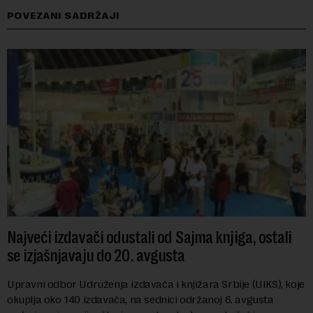
POVEZANI SADRŽAJI
Najveći izdavači odustali od Sajma knjiga, ostali
se izjašnjavaju do 20. avgusta
Upravni odbor Udruženja izdavača i knjižara Srbije (UIKS), koje
okuplja oko 140 izdavača, na sednici održanoj 6. avgusta