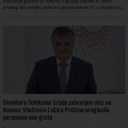
smanjenje granice za odlazak u penziju. Ukoliko bi njihov
predlog bio usvojen, žene bi u penziju išle sa 55, a muškarci sa
60 godina. Iako bi se ver...
Direktoru Telekoma Srbija zabranjen ulaz na
Kosovo: Vladimira Lučića Priština proglasila
personom non grata