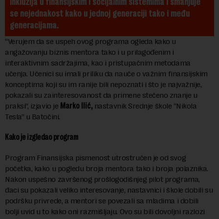
inkluzija u finansijskim i socijalnim sistemima i smanjuje 
se nejednakost kako u jednoj generaciji tako i među 
generacijama.
“Verujem da se uspeh ovog programa ogleda kako u
angažovanju biznis mentora tako i u prilagođenim i
interaktivnim sadržajima, kao i pristupačnim metodama
učenja. Učenici su imali priliku da nauče o važnim finansijskim
konceptima koji su im ranije bili nepoznati i što je najvažnije,
pokazali su zainteresovanost da primene stečeno znanje u
praksi”, izjavio je
Marko Ilić,
nastavnik Srednje škole “Nikola
Tesla” u Batočini.
Kako je izgledao program
Program Finansijska pismenost utrostručen je od svog
početka, kako u pogledu broja mentora tako i broja polaznika.
Nakon uspešno završenog prošlogodišnjeg pilot programa,
đaci su pokazali veliko interesovanje, nastavnici i škole dobili su
podršku privrede, a mentori se povezali sa mladima i dobili
bolji uvid u to kako oni razmišljaju. Ovo su bili dovoljni razlozi