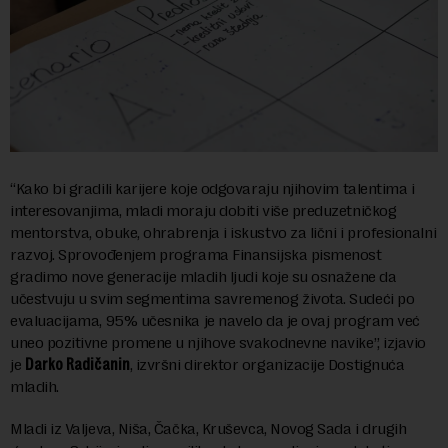
“Kako bi gradili karijere koje odgovaraju njihovim talentima i
interesovanjima, mladi moraju dobiti više preduzetničkog
mentorstva, obuke, ohrabrenja i iskustvo za lični i profesionalni
razvoj. Sprovođenjem programa Finansijska pismenost
gradimo nove generacije mladih ljudi koje su osnažene da
učestvuju u svim segmentima savremenog života. Sudeći po
evaluacijama, 95% učesnika je navelo da je ovaj program već
uneo pozitivne promene u njihove svakodnevne navike”, izjavio
je
Darko Radičanin
, izvršni direktor organizacije Dostignuća
mladih.
Mladi iz Valjeva, Niša, Čačka, Kruševca, Novog Sada i drugih