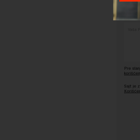
Pre sla
korišćen
Sajt je
Korišće