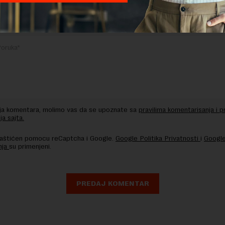
nja komentara, molimo vas da se upoznate sa
pravilima komentarisanja i p
ja sajta.
 zaštićen pomocu reCaptcha i Google.
Google Politika Privatnosti
i
Google
nja
su primenjeni.