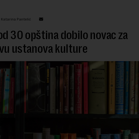
 Katarina Pantelić
od 30 opština dobilo novac za
vu ustanova kulture