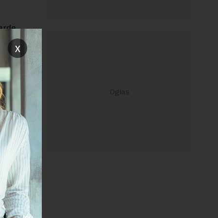
jarde
ara za 78
x
janje linka