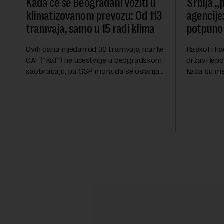
Kada će se Beograđani voziti u
Srbija „p
klimatizovanom prevozu: Od 113
agencije:
tramvaja, samo u 15 radi klima
potpuno 
Ovih dana nijedan od 30 tramvaja marke
Raskol i ha
CAF ("Kaf") ne učestvuje u beogradskom
državi lepo
saobraćaju, pa GSP mora da se oslanja
kada su me
na stara vozila bez klima uređaja, kažu
ekonomske i
za Novu ekonomiju iz Sindikata Centar –
sveta uvozi
GSP i Centr...
kvalitet...