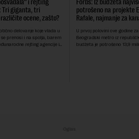
osvađala“ i rejting
Forbs: Iz budžeta najviš
 Tri giganta, tri
potrošeno na projekte 
različite ocene, zašto?
Rafale, najmanje za kana
otično delovanje koje vlada u
U prvoj polovini ove godine za
 se prenosi i na spolja, barem
Beogradski metro iz republič
đunarodne rejting agencije i
budžeta je potrošeno 13,9 mili
nstitucije u pitanju. Mi od
dinara, za novi most preko Sa
mo inflaciju, robu lošijeg
milijardi dinara, a za projeka
kanalizacionog sistema u Beog