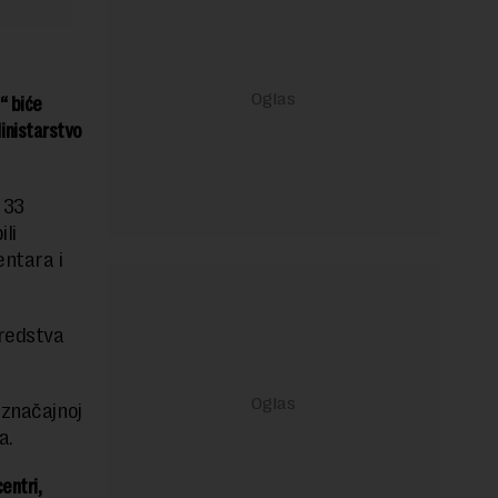
“ biće
Ministarstvo
 33
li
entara i
sredstva
 značajnoj
a.
entri,