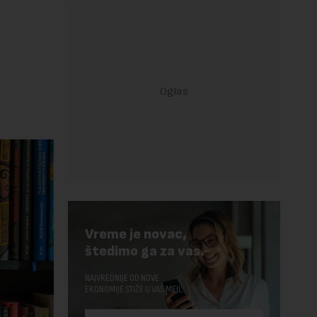
Vreme je novac,
štedimo ga za vas.
NAJVREDNIJE OD NOVE
EKONOMIJE STIŽE U VAŠ MEJL.