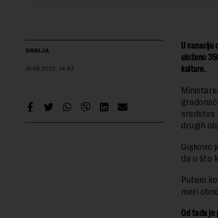
U sanaciju 
SRBIJA
uloženo 350
kulture.
19.06.2023.
14:43
Ministark
gradonačel
sredstva 
drugih ob
Gojković 
da u što 
Putem kon
meri obno
Od tada je 