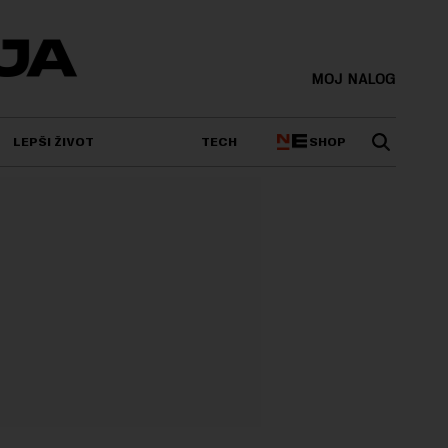
MOJ NALOG
SHOP
LEPŠI ŽIVOT
TECH