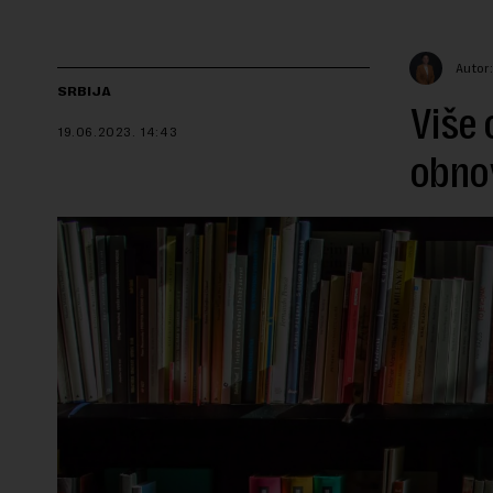
Autor:
SRBIJA
Više 
19.06.2023.
14:43
obno