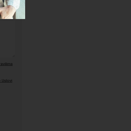
ravilima
 Uslovi