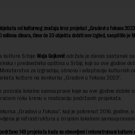
objekata od kulturnog značaja kroz projekat „Gradovi u fokusu 2023
 miliona dinara, čime će 33 objekta dobiti nov izgled, saopštilo je 
a kulture Srbije
Maja Gojković
održala je danas sastanak sa
nika i predsednika opština u Srbiji, koji su ove godine dobi
Ministarstva za izgradnju, obnovu i adaptaciju kulturnih c
jekata kulture na konkursu „Gradovi u fokusu 2023“.
je pozvala lokalne samouprave koje su ove godine dobile 
kraćem roku krenu u realizaciju podržanih projekata.
kursa „Gradovi u fokusu“, koji je pokrenut 2016. godine, u
vljena je infrastruktura u brojnim lokalnim samoupravam
podržano 149 projekata kada su obnovljeni i rekonstruisani kulturni c