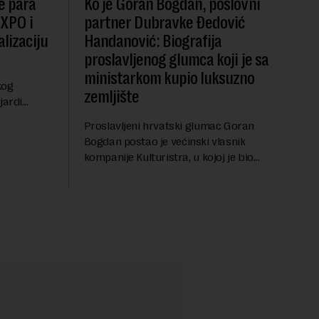
e para
Ko je Goran Bogdan, poslovni
EXPO i
partner Dubravke Đedović
lizaciju
Handanović: Biografija
proslavljenog glumca koji je sa
ministarkom kupio luksuzno
kog
zemljište
jardi
ve 1,5
Proslavljeni hrvatski glumac Goran
t centralnog
Bogdan postao je većinski vlasnik
...
kompanije Kulturistra, u kojoj je bio
suvlasnik sa, između ostalog, aktuelnom
ministarkom rudarstva i energetike u
Vladi Srbije, Dubravkom...