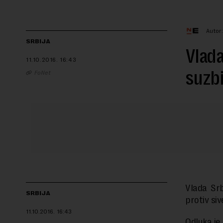
Autor
SRBIJA
Vlada
11.10.2016.
16:43
suzbi
FoNet
Vlada Srb
SRBIJA
protiv si
11.10.2016.
16:43
Odluka je