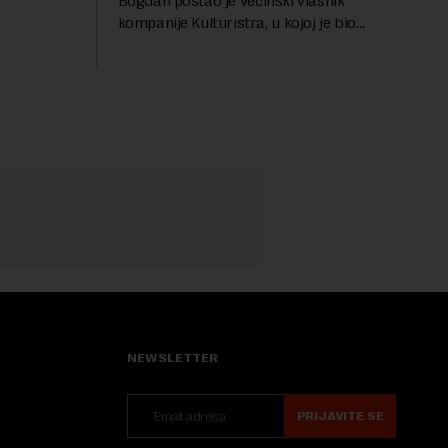
Bogdan postao je većinski vlasnik
...
kompanije Kulturistra, u kojoj je bio
suvlasnik sa, između ostalog, aktuelnom
ministarkom rudarstva i energetike u
Vladi Srbije, Dubravkom...
NEWSLETTER
PRIJAVITE SE