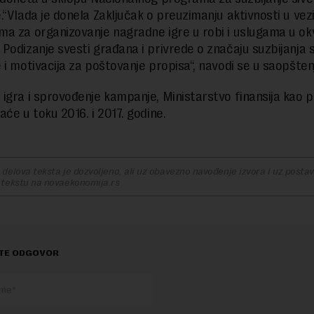
.“Vlada je donela Zaključak o preuzimanju aktivnosti u vez
a za organizovanje nagradne igre u robi i uslugama u ok
Podizanje svesti građana i privrede o značaju suzbijanja s
 i motivacija za poštovanje propisa“, navodi se u saopšten
igra i sprovođenje kampanje, Ministarstvo finansija kao p
aće u toku 2016. i 2017. godine.
delova teksta je dozvoljeno, ali uz obavezno navođenje izvora i uz postavl
 tekstu na novaekonomija.rs
TE ODGOVOR