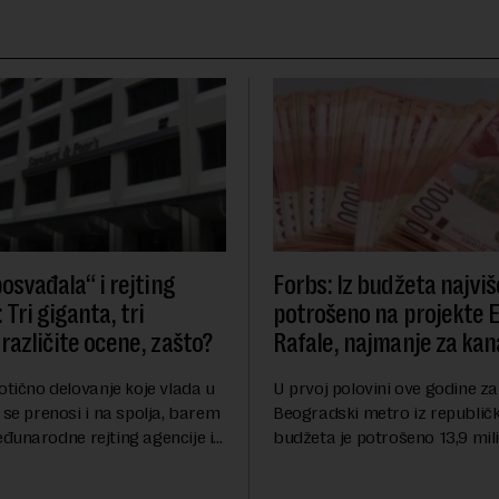
osvađala“ i rejting
Forbs: Iz budžeta najviš
 Tri giganta, tri
potrošeno na projekte 
različite ocene, zašto?
Rafale, najmanje za kana
otično delovanje koje vlada u
U prvoj polovini ove godine za
 se prenosi i na spolja, barem
Beogradski metro iz republič
đunarodne rejting agencije i
budžeta je potrošeno 13,9 mili
nstitucije u pitanju. Mi od
dinara, za novi most preko Sa
mo inflaciju, robu lošijeg
milijardi dinara, a za projeka