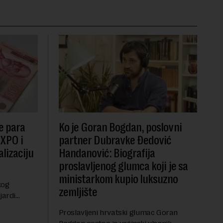
e para
Ko je Goran Bogdan, poslovni
EXPO i
partner Dubravke Đedović
lizaciju
Handanović: Biografija
proslavljenog glumca koji je sa
ministarkom kupio luksuzno
kog
zemljište
jardi
ve 1,5
Proslavljeni hrvatski glumac Goran
t centralnog