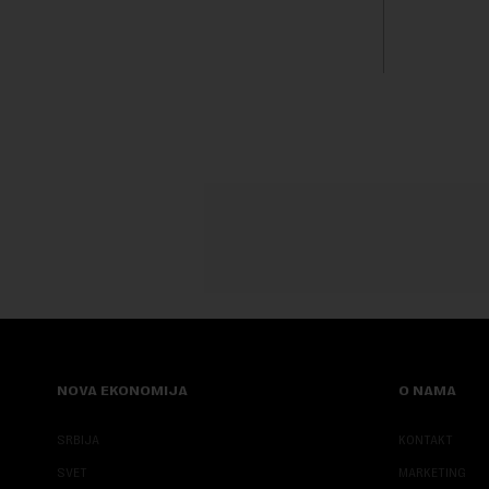
GSP i Centr...
kvalitet...
NOVA EKONOMIJA
O NAMA
SRBIJA
KONTAKT
SVET
MARKETING