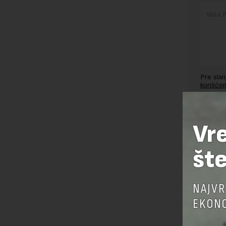
Pre sla
korišćen
Sajt je
Korišće
Vr
šte
NAJVR
EKONO