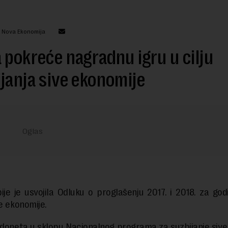
: Nova Ekonomija
 pokreće nagradnu igru u cilju
janja sive ekonomije
ije je usvojila Odluku o proglašenju 2017. i 2018. za go
ve ekonomije.
 doneta u sklopu Nacionalnog programa za suzbijanje sive