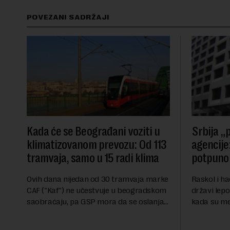
POVEZANI SADRŽAJI
Kada će se Beograđani voziti u
Srbija „p
klimatizovanom prevozu: Od 113
agencije:
tramvaja, samo u 15 radi klima
potpuno 
Ovih dana nijedan od 30 tramvaja marke
Raskol i ha
CAF ("Kaf") ne učestvuje u beogradskom
državi lepo
saobraćaju, pa GSP mora da se oslanja
kada su me
na stara vozila bez klima uređaja, kažu
ekonomske i
za Novu ekonomiju iz Sindikata Centar –
sveta uvozi