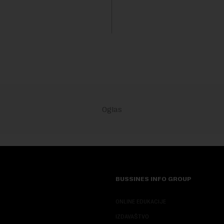
kanalizacionog sistema u Beog
BUSSINES INFO GROUP
ONLINE EDUKACIJE
IZDAVAŠTVO