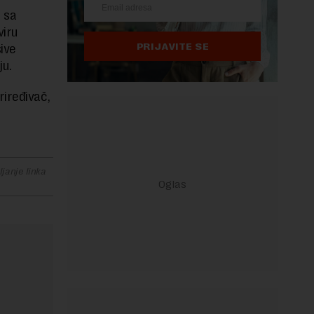
i sa
viru
PRIJAVITE SE
ive
ju.
riređivač,
janje linka