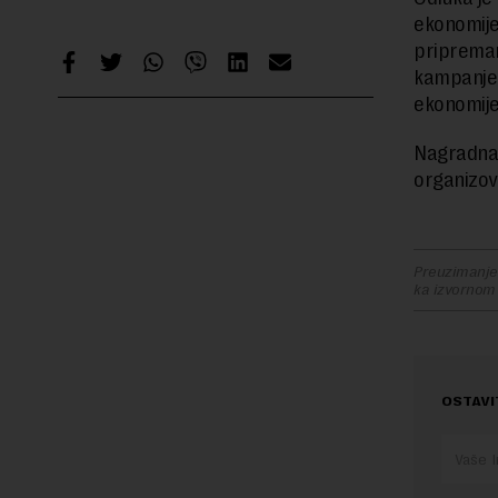
ekonomije
pripremam
kampanje 
ekonomije
Nagradna 
organizov
Preuzimanje 
ka izvornom
OSTAVI