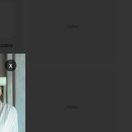
ravilima
 Uslovi
x