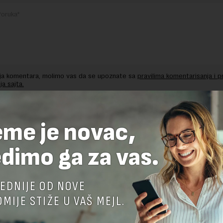
nja komentara, molimo vas da se upoznate sa
pravilima komentarisanja i p
ja sajta.
 zaštićen pomocu reCaptcha i Google.
Google Politika Privatnosti
i
Google
nja
su primenjeni.
eme je novac,
dimo ga za vas.
EDNIJE OD NOVE
MIJE STIŽE U VAŠ MEJL.