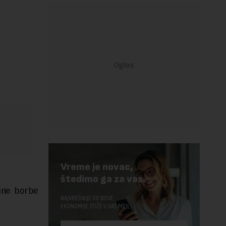
Vreme je novac,
štedimo ga za vas.
dine borbe
NAJVREDNIJE OD NOVE
EKONOMIJE STIŽE U VAŠ MEJL.