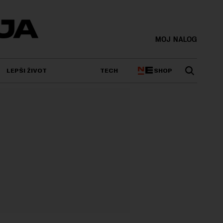
MOJ NALOG
SHOP
LEPŠI ŽIVOT
TECH