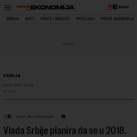
SHOP
SRBIJA
SVET
PRIČE I ANALIZE
SPECIJALI
PRESS AKADEMIJA
SRBIJA
01.12.2017.
12:42
Beta
Autor: Nova Ekonomija
Vlada Srbije planira da se u 2018.