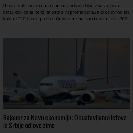
U narednih sedam dana cena evrodizela biće viša za jedan
dinar, dok cena benzina ostaje nepromenjena.Tako će evrodizel
koštati 227 dinara po litru. Cena benzina, kao i dosad, biće 202
dinara po litru. ...
Rajaner za Novu ekonomiju: Obustavljamo letove
iz Srbije od ove zime