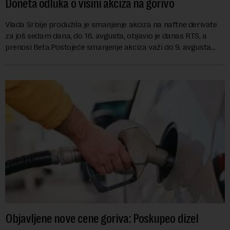
Doneta odluka o visini akciza na gorivo
Vlada Srbije produžila je smanjenje akciza na naftne derivate
za još sedam dana, do 16. avgusta, objavio je danas RTS, a
prenosi Beta.Postojeće smanjenje akciza važi do 9. avgusta
kao mera ublažavanja po...
Objavljene nove cene goriva: Poskupeo dizel