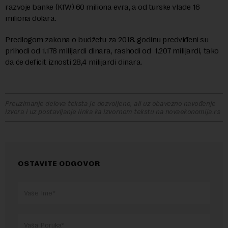
razvoje banke (KfW) 60 miliona evra, a od turske vlade 16
miliona dolara.
Predlogom zakona o budžetu za 2018. godinu predviđeni su
prihodi od 1.178 milijardi dinara, rashodi od 1.207 milijardi, tako
da će deficit iznosti 28,4 milijardi dinara.
Preuzimanje delova teksta je dozvoljeno, ali uz obavezno navođenje
izvora i uz postavljanje linka ka izvornom tekstu na novaekonomija.rs
OSTAVITE ODGOVOR