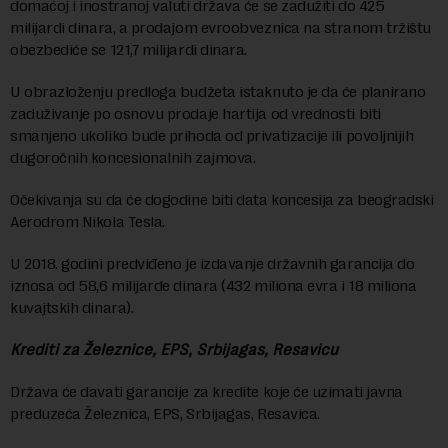
domaćoj i inostranoj valuti država će se zadužiti do 425
milijardi dinara, a prodajom evroobveznica na stranom tržištu
obezbediće se 121,7 milijardi dinara.
U obrazloženju predloga budžeta istaknuto je da će planirano
zaduživanje po osnovu prodaje hartija od vrednosti biti
smanjeno ukoliko bude prihoda od privatizacije ili povoljnijih
dugoročnih koncesionalnih zajmova.
Očekivanja su da će dogodine biti data koncesija za beogradski
Aerodrom Nikola Tesla.
U 2018. godini predviđeno je izdavanje državnih garancija do
iznosa od 58,6 milijarde dinara (432 miliona evra i 18 miliona
kuvajtskih dinara).
Krediti za Železnice, EPS, Srbijagas, Resavicu
Država će davati garancije za kredite koje će uzimati javna
preduzeća Železnica, EPS, Srbijagas, Resavica.