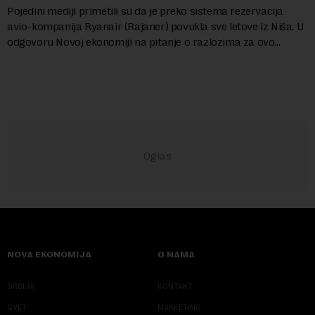
Pojedini mediji primetili su da je preko sistema rezervacija
avio-kompanija Ryanair (Rajaner) povukla sve letove iz Niša. U
odgovoru Novoj ekonomiji na pitanje o razlozima za ovo
povlačenje, ovaj avio-gigant...
NOVA EKONOMIJA
O NAMA
SRBIJA
KONTAKT
SVET
MARKETING