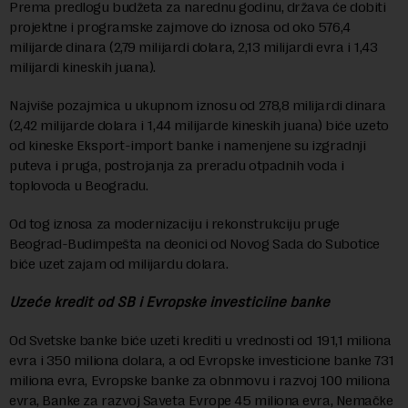
Prema predlogu budžeta za narednu godinu, država će dobiti
projektne i programske zajmove do iznosa od oko 576,4
milijarde dinara (2,79 milijardi dolara, 2,13 milijardi evra i 1,43
milijardi kineskih juana).
Najviše pozajmica u ukupnom iznosu od 278,8 milijardi dinara
(2,42 milijarde dolara i 1,44 milijarde kineskih juana) biće uzeto
od kineske Eksport-import banke i namenjene su izgradnji
puteva i pruga, postrojanja za preradu otpadnih voda i
toplovoda u Beogradu.
Od tog iznosa za modernizaciju i rekonstrukciju pruge
Beograd-Budimpešta na deonici od Novog Sada do Subotice
biće uzet zajam od milijardu dolara.
Uzeće kredit od SB i Evropske investiciine banke
Od Svetske banke biće uzeti krediti u vrednosti od 191,1 miliona
evra i 350 miliona dolara, a od Evropske investicione banke 731
miliona evra, Evropske banke za obnmovu i razvoj 100 miliona
evra, Banke za razvoj Saveta Evrope 45 miliona evra, Nemačke