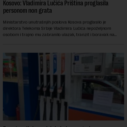
Kosovo: Vladimira Lučića Priština proglasila
personom non grata
Ministarstvo unutrašnjih poslova Kosova proglasilo je
direktora Telekoma Srbije Vladimira Lučića nepoželjnom
osobom i trajno mu zabranilo ulazak, tranzit i boravak na
Kosovu, navodeći kao razlog njegove javn...