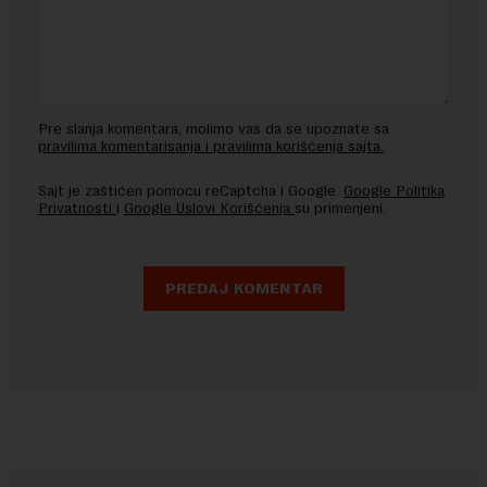
Pre slanja komentara, molimo vas da se upoznate sa
pravilima komentarisanja i pravilima korišćenja sajta.
Sajt je zaštićen pomocu reCaptcha i Google.
Google Politika
Privatnosti
i
Google Uslovi Korišćenja
su primenjeni.