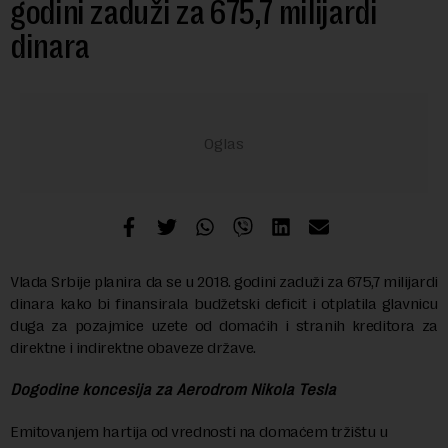
godini zaduži za 675,7 milijardi
dinara
Vlada Srbije planira da se u 2018. godini zaduži za 675,7 milijardi
dinara kako bi finansirala budžetski deficit i otplatila glavnicu
duga za pozajmice uzete od domaćih i stranih kreditora za
direktne i indirektne obaveze države.
Dogodine koncesija za Aerodrom Nikola Tesla
Emitovanjem hartija od vrednosti na domaćem tržištu u