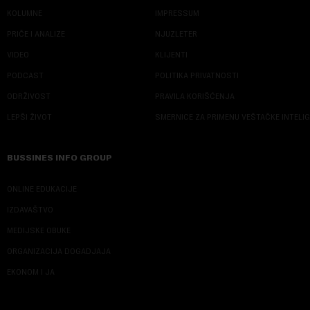
KOLUMNE
IMPRESSUM
PRIČE I ANALIZE
NJUZLETER
VIDEO
KLIJENTI
PODCAST
POLITIKA PRIVATNOSTI
ODRŽIVOST
PRAVILA KORIŠĆENJA
LEPŠI ŽIVOT
SMERNICE ZA PRIMENU VEŠTAČKE INTELI
BUSSINES INFO GROUP
ONLINE EDUKACIJE
IZDAVAŠTVO
MEDIJSKE OBUKE
ORGANIZACIJA DOGADJAJA
EKONOM I JA