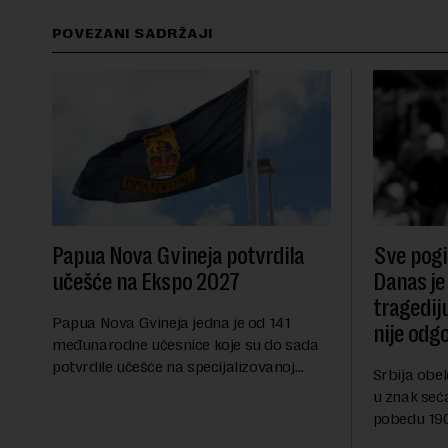
POVEZANI SADRŽAJI
Papua Nova Gvineja potvrdila
Sve pogib
učešće na Ekspo 2027
Danas je
tragedij
Papua Nova Gvineja jedna je od 141
nije odg
međunarodne učesnice koje su do sada
potvrdile učešće na specijalizovanoj
Srbija obe
međunarodnoj izložbi "Ekspu 2027"
u znak seć
Beograd, gde će predstaviti i kao državu
pobedu 1903
sa najvećom jezičkom ra...
njoj od tad