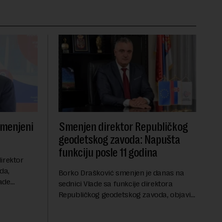
smenjeni
Smenjen direktor Republičkog
geodetskog zavoda: Napušta
funkciju posle 11 godina
irektor
da,
Borko Drašković smenjen je danas na
ade
sednici Vlade sa funkcije direktora
roveo čak 11
Republičkog geodetskog zavoda, objavio
a 2015.
je portal Nova.rs.Drašković je na poziciji
direktora RGZ-a bio 11 godina.Kako piše