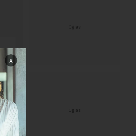
x
ravilima
 Uslovi