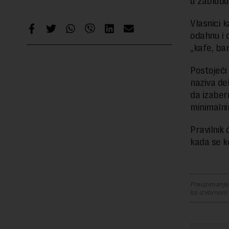
u zabludu
Vlasnici 
odahnu i o
„kafe, bar
Postojeći 
naziva del
da izaber
minimalni
Pravilnik 
kada se k
Preuzimanje 
ka izvornom