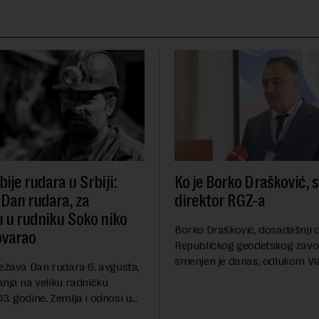
ije rudara u Srbiji:
Ko je Borko Drašković, 
 Dan rudara, za
direktor RGZ-a
u u rudniku Soko niko
Borko Drašković, dosadašnji d
ovarao
Republičkog geodetskog zavo
smenjen je danas, odlukom Vl
ležava Dan rudara 6. avgusta,
Srbije.On je na ovoj funkciji p
anja na veliku radničku
godina. Preciznije, on je 23. jul
. godine. Zemlja i odnosi u
izabran za v.d. di...
a su se nekoliko puta