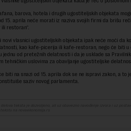
 vlasnike ugostiteljskih objekata kada je reč o poslovnom
kafana, barova, hotela i drugih ugostiteljskih objekata mog
d 15. aprila neće morati iz naziva svojih firmi da brišu re
 ili restoran“.
i novi vlasnici ugostiteljskih objekata ipak neće moći da ko
atnosti, kao kafe-picerija ili kafe-restoran, nego će biti u
u jednu od pretežnih delatnosti i da je usklade sa Pravilni
m tehničkim uslovima za obavljanje ugostiteljske delatnost
će biti na snazi od 15. aprila dok se ne ispravi zakon, a to
onstituiše saziv novog parlamenta.
delova teksta je dozvoljeno, ali uz obavezno navođenje izvora i uz postavl
 tekstu na novaekonomija.rs