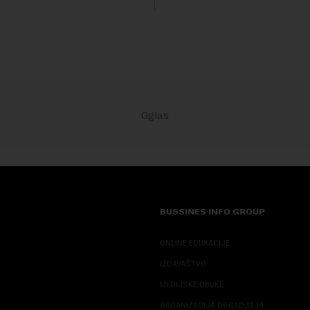
sali, a sektor rudarstva danas
velike r...
BUSSINES INFO GROUP
ONLINE EDUKACIJE
IZDAVAŠTVO
MEDIJSKE OBUKE
ORGANIZACIJA DOGADJAJA