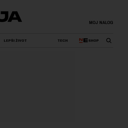
MOJ NALOG
SHOP
LEPŠI ŽIVOT
TECH