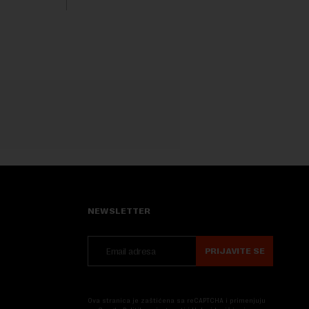
Nova....
NEWSLETTER
PRIJAVITE SE
Ova stranica je zaštićena sa reCAPTCHA i primenjuju