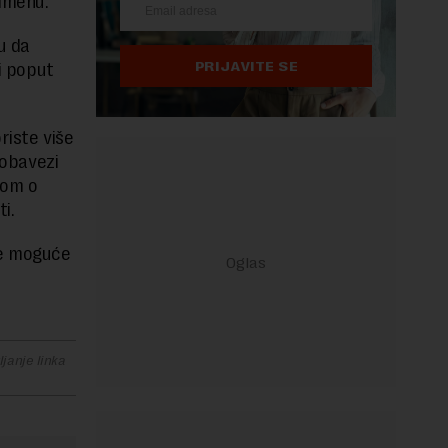
 imenu.
u da
PRIJAVITE SE
či poput
riste više
 obavezi
kom o
i.
 je moguće
janje linka