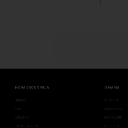
transformi
karakterišu 
NOVA EKONOMIJA
O NAMA
SRBIJA
KONTAKT
SVET
MARKETING
KOLUMNE
IMPRESSUM
PRIČE I ANALIZE
NJUZLETER