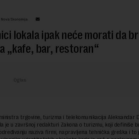
: Nova Ekonomija
ici lokala ipak neće morati da br
a „kafe, bar, restoran“
ministra trgovine, turizma i telekomunikacija Aleksandar
 da je u završnoj redakturi Zakona o turizmu, koji definiše 
određivanju naziva firmi, napravljena tehnička greška i to 