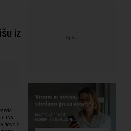
išu iz
Vreme je novac,
štedimo ga za vas.
 Denda
NAJVREDNIJE OD NOVE
buduća
EKONOMIJE STIŽE U VAŠ MEJL.
je dovelo