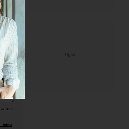
janje linka
ravilima
 Uslovi