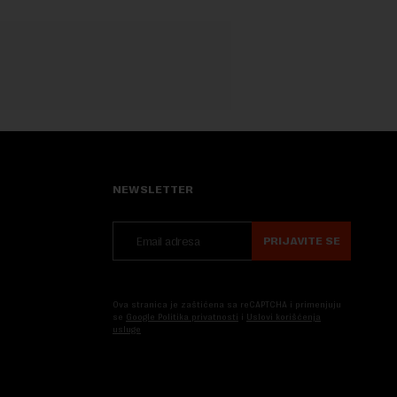
NEWSLETTER
PRIJAVITE SE
Ova stranica je zaštićena sa reCAPTCHA i primenjuju
se
Google Politika privatnosti
i
Uslovi korišćenja
usluge