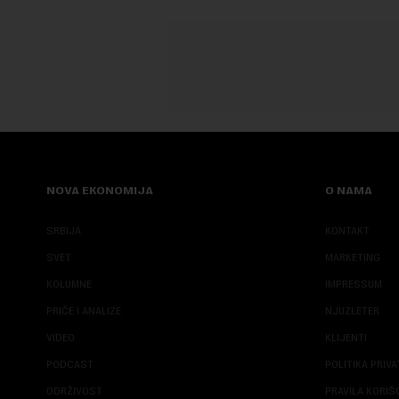
NOVA EKONOMIJA
O NAMA
SRBIJA
KONTAKT
SVET
MARKETING
KOLUMNE
IMPRESSUM
PRIČE I ANALIZE
NJUZLETER
VIDEO
KLIJENTI
PODCAST
POLITIKA PRIV
ODRŽIVOST
PRAVILA KORI