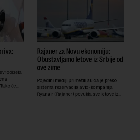
riva:
Rajaner za Novu ekonomiju:
Obustavljamo letove iz Srbije od
ove zime
evrodizela
cena
Pojedini mediji primetili su da je preko
.Tako će
sistema rezervacija avio-kompanija
litru.
Ryanair (Rajaner) povukla sve letove iz
će 202
Niša. U odgovoru Novoj ekonomiji na
pitanje o razlozima za ovo povlačenje,
ovaj avio-gigant...