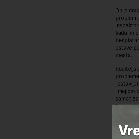
On je doda
problem s
inspektor
kada im p
besplatan
ostave pod
mesta.
Roditeljs
probleme 
„ostavlje
„mejlom p
samog zat
firmi sa 
Vr