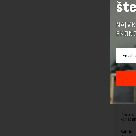
šte
Preuzimanje 
ka izvornom
NAJVR
EKONO
OSTAVI
Pre sla
korišćen
Sajt je