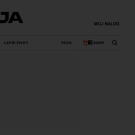
MOJ NALOG
SHOP
LEPŠI ŽIVOT
TECH