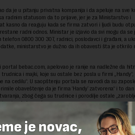
o da je u pitanju privatna kompanija i da apeluje na sve ko
a radnim statusom da to prijave, jer je za Ministarstvo i
at kasno da reaguju kada se firma zatvori i ljudi budu otpu
restane radni odnos. Ministar je izjavio da svi mogu da se 
 telefon 0800 300 307, radnici, poslodavci i građani, a uk
atke, ministarstvo je dužno da ih obavesti šta je otkrilo n
ki portal bebac.com, apelovao je ranije na nadležne da hit
trudnica i majki, koje su ostale bez posla u firmi „Handy“,
ne na cedilu“. U saopštenju portala se navodi da su zapos
rimile obaveštenje da je firma ‘Handy’ zatvorena“ i to dan
varanja, zbog čega su trudnice i porodilje ostale „zarobl
nejasnim statusom“.
eme je novac,