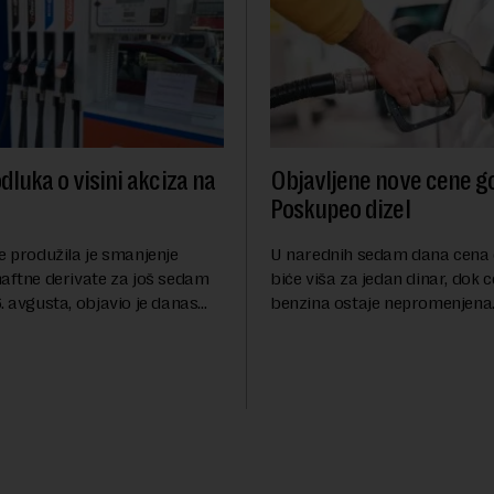
dluka o visini akciza na
Objavljene nove cene go
Poskupeo dizel
e produžila je smanjenje
U narednih sedam dana cena 
naftne derivate za još sedam
biće viša za jedan dinar, dok 
. avgusta, objavio je danas
benzina ostaje nepromenjena
nosi Beta.Postojeće smanjenje
evrodizel koštati 227 dinara po 
i do 9. avgusta kao mera
Cena benzina, kao i dosad, bi
 po...
dinara po litru. ...