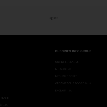
BUSSINES INFO GROUP
ONLINE EDUKACIJE
IZDAVAŠTVO
MEDIJSKE OBUKE
ORGANIZACIJA DOGADJAJA
EKONOM I JA
ATNOSTI
ŠĆENJA