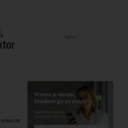
,
ktor
Vreme je novac,
štedimo ga za vas.
NAJVREDNIJE OD NOVE
EKONOMIJE STIŽE U VAŠ MEJL.
“ rekao da