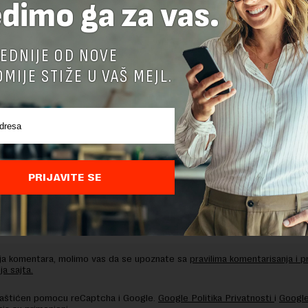
dimo ga za vas.
delova teksta je dozvoljeno, ali uz obavezno navođenje izvora i uz postavl
 tekstu na novaekonomija.rs
EDNIJE OD NOVE
MIJE STIŽE U VAŠ MEJL.
TE ODGOVOR
PRIJAVITE SE
nja komentara, molimo vas da se upoznate sa
pravilima komentarisanja i p
ja sajta.
 zaštićen pomocu reCaptcha i Google.
Google Politika Privatnosti
i
Google