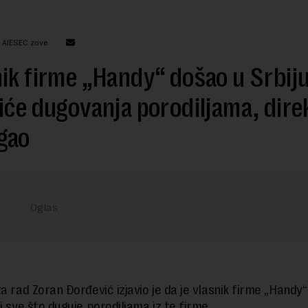
: AIESEC zove
ik firme „Handy“ došao u Srbiju
iće dugovanja porodiljama, dire
gao
za rad Zoran Đorđević izjavio je da je vlasnik firme „Handy
i sve što duguje porodiljama iz te firme.