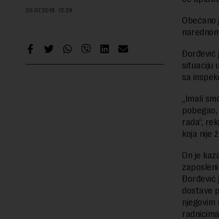
20.07.2018.
12:29
Obećano j
narednom
Đorđević 
situaciju
sa inspek
„Imali smo
pobegao, a
rada“, rek
koja nije
On je kaz
zaposleni
Đorđević j
dostave p
njegovim r
radnicima