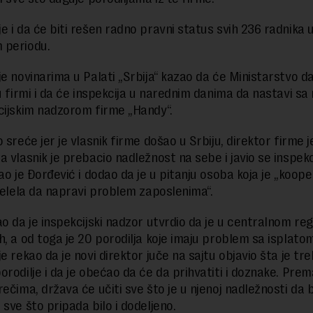
e i da će biti rešen radno pravni status svih 236 radnika 
 periodu.
je novinarima u Palati „Srbija“ kazao da će Ministarstvo da
 u firmi i da će inspekcija u narednim danima da nastavi sa
cijskim nadzorom firme „Handy“.
 sreće jer je vlasnik firme došao u Srbiju, direktor firme j
 vlasnik je prebacio nadležnost na sebe i javio se inspekci
ao je Đorđević i dodao da je u pitanju osoba koja je „koope
 želela da napravi problem zaposlenima“.
ao da je inspekcijski nadzor utvrdio da je u centralnom re
h, a od toga je 20 porodilja koje imaju problem sa isplatom
e rekao da je novi direktor juče na sajtu objavio šta je tr
orodilje i da je obećao da će da prihvatiti i doznake. Prem
ečima, država će učiti sve što je u njenoj nadležnosti da b
 sve što pripada bilo i dodeljeno.