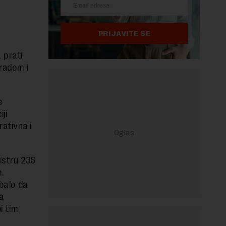
u
PRIJAVITE SE
 prati
 radom i
e
ji
rativna i
gistru 236
.
ebalo da
a
i tim