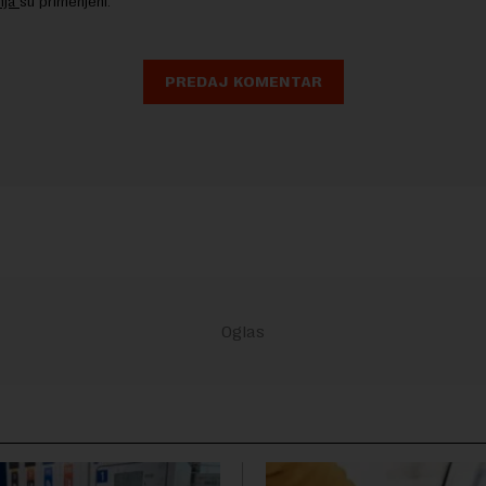
nja
su primenjeni.