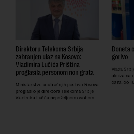
Direktoru Telekoma Srbija
Doneta o
zabranjen ulaz na Kosovo:
gorivo
Vladimira Lučića Priština
Vlada Srbij
proglasila personom non grata
akciza na 
dana, do 16
Ministarstvo unutrašnjih poslova Kosova
RTS, a pre
proglasilo je direktora Telekoma Srbije
akciza važ
Vladimira Lučića nepoželjnom osobom i
ublažavanja
trajno mu zabranilo ulazak, tranzit i
boravak na Kosovu, navodeći kao razlog
njegove javn...