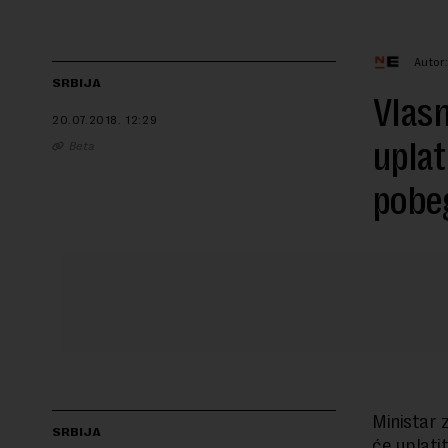
Autor
SRBIJA
Vlasn
20.07.2018.
12:29
uplat
Beta
pobe
Ministar 
SRBIJA
će uplatit