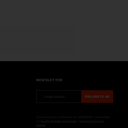
porekla, te da k...
NEWSLETTER
PRIJAVITE SE
Ova stranica je zaštićena sa reCAPTCHA i primenjuju
se
Google Politika privatnosti
i
Uslovi korišćenja
usluge