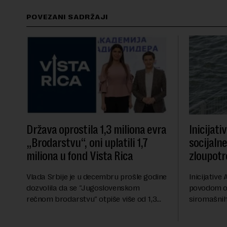
POVEZANI SADRŽAJI
Država oprostila 1,3 miliona evra
Inicijati
„Brodarstvu“, oni uplatili 1,7
socijaln
miliona u fond Vista Rica
zloupotr
Vlada Srbije je u decembru prošle godine
Inicijative 
dozvolila da se "Jugoslovenskom
povodom o
rečnom brodarstvu" otpiše više od 1,3
siromašnih,
miliona evra duga prema državi, objavila
stanovništv
je Pištaljka. To je učinjeno zaključkom koji
krajem i pr