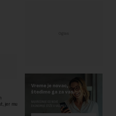
Vreme je novac,
štedimo ga za vas.
m
NAJVREDNIJE OD NOVE
t, jer mu
EKONOMIJE STIŽE U VAŠ MEJL.