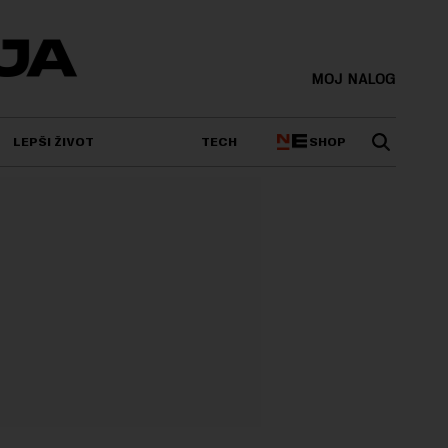
MOJ NALOG
SHOP
LEPŠI ŽIVOT
TECH