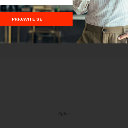
 zaštićen pomocu reCaptcha i Google.
Google Politika Privatnosti
i
Google
nja
su primenjeni.
PRIJAVITE SE