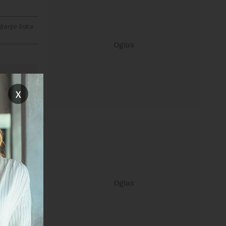
janje linka
x
ravilima