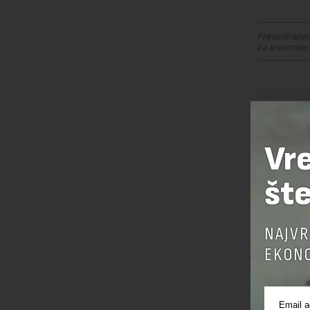
Preuzimanje 
ka izvornom
OSTAVI
Vr
šte
NAJVR
EKONO
Pre sla
korišćen