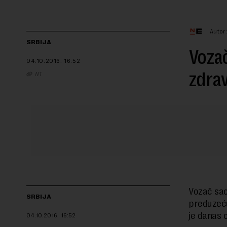
Autor
SRBIJA
Vozač
04.10.2016.
16:52
zdrav
N1
Vozač sao
SRBIJA
preduzeću
je danas 
04.10.2016.
16:52