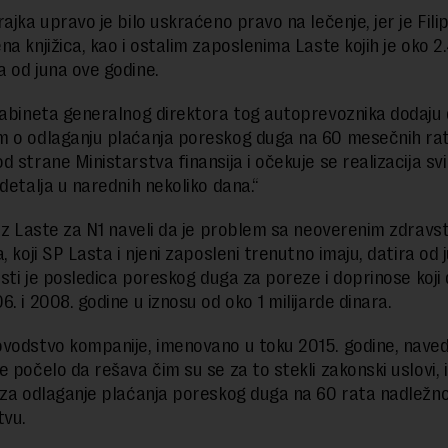
ajka upravo je bilo uskraćeno pravo na lečenje, jer je Fili
na knjižica, kao i ostalim zaposlenima Laste kojih je oko 2
 od juna ove godine.
kabineta generalnog direktora tog autoprevoznika dodaju 
 o odlaganju plaćanja poreskog duga na 60 mesečnih rat
 strane Ministarstva finansija i očekuje se realizacija sv
 detalja u narednih nekoliko dana.“
 iz Laste za N1 naveli da je problem sa neoverenim zdravs
, koji SP Lasta i njeni zaposleni trenutno imaju, datira od 
isti je posledica poreskog duga za poreze i doprinose koji d
. i 2008. godine u iznosu od oko 1 milijarde dinara.
vodstvo kompanije, imenovano u toku 2015. godine, naved
 počelo da rešava čim su se za to stekli zakonski uslovi, i
 za odlaganje plaćanja poreskog duga na 60 rata nadlež
tvu.