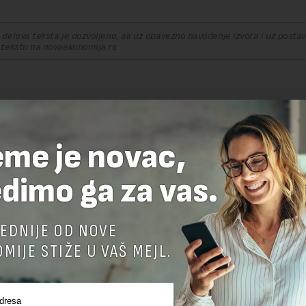
delova teksta je dozvoljeno, ali uz obavezno navođenje izvora i uz postavl
 tekstu na novaekonomija.rs
TE ODGOVOR
eme je novac,
dimo ga za vas.
EDNIJE OD NOVE
MIJE STIŽE U VAŠ MEJL.
nja komentara, molimo vas da se upoznate sa
pravilima komentarisanja i p
ja sajta.