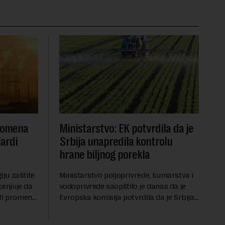
promena
Ministarstvo: EK potvrdila da je
jardi
Srbija unapredila kontrolu
hrane biljnog porekla
iju zaštite
Ministarstvo poljoprivrede, šumarstva i
cenjuje da
vodoprivrede saopštilo je danas da je
ih promena,
Evropska komisija potvrdila da je Srbija
asa i
značajno unapredila sistem službenih
va, zahteva
kontrola bezbednosti hrane biljnog