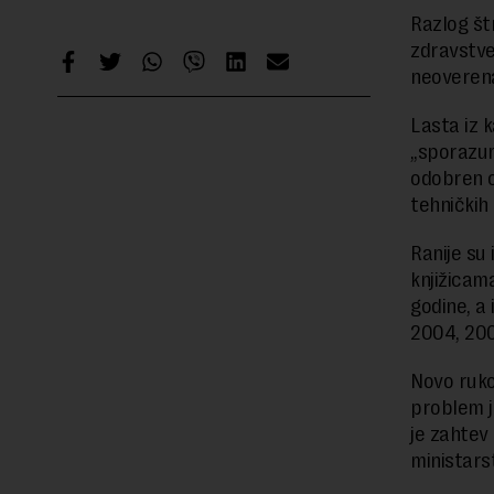
Razlog štr
zdravstve
neoverena
Lasta iz 
„sporazum
odobren od
tehničkih
Ranije su
knjižicama
godine, a 
2004, 2006
Novo ruko
problem je
je zahtev
ministars