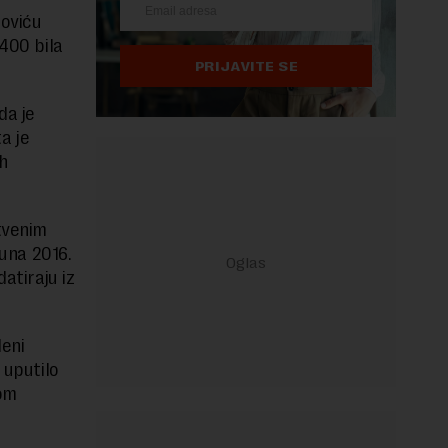
poviću
.400 bila
PRIJAVITE SE
da je
a je
ih
tvenim
juna 2016.
atiraju iz
eni
 uputilo
nom