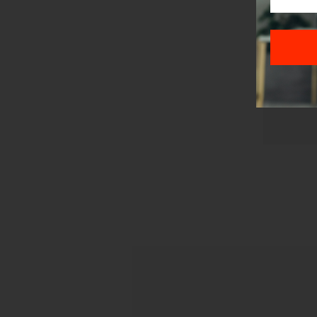
Sajt je
Korišće