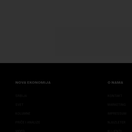
do danas n...
saopštenju p
NOVA EKONOMIJA
O NAMA
SRBIJA
KONTAKT
SVET
MARKETING
KOLUMNE
IMPRESSUM
PRIČE I ANALIZE
NJUZLETER
VIDEO
KLIJENTI