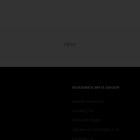
iše ...
inve...
BUSSINES INFO GROUP
ONLINE EDUKACIJE
IZDAVAŠTVO
MEDIJSKE OBUKE
ORGANIZACIJA DOGADJAJA
EKONOM I JA