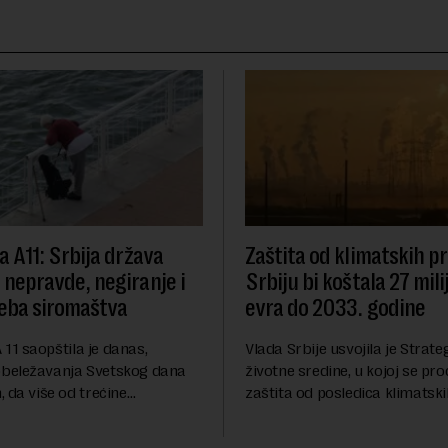
va A11: Srbija država
Zaštita od klimatskih 
e nepravde, negiranje i
Srbiju bi koštala 27 mili
eba siromaštva
evra do 2033. godine
A 11 saopštila je danas,
Vlada Srbije usvojila je Strateg
beležavanja Svetskog dana
životne sredine, u kojoj se pro
 da više od trećine
zaštita od posledica klimatsk
a Srbije teško sastavlja kraj s
poput aktuelnog toplotnog tal
eživljava od plate do plate.U
niskog vodostaja rečnih slivo