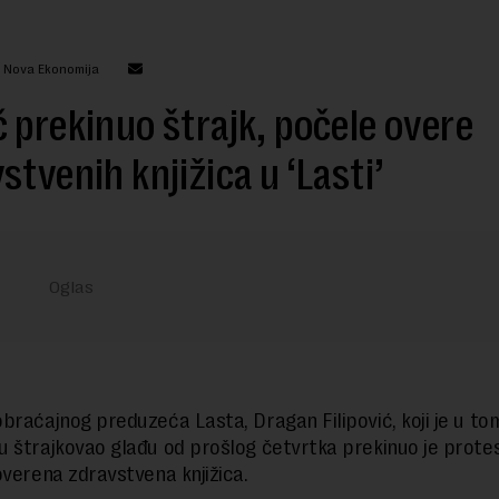
: Nova Ekonomija
 prekinuo štrajk, počele overe
stvenih knjižica u ‘Lasti’
braćajnog preduzeća Lasta, Dragan Filipović, koji je u to
 štrajkovao glađu od prošlog četvrtka prekinuo je protes
overena zdravstvena knjižica.