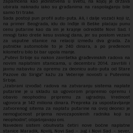
zapamćena kao jedinstvena u svetu, na kojoj je država
ubirala naknadu iako su građanima na raspolaganju bile
samo tri trake.
Sada postoji pun profil auto-puta. Ali, i dalje vozači koji iz,
na primer Beograda, idu do Inđije ili Beške plaćaju punu
cenu putarine kao da im je krajnje odredište Novi Sad. I
mnogi tako dreše kesu svakog dana, jer su poslom vezani
za usputne stanice na relaciji između dva grada. Za
putničke automobile to je 240 dinara, a po pređenom
kilometru bilo bi bar upola manje.
„Putevi Srbije su nakon završetka građevinskih radova na
novim naplatnim stanicama, u decembru 2014. završili i
javnu nabavku za opremu za deonicu auto-puta od Stare
Pazove do Siriga” kažu za Večernje novosti u Putevima
Srbije.
„Izabrani izvođač radova na zatvaranju sistema naplate
putarine je u skladu sa ugovorom pripremio opremu i
obavio neophodnu pripremu za ugradnju. Vrednost
ugovora je 142 miliona dinara. Prepreka za uspostavljanje
zatvorenog sitema za naplatu putarine na ovoj deonici je
nemogućnost prijema novozaposlenih radnika koji su
neophodni”, objašnjavaju oni.
Navedeni sistem obuhvata četiri nove bočne naplatne
stanice Maradik, Kovilj, Novi Sad – jug i Novi Sad – sever,