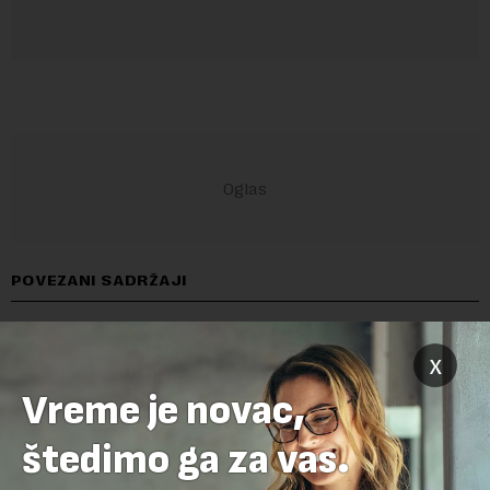
POVEZANI SADRŽAJI
x
Vreme je novac,
štedimo ga za vas.