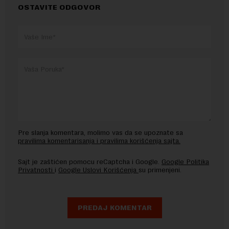
OSTAVITE ODGOVOR
Pre slanja komentara, molimo vas da se upoznate sa
pravilima komentarisanja i pravilima korišćenja sajta.
Sajt je zaštićen pomocu reCaptcha i Google.
Google Politika
Privatnosti
i
Google Uslovi Korišćenja
su primenjeni.