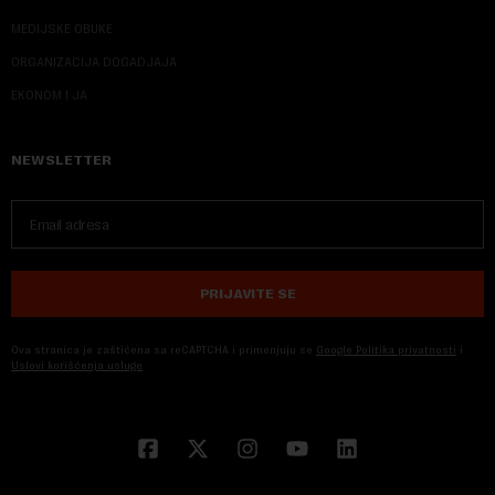
MEDIJSKE OBUKE
ORGANIZACIJA DOGADJAJA
EKONOM I JA
NEWSLETTER
PRIJAVITE SE
Ova stranica je zaštićena sa reCAPTCHA i primenjuju se
Google Politika privatnosti
i
Uslovi korišćenja usluge