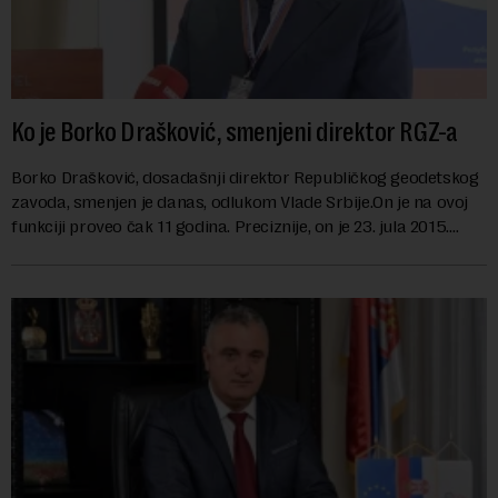
Ko je Borko Drašković, smenjeni direktor RGZ-a
Borko Drašković, dosadašnji direktor Republičkog geodetskog
zavoda, smenjen je danas, odlukom Vlade Srbije.On je na ovoj
funkciji proveo čak 11 godina. Preciznije, on je 23. jula 2015.
izabran za v.d. di...