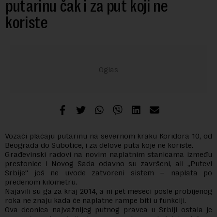
putarinu čak i za put koji ne
koriste
Vozači plaćaju putarinu na severnom kraku Koridora 10, od
Beograda do Subotice, i za delove puta koje ne koriste.
Građevinski radovi na novim naplatnim stanicama između
prestonice i Novog Sada odavno su završeni, ali „Putevi
Srbije“ još ne uvode zatvoreni sistem – naplata po
pređenom kilometru.
Najavili su ga za kraj 2014, a ni pet meseci posle probijenog
roka ne znaju kada će naplatne rampe biti u funkciji.
Ova deonica najvažnijeg putnog pravca u Srbiji ostala je