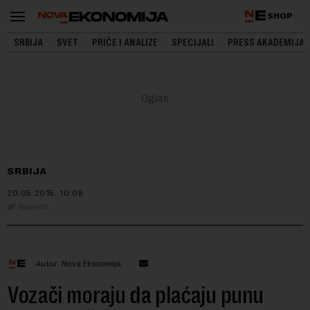
SHOP
SRBIJA
SVET
PRIČE I ANALIZE
SPECIJALI
PRESS AKADEMIJA
SRBIJA
20.05.2015.
10:08
Novosti
Autor: Nova Ekonomija
Vozači moraju da plaćaju punu