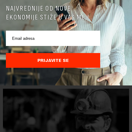
NAJVREDNIJE OD NOVE
EKONOMIJE STIŽE U VAŠ MEJL.
Papua Nova Gvineja potvrdila učešće na Ekspo
2027
Papua Nova Gvineja jedna je od 141 međunarodne učesnice
PRIJAVITE SE
koje su do sada potvrdile učešće na specijalizovanoj
međunarodnoj izložbi "Ekspu 2027" Beograd, gde će predstaviti
i kao državu sa najvećom jezičkom ra...