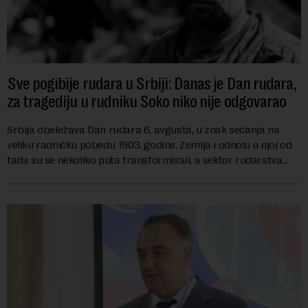
Sve pogibije rudara u Srbiji: Danas je Dan rudara,
za tragediju u rudniku Soko niko nije odgovarao
Srbija obeležava Dan rudara 6. avgusta, u znak sećanja na
veliku radničku pobedu 1903. godine. Zemlja i odnosi u njoj od
tada su se nekoliko puta transformisali, a sektor rudarstva
danas karakterišu velike r...