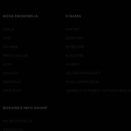
NOVA EKONOMIJA
O NAMA
SRBIJA
KONTAKT
SVET
MARKETING
KOLUMNE
IMPRESSUM
PRIČE I ANALIZE
NJUZLETER
VIDEO
KLIJENTI
PODCAST
POLITIKA PRIVATNOSTI
ODRŽIVOST
PRAVILA KORIŠĆENJA
LEPŠI ŽIVOT
SMERNICE ZA PRIMENU VEŠTAČKE INTELI
BUSSINES INFO GROUP
ONLINE EDUKACIJE
IZDAVAŠTVO