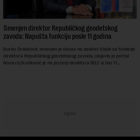
Smenjen direktor Republičkog geodetskog
zavoda: Napušta funkciju posle 11 godina
Borko Drašković smenjen je danas na sednici Vlade sa funkcije
direktora Republičkog geodetskog zavoda, objavio je portal
Nova.rs.Drašković je na poziciji direktora RGZ-a bio 11
godina.Kako piše Nova....