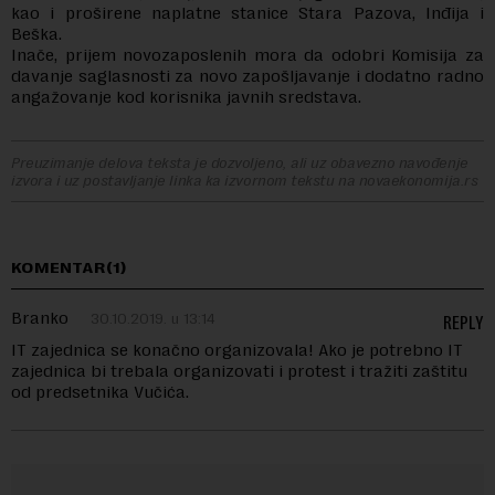
kao i proširene naplatne stanice Stara Pazova, Inđija i
Beška.
Inače, prijem novozaposlenih mora da odobri Komisija za
davanje saglasnosti za novo zapošljavanje i dodatno radno
angažovanje kod korisnika javnih sredstava.
Preuzimanje delova teksta je dozvoljeno, ali uz obavezno navođenje
izvora i uz postavljanje linka ka izvornom tekstu na novaekonomija.rs
KOMENTAR(1)
Branko
30.10.2019. u 13:14
REPLY
IT zajednica se konačno organizovala! Ako je potrebno IT
zajednica bi trebala organizovati i protest i tražiti zaštitu
od predsetnika Vučića.