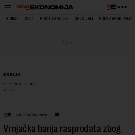
SHOP
SRBIJA
SVET
PRIČE I ANALIZE
SPECIJALI
PRESS AKADEMIJA
SRBIJA
23.07.2018.
15:47
Blic
Autor: AIESEC zove
Vrnjačka banja rasprodata zbog