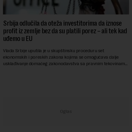
Srbija odlučila da oteža investitorima da iznose
profit iz zemlje bez da su platili porez – ali tek kad
uđemo u EU
Vlada Srbije uputila je u skupštinsku proceduru set
ekonomskih i poreskih zakona kojima se omogućava dalje
usklađivanje domaćeg zakonodavstva sa pravnim tekovinama
Evropske unije i ispunjavaju obaveze predvi...