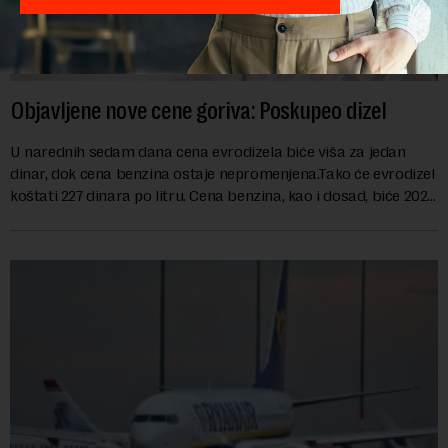
Objavljene nove cene goriva: Poskupeo dizel
U narednih sedam dana cena evrodizela biće viša za jedan
dinar, dok cena benzina ostaje nepromenjena.Tako će evrodizel
koštati 227 dinara po litru. Cena benzina, kao i dosad, biće 202
dinara po litru. ...