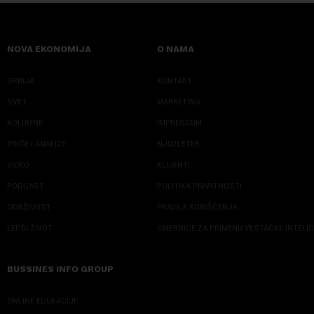
NOVA EKONOMIJA
O NAMA
SRBIJA
KONTAKT
SVET
MARKETING
KOLUMNE
IMPRESSUM
PRIČE I ANALIZE
NJUZLETER
VIDEO
KLIJENTI
PODCAST
POLITIKA PRIVATNOSTI
ODRŽIVOST
PRAVILA KORIŠĆENJA
LEPŠI ŽIVOT
SMERNICE ZA PRIMENU VEŠTAČKE INTELI
BUSSINES INFO GROUP
ONLINE EDUKACIJE