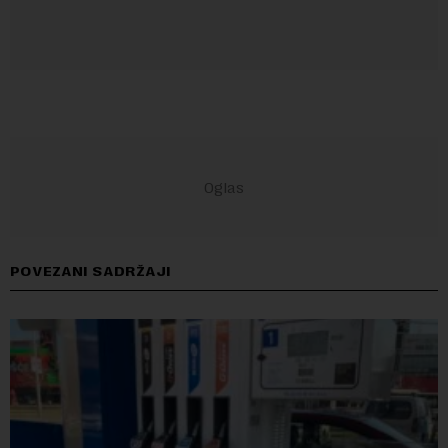
POVEZANI SADRŽAJI