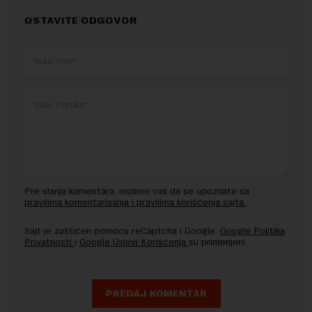
OSTAVITE ODGOVOR
Pre slanja komentara, molimo vas da se upoznate sa
pravilima komentarisanja i pravilima korišćenja sajta.
Sajt je zaštićen pomocu reCaptcha i Google.
Google Politika
Privatnosti
i
Google Uslovi Korišćenja
su primenjeni.