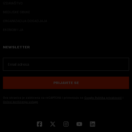
IZDAVAŠTVO
MEDIJSKE OBUKE
ORGANIZACIJA DOGADJAJA
EKONOM I JA
NEWSLETTER
PRIJAVITE SE
Ova stranica je zaštićena sa reCAPTCHA i primenjuju se
Google Politika privatnosti
i
Uslovi korišćenja usluge