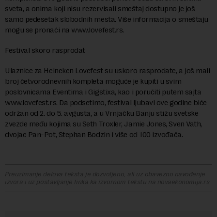
sveta, a onima koji nisu rezervisali smeštaj dostupno je još
samo pedesetak slobodnih mesta. Više informacija o smeštaju
mogu se pronaći na www.lovefest.rs.
Festival skoro rasprodat
Ulaznice za Heineken Lovefest su uskoro rasprodate, a još mali
broj četvorodnevnih kompleta moguće je kupiti u svim
poslovnicama Eventima i Gigstixa, kao i poručiti putem sajta
www.lovefest.rs. Da podsetimo, festival ljubavi ove godine biće
održan od 2. do 5. avgusta, a u Vrnjačku Banju stižu svetske
zvezde među kojima su Seth Troxler, Jamie Jones, Sven Vath,
dvojac Pan-Pot, Stephan Bodzin i više od 100 izvođača.
Preuzimanje delova teksta je dozvoljeno, ali uz obavezno navođenje
izvora i uz postavljanje linka ka izvornom tekstu na novaekonomija.rs