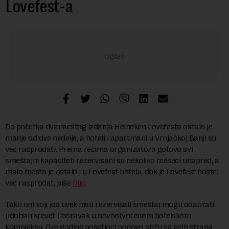
Lovefest-a
Do početka dvanaestog izdanja Heineken Lovefesta ostalo je
manje od dve nedelje, a hoteli i apartmani u Vrnjačkoj Banji su
već rasprodati. Prema rečima organizatora gotovo svi
smeštajni kapaciteti rezervisani su nekoliko meseci unapred, a
malo mesta je ostalo i u Lovefest hotelu, dok je Lovefest hostel
već rasprodat, piše
Blic
.
Tako oni koji još uvek nisu rezervisali smeštaj mogu odabrati
udoban krevet i boravak u novootvorenom hotelskom
kompleksu. Ove godine posetioci ponovo stižu sa svih strana