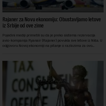
Rajaner za Novu ekonomiju: Obustavljamo letove
iz Srbije od ove zime
Pojedini mediji primetili su da je preko sistema rezervacija
avio-kompanija Ryanair (Rajaner) povukla sve letove iz Niša. U
odgovoru Novoj ekonomiji na pitanje o razlozima za ovo
povlačenje, ovaj avio-gigant...