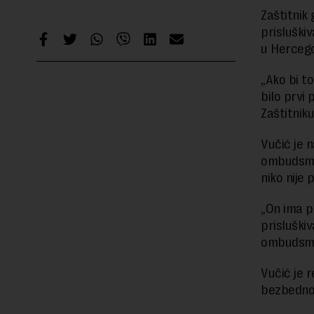
Zaštitnik
prisluški
u Hercego
„Ako bi to
bilo prvi
Zaštitniku
Vučić je n
ombudsman
niko nije 
„On ima p
prisluškiv
ombudsman
Vučić je 
bezbednos