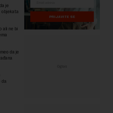
da je
a objekata
PRIJAVITE SE
 ali ne bi
rema
umeo da je
građana
e
e da