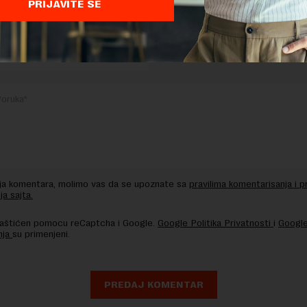
PRIJAVITE SE
TE ODGOVOR
nja komentara, molimo vas da se upoznate sa
pravilima komentarisanja i p
ja sajta.
 zaštićen pomocu reCaptcha i Google.
Google Politika Privatnosti
i
Google
nja
su primenjeni.