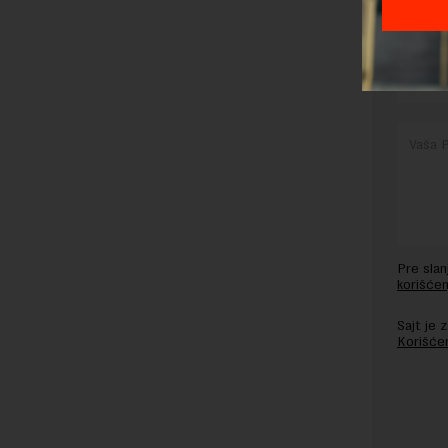
OSTAVI
Pre sla
korišćen
Sajt je
Korišće