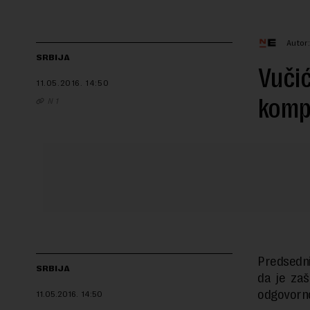
Autor
SRBIJA
Vučić
11.05.2016.
14:50
kompl
N 1
Predsedni
SRBIJA
da je zaš
odgovorno
11.05.2016.
14:50