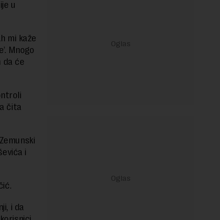
ije u
ah mi kaže
e’. Mnogo
 da će
ntroli
a čita
i Zemunski
evića i
čić.
i, i da
korisnici