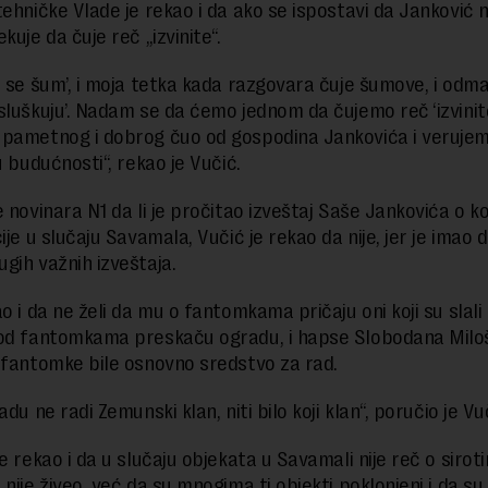
tehničke Vlade je rekao i da ako se ispostavi da Janković n
kuje da čuje reč „izvinite“.
o se šum’, i moja tetka kada razgovara čuje šumove, i odm
sluškuju’. Nadam se da ćemo jednom da čujemo reč ‘izvinit
pametnog i dobrog čuo od gospodina Jankovića i verujem
u budućnosti“, rekao je Vučić.
 novinara N1 da li je pročitao izveštaj Saše Jankovića o ko
ije u slučaju Savamala, Vučić je rekao da nije, jer je imao d
gih važnih izveštaja.
ao i da ne želi da mu o fantomkama pričaju oni koji su slal
od fantomkama preskaču ogradu, i hapse Slobodana Miloš
 fantomke bile osnovno sredstvo za rad.
adu ne radi Zemunski klan, niti bilo koji klan“, poručio je Vu
e rekao i da u slučaju objekata u Savamali nije reč o sirotinj
nije živeo, već da su mnogima ti objekti poklonjeni i da su 