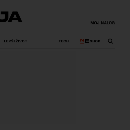
MOJ NALOG
SHOP
LEPŠI ŽIVOT
TECH