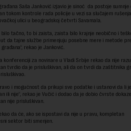
 građana Saša Janković izjavio je sinoć da postoje sumnje 
van tokom kontrole rada policije u vezi sa slučajem rušenj
vačkoj ulici u beogradskoj četvrti Savamala.
 bilo tačno, to bi zaista, zaista bilo krajnje neobično i teško
 put da tajne službe primenjuju posebne mere i metode p
 građana“, rekao je Janković.
a konferenciji za novinare u Vladi Srbije rekao da nije raz
 tvrdio da je prisluškivan, ali da on tvrdi da zaštitnika 
prisluškivao.
ravo i mogućnost da prikupi sve podatke i ustanovi da li j
an ili nije“, rekao je Vučić i dodao da je dobio čvrste dokaz
 nije prisluškivan.
rekao da će, ako se ispostavi da nije u pravu, kompletan
ni sektor biti smenjen.