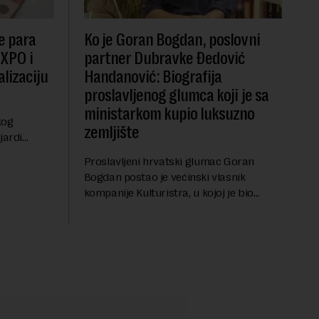
e para
Ko je Goran Bogdan, poslovni
EXPO i
partner Dubravke Đedović
lizaciju
Handanović: Biografija
proslavljenog glumca koji je sa
ministarkom kupio luksuzno
kog
zemljište
jardi
ve 1,5
Proslavljeni hrvatski glumac Goran
t centralnog
Bogdan postao je većinski vlasnik
...
kompanije Kulturistra, u kojoj je bio
suvlasnik sa, između ostalog, aktuelnom
ministarkom rudarstva i energetike u
Vladi Srbije, Dubravkom...