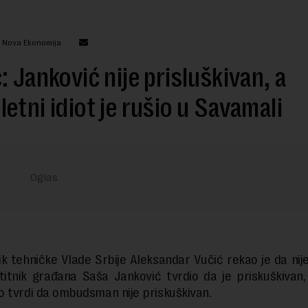
: Nova Ekonomija
: Janković nije prisluškivan, a
etni idiot je rušio u Savamali
k tehničke Vlade Srbije Aleksandar Vučić rekao je da ni
titnik građana Saša Janković tvrdio da je priskuškivan,
 tvrdi da ombudsman nije priskuškivan.