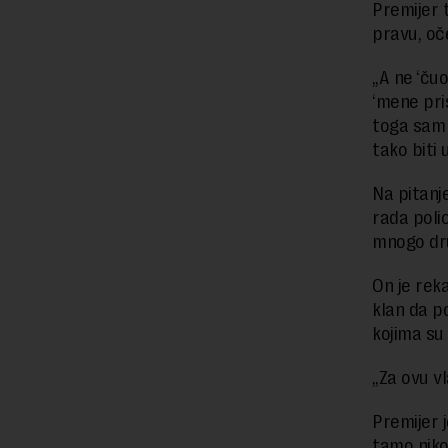
Premijer 
pravu, oče
„A ne ‘ču
‘mene pri
toga sam 
tako biti 
Na pitanje
rada polic
mnogo dru
On je rek
klan da p
kojima su
„Za ovu vl
Premijer j
tamo niko 