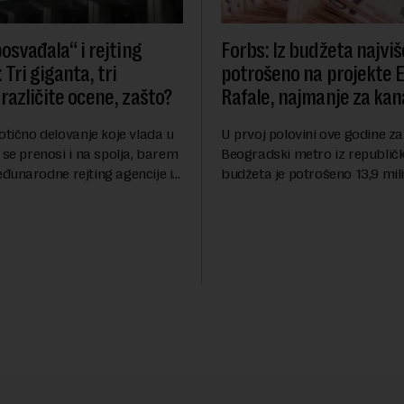
osvađala“ i rejting
Forbs: Iz budžeta najviš
 Tri giganta, tri
potrošeno na projekte 
različite ocene, zašto?
Rafale, najmanje za kana
otično delovanje koje vlada u
U prvoj polovini ove godine za
 se prenosi i na spolja, barem
Beogradski metro iz republič
đunarodne rejting agencije i
budžeta je potrošeno 13,9 mili
nstitucije u pitanju. Mi od
dinara, za novi most preko Sa
mo inflaciju, robu lošijeg
milijardi dinara, a za projeka
kanalizacionog sistema u Beog