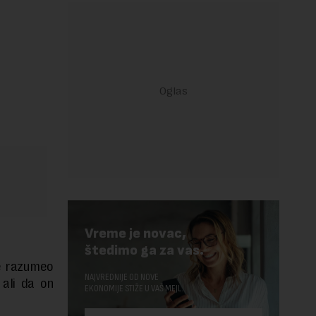
Vreme je novac,
štedimo ga za vas.
je razumeo
NAJVREDNIJE OD NOVE
 ali da on
EKONOMIJE STIŽE U VAŠ MEJL.