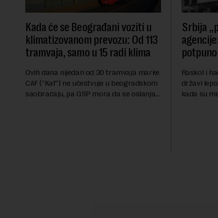
Kada će se Beograđani voziti u
Srbija „p
klimatizovanom prevozu: Od 113
agencije:
tramvaja, samo u 15 radi klima
potpuno 
Ovih dana nijedan od 30 tramvaja marke
Raskol i ha
CAF ("Kaf") ne učestvuje u beogradskom
državi lepo
saobraćaju, pa GSP mora da se oslanja
kada su me
na stara vozila bez klima uređaja, kažu
ekonomske i
za Novu ekonomiju iz Sindikata Centar –
sveta uvozi
GSP i Centr...
kvalitet...