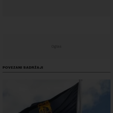
POVEZANI SADRŽAJI