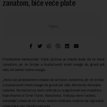
zanatom, biće veće plate
Predsednik Aleksandar Vučić pozvao je mlade ljude da se bave
zanatom, jer će Srbija u budućnosti imati snage da gradi još
više, ali nema radnu snagu.
„Hoću da podstaknem mlade da se bave zanatima, jer će Srbija
u budućnosti imati snage da gradi još više. Nemamo dovoljno
radnika. Domaćini su nam rekli da su angažovali sve majstore
koje imamo iz Crne Trave, Vlasotinca. Trebaju nam radnici,
zanatlije“, rekao je on sinoć, nakon obilaska radova na izgradnji
obilaznice oko Dimitrovgrada.