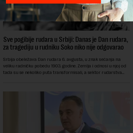
Sve pogibije rudara u Srbiji: Danas je Dan rudara,
za tragediju u rudniku Soko niko nije odgovarao
Srbija obeležava Dan rudara 6. avgusta, u znak sećanja na
veliku radničku pobedu 1903. godine. Zemlja i odnosi u njoj od
tada su se nekoliko puta transformisali, a sektor rudarstva
danas karakterišu velike r...