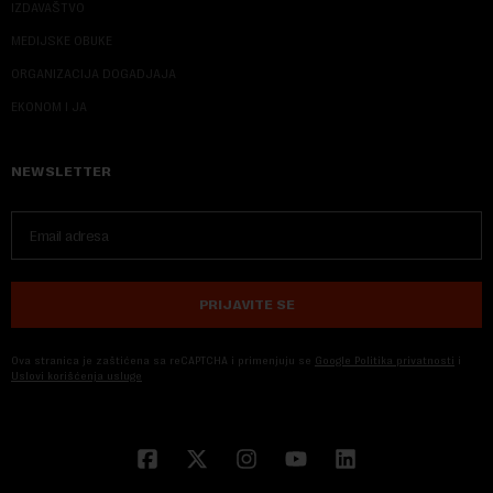
IZDAVAŠTVO
MEDIJSKE OBUKE
ORGANIZACIJA DOGADJAJA
EKONOM I JA
NEWSLETTER
PRIJAVITE SE
Ova stranica je zaštićena sa reCAPTCHA i primenjuju se
Google Politika privatnosti
i
Uslovi korišćenja usluge