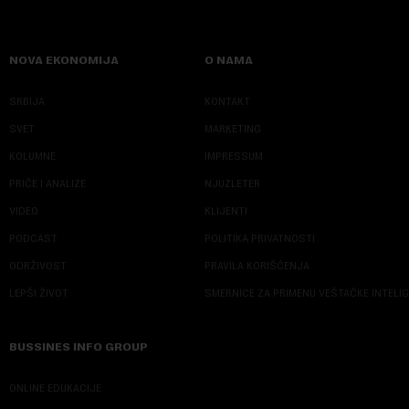
NOVA EKONOMIJA
O NAMA
SRBIJA
KONTAKT
SVET
MARKETING
KOLUMNE
IMPRESSUM
PRIČE I ANALIZE
NJUZLETER
VIDEO
KLIJENTI
PODCAST
POLITIKA PRIVATNOSTI
ODRŽIVOST
PRAVILA KORIŠĆENJA
LEPŠI ŽIVOT
SMERNICE ZA PRIMENU VEŠTAČKE INTELI
BUSSINES INFO GROUP
ONLINE EDUKACIJE