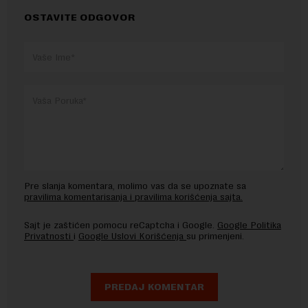
OSTAVITE ODGOVOR
Pre slanja komentara, molimo vas da se upoznate sa
pravilima komentarisanja i pravilima korišćenja sajta.
Sajt je zaštićen pomocu reCaptcha i Google.
Google Politika
Privatnosti
i
Google Uslovi Korišćenja
su primenjeni.