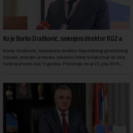
Ko je Borko Drašković, smenjeni direktor RGZ-a
Borko Drašković, dosadašnji direktor Republičkog geodetskog
zavoda, smenjen je danas, odlukom Vlade Srbije.On je na ovoj
funkciji proveo čak 11 godina. Preciznije, on je 23. jula 2015.
izabran za v.d. di...