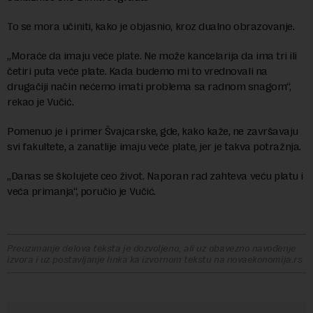
To se mora učiniti, kako je objasnio, kroz dualno obrazovanje.
„Moraće da imaju veće plate. Ne može kancelarija da ima tri ili
četiri puta veće plate. Kada budemo mi to vrednovali na
drugačiji način nećemo imati problema sa radnom snagom“,
rekao je Vučić.
Pomenuo je i primer Švajcarske, gde, kako kaže, ne završavaju
svi fakultete, a zanatlije imaju veće plate, jer je takva potražnja.
„Danas se školujete ceo život. Naporan rad zahteva veću platu i
veća primanja“, poručio je Vučić.
Preuzimanje delova teksta je dozvoljeno, ali uz obavezno navođenje
izvora i uz postavljanje linka ka izvornom tekstu na novaekonomija.rs