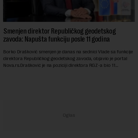
Smenjen direktor Republičkog geodetskog
zavoda: Napušta funkciju posle 11 godina
Borko Drašković smenjen je danas na sednici Vlade sa funkcije
direktora Republičkog geodetskog zavoda, objavio je portal
Nova.rs.Drašković je na poziciji direktora RGZ-a bio 11
godina.Kako piše Nova....