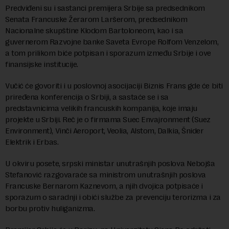
Predviđeni su i sastanci premijera Srbije sa predsednikom
Senata Francuske Žerarom Laršerom, predsednikom
Nacionalne skupštine Klodom Bartoloneom, kao i sa
guvernerom Razvojne banke Saveta Evrope Rolfom Venzelom,
a tom prilikom biće potpisan i sporazum između Srbije i ove
finansijske institucije.
Vučić će govoriti i u poslovnoj asocijaciji Biznis Frans gde će biti
priređena konferencija o Srbiji, a sastaće se i sa
predstavnicima velikih francuskih kompanija, koje imaju
projekte u Srbiji. Reč je o firmama Suec Envajronment (Suez
Environment), Vinči Aeroport, Veolia, Alstom, Dalkia, Šnider
Elektrik i Erbas.
U okviru posete, srpski ministar unutrašnjih poslova Nebojša
Stefanović razgovaraće sa ministrom unutrašnjih poslova
Francuske Bernarom Kaznevom, a njih dvojica potpisaće i
sporazum o saradnji i obići službe za prevenciju terorizma i za
borbu protiv huliganizma.