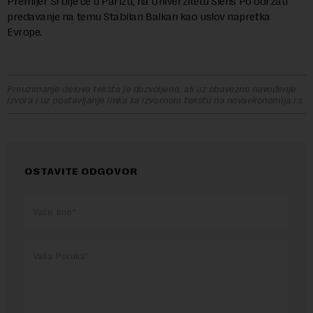
Premijer Srbije će u Parizu, na Univerzitetu Siens Po održati
predavanje na temu Stabilan Balkan kao uslov napretka
Evrope.
Preuzimanje delova teksta je dozvoljeno, ali uz obavezno navođenje
izvora i uz postavljanje linka ka izvornom tekstu na novaekonomija.rs
OSTAVITE ODGOVOR