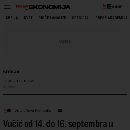
SHOP
SRBIJA
SVET
PRIČE I ANALIZE
SPECIJALI
PRESS AKADEMIJA
SRBIJA
12.09.2016.
09:59
Beta
Autor: Nova Ekonomija
Vučić od 14. do 16. septembra u