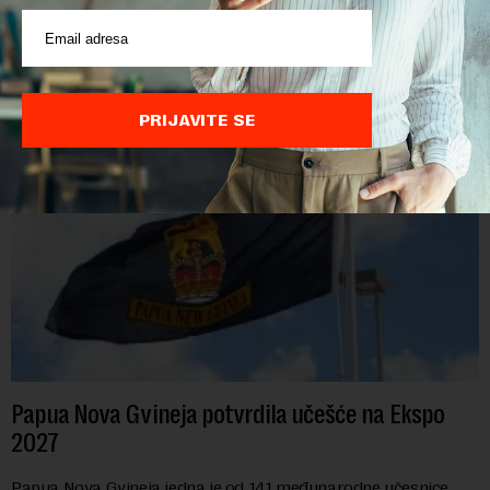
Vlada Srbije uputila je u skupštinsku proceduru set
ekonomskih i poreskih zakona kojima se omogućava dalje
usklađivanje domaćeg zakonodavstva sa pravnim tekovinama
Evropske unije i ispunjavaju obaveze predvi...
PRIJAVITE SE
Papua Nova Gvineja potvrdila učešće na Ekspo
2027
Papua Nova Gvineja jedna je od 141 međunarodne učesnice