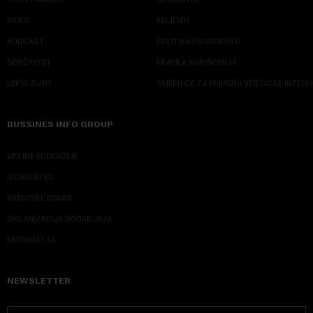
VIDEO
KLIJENTI
PODCAST
POLITIKA PRIVATNOSTI
ODRŽIVOST
PRAVILA KORIŠĆENJA
LEPŠI ŽIVOT
SMERNICE ZA PRIMENU VEŠTAČKE INTELI
BUSSINES INFO GROUP
ONLINE EDUKACIJE
IZDAVAŠTVO
MEDIJSKE OBUKE
ORGANIZACIJA DOGADJAJA
EKONOM I JA
NEWSLETTER