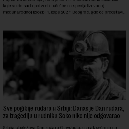
koje su do sada potvrdile učešće na specijalizovanoj
međunarodnoj izložbi "Ekspu 2027" Beograd, gde će predstaviti
i kao državu sa najvećom jezičkom ra...
Sve pogibije rudara u Srbiji: Danas je Dan rudara,
za tragediju u rudniku Soko niko nije odgovarao
Srbija obeležava Dan rudara 6. avgusta, u znak sećanja na