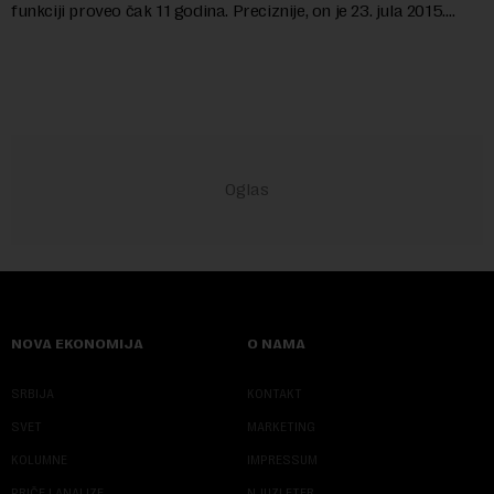
funkciji proveo čak 11 godina. Preciznije, on je 23. jula 2015.
izabran za v.d. di...
NOVA EKONOMIJA
O NAMA
SRBIJA
KONTAKT
SVET
MARKETING
KOLUMNE
IMPRESSUM
PRIČE I ANALIZE
NJUZLETER