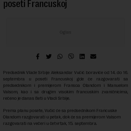
poseti Francuskoj
Predsednik Vlade Srbije Aleksandar Vučić boraviće od 14. do 16.
septembra u poseti Francuskoj gde će razgovarati sa
predsednikom i premijerom Fransoa Olandom i Manuelom
Valsom, kao i sa drugim visokim francuskim zvaničnicima,
rečeno je danas Beti u Vladi Srbije.
Prema planu posete, Vučić će sa predsednikom Francuske
Olandom razgovarati u petak, dok će sa premijerom Valsom
razgovarati na večeri u četvrtak, 15. septembra.