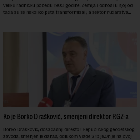
veliku radničku pobedu 1903. godine. Zemlja i odnosi u njoj od
tada su se nekoliko puta transformisali, a sektor rudarstva
danas karakterišu velike r...
Ko je Borko Drašković, smenjeni direktor RGZ-a
Borko Drašković, dosadašnji direktor Republičkog geodetskog
zavoda, smenjen je danas, odlukom Vlade Srbije.On je na ovoj