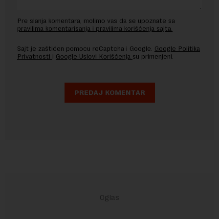
Pre slanja komentara, molimo vas da se upoznate sa
pravilima komentarisanja i pravilima korišćenja sajta.
Sajt je zaštićen pomocu reCaptcha i Google.
Google Politika
Privatnosti
i
Google Uslovi Korišćenja
su primenjeni.