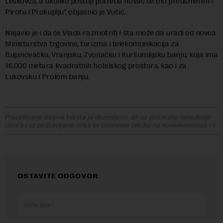
Leskovca, a ukoliko postoji potreba novac će biti preusmeren i
Pirotu i Prokuplju“, objasnio je Vučić.
Najavio je i da će Vlada razmotriti i šta može da uradi od novca
Ministarstva trgovine, turizma i telekomunikacija za
Bujanovačku, Vranjsku, Zvonačku i Kuršumlijsku banju, koja ima
16.000 metara kvadratnih hotelskog prostora, kao i za
Lukovsku i Prolom banju.
Preuzimanje delova teksta je dozvoljeno, ali uz obavezno navođenje
izvora i uz postavljanje linka ka izvornom tekstu na novaekonomija.rs
OSTAVITE ODGOVOR