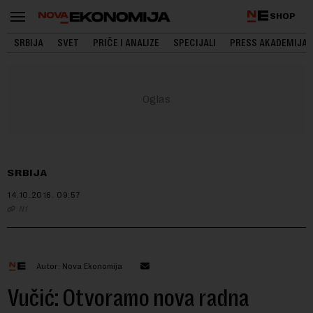
SHOP
SRBIJA
SVET
PRIČE I ANALIZE
SPECIJALI
PRESS AKADEMIJA
SRBIJA
14.10.2016.
09:57
N1
Autor: Nova Ekonomija
Vučić: Otvoramo nova radna