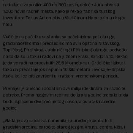
radnika, a zaposliće 400 do 500 novih, dok će Jura otvoriti
1.000 novih radnih mesta. Kako je rekao, fabrika turskog
investitora Teklas Automotiv u Vladičinom Hanu uzima drugu
halu.
Vučić je na početku sastanka sa načelnicima pet okruga,
gradonačelnicima i predsednicima svih opština Nišavskog,
Topličkog, Pirotskog, Jablaničkog i Pčinjskog okruga, podsetio
na to da su u toku i radovi na južnom kraku Koridora 10. Rekao
je da se radi na preostalih 28,5 kilometara u Grdeličkoj klisuri,
tako da preostaje još nepunih 10 kilometara Levosoje–Srpska
Kuća, koji će biti završeni u kratkom vremenskom periodu.
Premijer je obećao i dodatnih dve milijarde dinara za različite
potrebe. Prema njegovim rečima, do kraja godine trebalo bi da
budu isplaćene dve trećine tog novca, a ostatak naredne
godine.
„Vlada je ova sredstva namenila za uređenje centralnih
gradskih sredina, naročito starog jezgra Vranja, centra Niša i