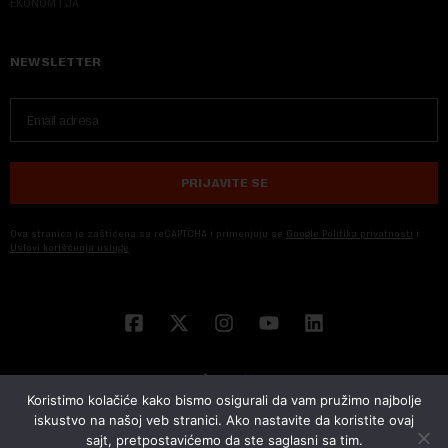
EKONOM I JA
NEWSLETTER
PRIJAVITE SE
Ova stranica je zaštićena sa reCAPTCHA i primenjuju se
Google Politika privatnosti
i
Uslovi korišćenja usluge
Koristimo kolačiće kako bismo osigurali da vam pružimo najbolje
iskustvo na našoj veb stranici. Ako nastavite da koristite ovaj
sajt, pretpostavićemo da ste saglasni sa tim.