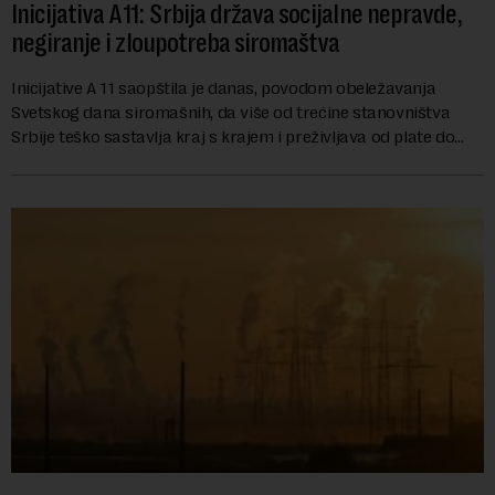
Inicijativa A11: Srbija država socijalne nepravde,
negiranje i zloupotreba siromaštva
Inicijative A 11 saopštila je danas, povodom obeležavanja
Svetskog dana siromašnih, da više od trećine stanovništva
Srbije teško sastavlja kraj s krajem i preživljava od plate do
plate.U saopštenju piše ...