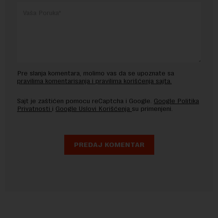
Pre slanja komentara, molimo vas da se upoznate sa
pravilima komentarisanja i pravilima korišćenja sajta.
Sajt je zaštićen pomocu reCaptcha i Google.
Google Politika
Privatnosti
i
Google Uslovi Korišćenja
su primenjeni.