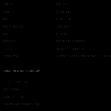
SRBIJA
KONTAKT
SVET
MARKETING
KOLUMNE
IMPRESSUM
PRIČE I ANALIZE
NJUZLETER
VIDEO
KLIJENTI
PODCAST
POLITIKA PRIVATNOSTI
ODRŽIVOST
PRAVILA KORIŠĆENJA
LEPŠI ŽIVOT
SMERNICE ZA PRIMENU VEŠTAČKE INTELI
BUSSINES INFO GROUP
ONLINE EDUKACIJE
IZDAVAŠTVO
MEDIJSKE OBUKE
ORGANIZACIJA DOGADJAJA