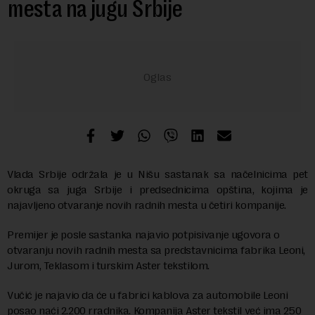
mesta na jugu Srbije
Vlada Srbije održala je u Nišu sastanak sa načelnicima pet
okruga sa juga Srbije i predsednicima opština, kojima je
najavljeno otvaranje novih radnih mesta u četiri kompanije.
Premijer je posle sastanka najavio potpisivanje ugovora o
otvaranju novih radnih mesta sa predstavnicima fabrika Leoni,
Jurom, Teklasom i turskim Aster tekstilom.
Vučić je najavio da će u fabrici kablova za automobile Leoni
posao naći 2.200 rradnika. Kompanija Aster tekstil već ima 250