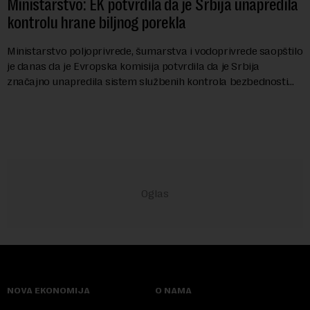
Ministarstvo: EK potvrdila da je Srbija unapredila
kontrolu hrane biljnog porekla
Ministarstvo poljoprivrede, šumarstva i vodoprivrede saopštilo
je danas da je Evropska komisija potvrdila da je Srbija
značajno unapredila sistem službenih kontrola bezbednosti
hrane biljnog porekla, te da k...
NOVA EKONOMIJA
O NAMA