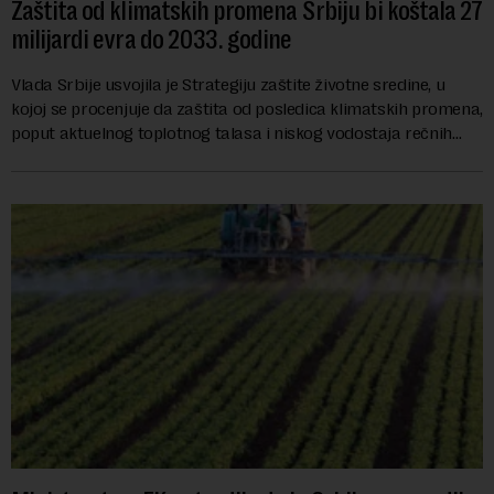
Zaštita od klimatskih promena Srbiju bi koštala 27
milijardi evra do 2033. godine
Vlada Srbije usvojila je Strategiju zaštite životne sredine, u
kojoj se procenjuje da zaštita od posledica klimatskih promena,
poput aktuelnog toplotnog talasa i niskog vodostaja rečnih
slivova, zahteva inve...