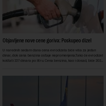
Objavljene nove cene goriva: Poskupeo dizel
U narednih sedam dana cena evrodizela biće viša za jedan
dinar, dok cena benzina ostaje nepromenjena.Tako će evrodizel
koštati 227 dinara po litru. Cena benzina, kao i dosad, biće 202
dinara po litru. ...