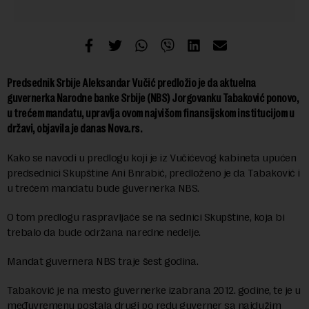
Predsednik Srbije Aleksandar Vučić predložio je da aktuelna
guvernerka Narodne banke Srbije (NBS) Jorgovanku Tabaković ponovo,
u trećem mandatu, upravlja ovom najvišom finansijskom institucijom u
državi, objavila je danas Nova.rs.
Kako se navodi u predlogu koji je iz Vučićevog kabineta upućen
predsednici Skupštine Ani Bnrabić, predloženo je da Tabaković i
u trećem mandatu bude guvernerka NBS.
O tom predlogu raspravljaće se na sednici Skupštine, koja bi
trebalo da bude održana naredne nedelje.
Mandat guvernera NBS traje šest godina.
Tabaković je na mesto guvernerke izabrana 2012. godine, te je u
međuvremenu postala drugi po redu guverner sa najdužim