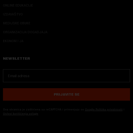
ONLINE EDUKACIJE
IZDAVAŠTVO
MEDIJSKE OBUKE
ORGANIZACIJA DOGADJAJA
EKONOM I JA
NEWSLETTER
PRIJAVITE SE
Ova stranica je zaštićena sa reCAPTCHA i primenjuju se
Google Politika privatnosti
i
Uslovi korišćenja usluge