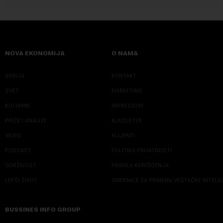
NOVA EKONOMIJA
O NAMA
SRBIJA
KONTAKT
SVET
MARKETING
KOLUMNE
IMPRESSUM
PRIČE I ANALIZE
NJUZLETER
VIDEO
KLIJENTI
PODCAST
POLITIKA PRIVATNOSTI
ODRŽIVOST
PRAVILA KORIŠĆENJA
LEPŠI ŽIVOT
SMERNICE ZA PRIMENU VEŠTAČKE INTELI
BUSSINES INFO GROUP