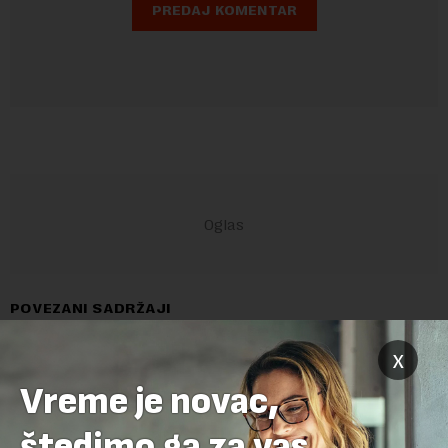
POVEZANI SADRŽAJI
x
Vreme je novac,
štedimo ga za vas.