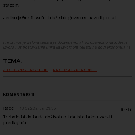
stažom.
Jedino je Đorđe Vajfert duže bio guverner, navodi portal.
Preuzimanje delova teksta je dozvoljeno, ali uz obavezno navođenje
izvora i uz postavljanje linka ka izvornom tekstu na novaekonomija.rs
TEMA:
JORGOVANKA TABAKOVIĆ
NARODNA BANKA SRBIJE
KOMENTAR(1)
Rade
18.07.2024. u 23:55
REPLY
Trebalo bi da bude doživotno i da isto tako uzvrati
predlagaču