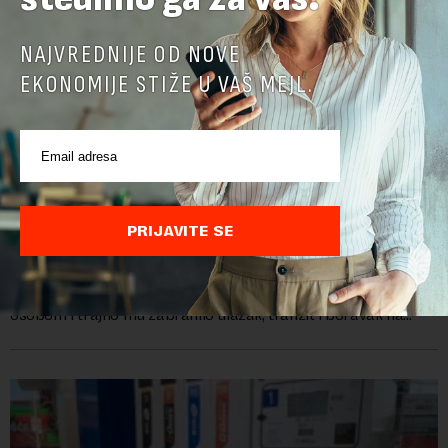
NAJVREDNIJE OD NOVE
EKONOMIJE STIŽE U VAŠ MEJL.
Direktoru Telekoma Srbija zabranjen ulaz na
Kosovo: Vladimira Lučića Priština proglasila
personom non grata
PRIJAVITE SE
Ministarstvo unutrašnjih poslova Kosova proglasilo je
direktora Telekoma Srbije Vladimira Lučića nepoželjnom
osobom i trajno mu zabranilo ulazak, tranzit i boravak na
Kosovu, navodeći kao razlog njegove javn...