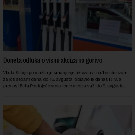
Doneta odluka o visini akciza na gorivo
Vlada Srbije produžila je smanjenje akciza na naftne derivate
za još sedam dana, do 16. avgusta, objavio je danas RTS, a
prenosi Beta.Postojeće smanjenje akciza važi do 9. avgusta
kao mera ublažavanja po...