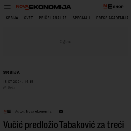
SHOP
SRBIJA
SVET
PRIČE I ANALIZE
SPECIJALI
PRESS AKADEMIJA
SRBIJA
18.07.2024.
14:15
Beta
Autor: Nova ekonomija
Vučić predložio Tabaković za treći