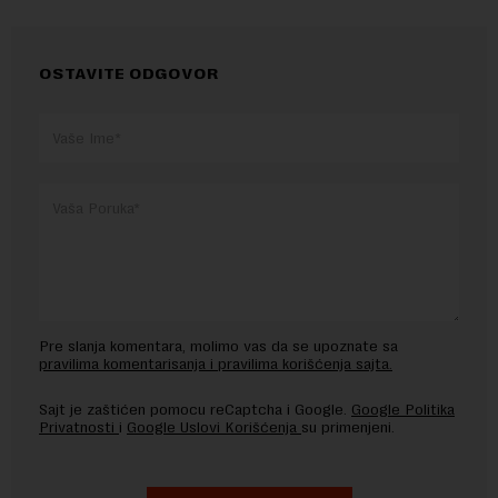
OSTAVITE ODGOVOR
Pre slanja komentara, molimo vas da se upoznate sa
pravilima komentarisanja i pravilima korišćenja sajta.
Sajt je zaštićen pomocu reCaptcha i Google.
Google Politika
Privatnosti
i
Google Uslovi Korišćenja
su primenjeni.