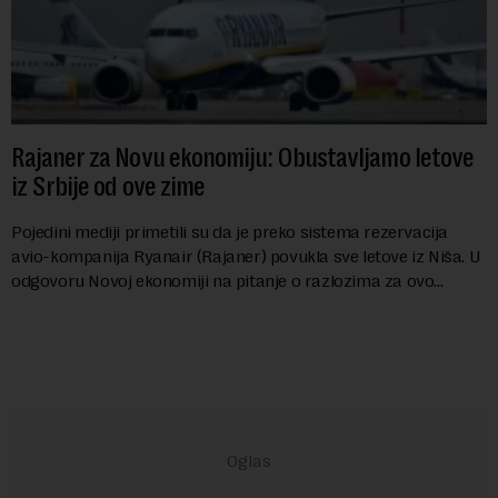
Rajaner za Novu ekonomiju: Obustavljamo letove
iz Srbije od ove zime
Pojedini mediji primetili su da je preko sistema rezervacija
avio-kompanija Ryanair (Rajaner) povukla sve letove iz Niša. U
odgovoru Novoj ekonomiji na pitanje o razlozima za ovo
povlačenje, ovaj avio-gigant...