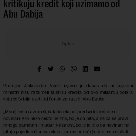
kritikuju kredit koji uzimamo od
Abu Dabija
Premijer Aleksandar Vučić izjavio je danas da ni pojedini
ministri nisu razumeli suštinu kredita od oko milijardu dolara
koju će Srbija uzeti od Fonda za razvoj Abu Dabija.
„Mnogi nisu razumeli, čak ni neki potpredsednici vlade ni
novinari. Ako neko nešto ne zna, bolje da pita, a ne da se pravi
mnogo pametan i mudar. Nažalost, bolje je bilo da novinari ne
pitaju pojedine članove vlade, jer me oni očigledno nisu slušali