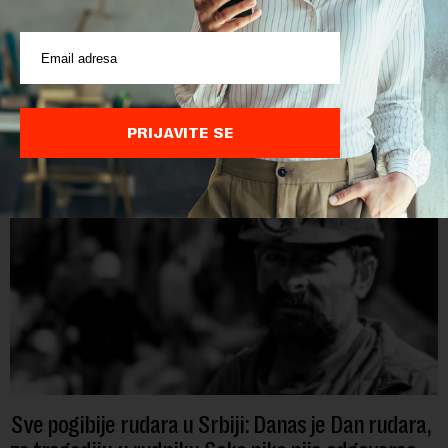
2027
Papua Nova Gvineja jedna je od 141 međunarodne učesnice
koje su do sada potvrdile učešće na specijalizovanoj
međunarodnoj izložbi "Ekspu 2027" Beograd, gde će predstaviti
i kao državu sa najvećom jezičkom ra...
PRIJAVITE SE
Sve pogibije rudara u Srbiji: Danas je Dan rudara,