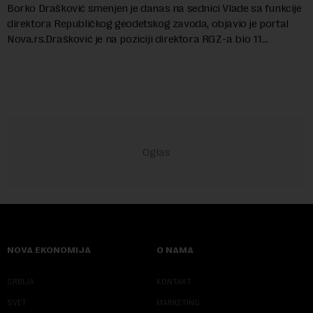
Borko Drašković smenjen je danas na sednici Vlade sa funkcije
direktora Republičkog geodetskog zavoda, objavio je portal
Nova.rs.Drašković je na poziciji direktora RGZ-a bio 11
godina.Kako piše Nova....
NOVA EKONOMIJA
O NAMA
SRBIJA
KONTAKT
SVET
MARKETING