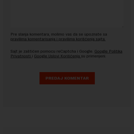
Pre slanja komentara, molimo vas da se upoznate sa
pravilima komentarisanja i pravilima korišćenja sajta.
Sajt je zaštićen pomocu reCaptcha i Google.
Google Politika
Privatnosti
i
Google Uslovi Korišćenja
su primenjeni.