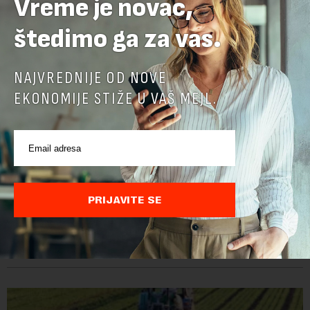
Vreme je novac,
štedimo ga za vas.
NAJVREDNIJE OD NOVE
EKONOMIJE STIŽE U VAŠ MEJL.
Zaštita od klimatskih promena Srbiju bi koštala 27
milijardi evra do 2033. godine
PRIJAVITE SE
Vlada Srbije usvojila je Strategiju zaštite životne sredine, u
kojoj se procenjuje da zaštita od posledica klimatskih promena,
poput aktuelnog toplotnog talasa i niskog vodostaja rečnih
slivova, zahteva inve...