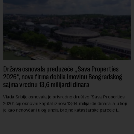
Država osnovala preduzeće „Sava Properties
2026“, nova firma dobila imovinu Beogradskog
sajma vrednu 13,6 milijardi dinara
Vlada Srbije osnovala je privredno društvo "Sava Properties
2026", čiji osnovni kapital iznosi 13,64 milijarde dinara, a u koji
je kao nenovčani ulog unela brojne katastarske parcele i
objekte u okviru kompl...