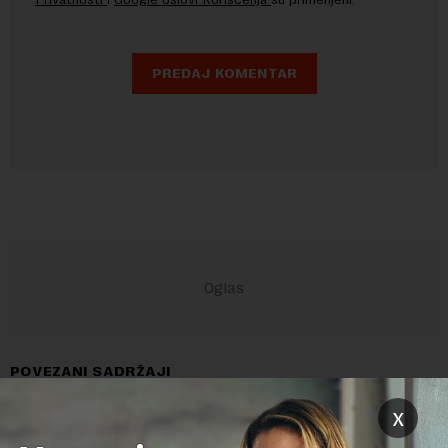
POVEZANI SADRŽAJI
x