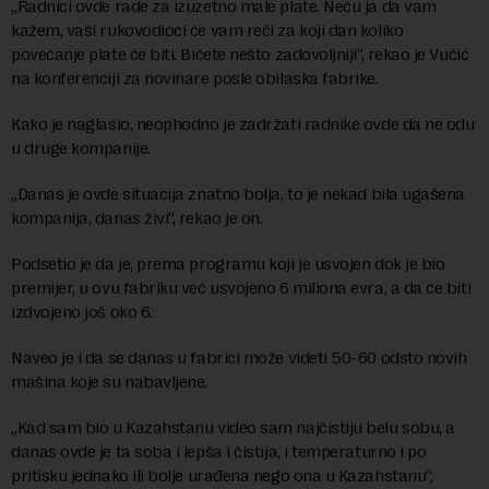
„Radnici ovde rade za izuzetno male plate. Neću ja da vam
kažem, vaši rukovodioci će vam reći za koji dan koliko
povećanje plate će biti. Bićete nešto zadovoljniji“, rekao je Vučić
na konferenciji za novinare posle obilaska fabrike.
Kako je naglasio, neophodno je zadržati radnike ovde da ne odu
u druge kompanije.
„Danas je ovde situacija znatno bolja, to je nekad bila ugašena
kompanija, danas živi“, rekao je on.
Podsetio je da je, prema programu koji je usvojen dok je bio
premijer, u ovu fabriku već usvojeno 6 miliona evra, a da će biti
izdvojeno još oko 6.
Naveo je i da se danas u fabrici može videti 50-60 odsto novih
mašina koje su nabavljene.
„Kad sam bio u Kazahstanu video sam najčistiju belu sobu, a
danas ovde je ta soba i lepša i čistija, i temperaturno i po
pritisku jednako ili bolje urađena nego ona u Kazahstanu“,