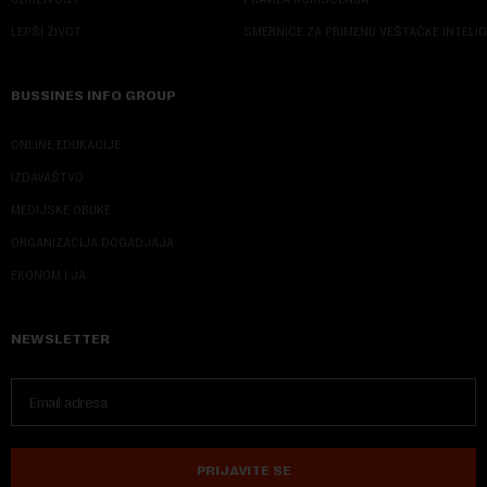
LEPŠI ŽIVOT
SMERNICE ZA PRIMENU VEŠTAČKE INTELI
BUSSINES INFO GROUP
ONLINE EDUKACIJE
IZDAVAŠTVO
MEDIJSKE OBUKE
ORGANIZACIJA DOGADJAJA
EKONOM I JA
NEWSLETTER
PRIJAVITE SE