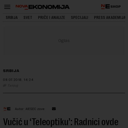
SHOP
SRBIJA
SVET
PRIČE I ANALIZE
SPECIJALI
PRESS AKADEMIJA
SRBIJA
08.07.2018.
14:24
Tanjug
Autor: AIESEC zove
Vučić u ‘Teleoptiku’: Radnici ovde