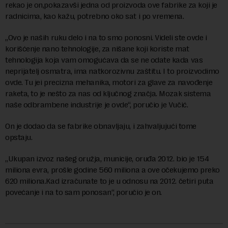
rekao je on,pokazavši jedna od proizvoda ove fabrike za koji je
radnicima, kao kažu, potrebno oko sat i po vremena.
„Ovo je naših ruku delo i na to smo ponosni. Videli ste ovde i
korišćenje nano tehnologije, za nišane koji koriste mat
tehnologija koja vam omogućava da se ne odate kada vas
neprijatelj osmatra, ima natkorozivnu zaštitu. I to proizvodimo
ovde. Tu jei precizna mehanika, motori za glave za navođenje
raketa, to je nešto za nas od ključnog značja. Mozak sistema
naše odbrambene industrije je ovde“, poručio je Vučić.
On je dodao da se fabrike obnavljaju, i zahvaljujući tome
opstaju.
„Ukupan izvoz našeg oružja, municije, oruđa 2012. bio je 154
miliona evra, prošle godine 560 miliona a ove očekujemo preko
620 miliona.Kad izračunate to je u odnosu na 2012. četiri puta
povećanje i na to sam ponosan“, poručio je on.