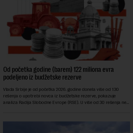
Od početka godine (barem) 122 miliona evra
podeljeno iz budžetske rezerve
Vlada Srbije je od početka 2026. godine donela više od 130
rešenja o upotrebi novca iz budžetske rezerve, pokazuje
analiza Radija Slobodne Evrope (RSE). U više od 30 rešenja ne
navodi se tačan iznos koji će ...