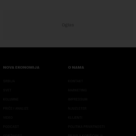
NOVA EKONOMIJA
O NAMA
SRBIJA
KONTAKT
SVET
MARKETING
KOLUMNE
IMPRESSUM
PRIČE I ANALIZE
NJUZLETER
VIDEO
KLIJENTI
PODCAST
POLITIKA PRIVATNOSTI
ODRŽIVOST
PRAVILA KORIŠĆENJA