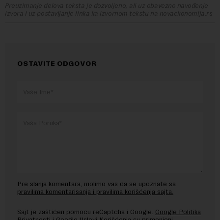
Preuzimanje delova teksta je dozvoljeno, ali uz obavezno navođenje
izvora i uz postavljanje linka ka izvornom tekstu na novaekonomija.rs
OSTAVITE ODGOVOR
Pre slanja komentara, molimo vas da se upoznate sa
pravilima komentarisanja i pravilima korišćenja sajta.
Sajt je zaštićen pomocu reCaptcha i Google.
Google Politika
Privatnosti
i
Google Uslovi Korišćenja
su primenjeni.