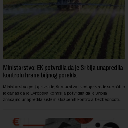
Ministarstvo: EK potvrdila da je Srbija unapredila
kontrolu hrane biljnog porekla
Ministarstvo poljoprivrede, šumarstva i vodoprivrede saopštilo
je danas da je Evropska komisija potvrdila da je Srbija
značajno unapredila sistem službenih kontrola bezbednosti
hrane biljnog porekla, te da k...