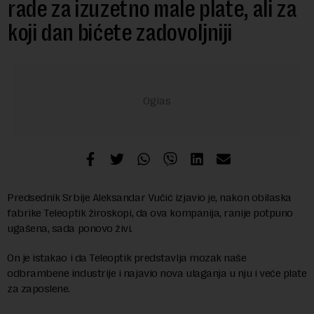
rade za izuzetno male plate, ali za
koji dan bićete zadovoljniji
Predsednik Srbije Aleksandar Vučić izjavio je, nakon obilaska
fabrike Teleoptik žiroskopi, da ova kompanija, ranije potpuno
ugašena, sada ponovo živi.
On je istakao i da Teleoptik predstavlja mozak naše
odbrambene industrije i najavio nova ulaganja u nju i veće plate
za zaposlene.