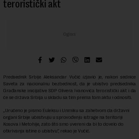
teroristički akt
Predsednik Srbije Aleksandar Vučić izjavio je, nakon sednice
Saveta za nacionalnu bezbednost, da je ubistvo predsednika
Građanske inicijative SDP Olivera Ivanovića teroristički akt i da
će se država Srbija u skladu sa tim prema tom aktu i odnositi.
„Uručeno je pismo Euleksu i Unmiku sa zahetvom da državni
organi Srbije učestvuju u sprovođenju istrage na teritoriji
Kosova i Metohije, zato što smo uvereni da bi to dovelo do
otkrivanja istine o ubistvu“, rekao je Vučić.