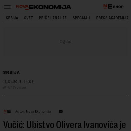
SHOP
SRBIJA
SVET
PRIČE I ANALIZE
SPECIJALI
PRESS AKADEMIJA
SRBIJA
16.01.2018.
14:05
N1 Beograd
Autor: Nova Ekonomija
Vučić: Ubistvo Olivera Ivanovića je