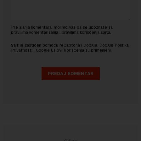
Pre slanja komentara, molimo vas da se upoznate sa
pravilima komentarisanja i pravilima korišćenja sajta.
Sajt je zaštićen pomocu reCaptcha i Google.
Google Politika
Privatnosti
i
Google Uslovi Korišćenja
su primenjeni.