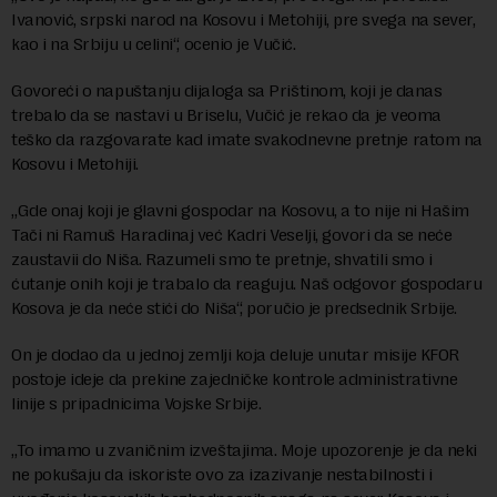
Ivanović, srpski narod na Kosovu i Metohiji, pre svega na sever,
kao i na Srbiju u celini“, ocenio je Vučić.
Govoreći o napuštanju dijaloga sa Prištinom, koji je danas
trebalo da se nastavi u Briselu, Vučić je rekao da je veoma
teško da razgovarate kad imate svakodnevne pretnje ratom na
Kosovu i Metohiji.
„Gde onaj koji je glavni gospodar na Kosovu, a to nije ni Hašim
Tači ni Ramuš Haradinaj već Kadri Veselji, govori da se neće
zaustavii do Niša. Razumeli smo te pretnje, shvatili smo i
ćutanje onih koji je trabalo da reaguju. Naš odgovor gospodaru
Kosova je da neće stići do Niša“, poručio je predsednik Srbije.
On je dodao da u jednoj zemlji koja deluje unutar misije KFOR
postoje ideje da prekine zajedničke kontrole administrativne
linije s pripadnicima Vojske Srbije.
„To imamo u zvaničnim izveštajima. Moje upozorenje je da neki
ne pokušaju da iskoriste ovo za izazivanje nestabilnosti i