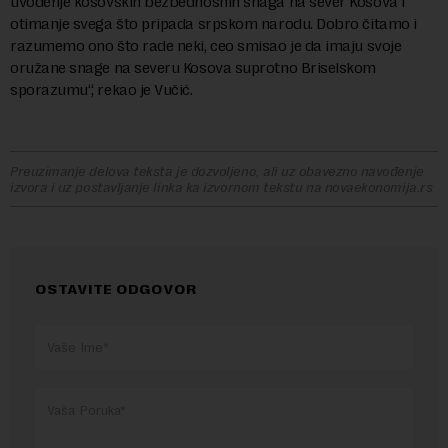
uvođenje kosovskih bezbednosnih snaga na sever Kosova i
otimanje svega što pripada srpskom narodu. Dobro čitamo i
razumemo ono što rade neki, ceo smisao je da imaju svoje
oružane snage na severu Kosova suprotno Briselskom
sporazumu“, rekao je Vučić.
Preuzimanje delova teksta je dozvoljeno, ali uz obavezno navođenje
izvora i uz postavljanje linka ka izvornom tekstu na novaekonomija.rs
OSTAVITE ODGOVOR