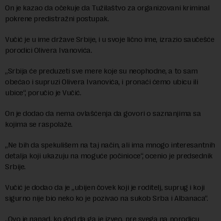
On je kazao da očekuje da Tužilaštvo za organizovani kriminal
pokrene predistražni postupak.
Vučić je u ime države Srbije, i u svoje lično ime, izrazio saučešće
porodici Olivera Ivanovića.
„Srbija će preduzeti sve mere koje su neophodne, a to sam
obećao i supruzi Olivera Ivanovića, i pronaći ćemo ubicu ili
ubice“, poručio je Vučić.
On je dodao da nema ovlašćenja da govori o saznanjima sa
kojima se raspolaže.
„Ne bih da spekulišem na taj način, ali ima mnogo interesantnih
detalja koji ukazuju na moguće počinioce“, ocenio je predsednik
Srbije.
Vučić je dodao da je „ubijen čovek koji je roditelj, suprug i koji
sigurno nije bio neko ko je pozivao na sukob Srba i Albanaca“.
„Ovo je napad, ko god da ga je izveo, pre svega na porodicu