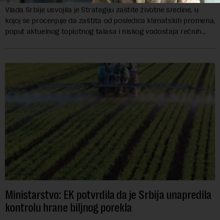
Vlada Srbije usvojila je Strategiju zaštite životne sredine, u
kojoj se procenjuje da zaštita od posledica klimatskih promena,
poput aktuelnog toplotnog talasa i niskog vodostaja rečnih
slivova, zahteva inve...
Ministarstvo: EK potvrdila da je Srbija unapredila
kontrolu hrane biljnog porekla