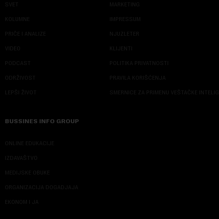
SVET
MARKETING
KOLUMNE
IMPRESSUM
PRIČE I ANALIZE
NJUZLETER
VIDEO
KLIJENTI
PODCAST
POLITIKA PRIVATNOSTI
ODRŽIVOST
PRAVILA KORIŠĆENJA
LEPŠI ŽIVOT
SMERNICE ZA PRIMENU VEŠTAČKE INTELI
BUSSINES INFO GROUP
ONLINE EDUKACIJE
IZDAVAŠTVO
MEDIJSKE OBUKE
ORGANIZACIJA DOGADJAJA
EKONOM I JA