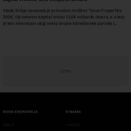
Vlada Srbije osnovala je privredno društvo "Sava Properties
2026", čiji osnovni kapital iznosi 13,64 milijarde dinara, a u koji
je kao nenovčani ulog unela brojne katastarske parcele i
objekte u okviru kompl...
NOVA EKONOMIJA
O NAMA
SRBIJA
KONTAKT