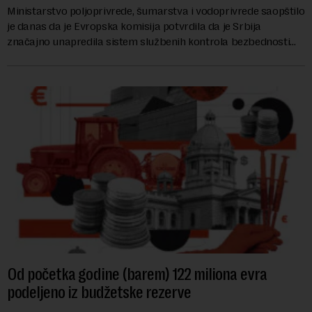
Ministarstvo poljoprivrede, šumarstva i vodoprivrede saopštilo
je danas da je Evropska komisija potvrdila da je Srbija
značajno unapredila sistem službenih kontrola bezbednosti
hrane biljnog porekla, te da k...
Od početka godine (barem) 122 miliona evra
podeljeno iz budžetske rezerve