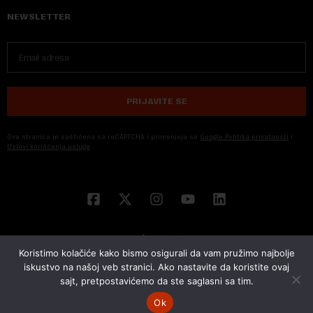
NEWSLETTER
PRIJAVITE SE
Ova stranica je zaštićena sa reCAPTCHA i primenjuju se
Google Politika privatnosti
i
Uslovi korišćenja usluge
Koristimo kolačiće kako bismo osigurali da vam pružimo najbolje
iskustvo na našoj veb stranici. Ako nastavite da koristite ovaj
sajt, pretpostavićemo da ste saglasni sa tim.
© 2026 NOVA EKONOMIJA | SVA PRAVA ZADŽANA | DEVELOPED BY
CUBES
Ok