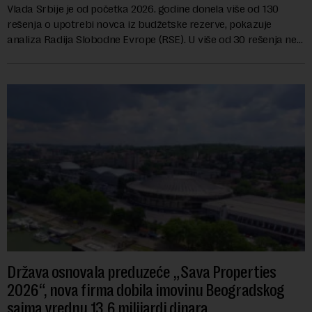
Vlada Srbije je od početka 2026. godine donela više od 130
rešenja o upotrebi novca iz budžetske rezerve, pokazuje
analiza Radija Slobodne Evrope (RSE). U više od 30 rešenja ne
navodi se tačan iznos koji će ...
Država osnovala preduzeće „Sava Properties
2026“, nova firma dobila imovinu Beogradskog
sajma vrednu 13,6 milijardi dinara