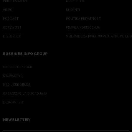
PRIČE I ANALIZE
NJUZLETER
VIDEO
KLIJENTI
PODCAST
POLITIKA PRIVATNOSTI
ODRŽIVOST
PRAVILA KORIŠĆENJA
LEPŠI ŽIVOT
SMERNICE ZA PRIMENU VEŠTAČKE INTELI
BUSSINES INFO GROUP
ONLINE EDUKACIJE
IZDAVAŠTVO
MEDIJSKE OBUKE
ORGANIZACIJA DOGADJAJA
EKONOM I JA
NEWSLETTER