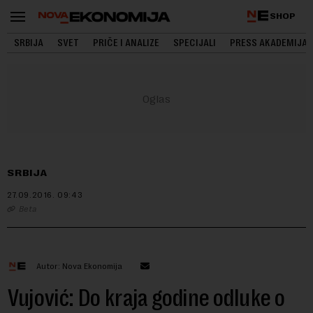
SHOP
SRBIJA
SVET
PRIČE I ANALIZE
SPECIJALI
PRESS AKADEMIJA
SRBIJA
27.09.2016.
09:43
Beta
Autor: Nova Ekonomija
Vujović: Do kraja godine odluke o