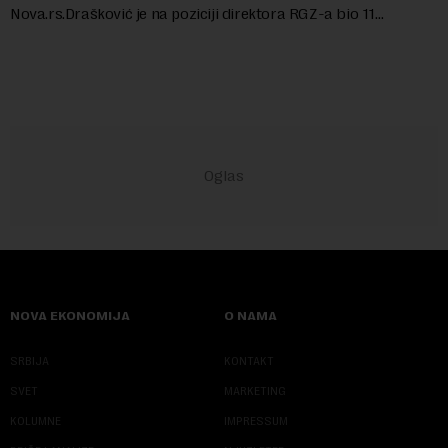
Nova.rs.Drašković je na poziciji direktora RGZ-a bio 11
godina.Kako piše Nova....
NOVA EKONOMIJA
O NAMA
SRBIJA
KONTAKT
SVET
MARKETING
KOLUMNE
IMPRESSUM