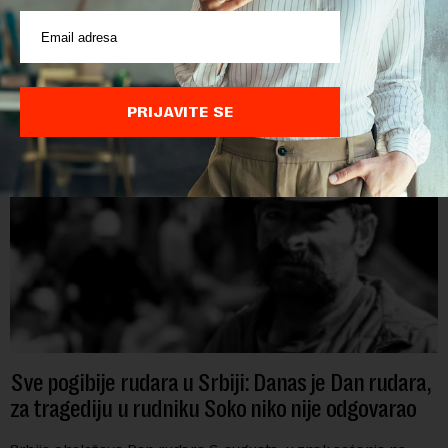
Papua Nova Gvineja jedna je od 141 međunarodne učesnice
koje su do sada potvrdile učešće na specijalizovanoj
međunarodnoj izložbi "Ekspu 2027" Beograd, gde će predstaviti
i kao državu sa najvećom jezičkom ra...
PRIJAVITE SE
Sve pogibije rudara u Srbiji: Danas je Dan rudara,
za tragediju u rudniku Soko niko nije odgovarao