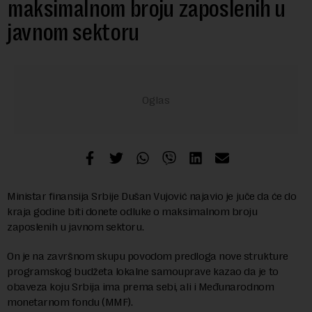
maksimalnom broju zaposlenih u
javnom sektoru
Ministar finansija Srbije Dušan Vujović najavio je juče da će do
kraja godine biti donete odluke o maksimalnom broju
zaposlenih u javnom sektoru.
On je na završnom skupu povodom predloga nove strukture
programskog budžeta lokalne samouprave kazao da je to
obaveza koju Srbija ima prema sebi, ali i Međunarodnom
monetarnom fondu (MMF).