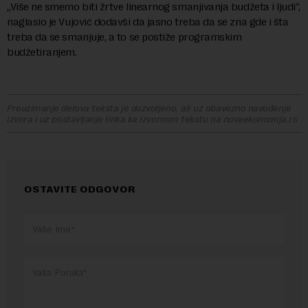
„Više ne smemo biti žrtve linearnog smanjivanja budžeta i ljudi“,
naglasio je Vujović dodavši da jasno treba da se zna gde i šta
treba da se smanjuje, a to se postiže programskim
budžetiranjem.
Preuzimanje delova teksta je dozvoljeno, ali uz obavezno navođenje
izvora i uz postavljanje linka ka izvornom tekstu na novaekonomija.rs
OSTAVITE ODGOVOR