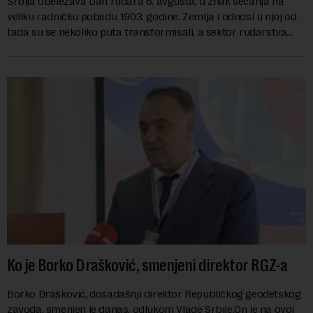
Srbija obeležava Dan rudara 6. avgusta, u znak sećanja na
veliku radničku pobedu 1903. godine. Zemlja i odnosi u njoj od
tada su se nekoliko puta transformisali, a sektor rudarstva
danas karakterišu velike r...
Ko je Borko Drašković, smenjeni direktor RGZ-a
Borko Drašković, dosadašnji direktor Republičkog geodetskog
zavoda, smenjen je danas, odlukom Vlade Srbije.On je na ovoj