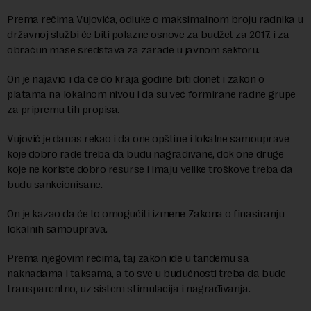
Prema rečima Vujovića, odluke o maksimalnom broju radnika u
državnoj službi će biti polazne osnove za budžet za 2017. i za
obračun mase sredstava za zarade u javnom sektoru.
On je najavio i da će do kraja godine biti donet i zakon o
platama na lokalnom nivou i da su već formirane radne grupe
za pripremu tih propisa.
Vujović je danas rekao i da one opštine i lokalne samouprave
koje dobro rade treba da budu nagrađivane, dok one druge
koje ne koriste dobro resurse i imaju velike troškove treba da
budu sankcionisane.
On je kazao da će to omogućiti izmene Zakona o finasiranju
lokalnih samouprava.
Prema njegovim rečima, taj zakon ide u tandemu sa
naknadama i taksama, a to sve u budućnosti treba da bude
transparentno, uz sistem stimulacija i nagrađivanja.