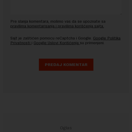
Pre slanja komentara, molimo vas da se upoznate sa
pravilima komentarisanja i pravilima korišćenja sajta.
Sajt je zaštićen pomocu reCaptcha i Google.
Google Politika
Privatnosti
i
Google Uslovi Korišćenja
su primenjeni.