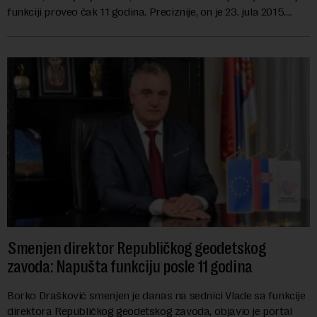
funkciji proveo čak 11 godina. Preciznije, on je 23. jula 2015.
izabran za v.d. di...
Smenjen direktor Republičkog geodetskog
zavoda: Napušta funkciju posle 11 godina
Borko Drašković smenjen je danas na sednici Vlade sa funkcije
direktora Republičkog geodetskog zavoda, objavio je portal