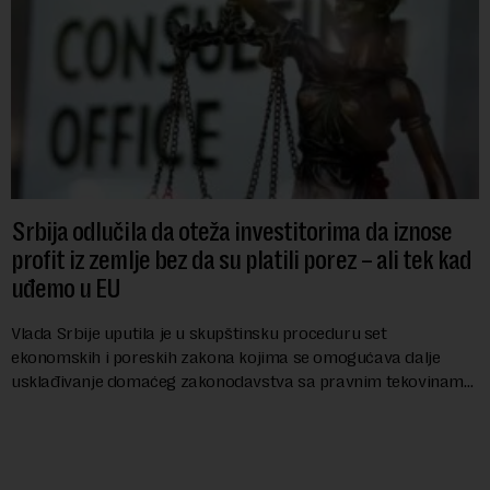
Srbija odlučila da oteža investitorima da iznose
profit iz zemlje bez da su platili porez – ali tek kad
uđemo u EU
Vlada Srbije uputila je u skupštinsku proceduru set
ekonomskih i poreskih zakona kojima se omogućava dalje
usklađivanje domaćeg zakonodavstva sa pravnim tekovinama
Evropske unije i ispunjavaju obaveze predvi...