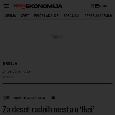
SHOP
SRBIJA
SVET
PRIČE I ANALIZE
SPECIJALI
PRESS AKADEMIJA
SRBIJA
24.05.2016.
12:28
Beta
Autor: Nova Ekonomija
Za deset radnih mesta u ‘Ikei’