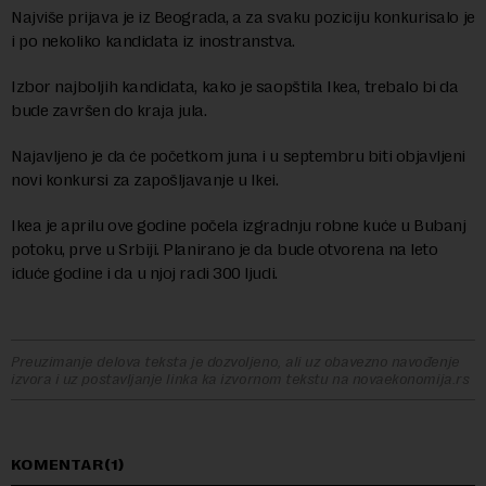
Najviše prijava je iz Beograda, a za svaku poziciju konkurisalo je
i po nekoliko kandidata iz inostranstva.
Izbor najboljih kandidata, kako je saopštila Ikea, trebalo bi da
bude završen do kraja jula.
Najavljeno je da će početkom juna i u septembru biti objavljeni
novi konkursi za zapošljavanje u Ikei.
Ikea je aprilu ove godine počela izgradnju robne kuće u Bubanj
potoku, prve u Srbiji. Planirano je da bude otvorena na leto
iduće godine i da u njoj radi 300 ljudi.
Preuzimanje delova teksta je dozvoljeno, ali uz obavezno navođenje
izvora i uz postavljanje linka ka izvornom tekstu na novaekonomija.rs
KOMENTAR(1)