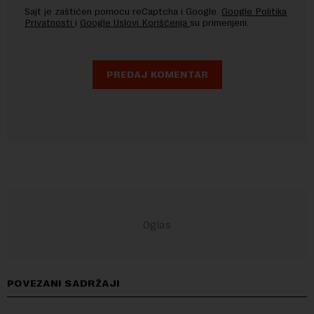
Sajt je zaštićen pomocu reCaptcha i Google.
Google Politika
Privatnosti
i
Google Uslovi Korišćenja
su primenjeni.
POVEZANI SADRŽAJI