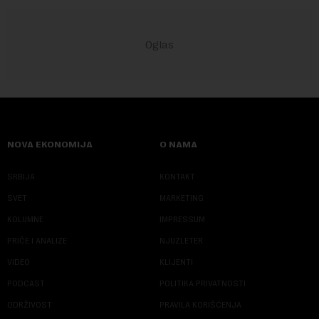
NOVA EKONOMIJA
O NAMA
SRBIJA
KONTAKT
SVET
MARKETING
KOLUMNE
IMPRESSUM
PRIČE I ANALIZE
NJUZLETER
VIDEO
KLIJENTI
PODCAST
POLITIKA PRIVATNOSTI
ODRŽIVOST
PRAVILA KORIŠĆENJA