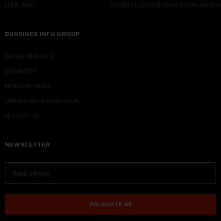
LEPŠI ŽIVOT
SMERNICE ZA PRIMENU VEŠTAČKE INTELI
BUSSINES INFO GROUP
ONLINE EDUKACIJE
IZDAVAŠTVO
MEDIJSKE OBUKE
ORGANIZACIJA DOGADJAJA
EKONOM I JA
NEWSLETTER
PRIJAVITE SE