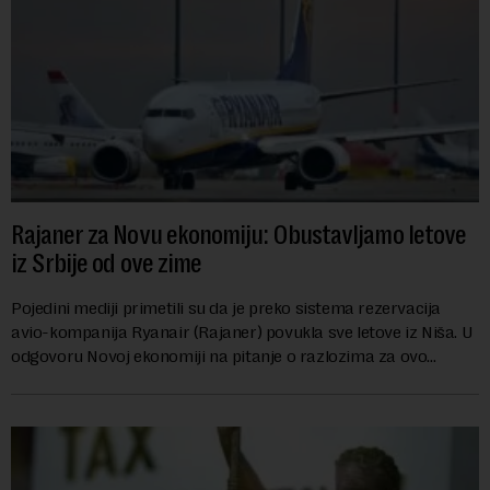
Rajaner za Novu ekonomiju: Obustavljamo letove
iz Srbije od ove zime
Pojedini mediji primetili su da je preko sistema rezervacija
avio-kompanija Ryanair (Rajaner) povukla sve letove iz Niša. U
odgovoru Novoj ekonomiji na pitanje o razlozima za ovo
povlačenje, ovaj avio-gigant...