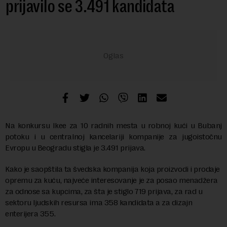
prijavilo se 3.491 kandidata
Na konkursu Ikee za 10 radnih mesta u robnoj kući u Bubanj
potoku i u centralnoj kancelariji kompanije za jugoistočnu
Evropu u Beogradu stigla je 3.491 prijava.
Kako je saopštila ta švedska kompanija koja proizvodi i prodaje
opremu za kuću, najveće interesovanje je za posao menadžera
za odnose sa kupcima, za šta je stiglo 719 prijava, za rad u
sektoru ljudskih resursa ima 358 kandidata a za dizajn
enterijera 355.