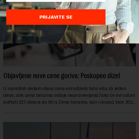
PRIJAVITE SE
Objavljene nove cene goriva: Poskupeo dizel
U narednih sedam dana cena evrodizela biće viša za jedan
dinar, dok cena benzina ostaje nepromenjena.Tako će evrodizel
koštati 227 dinara po litru. Cena benzina, kao i dosad, biće 202
dinara po litru. ...