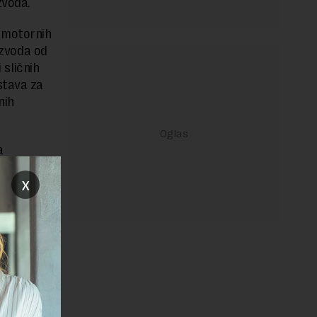
zvoda.
: motornih
izvoda od
 sličnih
stava za
nih
a
 mesa,
x
 i