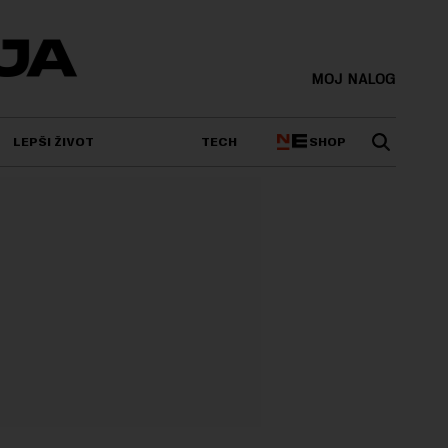
MOJ NALOG
SHOP
LEPŠI ŽIVOT
TECH