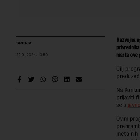
Razvojna ag
SRBIJA
privrednika
marta ove g
22.01.2024.
10:50
Cilj prog
preduzeća
Na Konku
prijaviti 
se u
javn
Ovim pro
prehrambe
metalnih 