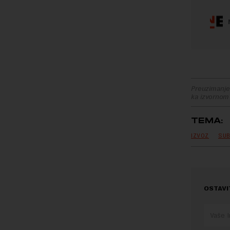
Preuzimanje 
ka izvornom
TEMA:
IZVOZ
SUB
OSTAVI