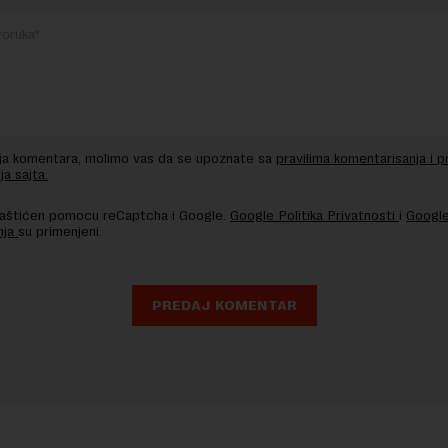
nja komentara, molimo vas da se upoznate sa
pravilima komentarisanja i p
ja sajta.
 zaštićen pomocu reCaptcha i Google.
Google Politika Privatnosti
i
Google
nja
su primenjeni.