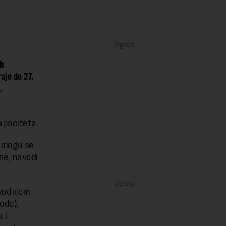
h
raje do 27.
.
apaciteta.
 mogu se
ne, navodi
vodnjom
ode),
 i