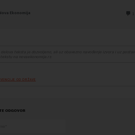
delova teksta je dozvoljeno, ali uz obavezno navođenje izvora i uz postavl
 tekstu na novaekonomija.rs
VENCIJE OD DRŽAVE
TE ODGOVOR