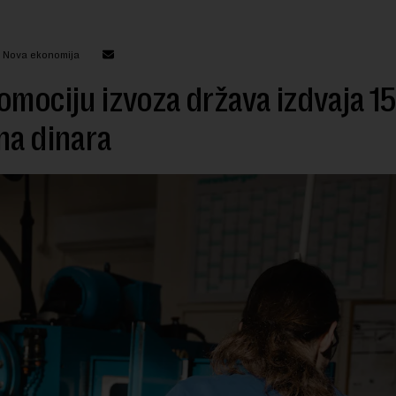
: Nova ekonomija
omociju izvoza država izdvaja 1
na dinara