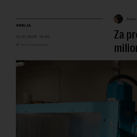
Autor
SRBIJA
Za pr
22.01.2024.
10:50
milio
Nova ekonomija