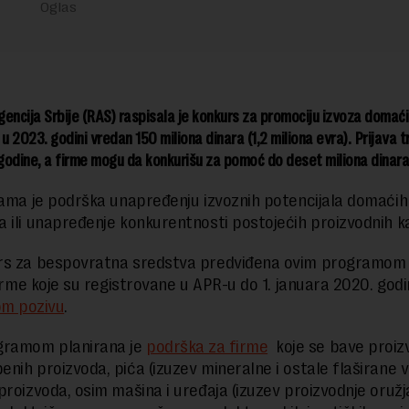
encija Srbije (RAS) raspisala je konkurs za promociju izvoza domaći
 u 2023. godini vredan 150 miliona dinara (1,2 miliona evra). Prijava t
odine, a firme mogu da konkurišu za pomoć do deset miliona dinara
rama je podrška unapređenju izvoznih potencijala domaćih
 ili unapređenje konkurentnosti postojećih proizvodnih k
rs za bespovratna sredstva predviđena ovim programom
firme koje su registrovane u APR-u do 1. januara 2020. godi
om pozivu
.
gramom planirana je
podrška za firme
koje se bave proiz
nih proizvoda, pića (izuzev mineralne i ostale flaširane v
proizvoda, osim mašina i uređaja (izuzev proizvodnje oružja