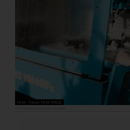
Foto: Paola Felix Meza
Proizvodnja kompanije Konelek