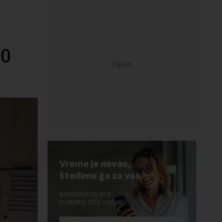
50
Vreme je novac,
štedimo ga za vas.
NAJVREDNIJE OD NOVE
EKONOMIJE STIŽE U VAŠ MEJL.