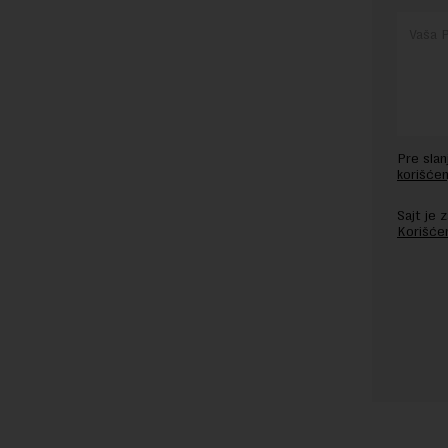
Pre sla
korišćen
Sajt je
Korišće