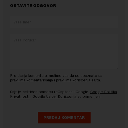
OSTAVITE ODGOVOR
Pre slanja komentara, molimo vas da se upoznate sa
pravilima komentarisanja i pravilima korišćenja sajta.
Sajt je zaštićen pomocu reCaptcha i Google.
Google Politika
Privatnosti
i
Google Uslovi Korišćenja
su primenjeni.