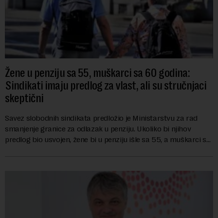
Žene u penziju sa 55, muškarci sa 60 godina:
Sindikati imaju predlog za vlast, ali su stručnjaci
skeptični
Savez slobodnih sindikata predložio je Ministarstvu za rad
smanjenje granice za odlazak u penziju. Ukoliko bi njihov
predlog bio usvojen, žene bi u penziju išle sa 55, a muškarci sa
60 godina. Iako bi se ver...