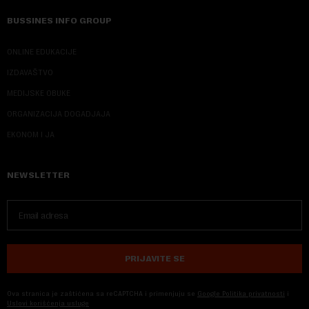
BUSSINES INFO GROUP
ONLINE EDUKACIJE
IZDAVAŠTVO
MEDIJSKE OBUKE
ORGANIZACIJA DOGADJAJA
EKONOM I JA
NEWSLETTER
PRIJAVITE SE
Ova stranica je zaštićena sa reCAPTCHA i primenjuju se
Google Politika privatnosti
i
Uslovi korišćenja usluge