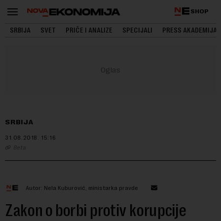
SHOP
SRBIJA
SVET
PRIČE I ANALIZE
SPECIJALI
PRESS AKADEMIJA
SRBIJA
31.08.2018.
15:16
Beta
Autor: Nela Kuburović, ministarka pravde
Zakon o borbi protiv korupcije