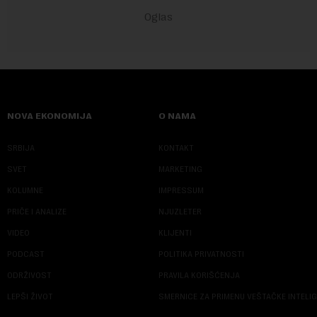
NOVA EKONOMIJA
O NAMA
SRBIJA
KONTAKT
SVET
MARKETING
KOLUMNE
IMPRESSUM
PRIČE I ANALIZE
NJUZLETER
VIDEO
KLIJENTI
PODCAST
POLITIKA PRIVATNOSTI
ODRŽIVOST
PRAVILA KORIŠĆENJA
LEPŠI ŽIVOT
SMERNICE ZA PRIMENU VEŠTAČKE INTELI