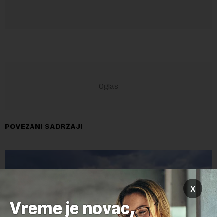
POVEZANI SADRŽAJI
x
Vreme je novac,