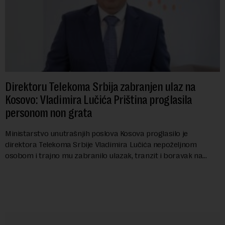
Direktoru Telekoma Srbija zabranjen ulaz na
Kosovo: Vladimira Lučića Priština proglasila
personom non grata
Ministarstvo unutrašnjih poslova Kosova proglasilo je
direktora Telekoma Srbije Vladimira Lučića nepoželjnom
osobom i trajno mu zabranilo ulazak, tranzit i boravak na
Kosovu, navodeći kao razlog njegove javn...