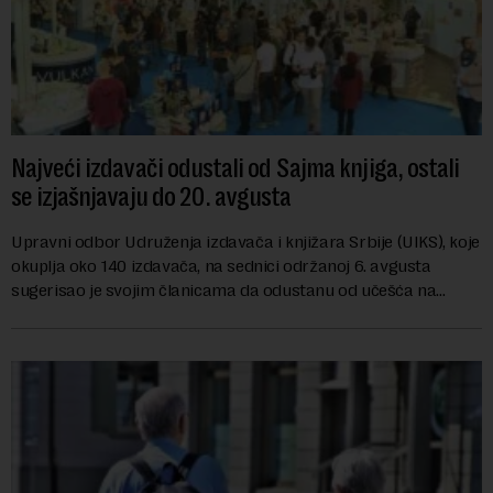
Najveći izdavači odustali od Sajma knjiga, ostali
se izjašnjavaju do 20. avgusta
Upravni odbor Udruženja izdavača i knjižara Srbije (UIKS), koje
okuplja oko 140 izdavača, na sednici održanoj 6. avgusta
sugerisao je svojim članicama da odustanu od učešća na
predstojećem Sajmu knjiga. Vrem...