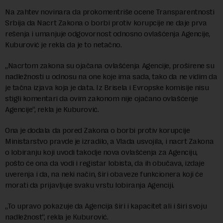
Na zahtev novinara da prokomentriše ocene Transparentnosti
Srbija da Nacrt Zakona o borbi protiv korupcije ne daje prva
rešenja i umanjuje odgovornost odnosno ovlašćenja Agencije,
Kuburović je rekla da je to netačno.
„Nacrtom zakona su ojačana ovlašćenja Agencije, proširene su
nadležnosti u odnosu na one koje ima sada, tako da ne vidim da
je tačna izjava koja je data. Iz Brisela i Evropske komisije nisu
stigli komentari da ovim zakonom nije ojačano ovlašćenje
Agencije“, rekla je Kuburović.
Ona je dodala da pored Zakona o borbi protiv korupcije
Ministarstvo pravde je izradilo, a Vlada usvojila, i nacrt Zakona
o lobiranju koji uvodi takodje nova ovlašćenja za Agenciju,
pošto će ona da vodi i registar lobista, da ih obučava, izdaje
uverenja i da, na neki način, širi obaveze funkcionera koji će
morati da prijavljuje svaku vrstu lobiranja Agenciji.
„To upravo pokazuje da Agencija širi i kapacitet ali i širi svoju
nadležnost“, rekla je Kuburović.