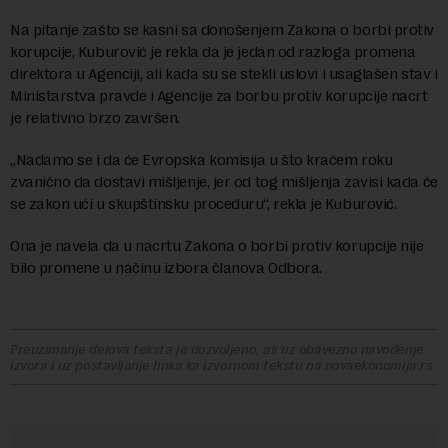
Na pitanje zašto se kasni sa donošenjem Zakona o borbi protiv
korupcije, Kuburović je rekla da je jedan od razloga promena
direktora u Agenciji, ali kada su se stekli uslovi i usaglašen stav i
Ministarstva pravde i Agencije za borbu protiv korupcije nacrt
je relativno brzo završen.
„Nadamo se i da će Evropska komisija u što kraćem roku
zvanično da dostavi mišljenje, jer od tog mišljenja zavisi kada će
se zakon ući u skupštinsku proceduru“, rekla je Kuburović.
Ona je navela da u nacrtu Zakona o borbi protiv korupcije nije
bilo promene u načinu izbora članova Odbora.
Preuzimanje delova teksta je dozvoljeno, ali uz obavezno navođenje
izvora i uz postavljanje linka ka izvornom tekstu na novaekonomija.rs