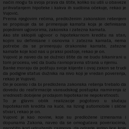
način mogu ta svoja prava da štite, koliko su ušli u obaveze
prihvatanjem hipoteke i kakva ih sudbina očekuje, rekao je
Vujović.
Prema njegovim rečima, predloženim zakonskim rešenjem
se propisuje da se primenjuje kamata koja je definisana
pojedinim ugovorima, zakonska i zatezna kamata.
Ako ste sklopili ugovor o hipotekarnom kreditu na stan,
kojim su definisane i osnovna i zatezna kamata, nema
potrebe da se primenjuju drakonske kamate, zatezne
kamate koje kod nas u praksi postoje, rekao je on.
Vujović je naveo da se dužnici štite da ne budu šikanirani u
tom procesu, već da budu ravnopravna strana u njemu.
Banke moraju da poštuju svoje klijente i ovaj zakon se trudi
da podigne status dužnika na nivo koji je vredan poverenja,
rekao je Vujović.
On je ocenio i da bi predložena zakonska rešenja trebalo da
dovedu do reafirmacije vansudskog postupka namirenja iz
vrednosti dobijene prodajom hipotekarne nepokretnosti.
To je glavni oblik realizacije pogotovo u slučaju
hipotekarnih kredita na kuće, na lizing automobile i slične
stvari, rekao je on.
Vujović je kao novine, koje su predložene izmenama i
dopunama Zakona, naveo da se omogućava poveriocima,
naročito kod udruženih zajmova, da odrede jedno lice koje