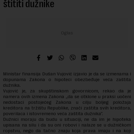
štititi dužnike
Ministar finansija Dušan Vujović izjavio je da se izmenama i
dopunama Zakona o hipoteci obezbeđuje veća zaštita
dužnika.
Vujović je, za skupštinskom govornicom, rekao da je
namera ovih izmena Zakona „da se otklone u praksi uočeni
nedostaci postojećeg Zakona u cilju boljeg položaja
kreditora na tržištu Republike, znači zaštita svih kreditora,
poverilaca i istovremeno veća zaštita dužnika“.
Dužnici moraju da budu u situaciji, ne da im je hipoteka
upisana na silu i da su oni robovi i nalaze se u dužničkom
ropstvu, nego da tačno znaju koja prava imaju i na koji