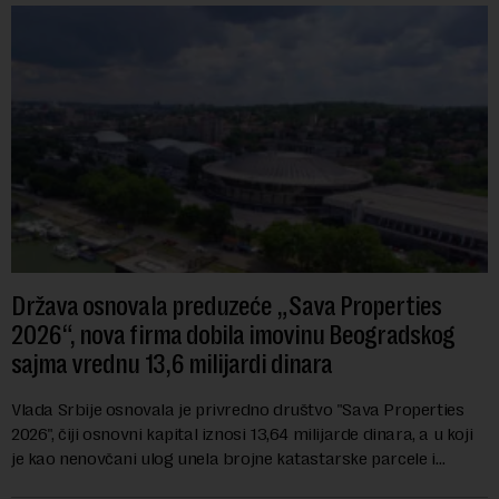
Država osnovala preduzeće „Sava Properties
2026“, nova firma dobila imovinu Beogradskog
sajma vrednu 13,6 milijardi dinara
Vlada Srbije osnovala je privredno društvo "Sava Properties
2026", čiji osnovni kapital iznosi 13,64 milijarde dinara, a u koji
je kao nenovčani ulog unela brojne katastarske parcele i
objekte u okviru kompl...