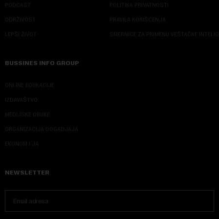
PODCAST
POLITIKA PRIVATNOSTI
ODRŽIVOST
PRAVILA KORIŠĆENJA
LEPŠI ŽIVOT
SMERNICE ZA PRIMENU VEŠTAČKE INTELI
BUSSINES INFO GROUP
ONLINE EDUKACIJE
IZDAVAŠTVO
MEDIJSKE OBUKE
ORGANIZACIJA DOGADJAJA
EKONOM I JA
NEWSLETTER