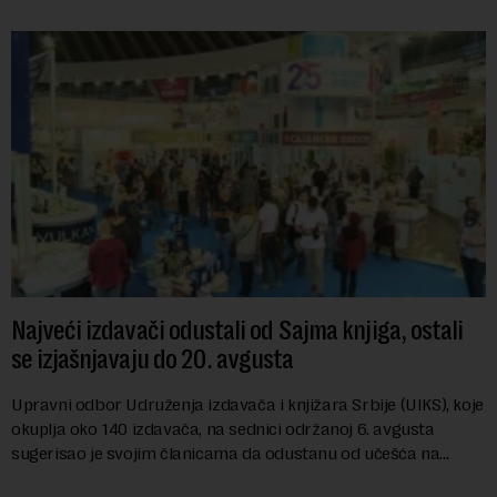
Najveći izdavači odustali od Sajma knjiga, ostali
se izjašnjavaju do 20. avgusta
Upravni odbor Udruženja izdavača i knjižara Srbije (UIKS), koje
okuplja oko 140 izdavača, na sednici održanoj 6. avgusta
sugerisao je svojim članicama da odustanu od učešća na
predstojećem Sajmu knjiga. Vrem...