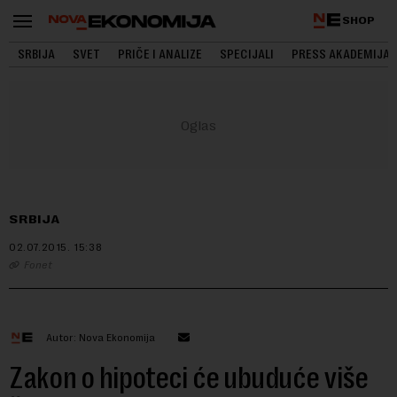
SHOP
SRBIJA
SVET
PRIČE I ANALIZE
SPECIJALI
PRESS AKADEMIJA
SRBIJA
02.07.2015.
15:38
Fonet
Autor: Nova Ekonomija
Zakon o hipoteci će ubuduće više