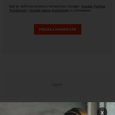
Sajt je zaštićen pomocu reCaptcha i Google.
Google Politika
Privatnosti
i
Google Uslovi Korišćenja
su primenjeni.
POVEZANI SADRŽAJI
x