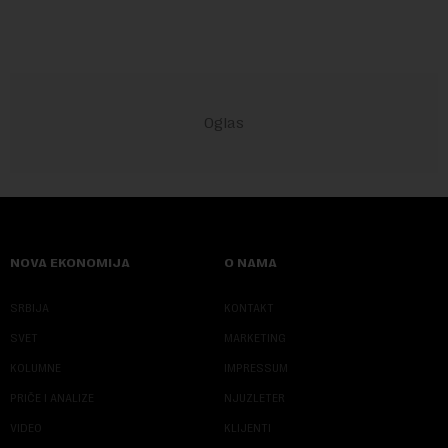
NOVA EKONOMIJA
O NAMA
SRBIJA
KONTAKT
SVET
MARKETING
KOLUMNE
IMPRESSUM
PRIČE I ANALIZE
NJUZLETER
VIDEO
KLIJENTI