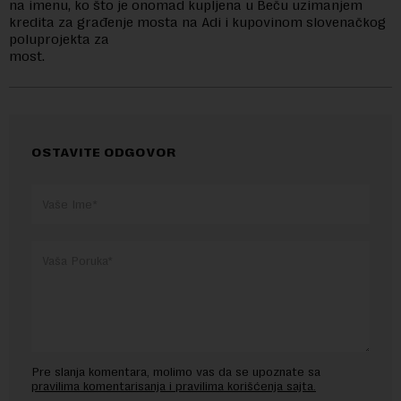
na imenu, ko što je onomad kupljena u Beču uzimanjem
kredita za građenje mosta na Adi i kupovinom slovenačkog
poluprojekta za
most.
OSTAVITE ODGOVOR
Pre slanja komentara, molimo vas da se upoznate sa
pravilima komentarisanja i pravilima korišćenja sajta.