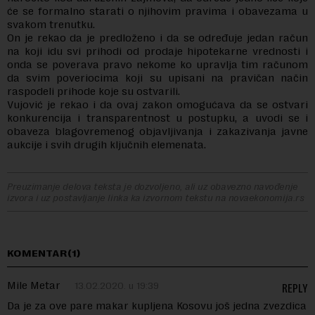
će se formalno starati o njihovim pravima i obavezama u
svakom trenutku.
On je rekao da je predloženo i da se određuje jedan račun
na koji idu svi prihodi od prodaje hipotekarne vrednosti i
onda se poverava pravo nekome ko upravlja tim računom
da svim poveriocima koji su upisani na pravičan način
raspodeli prihode koje su ostvarili.
Vujović je rekao i da ovaj zakon omogućava da se ostvari
konkurencija i transparentnost u postupku, a uvodi se i
obaveza blagovremenog objavljivanja i zakazivanja javne
aukcije i svih drugih ključnih elemenata.
Preuzimanje delova teksta je dozvoljeno, ali uz obavezno navođenje
izvora i uz postavljanje linka ka izvornom tekstu na novaekonomija.rs
KOMENTAR(1)
Mile Metar
13.02.2020. u 19:39
REPLY
Da je za ove pare makar kupljena Kosovu još jedna zvezdica