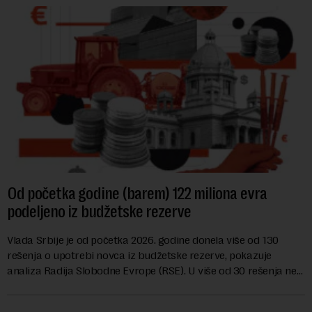
Od početka godine (barem) 122 miliona evra
podeljeno iz budžetske rezerve
Vlada Srbije je od početka 2026. godine donela više od 130
rešenja o upotrebi novca iz budžetske rezerve, pokazuje
analiza Radija Slobodne Evrope (RSE). U više od 30 rešenja ne
navodi se tačan iznos koji će ...