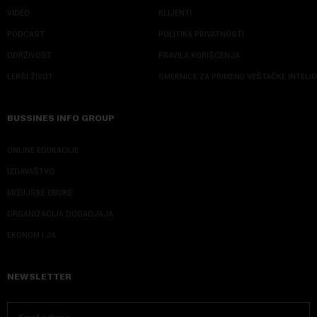
VIDEO
KLIJENTI
PODCAST
POLITIKA PRIVATNOSTI
ODRŽIVOST
PRAVILA KORIŠĆENJA
LEPŠI ŽIVOT
SMERNICE ZA PRIMENU VEŠTAČKE INTELI
BUSSINES INFO GROUP
ONLINE EDUKACIJE
IZDAVAŠTVO
MEDIJSKE OBUKE
ORGANIZACIJA DOGADJAJA
EKONOM I JA
NEWSLETTER