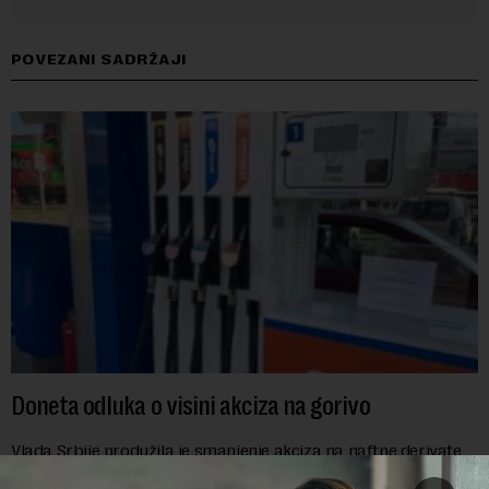
POVEZANI SADRŽAJI
Doneta odluka o visini akciza na gorivo
Vlada Srbije produžila je smanjenje akciza na naftne derivate
za još sedam dana, do 16. avgusta, objavio je danas RTS, a