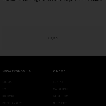
Evropske unije i ispunjavaju obaveze predvi...
NOVA EKONOMIJA
O NAMA
SRBIJA
KONTAKT
SVET
MARKETING
KOLUMNE
IMPRESSUM
PRIČE I ANALIZE
NJUZLETER