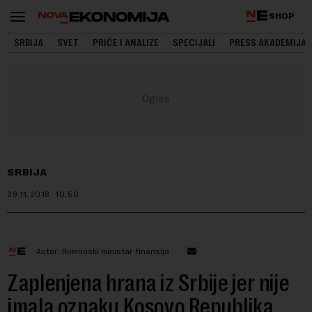
SHOP
SRBIJA
SVET
PRIČE I ANALIZE
SPECIJALI
PRESS AKADEMIJA
SRBIJA
29.11.2018.
10:50
Autor: Rumunski ministar finansija
Zaplenjena hrana iz Srbije jer nije
imala oznaku Kosovo Republika