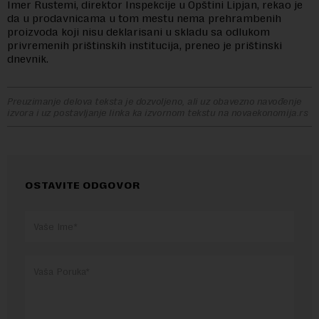
Imer Rustemi, direktor Inspekcije u Opštini Lipjan, rekao je
da u prodavnicama u tom mestu nema prehrambenih
proizvoda koji nisu deklarisani u skladu sa odlukom
privremenih prištinskih institucija, preneo je prištinski
dnevnik.
Preuzimanje delova teksta je dozvoljeno, ali uz obavezno navođenje
izvora i uz postavljanje linka ka izvornom tekstu na novaekonomija.rs
OSTAVITE ODGOVOR