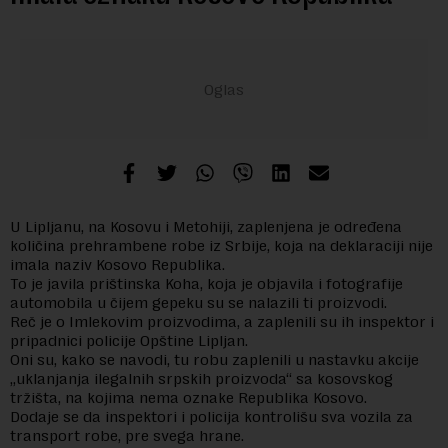
U Lipljanu, na Kosovu i Metohiji, zaplenjena je određena
količina prehrambene robe iz Srbije, koja na deklaraciji nije
imala naziv Kosovo Republika.
To je javila prištinska Koha, koja je objavila i fotografije
automobila u čijem gepeku su se nalazili ti proizvodi.
Reč je o Imlekovim proizvodima, a zaplenili su ih inspektor i
pripadnici policije Opštine Lipljan.
Oni su, kako se navodi, tu robu zaplenili u nastavku akcije
„uklanjanja ilegalnih srpskih proizvoda“ sa kosovskog
tržišta, na kojima nema oznake Republika Kosovo.
Dodaje se da inspektori i policija kontrolišu sva vozila za
transport robe, pre svega hrane.