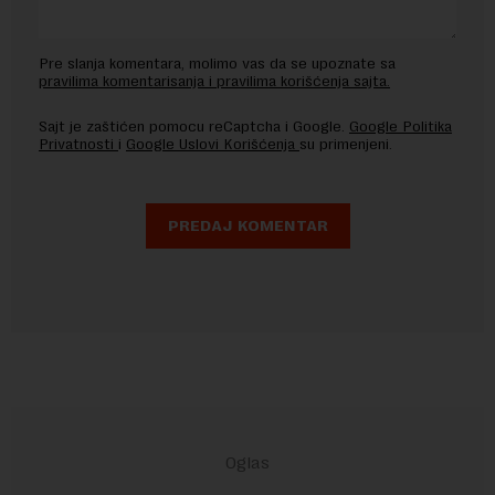
Pre slanja komentara, molimo vas da se upoznate sa
pravilima komentarisanja i pravilima korišćenja sajta.
Sajt je zaštićen pomocu reCaptcha i Google.
Google Politika
Privatnosti
i
Google Uslovi Korišćenja
su primenjeni.