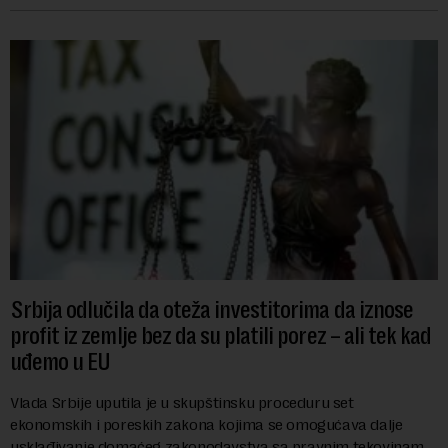
Srbija odlučila da oteža investitorima da iznose
profit iz zemlje bez da su platili porez – ali tek kad
uđemo u EU
Vlada Srbije uputila je u skupštinsku proceduru set
ekonomskih i poreskih zakona kojima se omogućava dalje
usklađivanje domaćeg zakonodavstva sa pravnim tekovinama