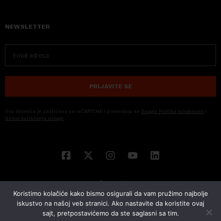
NEWSLETTER
PRIJAVITE SE
Ova stranica je zaštićena sa reCAPTCHA i primenjuju se
Google Politika privatnosti
i
Uslovi korišćenja usluge
Koristimo kolačiće kako bismo osigurali da vam pružimo najbolje
iskustvo na našoj veb stranici. Ako nastavite da koristite ovaj
sajt, pretpostavićemo da ste saglasni sa tim.
© 2026 NOVA EKONOMIJA | SVA PRAVA ZADŽANA | DEVELOPED BY
CUBES