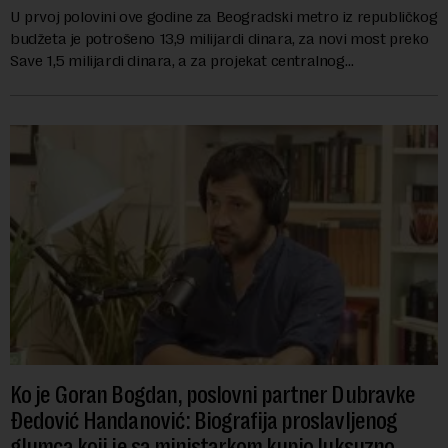
U prvoj polovini ove godine za Beogradski metro iz republičkog
budžeta je potrošeno 13,9 milijardi dinara, za novi most preko
Save 1,5 milijardi dinara, a za projekat centralnog
kanalizacionog sistema u Beog...
Ko je Goran Bogdan, poslovni partner Dubravke
Đedović Handanović: Biografija proslavljenog
glumca koji je sa ministarkom kupio luksuzno