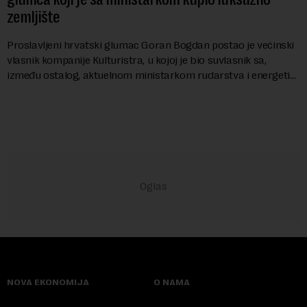
zemljište
Proslavljeni hrvatski glumac Goran Bogdan postao je većinski
vlasnik kompanije Kulturistra, u kojoj je bio suvlasnik sa,
između ostalog, aktuelnom ministarkom rudarstva i energetike
u Vladi Srbije, Dubravkom...
NOVA EKONOMIJA
O NAMA