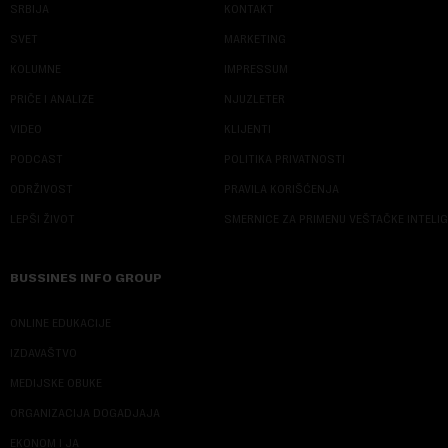
SRBIJA
KONTAKT
SVET
MARKETING
KOLUMNE
IMPRESSUM
PRIČE I ANALIZE
NJUZLETER
VIDEO
KLIJENTI
PODCAST
POLITIKA PRIVATNOSTI
ODRŽIVOST
PRAVILA KORIŠĆENJA
LEPŠI ŽIVOT
SMERNICE ZA PRIMENU VEŠTAČKE INTELI
BUSSINES INFO GROUP
ONLINE EDUKACIJE
IZDAVAŠTVO
MEDIJSKE OBUKE
ORGANIZACIJA DOGADJAJA
EKONOM I JA