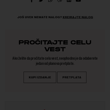
JOŠ UVEK NEMATE NALOG?
KREIRAJTE NALOG
PROČITAJTE CELU
VEST
Ako želite da pročitate celu vest, neophodno je da odaberete
jedan od planova pretplate.
KUPI IZDANJE
PRETPLATA