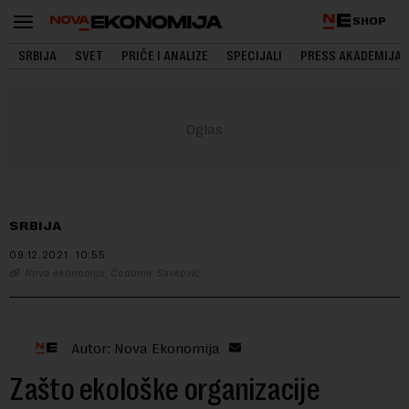
SHOP
SRBIJA
SVET
PRIČE I ANALIZE
SPECIJALI
PRESS AKADEMIJA
SRBIJA
09.12.2021.
10:55
Nova ekonomija, Čedomir Savković
Autor: Nova Ekonomija
Zašto ekološke organizacije