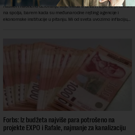
Raskol i haotično delovanje koje vlada u državi lepo se prenosi i
na spolja, barem kada su međunarodne rejting agencije i
ekonomske institucije u pitanju. Mi od sveta uvozimo inflaciju,
robu lošijeg kvalitet...
Forbs: Iz budžeta najviše para potrošeno na
projekte EXPO i Rafale, najmanje za kanalizaciju