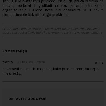
Tanjug u Ministarstvu privrede i ističu da prava radnika na
dnevni, nedeljni i godišnji odmor, zarade, sindikalno
organizovanje i slično neće biti dotaknuta, a u nekim
elementima će čak biti blago proširena.
Preuzimanje delova teksta je dozvoljeno, ali uz obavezno navođenje
izvora i uz postavljanje linka ka izvornom tekstu na novaekonomija.rs
KOMENTAR(1)
zlatko
22.10.2016. u 20:16
REPLY
neverovatno , mada moguce , kako je to mereno, da negde
nije greska,
OSTAVITE ODGOVOR