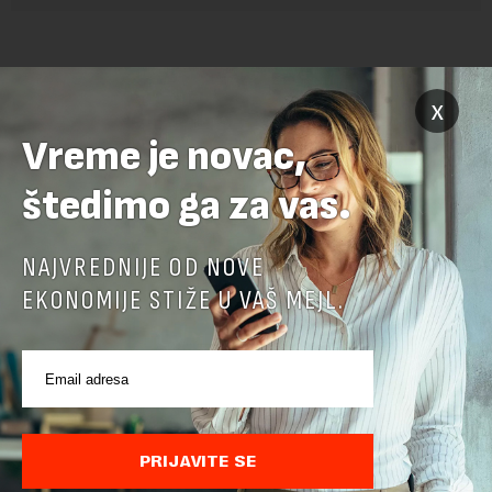
x
Vreme je novac,
štedimo ga za vas.
POVEZANI SADRŽAJI
NAJVREDNIJE OD NOVE
EKONOMIJE STIŽE U VAŠ MEJL.
PRIJAVITE SE