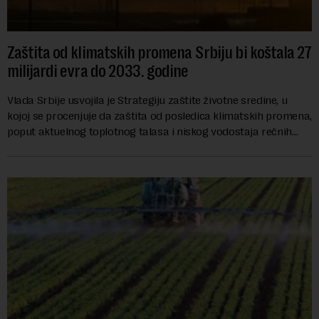
Zaštita od klimatskih promena Srbiju bi koštala 27
milijardi evra do 2033. godine
Vlada Srbije usvojila je Strategiju zaštite životne sredine, u
kojoj se procenjuje da zaštita od posledica klimatskih promena,
poput aktuelnog toplotnog talasa i niskog vodostaja rečnih
slivova, zahteva inve...