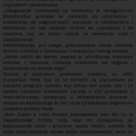
zaposlenih i poslodavaca.
„Izbegavanje suočavanja sa realnošću je neodgovorno.
Ministarstvo privrede će nastaviti sa reformama i
insistiranju na odgovornosti“, poručuju iz ministarstva i
konstatuju da nije zadatak države da zapošljava i da
investira, već da stvori uslove za investicije, rast i
zapošljavanje.
Fleksibilizacija, pre svega, podrazumeva manje mešanje
države u odrebe o zasnivanju i raskidanju radnog odnosa.
„Jedini način da idemo napred je utvrđivanje vrednosti
imovine i obaveza, čišćenje preduzeća od dugova i
postavljanje na zdrave noge“.
Država je budžetom predvidela sredstva za veliki
tranzicioni fond, koji će se koristiti za otpremnine za
socijalni program radnika koji ostaju bez posla, kao i za
isplatu zaostalih minimalnih zarada u 153 preduzeća u
restrukturiranju, podsećaju u Ministarstvu privrede i
dodaju da kombinacija te dve stvari predstavlja odgovornu
socijalnu politiku Vlade.
„Novi Zakon o radu doneće zaposlenima ono što im je
najpotrebnije: tržište rada koje im omogućava da
jednostavnije nađu i promene radno mesto, umesto da
budu taoci sadašnje visoke stope nezaposlenosti“, kažu za