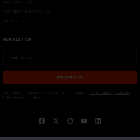
MEDIJSKE OBUKE
ORGANIZACIJA DOGADJAJA
EKONOM I JA
NEWSLETTER
PRIJAVITE SE
Ova stranica je zaštićena sa reCAPTCHA i primenjuju se
Google Politika privatnosti
i
Uslovi korišćenja usluge