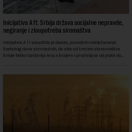
Inicijativa A11: Srbija država socijalne nepravde,
negiranje i zloupotreba siromaštva
Inicijative A 11 saopštila je danas, povodom obeležavanja
Svetskog dana siromašnih, da više od trećine stanovništva
Srbije teško sastavlja kraj s krajem i preživljava od plate do
plate.U saopštenju piše ...