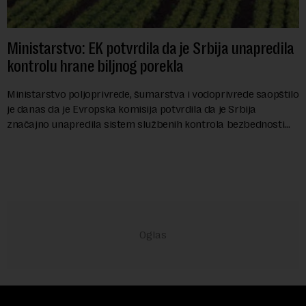
Ministarstvo: EK potvrdila da je Srbija unapredila
kontrolu hrane biljnog porekla
Ministarstvo poljoprivrede, šumarstva i vodoprivrede saopštilo
je danas da je Evropska komisija potvrdila da je Srbija
značajno unapredila sistem službenih kontrola bezbednosti
hrane biljnog porekla, te da k...