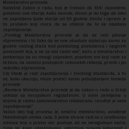
Ministarstvu privrede.
Sadašnji Zakon o radu, koji je trebalo da štiti zaposlene,
posebno one starije, kako navode, doveo je do toga da niko
ne zapošljava ljude starije od 50 godina života i upravo je
to problem koji mora da se otkloni da bi se olakšalo
zapošljavanje.
„Predlog Ministarstva privrede je da se reši pitanje
otpremnina i to tako da se one ubuduće isplaćuju samo za
godine radnog staža kod poslednjeg poslodavca i njegovih
povezanih lica, a ne za ceo radni vek“, kažu u ministarstvu i
podsećaju da su mnogi zaposleni, posebno oni koji rade za
državu, na osnovu postojećih zakonskih rešenja, primili i po
nekoliko otpremnina.
Cilj Vlade je rast zapošljavanja i životnog standarda, a to
se, kako ukazuju, može postići samo poboljšanjem temelja
privrede.
„Namera Ministarstva privrede je da zakon o radu u Srbiji
uskladi sa evropskom regulativom. U svim zemljama u
kojima je radno zakonodavstvo relaksirano, rezultat je veće
zapošljavanje.“
Važan deo tog procesa je, smatra ministarstvo, uvođenje
fleksibilnijih oblika rada. S jedne strane radi se o uređivanju
odnosa koji u praksi već postoje, ali na neregulisan način,
čime se, kako objašnjavaju, ugrožava pravna sigurnost i