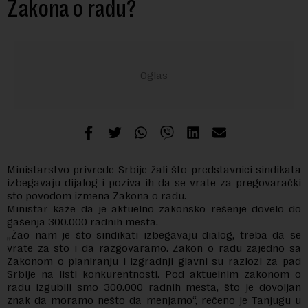
Zakona o radu?
Ministarstvo privrede Srbije žali što predstavnici sindikata
izbegavaju dijalog i poziva ih da se vrate za pregovarački
sto povodom izmena Zakona o radu.
Ministar kaže da je aktuelno zakonsko rešenje dovelo do
gašenja 300.000 radnih mesta.
„Žao nam je što sindikati izbegavaju dialog, treba da se
vrate za sto i da razgovaramo. Zakon o radu zajedno sa
Zakonom o planiranju i izgradnji glavni su razlozi za pad
Srbije na listi konkurentnosti. Pod aktuelnim zakonom o
radu izgubili smo 300.000 radnih mesta, što je dovoljan
znak da moramo nešto da menjamo“, rečeno je Tanjugu u