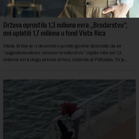
Država oprostila 1,3 miliona evra „Brodarstvu“,
oni uplatili 1,7 miliona u fond Vista Rica
Vlada Srbije je u decembru prošle godine dozvolila da se
"Jugoslovenskom rečnom brodarstvu" otpiše više od 1,3
miliona evra duga prema državi, objavila je Pištaljka. To je
učinjeno zaključkom koji do danas n...