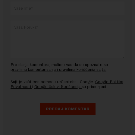
Pre slanja komentara, molimo vas da se upoznate sa
pravilima komentarisanja i pravilima korišćenja sajta.
Sajt je zaštićen pomocu reCaptcha i Google.
Google Politika
Privatnosti
i
Google Uslovi Korišćenja
su primenjeni.