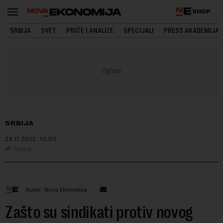
SHOP
SRBIJA
SVET
PRIČE I ANALIZE
SPECIJALI
PRESS AKADEMIJA
SRBIJA
28.11.2013.
10:02
Tanjug
Autor: Nova Ekonomija
Zašto su sindikati protiv novog