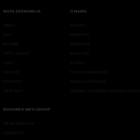
NOVA EKONOMIJA
O NAMA
SRBIJA
KONTAKT
SVET
MARKETING
KOLUMNE
IMPRESSUM
PRIČE I ANALIZE
NJUZLETER
VIDEO
KLIJENTI
PODCAST
POLITIKA PRIVATNOSTI
ODRŽIVOST
PRAVILA KORIŠĆENJA
LEPŠI ŽIVOT
SMERNICE ZA PRIMENU VEŠTAČKE INTELI
BUSSINES INFO GROUP
ONLINE EDUKACIJE
IZDAVAŠTVO