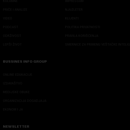
KOLUMNE
IMPRESSUM
PRIČE I ANALIZE
NJUZLETER
VIDEO
KLIJENTI
PODCAST
POLITIKA PRIVATNOSTI
ODRŽIVOST
PRAVILA KORIŠĆENJA
LEPŠI ŽIVOT
SMERNICE ZA PRIMENU VEŠTAČKE INTELI
BUSSINES INFO GROUP
ONLINE EDUKACIJE
IZDAVAŠTVO
MEDIJSKE OBUKE
ORGANIZACIJA DOGADJAJA
EKONOM I JA
NEWSLETTER