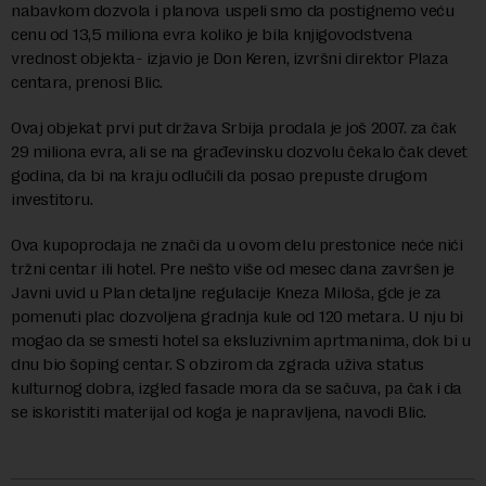
nabavkom dozvola i planova uspeli smo da postignemo veću
cenu od 13,5 miliona evra koliko je bila knjigovodstvena
vrednost objekta- izjavio je Don Keren, izvršni direktor Plaza
centara, prenosi Blic.
Ovaj objekat prvi put država Srbija prodala je još 2007. za čak
29 miliona evra, ali se na građevinsku dozvolu čekalo čak devet
godina, da bi na kraju odlučili da posao prepuste drugom
investitoru.
Ova kupoprodaja ne znači da u ovom delu prestonice neće nići
tržni centar ili hotel. Pre nešto više od mesec dana završen je
Javni uvid u Plan detaljne regulacije Kneza Miloša, gde je za
pomenuti plac dozvoljena gradnja kule od 120 metara. U nju bi
mogao da se smesti hotel sa eksluzivnim aprtmanima, dok bi u
dnu bio šoping centar. S obzirom da zgrada uživa status
kulturnog dobra, izgled fasade mora da se sačuva, pa čak i da
se iskoristiti materijal od koga je napravljena, navodi Blic.