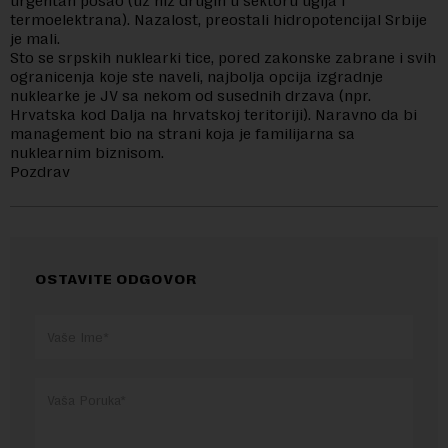
urgentan posao (uz niz drugih u sektoru uglja i
termoelektrana). Nazalost, preostali hidropotencijal Srbije
je mali.
Sto se srpskih nuklearki tice, pored zakonske zabrane i svih
ogranicenja koje ste naveli, najbolja opcija izgradnje
nuklearke je JV sa nekom od susednih drzava (npr.
Hrvatska kod Dalja na hrvatskoj teritoriji). Naravno da bi
management bio na strani koja je familijarna sa
nuklearnim biznisom.
Pozdrav
OSTAVITE ODGOVOR