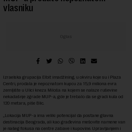
vlasniku
Izraelska grupacija Elbit imadžining, u okviru koje su i Plaza
Centri, prodala je nepoznatom kupcu za 15,9 miliona evra
zemljište u Ulici kneza Miloša na kojem se nalaze ruševine
nekadašnje zgrade MUP-a, gde je trebalo da se gradi kula od
120 metara, piše Blic.
„Lokacija MUP-a ima veliki potencijal da postane glavna
destinacija Beograda, ali kao građevina mešovite namene van
je našeg fokusa na centre zabave i kupovine. Upravljanjem i