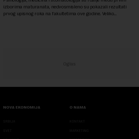
izborima maturanata, nedvosmisleno su pokazali rezultati
prvog upisnog roka na fakultetima ove godine. Veliko
interesovanje beleže i FON i Ekonomsk...
NOVA EKONOMIJA
O NAMA
SRBIJA
KONTAKT
SVET
MARKETING