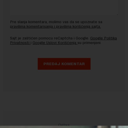
Pre slanja komentara, molimo vas da se upoznate sa
pravilima komentarisanja i pravilima korišćenja sajta.
Sajt je zaštićen pomocu reCaptcha i Google.
Google Politika
Privatnosti
i
Google Uslovi Korišćenja
su primenjeni.