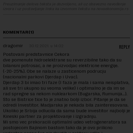
Preuzimanje delova teksta je dozvoljeno, ali uz obavezno navođenje
izvora i uz postavljanje linka ka izvornom tekstu na novaekonomija.rs
KOMENTAR(1)
dragomir
30.12.2021. u 14:02
REPLY
Postovani predstavnice Cekora
dve pomenute hidroelektrane su reverzibilne tako da su
bilansni potrosac, a ne proizvodjac elektricne energije.
(-20-25%). Obe se nalaze u zasticenom podrucju
(nacionalni parkovi Djerdap i Uvac).
Djerdap 3 bi imao tri faze (I faza je mala i sama neisplativa,
ali sve tri ukupno su veoma velike) i optimalno je da im se
rad spregne sa nekom nuklearkom (Bugarska, Rumunija…).
Sto se Bistrice tice to je znatno bolji izbor. Pitanje je da se
odredi Investitor. Madjarska je nekada bila zainteresovana.
Ukoliko je Srbija odlucila da sama bude investitor najbolji je
Kineski partner za projektovanje i izgradnju.
Mi smo vec prekoracili optimalni udeo vetrogeneratora sa
postojecom Bajinom bastom tako da je ovo prilicno