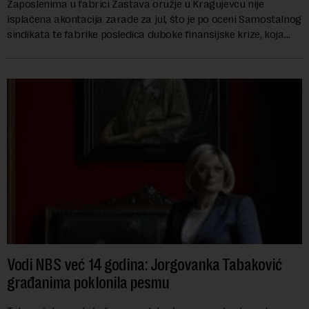
Zaposlenima u fabrici Zastava oružje u Kragujevcu nije
isplaćena akontacija zarade za jul, što je po oceni Samostalnog
sindikata te fabrike posledica duboke finansijske krize, koja
ugrožava egzistenciju 2.20...
Vodi NBS već 14 godina: Jorgovanka Tabaković
građanima poklonila pesmu