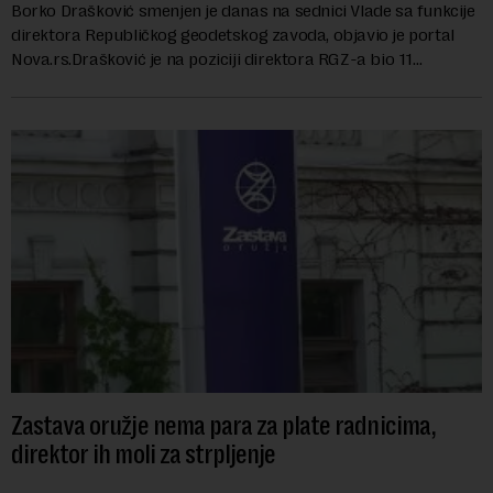
Borko Drašković smenjen je danas na sednici Vlade sa funkcije
direktora Republičkog geodetskog zavoda, objavio je portal
Nova.rs.Drašković je na poziciji direktora RGZ-a bio 11
godina.Kako piše Nova....
Zastava oružje nema para za plate radnicima,
direktor ih moli za strpljenje