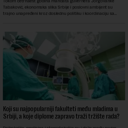
Tokom četrnaest godina mandata guvernera Jorgovanke
Tabaković, ekonomska slika Srbije i poslovni ambijent su
trajno unapređeni kroz doslednu politiku i koordinaciju sa
Vladom, saopštila je Narodna banka Srbi...
Koji su najpopularniji fakulteti među mladima u
Srbiji, a koje diplome zapravo traži tržište rada?
Psihologija, medicina i stomatologija su i dalje među prvim