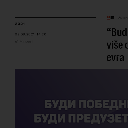
Autor
2021
“Budi
02.08.2021.
14:20
više 
Mozzart
evra