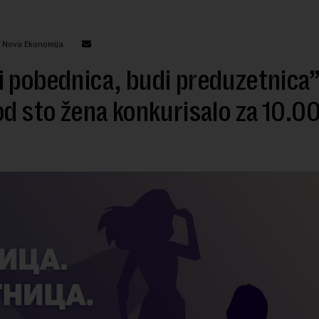
: Nova Ekonomija
 pobednica, budi preduzetnica”
od sto žena konkurisalo za 10.0