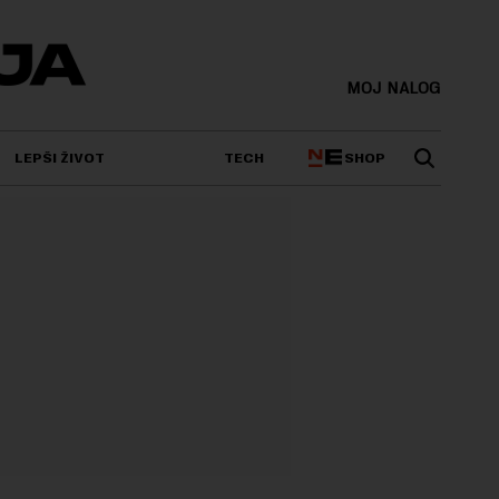
MOJ NALOG
SHOP
LEPŠI ŽIVOT
TECH