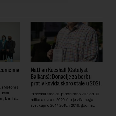
učenicima
Nathan Koeshall (Catalyst
Balkans): Donacije za borbu
protiv kovida skoro stale u 2021.
 i Metohije
 učini
Procenili smo da je donirano više od 90 miliona evra u 2020, što je više nego sveukupno 2017, 2018. i 2019. godine. Mnogo više je donirano, čak 2,7 puta više nego u prethodnoj godini. U 2021. godini donacije za borbu protiv korona virusa su praktično stale. Čini se da iz zdravstvenih ustanova nema novih spiskova potreba. Država nije bila transparentna i nije objavila kako je potrošila sav novac doniran na račun RFZO-a, zbog čega je jedan deo kompanija izgubio poverenjeNathan Koeshall, direktor i suosnivač fondacije Catalyst BalkansPrema poslednjim podacima Catalyst Balkans, da li su ove i prethodne godine, koju je obeležila korona kriza, najveći doprinos donacijama dale medicinske i farmaceutske kuće i koliko su građani i kompanije Srbiji donirali za borbu protiv posledica korone u 2020. godini? Ima li promena u 2021. godini?Catalyst Balkans već osam godina prikuplja i analizira podatke o donacijama građana i kompanija za opšte dobro, i prošle godine smo imali zaista pune ruke posla. To nije bila samo godina krize, već i godina solidarnosti. Procenili smo da je donirano više od 90 miliona evra u 2020, što je više nego sveukupno 2017, 2018. i 2019. godine. Za borbu protiv pandemije donirano je 42 odsto tog iznosa, a korporativni sektor je svojom brzom reakcijom pokazao liderstvo i agilnost u suočavanju sa krizom. Bez njihovog doprinosa, bilo bi nabavljeno mnogo manje opreme za zdravstvene ustanove. Da, medicinske i farmaceutske kuće imale su neizmeran značaj, mada moramo da budemo fer i spomenemo prerađivačku, prehrambenu i naftnu industriju kao značajne donatore u borbi protiv ove krize.Sa druge strane, ove godine će definitivno biti manji iznosi. Donacije za borbu protiv korona virusa su praktično stale i u prvih deset meseci ove godine donirano je samo 180.000 evra za tu svrhu, i to isključivo od strane poslovnog sektora. Kada uzmemo u obzir i da inflacija donosi novu neizvesnost i da generalno nakon velikih kriza i rasta filantropije, dolazi u narednoj godini do pada (što smo videli i nakon poplava), jasno je da će ova godina biti znatno drugačija, ali još je ostalo da se sakupe podaci za novembar i decembar.Ove godine su najveći donatori IT sektor, građevinska industrija i ponovo naftna. Najveća donacija je ulaganje tri miliona dolara u Nordeus fondaciju, koja će biti fokusirana na obrazovanje.Šta je uticalo na smanjenje donacija za borbu protiv korone i ko su bili najveći donatori za smanjenje posledica pandemije?Kao što smo već naveli, donacije za borbu protiv korone su praktično stale, i jedino bismo mogli da navedemo Janssen-Cilag KFT, Unilever, Komercijalnu banku, Avast i Krušik, koji se izdvajaju u ovoj oblasti. Pretpostavljamo da ima više razloga za smanjenje donacija za ovu svrhu. Prvo, čini se da iz zdravstvenih ustanova nema novih poziva i spiskova potreba. Drugo, država nije bila transparentna i nije objavila kako je potrošila sav novac doniran na račun Republičkog fonda za zdravstveno osiguranje (RFZO), zbog čega je jedan deo kompanija izgubio poverenje. Međutim, i dalje postoji velika potreba za podrškom u zajednicama, posebno imajući u vidu trenutno ekonomsko stanje.Koliko su građani bili aktivni u humanitarnim donacijama? Dok su prošle godine kompanije donirale prvenstveno državi za savladavanje posledica pandemije, građani su donirali humanitarnim organizacijama, mahom za lečenje dece. U poređenju sa 2019. godinom, 2020. godine su građani donirali mnogo više za humanitarne svrhe.Tokom 2021. građani su kroz masovna davanja bili manje aktivni nego prethodne (1.014 akcija do novembra 2021. godine, 1.302 akcija u 2020. godini, 1.289 akcija u 2019. godini). Svakako treba imati u vidu da su ovo raspoloživi podaci do kraja oktobra 2021. godine, što ostavlja prostor za rast navedenog broja akcija do kraja godine. Ko su najveći primaoci donacija?Gledajući načelno raspodelu donacija između države, neprofitnog sektora i direktno pojedinaca, oko 45 odsto ukupne vrednosti donacija ove godine je usmereno ka neprofitnim organizacijama.Međutim, moramo da imamo dve važne stvari u vidu. Zbog veće transparentnosti i odgovornosti, mnogi doniraju neprofitnim organizacijama, a krajnju korist od tih donacija često ima država, posebno kada govorimo o opremanju škola i bolnica.Takođe, najveći deo novca koji se donira je uplaćen jednoj organizaciji – Fondaciji Budi human, za lečenje dece i naših sugrađana. Iako donacije ka neprofitnom sektoru blago, ali konstantno rastu, ne možemo još da tvrdimo da je to dokaz vitalnosti čitavog sektora, već samo da je bazično pitanje lečenja i zdravstva u našem društvu i državi još uvek problem bez sistemskog rešenja.Kako ocenjujete 2020. godinu, kakva je bila za filantropiju u Srbiji? Koliko iznosi donirana suma po stanovniku? Tokom 2019. godine građani i kompanije donirali su 34,5 miliona evra, što je rast dobrotvornih davanja od 26 odsto u odnosu na 2018. godinu, a donirana suma po glavi stanovnika iznosila je oko 4,9 evra.Za 2020. godinu možemo reći da je definitivno obeležila pandemija i znatno uticala na dobročinstvo u Srbiji. Pre svega, darivano je mnogo više, čak 2,7 puta više nego u prethodnoj godini. Prema našem istraživanju „Srbija daruje 2020 – godišnji izveštaj o dobročinstvu“, u Srbiji su građani i kompanije donirali više od 90 miliona evra za opšte dobro. Ukupan iznos donacija za prevazilaženje posledica pandemije iznosio je 42 odsto. Posebno je važno da istaknemo da čak i davanja koja nisu povezana sa pandemijom, za koja smo brinuli da će biti zapostavljena, premašuju za više od 10 miliona evra ukupna davanja u 2019. godini. Takođe, broj akcija se povećao sa 3.037 u 2019. na 4.319 u 2020. godini. Zato je prosečna donacija po pojedincu sa 4,9 evra u 2019. godini porasla na 13 evra u 2020. godini. Pandemija je uticala i na to da su nakon nekoliko godina u kojima su davanja građana bila veća od davanja poslovnog sektora, ove godine kompanije kroz 38,1 odsto akcija darovale nešto više od polovine ukupne zabeležene darovane sume.Prosečna donacija po pojedincu sa 4,9 evra u 2019. godini porasla na 13 evra u 2020. godiniU Srbiji je čak sedam odsto stanovništva na granici siromaštva, dok se istovremeno dnevno u Srbiji baci dva miliona kilograma hrane. Može li se nešto promeniti da se ne baca toliko hrane dok istovremeno ogroman broj ljudi (pola miliona) gladuje? Problem prekomernog bacanja hrane je počeo da zadobija pažnju javnosti prethodnih godina. Jedna od inicijativa koja aktivno doprinosi rešavanju ovog, ne samo socijalnog, već i ekološkog problema, jeste kampanja „Spasimo hranu, spasimo humanost“. Pokrenuta od strane Koalicije za dobročinstvo, a predvođena Fondacijom Ana i Vlade Divac i uz podršku USAID-a, ova kampanja je od 23. avgusta do 9. oktobra omogućila da se 15,6 tona prehrambenih namirnica podeli građanima Srbije koji žive u siromaštvu. Ovo jeste važan, ali nadamo se tek početni korak u pravcu ostvarivanja pravednije distribucije hrane. U tom smislu, verujemo da je od odlučujućeg značaja zajedničko zalaganje neprofitnog, poslovnog i javnog sektora, kako na skretanju pažnje javnosti na ovaj gorući problem, tako i na nuđenju dugoročnih institucionalnih rešenja. Postoje neke jednostavne prakse koje slede zemlje u regionu i širom sveta. Koalicija za dobročinstvo se zalaže za hitno ukidanje PDV-a na hranu koja je pred istek roka trajanja, kompanijama koje odluče da doniraju tu hranu, kako je ne bi uništili. Dok vlada koristi svoju zabrinutost zbog zloupotrebe takve regulatorne promene, ista zabrinutost se može iskazati za skoro svaku predloženu promenu u zakonu. Zajedno sa takvom promenom, očekivalo bi se da će se uspostaviti zaštitne mere i kontrole kako bi se osiguralo da zlonamerni akteri ne zloupotrebljavaju takvo izuzeće od PDV-a. Ovo je uspešno urađeno u velikom broju zemalja EU, u Srbiji je potrebna samo politička volja.Koje oblasti ove godine dominiraju po iznosu donacija, u koje sektore je najviše donirano i jesu li rađene neke procene i šta su pokazale, kakvi su efekti donacija u Srbiji? Najveći iznos donacije u 2021. godini je bio usmeren ka obrazovanju, tačnije, preko 3,5 miliona evra, za Nordeus fondaciju, ali naravno, tek očekujemo da vidimo rezultate. Druga po redu podržana oblast je zdravstvo sa iznosom više od dva miliona evra u donacijama, a sigurno će biti i mnogo više, zbog novca koji smo svi zajedno prikupljali za lečenje dece ovih dana. Treća po redu podržana oblast je javna infrastruktura, sa više od 1,2 miliona evra, što je dobra vest. Najveći deo ove sume (više od milion evra) doniran je u okviru projekta za izgradnju pasarele u Radničkoj ulici u Beogradu, od strane preduzeća Commercial Developments d. o. o. Beograd. U Srbiji nažalost još uvek ne postoji sistemsko merenje efekata koji donacije ostvaruju. Međutim, mi u Catalyst Balkans se trudimo da donacije grupišemo po nameravanom efektu koji donator želi da ostvari. Tako razlikujemo jednokratne i strateške donacije. U tom smislu, najveći iznos je bio usmeren na strateške akcije (skoro polovina ukupnog doniranog iznosa). Što se tiče samo davanja za borbu protiv posledica korona virusa, situacija je slična, s tim što strateška davanja čine još veći udeo (61 odsto ukupnog iznosa). U poređenju sa prethodnim godinama ovo je značajna promena, s obzirom na to da su tada preovladavala jednokratna davanja.Koliko ima još potencijala u Srbiji za razvoj filantropije i na koji način se davanja mogu povećati? Jedan od njih je ukidanje PDV-a na doniranu robu.Filantropija u Srbiji već godinama raste, ne samo kada govorimo o vrednosti darivanja, već i o uključivanju novih aktera, kako donatora, tako i primalaca. Koalicija za dobročinstvo je predložila niz važnih zakonskih i regulatornih promena čije usvajanje bi stvorilo povoljnije okruženje za darivanje u Srbiji. Među njima je i ukidanje PDV-a na doniranu robu i usluge, promena za koju verujemo da bi stimulisala značajno povećanje nivoa darivanja kompanija i malih i srednjih preduzeća prema neprofitnim organizacijama i institucijama.Za rast davan
m, kao i da
ortom,