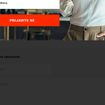
oj, odnosno medijskoj promociji svojih biznisa”, naglasio j
direktor Sektora korporativnih komunikacija u Mozzartu.
PRIJAVITE SE
delova teksta je dozvoljeno, ali uz obavezno navođenje izvora i uz postavl
 tekstu na novaekonomija.rs
TE ODGOVOR