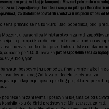
resovanje za projekat koji je kompanija Mozzart pokrenula u saradnj
om za rad, zapošljavanje, boračka i socijalna pitanja i Koordinacion
opravnost, za dodelu bespovratnih sredstva u ukupnom iznosu od 5
to žena prijavilo se na konkurs “Budi pobednica, budi pred
 Mozzart u saradnji sa Ministarstvom za rad, zapošljavan
 socijalna pitanja i Koordinacionim telom za rodnu ravnop
je Javni poziv za dodelu bespovratnih sredstva u ukupnom
a
, odnosno po 10.000 evra za
pet nezaposlenih žena sa najbolj
 odziv je bio sjajan.
buhvata bespovratnu pomoć za finansiranje najboljih po
 osnovu dostavljenog Zahteva za dodelu sredstava za
ljavanje u kojem je opisan predlog projekta za pokretanj
osla.
o podnesenim zahtevima i poslovnim idejama će odlučivati
 Komisija koju će činiti predstavnici Ministarstva za rad,
anja, socijalna i boračka pitanja, Koordinacionog tela za r