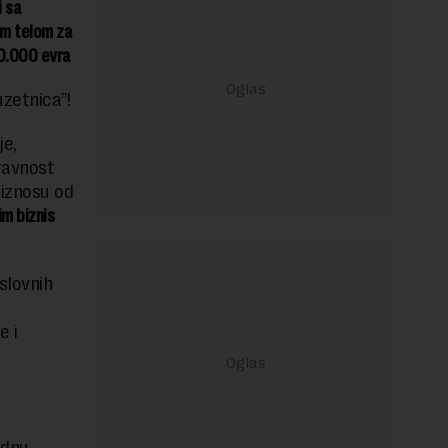
i sa
im telom za
0.000 evra
uzetnica”!
je,
ravnost
 iznosu od
im biznis
slovnih
e i
odnu