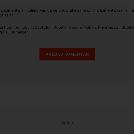
nja komentara, molimo vas da se upoznate sa
pravilima komentarisanja i p
ja sajta.
 zaštićen pomocu reCaptcha i Google.
Google Politika Privatnosti
i
Google
nja
su primenjeni.