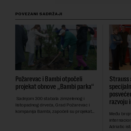
POVEZANI SADRŽAJI
Požarevac i Bambi otpočeli
Strauss 
projekat obnove „Bambi parka“
specijal
posvećen
Sadnjom 300 stabala zimzelenog i
razvoju 
listopadnog drveća, Grad Požarevac i
kompanija Bambi, započeli su projekat
Među broj
obnove i ozelenjavanja nekadašnjeg
internacio
„Bambi parka“. Novih 300 stabala će
Adriatic is
tokom svog rasta na godišnjem nivou