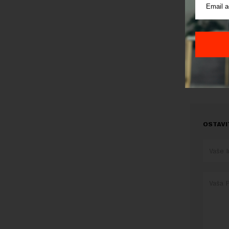
marketinšk
Popović
, 
Preuzimanje 
ka izvornom
OSTAVI