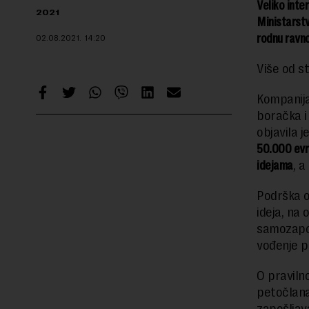
Veliko inte
2021
Ministarstv
rodnu ravn
02.08.2021.
14:20
Više od s
Kompanija
boračka i
objavila 
50.000 evr
idejama
, a
Podrška o
ideja, na
samozapoš
vođenje p
O praviln
petočlana
zapošljav