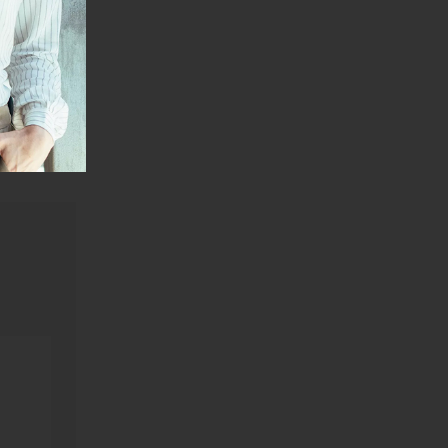
e
Borjan
janje linka