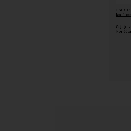
Pre sla
korišćen
Sajt je
Korišće