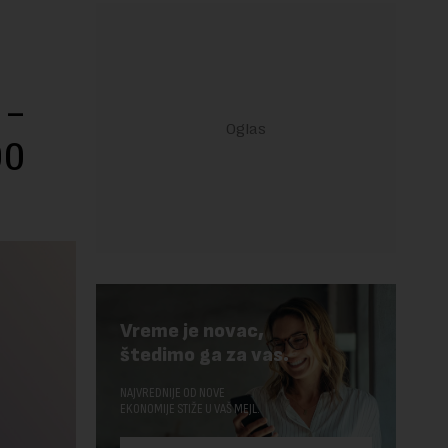
 –
00
Vreme je novac,
štedimo ga za vas.
NAJVREDNIJE OD NOVE
EKONOMIJE STIŽE U VAŠ MEJL.