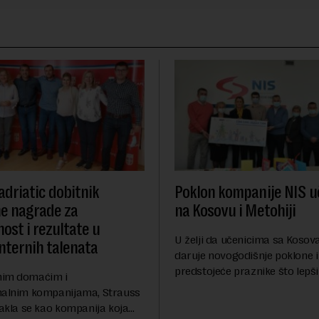
adriatic dobitnik
Poklon kompanije NIS 
ne nagrade za
na Kosovu i Metohiji
ost i rezultate u
U želji da učenicima sa Kosova
internih talenata
daruje novogodišnje poklone i
predstojeće praznike što lepši
nim domaćim i
motiviše mlade da se bave sp
nalnim kompanijama, Strauss
kompanija NIS doni...
takla se kao kompanija koja