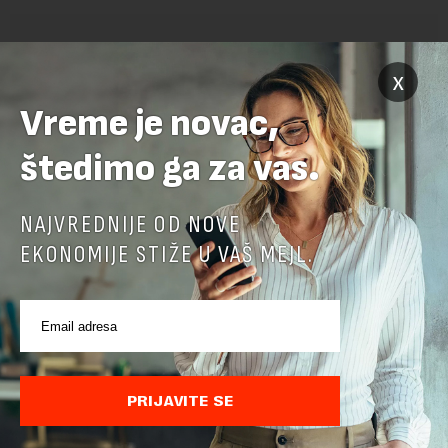
x
Vreme je novac,
POVEZANI SADRŽAJI
štedimo ga za vas.
NAJVREDNIJE OD NOVE
EKONOMIJE STIŽE U VAŠ MEJL.
PRIJAVITE SE