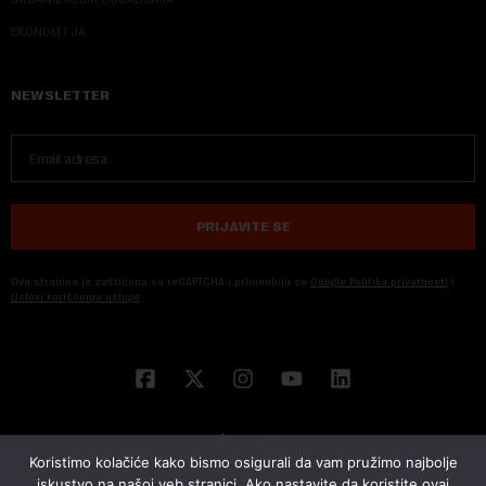
EKONOM I JA
NEWSLETTER
PRIJAVITE SE
Ova stranica je zaštićena sa reCAPTCHA i primenjuju se
Google Politika privatnosti
i
Uslovi korišćenja usluge
Koristimo kolačiće kako bismo osigurali da vam pružimo najbolje
iskustvo na našoj veb stranici. Ako nastavite da koristite ovaj