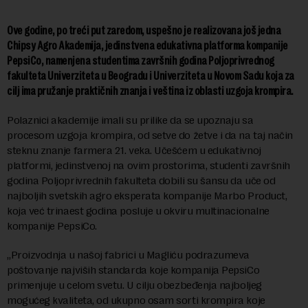
Ove godine, po treći put zaredom, uspešno je realizovana još jedna
Chipsy Agro Akademija, jedinstvena edukativna platforma kompanije
PepsiCo, namenjena studentima završnih godina Poljoprivrednog
fakulteta Univerziteta u Beogradu i Univerziteta u Novom Sadu koja za
cilj ima pružanje praktičnih znanja i veština iz oblasti uzgoja krompira.
Polaznici akademije imali su prilike da se upoznaju sa
procesom uzgoja krompira, od setve do žetve i da na taj način
steknu znanje farmera 21. veka. Učešćem u edukativnoj
platformi, jedinstvenoj na ovim prostorima, studenti završnih
godina Poljoprivrednih fakulteta dobili su šansu da uče od
najboljih svetskih agro eksperata kompanije Marbo Product,
koja već trinaest godina posluje u okviru multinacionalne
kompanije PepsiCo.
„Proizvodnja u našoj fabrici u Magliću podrazumeva
poštovanje najviših standarda koje kompanija PepsiCo
primenjuje u celom svetu. U cilju obezbeđenja najboljeg
mogućeg kvaliteta, od ukupno osam sorti krompira koje