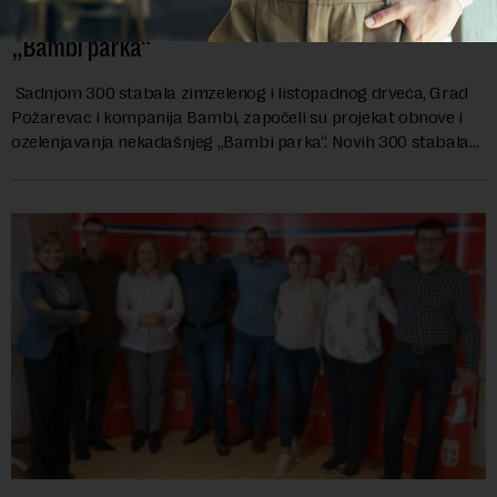
Požarevac i Bambi otpočeli projekat obnove
„Bambi parka“
Sadnjom 300 stabala zimzelenog i listopadnog drveća, Grad
Požarevac i kompanija Bambi, započeli su projekat obnove i
ozelenjavanja nekadašnjeg „Bambi parka“. Novih 300 stabala
će tokom svog rasta na godišnjem nivou osloboditi dovoljno
kiseonika za 150 četvoročlanih porodica. Ambiciozan poduhvat
obnove „Bambi parka“ podrazumeva i izgradnju sportskih,
zabavno-rekreativnih i dečijih sadržaja, kao i dodatnih zelenih
površina, a prvi rezultati biće vidljivi već u maju naredne
godine. „Požarevac je naš dom, a prema domu se uvek
odnosite sa poštovanjem i ponosom. Projektom obnove
„Bambi parka“ ne samo da ćemo oplemeniti zelene površine i
građanima omogućiti uživanje u prijatnom ambijentu, već
ćemo i mladim generacijama poslati snažnu poruku o važnosti
odgovornog odnosa prema životnoj sredini, afirmisati
volonterski rad, kao i značaj rekreacije i zdravih stilova života.
Drago nam je da viziju lepšeg i održivijeg grada delimo sa
kompanijom Bambi i verujem da ćemo kao i do sada