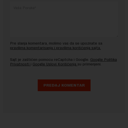
Pre slanja komentara, molimo vas da se upoznate sa
pravilima komentarisanja i pravilima korišćenja sajta.
Sajt je zaštićen pomocu reCaptcha i Google.
Google Politika
Privatnosti
i
Google Uslovi Korišćenja
su primenjeni.