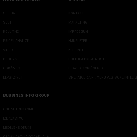
SRBIJA
KONTAKT
SVET
MARKETING
KOLUMNE
IMPRESSUM
PRIČE I ANALIZE
NJUZLETER
VIDEO
KLIJENTI
PODCAST
POLITIKA PRIVATNOSTI
ODRŽIVOST
PRAVILA KORIŠĆENJA
LEPŠI ŽIVOT
SMERNICE ZA PRIMENU VEŠTAČKE INTELI
BUSSINES INFO GROUP
ONLINE EDUKACIJE
IZDAVAŠTVO
MEDIJSKE OBUKE
ORGANIZACIJA DOGADJAJA