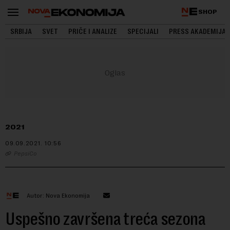
SHOP
SRBIJA
SVET
PRIČE I ANALIZE
SPECIJALI
PRESS AKADEMIJA
2021
09.09.2021.
10:56
PepsiCo
Autor: Nova Ekonomija
Uspešno završena treća sezona