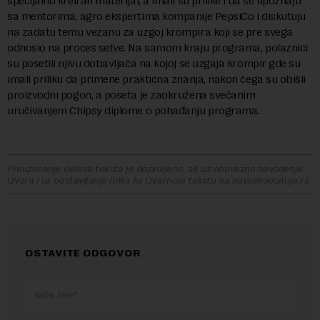
specijalno kreiran materijal, a imali su prilike i da se upoznaju
sa mentorima, agro ekspertima kompanije PepsiCo i diskutuju
na zadatu temu vezanu za uzgoj krompira koji se pre svega
odnosio na proces setve. Na samom kraju programa, polaznici
su posetili njivu dobavljača na kojoj se uzgaja krompir gde su
imali priliku da primene praktična znanja, nakon čega su obišli
proizvodni pogon, a poseta je zaokružena svečanim
uručivanjem Chipsy diplome o pohađanju programa.
Preuzimanje delova teksta je dozvoljeno, ali uz obavezno navođenje
izvora i uz postavljanje linka ka izvornom tekstu na novaekonomija.rs
OSTAVITE ODGOVOR