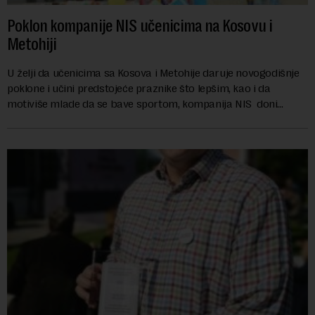
poruka opredeljenosti svih zainteresovanih strana ka održivim
i zelenim rešenjima, već i važan korak na putu priključenja
Poklon kompanije NIS učenicima na Kosovu i
evropskoj porodici naroda.
Metohiji
U želji da učenicima sa Kosova i Metohije daruje novogodišnje
poklone i učini predstojeće praznike što lepšim, kao i da
motiviše mlade da se bave sportom, kompanija NIS doni...