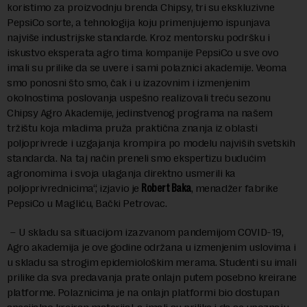
koristimo za proizvodnju brenda Chipsy, tri su ekskluzivne
PepsiCo sorte, a tehnologija koju primenjujemo ispunjava
najviše industrijske standarde. Kroz mentorsku podršku i
iskustvo eksperata agro tima kompanije PepsiCo u sve ovo
imali su prilike da se uvere i sami polaznici akademije. Veoma
smo ponosni što smo, čak i u izazovnim i izmenjenim
okolnostima poslovanja uspešno realizovali treću sezonu
Chipsy Agro Akademije, jedinstvenog programa na našem
tržištu koja mladima pruža praktična znanja iz oblasti
poljoprivrede i uzgajanja krompira po modelu najviših svetskih
standarda. Na taj način preneli smo ekspertizu budućim
agronomima i svoja ulaganja direktno usmerili ka
poljoprivrednicima“, izjavio je
Robert Baka
, menadžer fabrike
PepsiCo u Magliću, Bački Petrovac.
– U skladu sa situacijom izazvanom pandemijom COVID-19,
Agro akademija je ove godine održana u izmenjenim uslovima i
u skladu sa strogim epidemiološkim merama. Studenti su imali
prilike da sva predavanja prate onlajn putem posebno kreirane
platforme. Polaznicima je na onlajn platformi bio dostupan