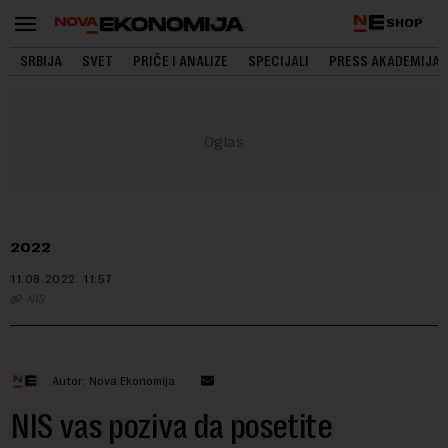
SHOP
SRBIJA
SVET
PRIČE I ANALIZE
SPECIJALI
PRESS AKADEMIJA
2022
11.08.2022.
11:57
NIS
Autor: Nova Ekonomija
NIS vas poziva da posetite