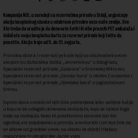
Kompanija NIS, u saradnji sa rezervatima prirode u Srbiji, organizuje
akciju besplatnog ulaska u odabrane prirodne oaze naše zemlje. Sve
što treba da uradite je da donesete četiri ili više praznih PET ambalaža i
dobićete svoju besplatnu kartu za rezervat prirode koji želite da
posetite. Akcija traje od 5. do 31. avgusta.
Prirodna dobra i rezervati prirode koji su obuhvaćeni ovom
akcijom su: Botanička bašta „Jevremovac“ u Beogradu,
Specijalni rezervat prirode „Zasavica“ u Sremskoj Mitrovici,
Specijalni rezervat prirode „Carska bara“ u okolini Zrenjanina i
Specijalni rezervat prirode „Obedska bara“ u jugoistočnom
Sremu.
Ispred ulaza u svaki od njih biće postavljena lako uočljiva kutija
u koju će se odlagati donesena ambalaža, koja se nakon toga
šalje na reciklažu. Kako bi posetiocima boravak bio što
ugodniji, svi zaljubljenici u prirodu, avanturisti i oni koji žele da
se sklone od gradske vreve, na ulasku će dobiti i flašicu
negazirane fruškogorske Jazak vode.