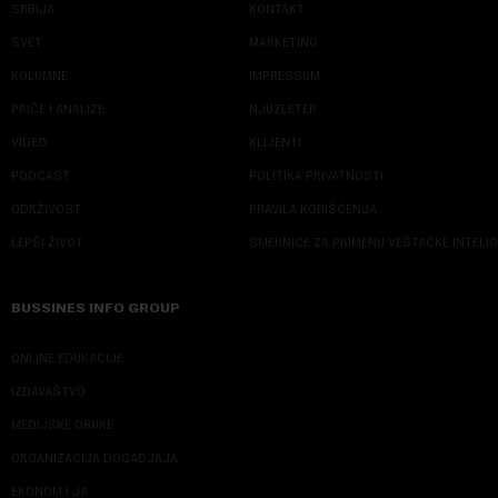
SRBIJA
KONTAKT
SVET
MARKETING
KOLUMNE
IMPRESSUM
PRIČE I ANALIZE
NJUZLETER
VIDEO
KLIJENTI
PODCAST
POLITIKA PRIVATNOSTI
ODRŽIVOST
PRAVILA KORIŠĆENJA
LEPŠI ŽIVOT
SMERNICE ZA PRIMENU VEŠTAČKE INTELI
BUSSINES INFO GROUP
ONLINE EDUKACIJE
IZDAVAŠTVO
MEDIJSKE OBUKE
ORGANIZACIJA DOGADJAJA
EKONOM I JA