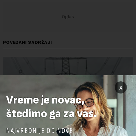
POVEZANI SADRŽAJI
x
Vreme je novac,
štedimo ga za vas.
NAJVREDNIJE OD NOVE