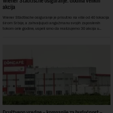
Wiener Städtische osiguranje: Godina velikih
akcija
Wiener Städtische osiguranje je prisutno na više od 40 lokacija
širom Srbije, a zahvaljujući angažmanu svojih zaposlenih
tokom cele godine, uspeli smo da realizujemo 30 akcija u
kojima je učestvovalo više od 450 zaposlenih
Društveno vredne – kompanije za budućnost –