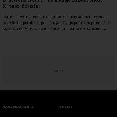
Strauss Adriatic
Kao društveno vredna kompanija, Strauss Adriatic ugrađuje
određena operativna ponašanja u svoju poslovnu praksu i na
taj način utiče na uzroke, čime doprinosi da do određenih
negativnih efekata na društvo i životnu sredinu zapravo ne
dođe ili da njihova razmera bude znatno manja
NOVA EKONOMIJA
O NAMA