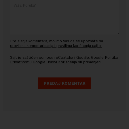
Pre slanja komentara, molimo vas da se upoznate sa
pravilima komentarisanja i pravilima korišćenja sajta.
Sajt je zaštićen pomocu reCaptcha i Google.
Google Politika
Privatnosti
i
Google Uslovi Korišćenja
su primenjeni.