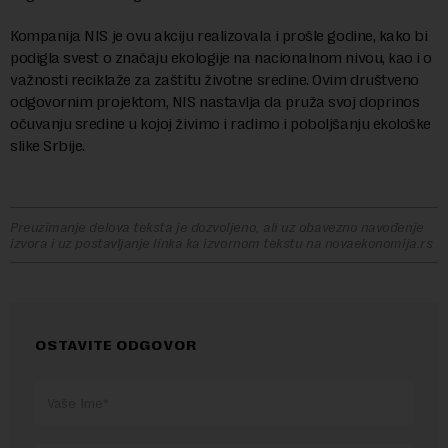
Kompanija NIS je ovu akciju realizovala i prošle godine, kako bi
podigla svest o značaju ekologije na nacionalnom nivou, kao i o
važnosti reciklaže za zaštitu životne sredine. Ovim društveno
odgovornim projektom, NIS nastavlja da pruža svoj doprinos
očuvanju sredine u kojoj živimo i radimo i poboljšanju ekološke
slike Srbije.
Preuzimanje delova teksta je dozvoljeno, ali uz obavezno navođenje
izvora i uz postavljanje linka ka izvornom tekstu na novaekonomija.rs
OSTAVITE ODGOVOR