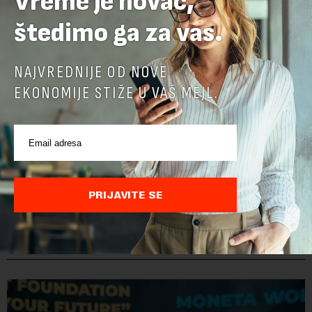
Vreme je novac,
štedimo ga za vas.
NAJVREDNIJE OD NOVE
EKONOMIJE STIŽE U VAŠ MEJL.
PRIJAVITE SE
POVEZANI SADRŽAJI