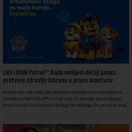
Lidl i PAW Patrol®: Kada omiljeni dečiji junaci
pretvore zdraviju ishranu u pravu avanturu
Kompanija Lidl ovog jula pokreće međunarodnu saradnju sa
brendom PAW Patrol® u Srbiji i još 29 zemalja, postavljajući
nove standarde u oblasti dečijeg marketinga. Po prvi put, ovaj
brend za predškolski uzras...