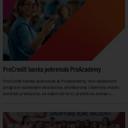
ProCredit banka pokrenula ProAcademy
ProCredit banka pokrenula je ProAcademy, novi edukativni
program namenjen vlasnicima, direktorima i liderima malih i
srednjih preduzeća, sa ciljem da kroz praktična znanja i
razmenu iskustava dodatno unapred...