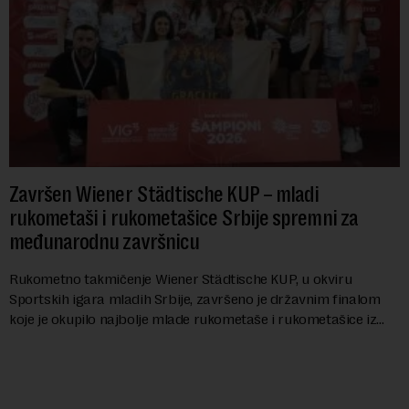
Završen Wiener Städtische KUP – mladi
rukometaši i rukometašice Srbije spremni za
međunarodnu završnicu
Rukometno takmičenje Wiener Städtische KUP, u okviru
Sportskih igara mladih Srbije, završeno je državnim finalom
koje je okupilo najbolje mlade rukometaše i rukometašice iz
svih krajeva zemlje. Nakon kvalifi...