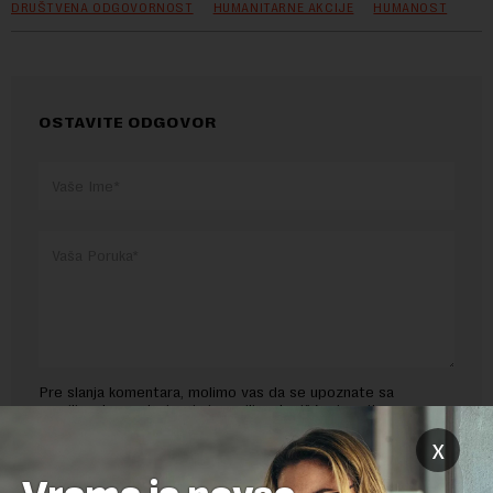
DRUŠTVENA ODGOVORNOST
HUMANITARNE AKCIJE
HUMANOST
OSTAVITE ODGOVOR
Pre slanja komentara, molimo vas da se upoznate sa
pravilima komentarisanja i pravilima korišćenja sajta.
x
Sajt je zaštićen pomocu reCaptcha i Google.
Google Politika
Privatnosti
i
Google Uslovi Korišćenja
su primenjeni.