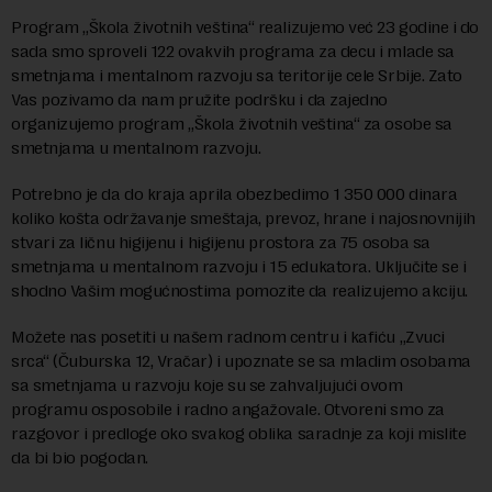
Program „Škola životnih veština“ realizujemo već 23 godine i do
sada smo sproveli 122 ovakvih programa za decu i mlade sa
smetnjama i mentalnom razvoju sa teritorije cele Srbije. Zato
Vas pozivamo da nam pružite podršku i da zajedno
organizujemo program „Škola životnih veština“ za osobe sa
smetnjama u mentalnom razvoju.
Potrebno je da do kraja aprila obezbedimo 1 350 000 dinara
koliko košta održavanje smeštaja, prevoz, hrane i najosnovnijih
stvari za ličnu higijenu i higijenu prostora za 75 osoba sa
smetnjama u mentalnom razvoju i 15 edukatora. Uključite se i
shodno Vašim mogućnostima pomozite da realizujemo akciju.
Možete nas posetiti u našem radnom centru i kafiću „Zvuci
srca“ (Čuburska 12, Vračar) i upoznate se sa mladim osobama
sa smetnjama u razvoju koje su se zahvaljujući ovom
programu osposobile i radno angažovale. Otvoreni smo za
razgovor i predloge oko svakog oblika saradnje za koji mislite
da bi bio pogodan.