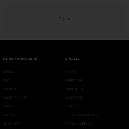
NOVA EKONOMIJA
O NAMA
SRBIJA
KONTAKT
SVET
MARKETING
KOLUMNE
IMPRESSUM
PRIČE I ANALIZE
NJUZLETER
VIDEO
KLIJENTI
PODCAST
POLITIKA PRIVATNOSTI
ODRŽIVOST
PRAVILA KORIŠĆENJA