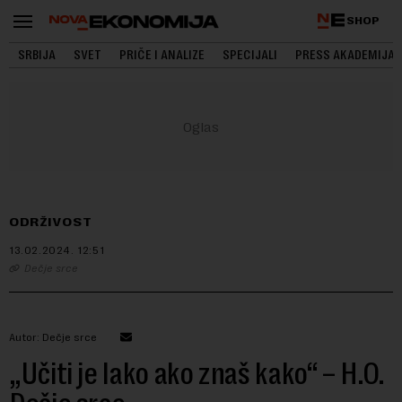
SHOP
SRBIJA
SVET
PRIČE I ANALIZE
SPECIJALI
PRESS AKADEMIJA
ODRŽIVOST
13.02.2024.
12:51
Dečje srce
Autor: Dečje srce
„Učiti je lako ako znaš kako“ – H.O.