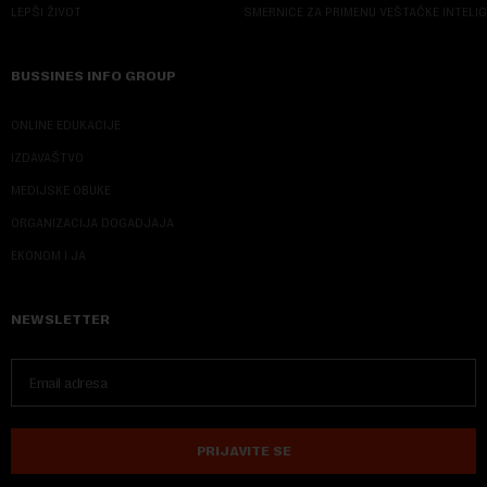
LEPŠI ŽIVOT
SMERNICE ZA PRIMENU VEŠTAČKE INTELI
BUSSINES INFO GROUP
ONLINE EDUKACIJE
IZDAVAŠTVO
MEDIJSKE OBUKE
ORGANIZACIJA DOGADJAJA
EKONOM I JA
NEWSLETTER
PRIJAVITE SE