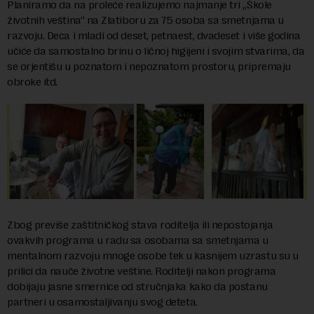
Planiramo da na proleće realizujemo najmanje tri „Škole
životnih veština“ na Zlatiboru za 75 osoba sa smetnjama u
razvoju. Deca i mladi od deset, petnaest, dvadeset i više godina
učiće da samostalno brinu o ličnoj higijeni i svojim stvarima, da
se orjentišu u poznatom i nepoznatom prostoru, pripremaju
obroke itd.
Zbog previše zaštitničkog stava roditelja ili nepostojanja
ovakvih programa u radu sa osobama sa smetnjama u
mentalnom razvoju mnoge osobe tek u kasnijem uzrastu su u
prilici da nauče životne veštine. Roditelji nakon programa
dobijaju jasne smernice od stručnjaka kako da postanu
partneri u osamostaljivanju svog deteta.