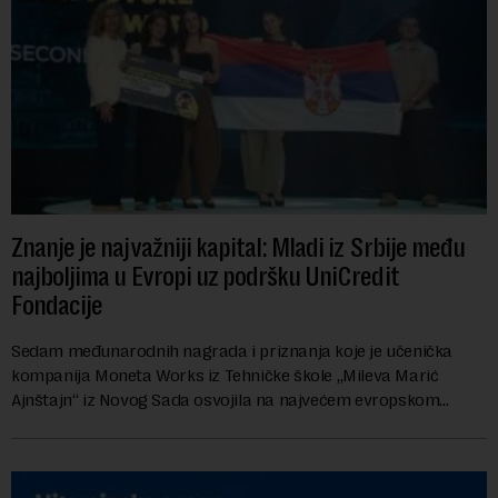
Znanje je najvažniji kapital: Mladi iz Srbije među
najboljima u Evropi uz podršku UniCredit
Fondacije
Sedam međunarodnih nagrada i priznanja koje je učenička
kompanija Moneta Works iz Tehničke škole „Mileva Marić
Ajnštajn“ iz Novog Sada osvojila na najvećem evropskom
festivalu preduzetništva mladih Gen-E 202...