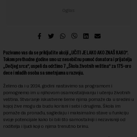
Pozivamo vas da se priključite akciji „UČITI JE LAKO AKO ZNAŠ KAKO“.
Tokom prethodne godine smo uz nesebičnu pomoć donatora i prijatelja
„Dečjeg srca“, uspeli da održimo 7 „Škola životnih veština“ za 175-oro
dece i mladih osoba sa smetnjama u razvoju.
Želimo da i u 2024. godini nastavimo sa programom i
pomognemo im u njihovom osamostaljivanju i učenju životnih
veština. Stvaranje iskustvene šeme njima pomaže da u sredini u
kojoj žive mogu da budu korisni i sebi i drugima. Škola im
pomaže da pronađu, sagledaju i maksimalno stave u funkciju
svoje potencijale kako bi bili što samostalniji i nezavisniji od
roditelja i ljudi koji o njima trenutno brinu.