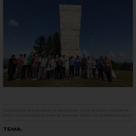
Preuzimanje delova teksta je dozvoljeno, ali uz obavezno navođenje
izvora i uz postavljanje linka ka izvornom tekstu na novaekonomija.rs
TEMA: