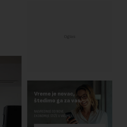
Vreme je novac,
štedimo ga za vas.
NAJVREDNIJE OD NOVE
EKONOMIJE STIŽE U VAŠ MEJL.