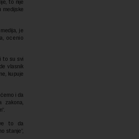
e, to nije
u medijske
 medija,
je
a, ocenio
 to su svi
de vlasnik
ine, kupuje
oćemo i da
a zakona,
“.
sve to da
o stanje“,