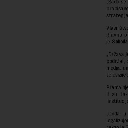
„Sada se 
propisano
strategije
Vlasništv
glavno p
je
Sloboda
„Država j
podržali,
medija, da
televizije
Prema nje
li su ta
instituci
„Onda u 
legalizuj
rekao je 