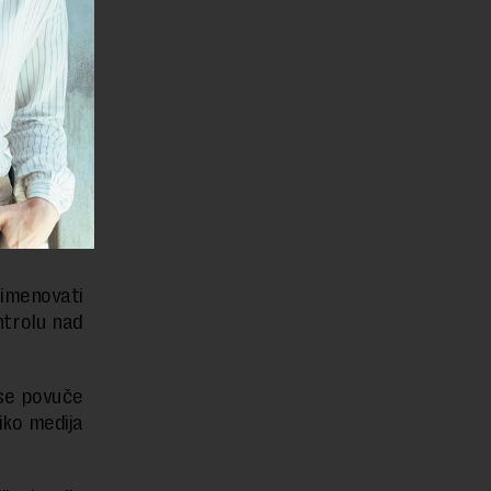
ća, a sva
ao je Milić
ji čiji su
h manjina.
od strane
ravljanja
 imenovati
ntrolu nad
 se povuče
liko medija