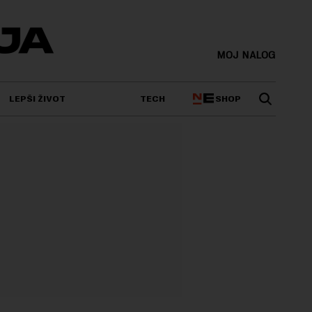
MOJ NALOG
SHOP
LEPŠI ŽIVOT
TECH