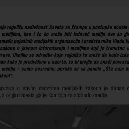
oje regulišu nadležnost Saveta za štampu u postupku dodele 
 medijima, kao i to ko može biti izdavač medija dve su gl
zmeđu pojedinih medijskih organizacija i predstavnika Vlade k
zakona o javnom informisanju i medijima koji je trenutno 
rave. Ukoliko se odredbe koja regulišu ko može da bude izd
ko kako je predviđeno u nacrtu, to bi moglo da znači povrat
o medija – samo posredno, poruke su sa panela „Šta nam d
akoni“.
sprava o novim nacrtima medijskih zakona je danas 
 a organizovala ga je Koalicija za slobodu medija.