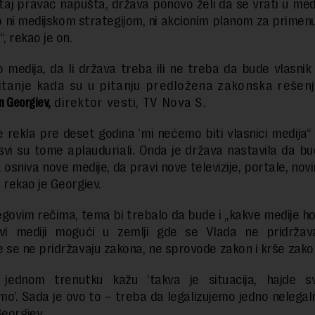
taj pravac napušta, država ponovo želi da se vrati u medij
 ni medijskom strategijom, ni akcionim planom za primen
“, rekao je on.
o medija, da li država treba ili ne treba da bude vlasnik
itanje kada su u pitanju predložena zakonska rešenj
n Georgiev,
direktor vesti, TV Nova S.
e rekla pre deset godina ’mi nećemo biti vlasnici medija“ i
 svi su tome aplauduriali. Onda je država nastavila da bu
 osniva nove medije, da pravi nove televizije, portale, nov
“, rekao je Georgiev.
govim rečima, tema bi trebalo da bude i „kakve medije h
kvi mediji mogući u zemlji gde se Vlada ne pridržav
je se ne pridržavaju zakona, ne sprovode zakon i krše zakon
jednom trenutku kažu ’takva je situacija, hajde 
emo’. Sada je ovo to – treba da legalizujemo jedno nelegaln
Georgiev.