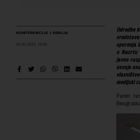
Odredbe k
KONFERENCIJE
SRBIJA
sredstava
sporenja i
03.10.2023.
13:05
o Nacrtu 
javne rasp
usvoje ona
vlasništv
medijski z
Panel ra
Beogradu,