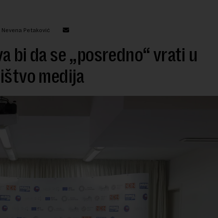
: Nevena Petaković
a bi da se „posredno“ vrati u
ištvo medija