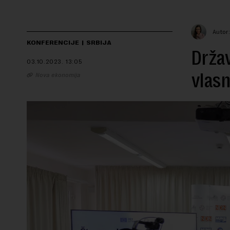
Autor
KONFERENCIJE
SRBIJA
Držav
03.10.2023.
13:05
vlasn
Nova ekonomija