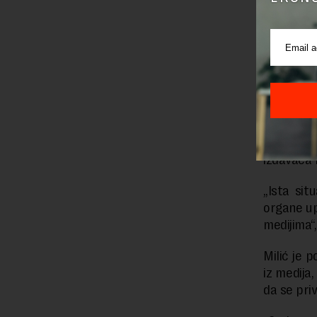
„Drugim 
druga prav
koji je bi
On navodi
izdavači 
Prema nj
osnivača
izdavača 
„Ista sit
organe up
medijima“,
Milić je 
iz medija,
da se priv