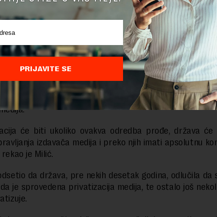
rečima to (izdavači medija) ne mogu biti javna preduze
na lica koja država osniva mogu biti izdavači medija“, rek
o i član radne grupe za izradu nactra zakona.
 da slična situacija postoji i sada kada su u pitanju medi
PRIJAVITE SE
ustanove čiji su osnivači nacionalni saveti nacionalni
egovim rečima to su mediji koji trpe najveći pritisak 
 zbog toga što osnivač ustanove imenjuje organe up
medija.
uacija će biti ukoliko ovakva odredba prođe, država će
ravljanja izdavača medija i preko njih imati apsolutnu ko
 rekao je Milić.
podsetio da država, pre nekih desetak godina, odlučila da
 da je sprovedena privatizacija medija, te ostalo još neko
atizuje.