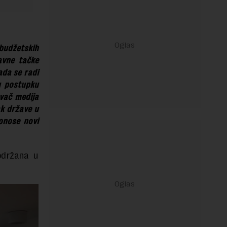
budžetskih
avne tačke
ada se radi
u postupku
avač medija
ak države u
onose novi
održana u