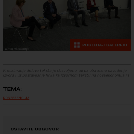
POGLEDAJ GALERIJU
Nova ekonomija
Preuzimanje delova teksta je dozvoljeno, ali uz obavezno navođenje
izvora i uz postavljanje linka ka izvornom tekstu na novaekonomija.rs
TEMA:
KONFERENCIJA
OSTAVITE ODGOVOR