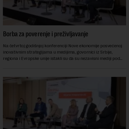
Borba za poverenje i preživljavanje
Na četvrtoj godišnjoj konferenciji Nove ekonomije posvećenoj
inovativnim strategijama u medijima, govornici iz Srbije,
regiona i Evropske unije istakli su da su nezavisni mediji pod
sve većim pritiskom, kako...