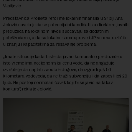
Vasiljević.
Predstavnica Projekta reforme lokalnih finansija u Srbiji Ana
Jolović navela je da se potencijalni kandidati za direktore javnih
preduzeća na lokalnom nivou suočavaju sa dodatnim
poteškoćama, a da su lokalne samouprave i JP veoma različite
u znanju i kapacitetima za rešavanje problema.
„Imate situacije kada biste da javno komunalno preduzeće u
isto vreme ima neekonomsku cenu vode, da ne angažuje
izvršitelje da naplati zaostale dugove, da izgradi još 50
kilometara vodovoda, da ne traži subvenciju, i da zaposli još 20
ljudi. Ne postoji normalan čovek koji bi se javio na takav
konkurs“, rekla je Jolović.