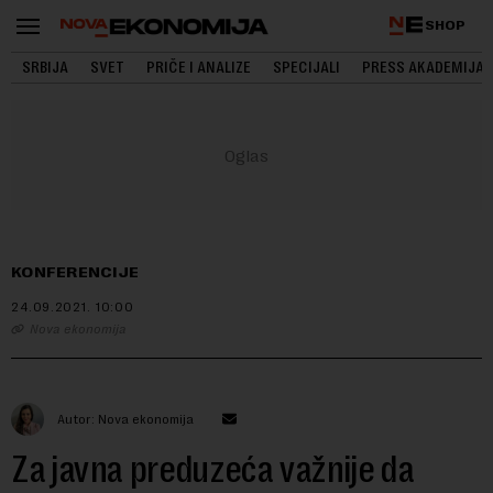
SHOP
SRBIJA
SVET
PRIČE I ANALIZE
SPECIJALI
PRESS AKADEMIJA
KONFERENCIJE
24.09.2021.
10:00
Nova ekonomija
Autor: Nova ekonomija
Za javna preduzeća važnije da