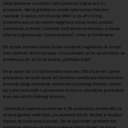
lošije poslovne rezultate i neće postizati ciljeve koji su
propisani… Manji gubitak bi manje opterećivao fiskalne
rashode. U nalazu istraživanje MMF-a za JP u Srbiji,
konstatovano je da najveći negativan uticaj imaju politika
subvencija, prihoda i rashoda kodf javnih preduzeća, a manje
interna organizacija i (poslovodstvo)“, rekao je Dimitrijević.
Stručnjak Svetske banke Duško Vasiljević naglašava da Srbija
ima relativno dobre propise u ovoj oblasti, ali da se oni često ne
primenjuju, jer za to ne postoji „politička volja“.
On je naveo da u Srbiji trenutno ima oko 250 državnih i javnih
preduzeća, od kojih samo 50 direktno izveštavaju Ministarstvo
privrede zbog obavljanja delatnosti od javnog intresa, i ocenio
da treba razmisliti o povlačenju države iz vlasništva preduzeća
koja nisu od strateškog interesa.
„(Država) je najavila povlačenje iz 26 preduzeća, ali tako što će
se prve godine rešiti šest, pa narednih još 20. Možda je taj plan
trebao da bude ambiciozniji… Da ne spominje i problem što
nadzorne odbore i direktore imenuje Vlada Srbije“, kazao je