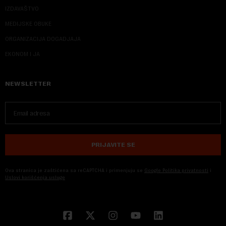
IZDAVAŠTVO
MEDIJSKE OBUKE
ORGANIZACIJA DOGADJAJA
EKONOM I JA
NEWSLETTER
PRIJAVITE SE
Ova stranica je zaštićena sa reCAPTCHA i primenjuju se
Google Politika privatnosti
i
Uslovi korišćenja usluge