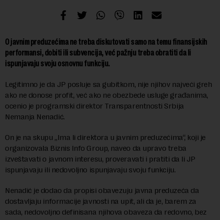
O javnim preduzećima ne treba diskutovati samo na temu finansijskih
performansi, dobiti ili subvencija, već pažnju treba obratiti da li
ispunjavaju svoju osnovnu funkciju.
Legitimno je da JP posluje sa gubitkom, nije njihov najveći greh
ako ne donose profit, već ako ne obezbede usluge građanima,
ocenio je programski direktor Transparentnosti Srbija
Nemanja Nenadić.
On je na skupu „Ima li direktora u javnim preduzećima“, koji je
organizovala Biznis Info Group, naveo da upravo treba
izveštavati o javnom interesu, proveravati i pratiti da li JP
ispunjavaju ili nedovoljno ispunjavaju svoju funkciju.
Nenadić je dodao da propisi obavezuju javna preduzeća da
dostavljaju informacije javnosti na upit, ali da je, barem za
sada, nedovoljno definisana njihova obaveza da redovno, bez