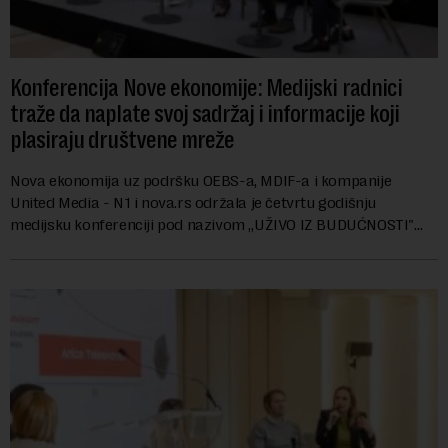
Konferencija Nove ekonomije: Medijski radnici
traže da naplate svoj sadržaj i informacije koji
plasiraju društvene mreže
Nova ekonomija uz podršku OEBS-a, MDIF-a i kompanije
United Media - N1 i nova.rs održala je četvrtu godišnju
medijsku konferenciji pod nazivom „UŽIVO IZ BUDUĆNOSTI"
Inovativne strategije za rast brenda, publ...