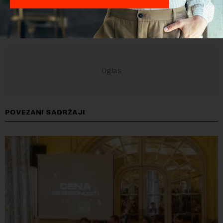
POVEZANI SADRŽAJI