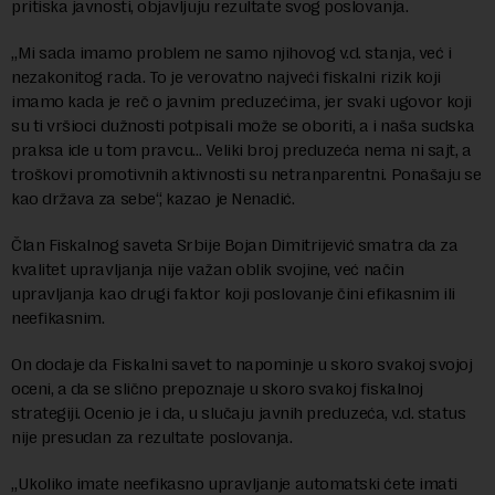
pritiska javnosti, objavljuju rezultate svog poslovanja.
„Mi sada imamo problem ne samo njihovog v.d. stanja, već i
nezakonitog rada. To je verovatno najveći fiskalni rizik koji
imamo kada je reč o javnim preduzećima, jer svaki ugovor koji
su ti vršioci dužnosti potpisali može se oboriti, a i naša sudska
praksa ide u tom pravcu… Veliki broj preduzeća nema ni sajt, a
troškovi promotivnih aktivnosti su netranparentni. Ponašaju se
kao država za sebe“, kazao je Nenadić.
Član Fiskalnog saveta Srbije Bojan Dimitrijević smatra da za
kvalitet upravljanja nije važan oblik svojine, već način
upravljanja kao drugi faktor koji poslovanje čini efikasnim ili
neefikasnim.
On dodaje da Fiskalni savet to napominje u skoro svakoj svojoj
oceni, a da se slično prepoznaje u skoro svakoj fiskalnoj
strategiji. Ocenio je i da, u slučaju javnih preduzeća, v.d. status
nije presudan za rezultate poslovanja.
„Ukoliko imate neefikasno upravljanje automatski ćete imati