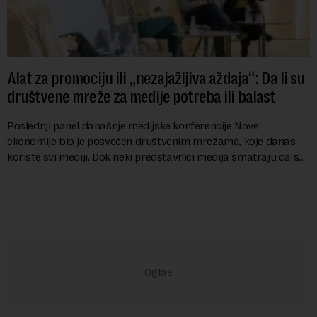
Alat za promociju ili „nezajažljiva aždaja“: Da li su
društvene mreže za medije potreba ili balast
Poslednji panel današnje medijske konferencije Nove
ekonomije bio je posvećen društvenim mrežama, koje danas
koriste svi mediji. Dok neki predstavnici medija smatraju da su
mreže “aždaja” koju hranimo, neki ...