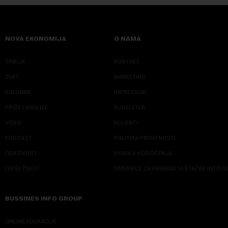
NOVA EKONOMIJA
O NAMA
SRBIJA
KONTAKT
SVET
MARKETING
KOLUMNE
IMPRESSUM
PRIČE I ANALIZE
NJUZLETER
VIDEO
KLIJENTI
PODCAST
POLITIKA PRIVATNOSTI
ODRŽIVOST
PRAVILA KORIŠĆENJA
LEPŠI ŽIVOT
SMERNICE ZA PRIMENU VEŠTAČKE INTELI
BUSSINES INFO GROUP
ONLINE EDUKACIJE