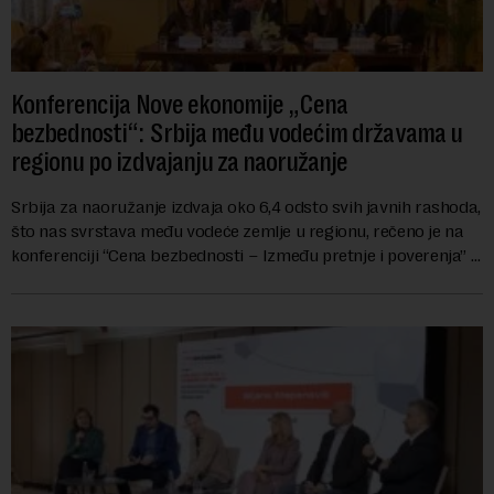
Konferencija Nove ekonomije „Cena
bezbednosti“: Srbija među vodećim državama u
regionu po izdvajanju za naoružanje
Srbija za naoružanje izdvaja oko 6,4 odsto svih javnih rashoda,
što nas svrstava među vodeće zemlje u regionu, rečeno je na
konferenciji “Cena bezbednosti – Između pretnje i poverenja” u
organizaciji Nove ek...