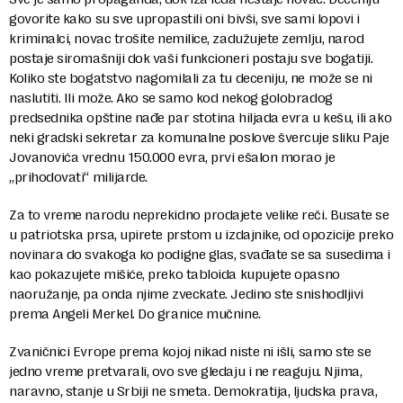
govorite kako su sve upropastili oni bivši, sve sami lopovi i
kriminalci, novac trošite nemilice, zadužujete zemlju, narod
postaje siromašniji dok vaši funkcioneri postaju sve bogatiji.
Koliko ste bogatstvo nagomilali za tu deceniju, ne može se ni
naslutiti. Ili može. Ako se samo kod nekog golobradog
predsednika opštine nađe par stotina hiljada evra u kešu, ili ako
neki gradski sekretar za komunalne poslove švercuje sliku Paje
Jovanovića vrednu 150.000 evra, prvi ešalon morao je
„prihodovati“ milijarde.
Za to vreme narodu neprekidno prodajete velike reči. Busate se
u patriotska prsa, upirete prstom u izdajnike, od opozicije preko
novinara do svakoga ko podigne glas, svađate se sa susedima i
kao pokazujete mišiće, preko tabloida kupujete opasno
naoružanje, pa onda njime zveckate. Jedino ste snishodljivi
prema Angeli Merkel. Do granice mučnine.
Zvaničnici Evrope prema kojoj nikad niste ni išli, samo ste se
jedno vreme pretvarali, ovo sve gledaju i ne reaguju. Njima,
naravno, stanje u Srbiji ne smeta. Demokratija, ljudska prava,