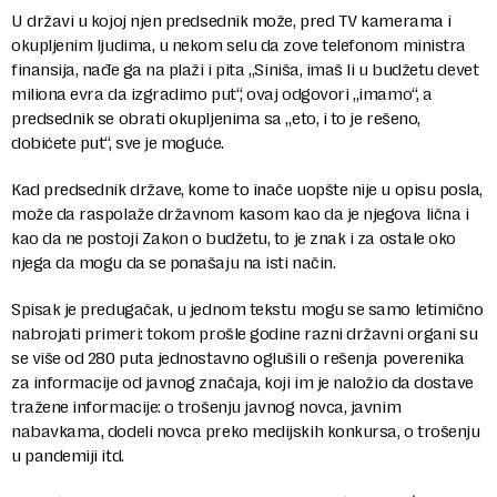
U državi u kojoj njen predsednik može, pred TV kamerama i
okupljenim ljudima, u nekom selu da zove telefonom ministra
finansija, nađe ga na plaži i pita „Siniša, imaš li u budžetu devet
miliona evra da izgradimo put“, ovaj odgovori „imamo“, a
predsednik se obrati okupljenima sa „eto, i to je rešeno,
dobićete put“, sve je moguće.
Kad predsednik države, kome to inače uopšte nije u opisu posla,
može da raspolaže državnom kasom kao da je njegova lična i
kao da ne postoji Zakon o budžetu, to je znak i za ostale oko
njega da mogu da se ponašaju na isti način.
Spisak je predugačak, u jednom tekstu mogu se samo letimično
nabrojati primeri: tokom prošle godine razni državni organi su
se više od 280 puta jednostavno oglušili o rešenja poverenika
za informacije od javnog značaja, koji im je naložio da dostave
tražene informacije: o trošenju javnog novca, javnim
nabavkama, dodeli novca preko medijskih konkursa, o trošenju
u pandemiji itd.