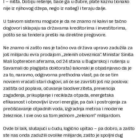
I – ništa. Dobiju rešenje, bace ga u đubre, plate kaznu (ionako
nije iz njihovog džepa, nego iz našeg) i teraju dalje.
U takvom sistemu moguće je da ne znamo ni kakvi se tačno
dogovori sklapaju sa državama kreditorima i investitorima,
pošto se sa tendera prešlo na direktne pregovore.
Ne znamo ni zašto nas je tačno ova država upravo zadužila za
još milijardu evra prodajom „zelenih obveznica“. Ministar Siniša
Mali (opterećen aferama, od 24 stana u Bugarskoj i rušenja u
Savamali do plagijata doktorata) lakonski je objašnjavao da je
za to, naravno, odgovorna prethodna vlast, pa će se tim
novcem vraćati stari dugovi, ali će se završiti još niz poslova:
zaštita od poplava, očuvanje biodiverziteta, prevencija
zagađenja, prikupljanje i reciklaža otpada, energetska
efikasnost i obnovljivi izvori energije, pa čak i postrojenja za
prečišćavanje otpadnih voda, izgradnja metroa i moderne
železnice. I sve ovo sa tom jednom „zelenom“ milijardom.
Ovde bi laik, slušajući u čudu, logično upitao – pa dobro, a zašto
ste nas onda zadužili ovolike milijarde, zašto je spoljni dug