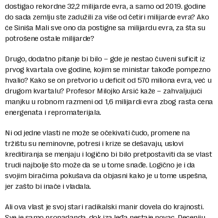
dostigao rekordne 32,2 milijarde evra, a samo od 2019. godine
do sada zemlju ste zadužili za više od četiri milijarde evra? Ako
će Siniša Mali sve ono da postigne sa milijardu evra, za šta su
potrošene ostale milijarde?
Drugo, dodatno pitanje bi bilo – gde je nestao čuveni suficit iz
prvog kvartala ove godine, kojim se ministar takođe pompezno
hvalio? Kako se on pretvorio u deficit od 570 miliona evra, već u
drugom kvartalu? Profesor Milojko Arsić kaže – zahvaljujući
manjku u robnom razmeni od 1,6 milijardi evra zbog rasta cena
energenata i repromaterijala.
Ni od jedne vlasti ne može se očekivati čudo, promene na
tržištu su neminovne, potresi i krize se dešavaju, uslovi
kreditiranja se menjaju i logično bi bilo pretpostaviti da se vlast
trudi najbolje što može da se u tome snađe. Logično je i da
svojim biračima pokušava da objasni kako je u tome uspešna,
jer zašto bi inače i vladala.
Ali ova vlast je svoj stari radikalski manir dovela do krajnosti.
Sve je samo propaganda, dok iza leđa nestaje novac. Deceniju