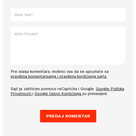
Pre slanja komentara, molimo vas da se upoznate sa
pravilima komentarisanja i pravilima korišćenja sajta.
Sajt je zaštićen pomocu reCaptcha i Google.
Google Politika
Privatnosti
i
Google Uslovi Korišćenja
su primenjeni.