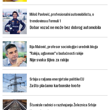
Miloš Pavlović, profesionalni automobilista, o
trendovima u Formuli 1
Dobar vozač ne može bez dobrog automobila
Ilija Malović, profesor sociologije i urednik bloga
"Rakija, uglavnom" o budućnosti rakije
Nije svaka šljiva za rakiju
Srbija u ralјama energetske politike EU
Zašto plaćamo karbonske kvote
Šta misle radnici o razdvajanju Železnica Srbije