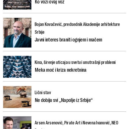
Ko vozi ovaj voz
Bojan Kovačević, predsednik Akademije arhitekture
Srbije
Javni interes braniti ognjem i mačem
Kina, širenje uticaja u svetu i unutrašnji problemi
Meka moć i kriza nekretnina
Lični stav
Ne dobiju svi „Napolje iz Srbije“
Arsen Arsenović, Pirate Art i Nevena Ivanović, NEO