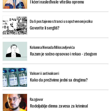
I kćeri nasleđivale vitešku opremu
Da li postajemo stranci u sopstvenom jeziku
Govorite li sergliš?
Kolumna Nenada Milosavljevića
Razum je sočno opsovao i rekao - zbogom
Vakseri i antivakseri
Kako da preživimo jedni sa drugima?
Razgovor
Rodoljublje dimna zavesa za kriminal