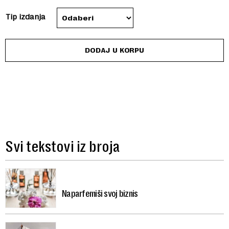
through
Tip izdanja
200 RSD
DODAJ U KORPU
Svi tekstovi iz broja
Naparfemiši svoj biznis