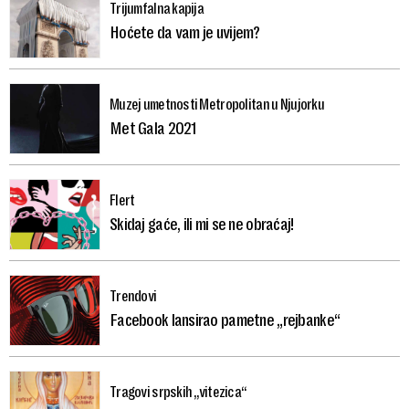
Trijumfalna kapija
Hoćete da vam je uvijem?
Muzej umetnosti Metropolitan u Njujorku
Met Gala 2021
Flert
Skidaj gaće, ili mi se ne obraćaj!
Trendovi
Facebook lansirao pametne „rejbanke“
Tragovi srpskih „vitezica“