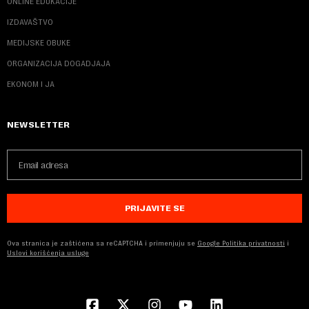
ONLINE EDUKACIJE
IZDAVAŠTVO
MEDIJSKE OBUKE
ORGANIZACIJA DOGADJAJA
EKONOM I JA
NEWSLETTER
PRIJAVITE SE
Ova stranica je zaštićena sa reCAPTCHA i primenjuju se
Google Politika privatnosti
i
Uslovi korišćenja usluge