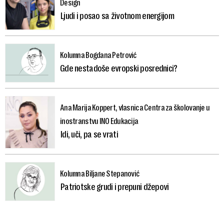
Design
Ljudi i posao sa životnom energijom
Kolumna Bogdana Petrović
Gde nestadoše evropski posrednici?
Ana Marija Koppert, vlasnica Centra za školovanje u
inostranstvu INO Edukacija
Idi, uči, pa se vrati
Kolumna Biljane Stepanović
Patriotske grudi i prepuni džepovi