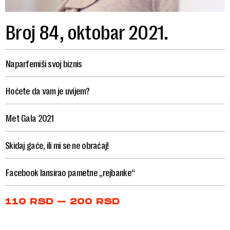
Broj 84, oktobar 2021.
Naparfemiši svoj biznis
Hoćete da vam je uvijem?
Met Gala 2021
Skidaj gaće, ili mi se ne obraćaj!
Facebook lansirao pametne „rejbanke“
Price
110
RSD
–
200
RSD
range:
110 RSD