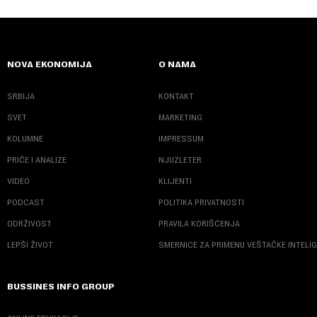
NOVA EKONOMIJA
O NAMA
SRBIJA
KONTAKT
SVET
MARKETING
KOLUMNE
IMPRESSUM
PRIČE I ANALIZE
NJUZLETER
VIDEO
KLIJENTI
PODCAST
POLITIKA PRIVATNOSTI
ODRŽIVOST
PRAVILA KORIŠĆENJA
LEPŠI ŽIVOT
SMERNICE ZA PRIMENU VEŠTAČKE INTELI
BUSSINES INFO GROUP