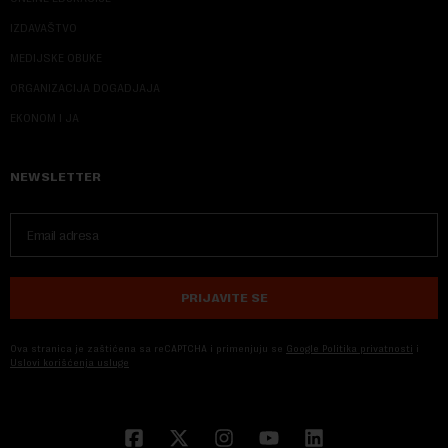
IZDAVAŠTVO
MEDIJSKE OBUKE
ORGANIZACIJA DOGADJAJA
EKONOM I JA
NEWSLETTER
PRIJAVITE SE
Ova stranica je zaštićena sa reCAPTCHA i primenjuju se
Google Politika privatnosti
i
Uslovi korišćenja usluge