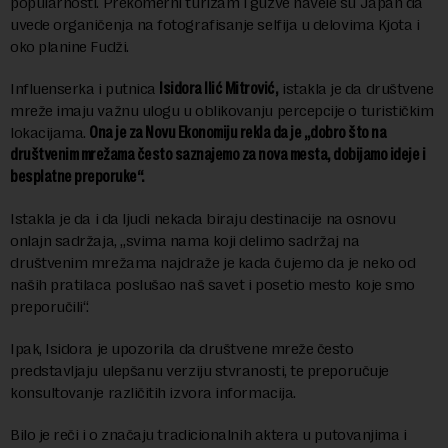
popularnosti. Prekomerni turizam i gužve navele su Japan da
uvede organičenja na fotografisanje selfija u delovima Kjota i
oko planine Fudži.
Influenserka i putnica
Isidora Ilić Mitrović,
istakla je da društvene
mreže imaju važnu ulogu u oblikovanju percepcije o turističkim
lokacijama.
Ona je za Novu Ekonomiju rekla da je „dobro što na
društvenim mrežama često saznajemo za nova mesta, dobijamo ideje i
besplatne preporuke“.
Istakla je da i da ljudi nekada biraju destinacije na osnovu
onlajn sadržaja, „svima nama koji delimo sadržaj na
društvenim mrežama najdraže je kada čujemo da je neko od
naših pratilaca poslušao naš savet i posetio mesto koje smo
preporučili“.
Ipak, Isidora je upozorila da društvene mreže često
predstavljaju ulepšanu verziju stvranosti, te preporučuje
konsultovanje različitih izvora informacija.
Bilo je reči i o značaju tradicionalnih aktera u putovanjima i