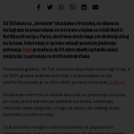
Od TikTokova sa „skrivenim“ lokacijama u Hrvatskoj, do objava na
Instagramu sa preporukama za restorane u kojima su ručali likovi iz
Netfliksovih serija u Parizu, društvene mreže imaju sve direktniji uticaj
na turizam. Anketa koju je sproveo vebsajt posvećen planiranju
putovanja
Tripit
pronašla je da 69 odsto mladih ispitanika nalazi
inspiraciju za putovanja na društvenim mrežama.
Poslednjih godina, Tik Tok značajno doprinosi rastu tog broja, a
od 2021. godine količina sadržaja o putovanjima na toj
platformi porasla je za 410 odsto, prenosi francuski
Le Mond
.
Društvene mreže su se istakle kao alat za promociju turizma,
jer nude privid iskrene perspektive korisnika, zahtevaju
relativno niska ulaganja, i mogu da dopru do velikog broja
korisnika u kratkom roku.
To je koristilo mnogim malim biznisima na popularnim
destinacijama, koji su postali viralni na društvenim mrežama.