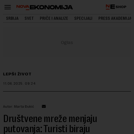
SHOP
SRBIJA
SVET
PRIČE I ANALIZE
SPECIJALI
PRESS AKADEMIJA
LEPŠI ŽIVOT
11.06.2025.
09:24
Autor: Marta Đukić
Društvene mreže menjaju
putovanja: Turisti biraju