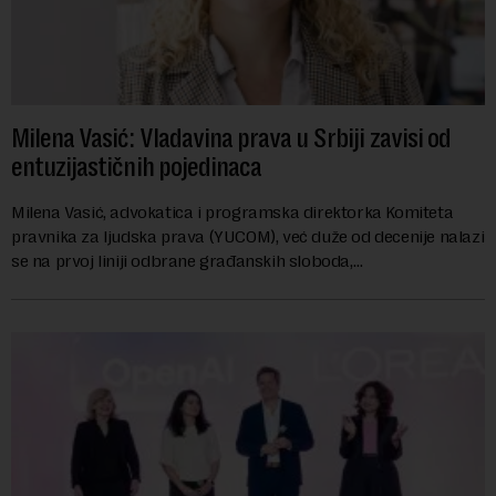
Milena Vasić: Vladavina prava u Srbiji zavisi od
entuzijastičnih pojedinaca
Milena Vasić, advokatica i programska direktorka Komiteta
pravnika za ljudska prava (YUCOM), već duže od decenije nalazi
se na prvoj liniji odbrane građanskih sloboda,
marginalizovanih grupa, žrtava diskrimi...