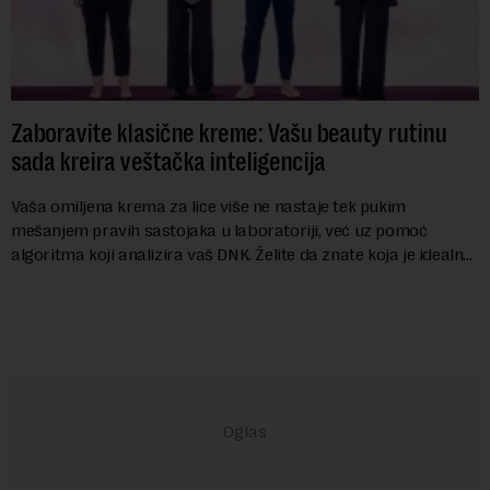
Zaboravite klasične kreme: Vašu beauty rutinu
sada kreira veštačka inteligencija
Vaša omiljena krema za lice više ne nastaje tek pukim
mešanjem pravih sastojaka u laboratoriji, već uz pomoć
algoritma koji analizira vaš DNK. Želite da znate koja je idealna
nijansa crvenog ruža za vas, u s...