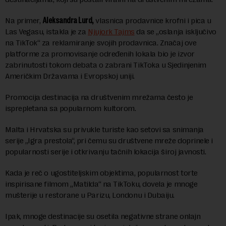
Na primer,
Aleksandra Lurd,
vlasnica prodavnice krofni i pica u
Las Vegasu, istakla je za
Njujork Tajms
da se „oslanja isključivo
na TikTok“ za reklamiranje svojih prodavnica. Značaj ove
platforme za promovisanje određenih lokala bio je izvor
zabrinutosti tokom debata o zabrani TikToka u Sjedinjenim
Američkim Državama i Evropskoj uniji.
Promocija destinacija na društvenim mrežama često je
isprepletana sa popularnom kultorom.
Malta i Hrvatska su privukle turiste kao setovi sa snimanja
serije „Igra prestola“, pri čemu su društvene mreže doprinele i
popularnosti serije i otkrivanju tačnih lokacija široj javnosti.
Kada je reč o ugostiteljskim objektima, popularnost torte
inspirisane filmom „Matilda“ na TikToku, dovela je mnoge
mušterije u restorane u Parizu, Londonu i Dubaiju.
Ipak, mnoge destinacije su osetila negativne strane onlajn