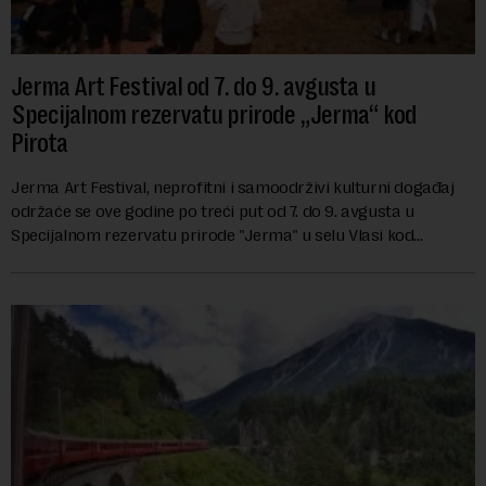
Jerma Art Festival od 7. do 9. avgusta u
Specijalnom rezervatu prirode „Jerma“ kod
Pirota
Jerma Art Festival, neprofitni i samoodrživi kulturni događaj
održaće se ove godine po treći put od 7. do 9. avgusta u
Specijalnom rezervatu prirode "Jerma" u selu Vlasi kod
Pirota.Festival okuplja umetn...