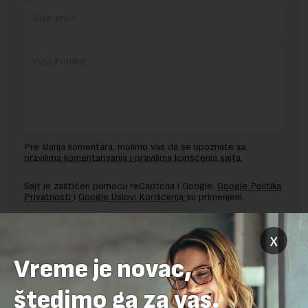
Pre slanja komentara, molimo vas da se upoznate sa
pravilima komentarisanja i pravilima korišćenja sajta.
Sajt je zaštićen pomocu reCaptcha i Google.
Google Politika
Privatnosti
i
Google Uslovi Korišćenja
su primenjeni.
x
Vreme je novac,
štedimo ga za vas.