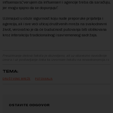
influensara,“verujem da influenseri i agencije treba da sarađuju,
jer mogu sjajno da se dopunjuju“.
Uzimajući u obzir sigurnost koju nude preporuke prijatelja i
agencija, ali i sve veći uticaj društvenih mreža na svakodnevni
život, verovatno je da će budućnost putovanja biti oblikovana
kroz interakciju tradicionalnog i savremeneog sadržaja.
Preuzimanje delova teksta je dozvoljeno, ali uz obavezno navođenje
izvora i uz postavljanje linka ka izvornom tekstu na novaekonomija.rs
TEMA:
DRUŠTVENE MREŽE
PUTOVANJA
OSTAVITE ODGOVOR