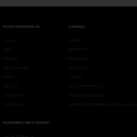
NOVA EKONOMIJA
O NAMA
SRBIJA
KONTAKT
SVET
MARKETING
KOLUMNE
IMPRESSUM
PRIČE I ANALIZE
NJUZLETER
VIDEO
KLIJENTI
PODCAST
POLITIKA PRIVATNOSTI
ODRŽIVOST
PRAVILA KORIŠĆENJA
LEPŠI ŽIVOT
SMERNICE ZA PRIMENU VEŠTAČKE INTELI
BUSSINES INFO GROUP
ONLINE EDUKACIJE