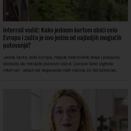
Interrail vodič: Kako jednom kartom obići celu
Evropu i zašto je ovo jedno od najboljih mogućih
putovanja?
Jedna karta, cela Evropa, hiljade železničkih linija i potpuna
sloboda da menjate planove usput. Upravo tako izgleda
Interrail - jedan od najpopularnijih načina za istraživanje
Evrope, koji već decenijama pr...