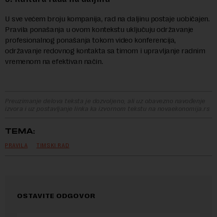
U sve većem broju kompanija, rad na daljinu postaje uobičajen.
Pravila ponašanja u ovom kontekstu uključuju održavanje
profesionalnog ponašanja tokom video konferencija,
održavanje redovnog kontakta sa timom i upravljanje radnim
vremenom na efektivan način.
Preuzimanje delova teksta je dozvoljeno, ali uz obavezno navođenje
izvora i uz postavljanje linka ka izvornom tekstu na novaekonomija.rs
TEMA:
PRAVILA
TIMSKI RAD
OSTAVITE ODGOVOR