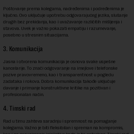
Poštovanje prema kolegama, nadređenima i podređenima je
ključno. Ovo uključuje upotrebu odgovarajućeg jezika, slušanje
drugih bez prekidanja, kao i uvažavanje različitih mišljenja i
stavova. Uvek je važno pokazati empatiju i razumevanje,
posebno u stresnim situacijama.
3. Komunikacija
Jasna i otvorena komunikacija je osnova svake uspešne
kancelarije. To znači odgovaranje na imejlove i telefonske
pozive pravovremeno, kao i transparentnost u pogledu
zadataka i rokova. Dobra komunikacija takođe uključuje
davanje i primanje konstruktivne kritike na pozitivan i
profesionalan način.
4. Timski rad
Rad u timu zahteva saradnju i spremnost na pomaganje
kolegama. Važno je biti fleksibilan i spreman na kompromis,