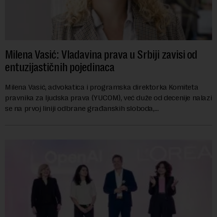
Milena Vasić: Vladavina prava u Srbiji zavisi od
entuzijastičnih pojedinaca
Milena Vasić, advokatica i programska direktorka Komiteta
pravnika za ljudska prava (YUCOM), već duže od decenije nalazi
se na prvoj liniji odbrane građanskih sloboda,
marginalizovanih grupa, žrtava diskrimi...