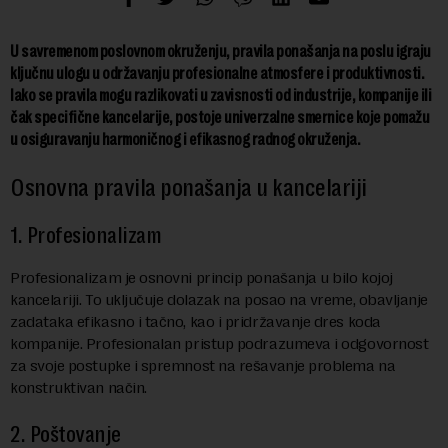
U savremenom poslovnom okruženju, pravila ponašanja na poslu igraju
ključnu ulogu u održavanju profesionalne atmosfere i produktivnosti.
Iako se pravila mogu razlikovati u zavisnosti od industrije, kompanije ili
čak specifične kancelarije, postoje univerzalne smernice koje pomažu
u osiguravanju harmoničnog i efikasnog radnog okruženja.
Osnovna pravila ponašanja u kancelariji
1. Profesionalizam
Profesionalizam je osnovni princip ponašanja u bilo kojoj
kancelariji. To uključuje dolazak na posao na vreme, obavljanje
zadataka efikasno i tačno, kao i pridržavanje dres koda
kompanije. Profesionalan pristup podrazumeva i odgovornost
za svoje postupke i spremnost na rešavanje problema na
konstruktivan način.
2. Poštovanje