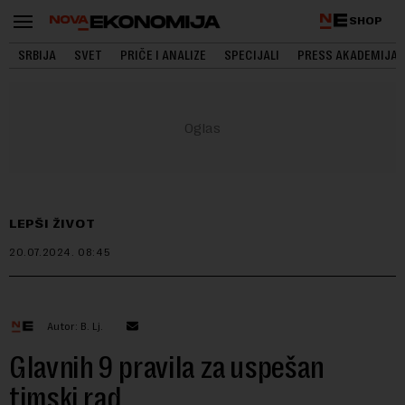
SHOP
SRBIJA
SVET
PRIČE I ANALIZE
SPECIJALI
PRESS AKADEMIJA
LEPŠI ŽIVOT
20.07.2024.
08:45
Autor: B. Lj.
Glavnih 9 pravila za uspešan
timski rad