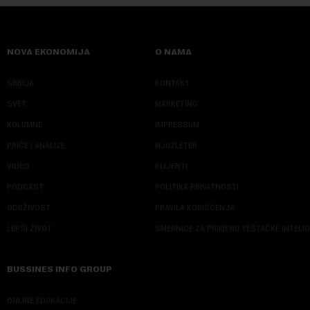
NOVA EKONOMIJA
O NAMA
SRBIJA
KONTAKT
SVET
MARKETING
KOLUMNE
IMPRESSUM
PRIČE I ANALIZE
NJUZLETER
VIDEO
KLIJENTI
PODCAST
POLITIKA PRIVATNOSTI
ODRŽIVOST
PRAVILA KORIŠĆENJA
LEPŠI ŽIVOT
SMERNICE ZA PRIMENU VEŠTAČKE INTELI
BUSSINES INFO GROUP
ONLINE EDUKACIJE