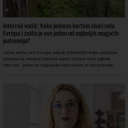
Interrail vodič: Kako jednom kartom obići celu
Evropu i zašto je ovo jedno od najboljih mogućih
putovanja?
Jedna karta, cela Evropa, hiljade železničkih linija i potpuna
sloboda da menjate planove usput. Upravo tako izgleda
Interrail - jedan od najpopularnijih načina za istraživanje
Evrope, koji već decenijama pr...