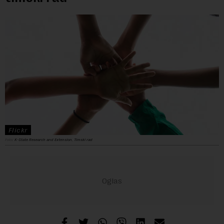
Flickr
Foto:
K-State Research and Extension
,
Timski rad