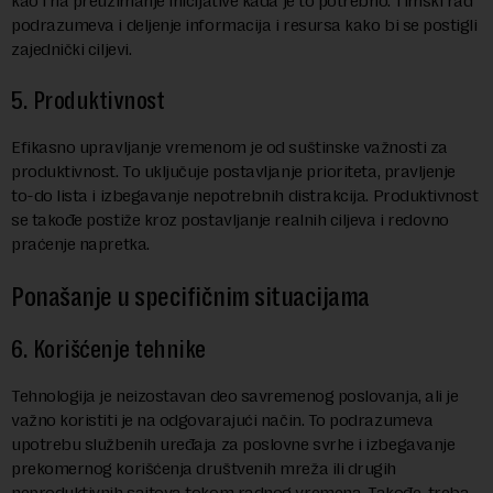
kao i na preuzimanje inicijative kada je to potrebno. Timski rad
podrazumeva i deljenje informacija i resursa kako bi se postigli
zajednički ciljevi.
5. Produktivnost
Efikasno upravljanje vremenom je od suštinske važnosti za
produktivnost. To uključuje postavljanje prioriteta, pravljenje
to-do lista i izbegavanje nepotrebnih distrakcija. Produktivnost
se takođe postiže kroz postavljanje realnih ciljeva i redovno
praćenje napretka.
Ponašanje u specifičnim situacijama
6. Korišćenje tehnike
Tehnologija je neizostavan deo savremenog poslovanja, ali je
važno koristiti je na odgovarajući način. To podrazumeva
upotrebu službenih uređaja za poslovne svrhe i izbegavanje
prekomernog korišćenja društvenih mreža ili drugih
neproduktivnih sajtova tokom radnog vremena. Takođe, treba