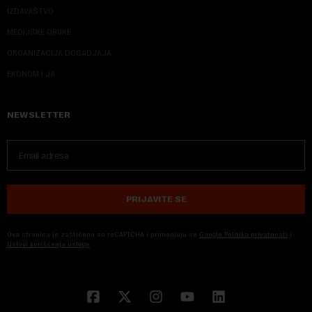
IZDAVAŠTVO
MEDIJSKE OBUKE
ORGANIZACIJA DOGADJAJA
EKONOM I JA
NEWSLETTER
PRIJAVITE SE
Ova stranica je zaštićena sa reCAPTCHA i primenjuju se
Google Politika privatnosti
i
Uslovi korišćenja usluge