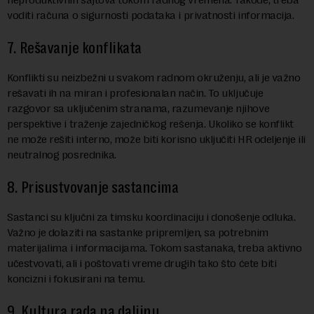
voditi računa o sigurnosti podataka i privatnosti informacija.
7. Rešavanje konflikata
Konflikti su neizbežni u svakom radnom okruženju, ali je važno
rešavati ih na miran i profesionalan način. To uključuje
razgovor sa uključenim stranama, razumevanje njihove
perspektive i traženje zajedničkog rešenja. Ukoliko se konflikt
ne može rešiti interno, može biti korisno uključiti HR odeljenje ili
neutralnog posrednika.
8. Prisustvovanje sastancima
Sastanci su ključni za timsku koordinaciju i donošenje odluka.
Važno je dolaziti na sastanke pripremljen, sa potrebnim
materijalima i informacijama. Tokom sastanaka, treba aktivno
učestvovati, ali i poštovati vreme drugih tako što ćete biti
koncizni i fokusirani na temu.
9. Kultura rada na daljinu