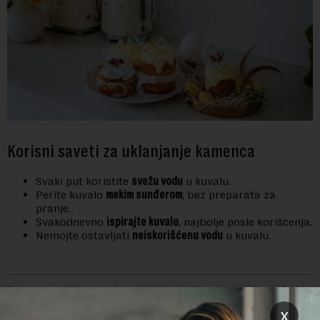
Korisni saveti za uklanjanje kamenca
Svaki put koristite
svežu vodu
u kuvalu.
Perite kuvalo
mekim sunđerom
, bez preparata za
pranje.
Svakodnevno
ispirajte kuvalo
, najbolje posle korišćenja.
Nemojte ostavljati
neiskorišćenu vodu
u kuvalu.
Preuzimanje delova teksta je dozvoljeno, ali uz obavezno navođenje
izvora i uz postavljanje linka ka izvornom tekstu na novaekonomija.rs
x