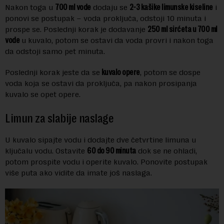
Nakon toga u
700 ml vode
dodaju se
2-3 kašike limunske kiseline
i
ponovi se postupak – voda proključa, odstoji 10 minuta i
prospe se. Poslednji korak je dodavanje
250 ml sirćeta u 700 ml
vode
u kuvalo, potom se ostavi da voda provri i nakon toga
da odstoji samo pet minuta.
Poslednji korak jeste da se
kuvalo opere
, potom se dospe
voda koja se ostavi da proključa, pa nakon prosipanja
kuvalo se opet opere.
Limun za slabije naslage
U kuvalo sipajte vodu i dodajte dve četvrtine limuna u
ključalu vodu. Ostavite
60 do 90 minuta
dok se ne ohladi,
potom prospite vodu i operite kuvalo. Ponovite postupak
više puta ako vidite da imate još naslaga.