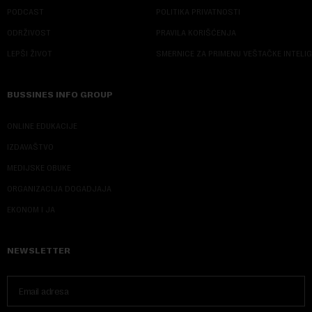
PODCAST
POLITIKA PRIVATNOSTI
ODRŽIVOST
PRAVILA KORIŠĆENJA
LEPŠI ŽIVOT
SMERNICE ZA PRIMENU VEŠTAČKE INTELI
BUSSINES INFO GROUP
ONLINE EDUKACIJE
IZDAVAŠTVO
MEDIJSKE OBUKE
ORGANIZACIJA DOGADJAJA
EKONOM I JA
NEWSLETTER