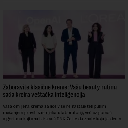
Zaboravite klasične kreme: Vašu beauty rutinu
sada kreira veštačka inteligencija
Vaša omiljena krema za lice više ne nastaje tek pukim
mešanjem pravih sastojaka u laboratoriji, već uz pomoć
algoritma koji analizira vaš DNK. Želite da znate koja je idealna
nijansa crvenog ruža za vas, u s...