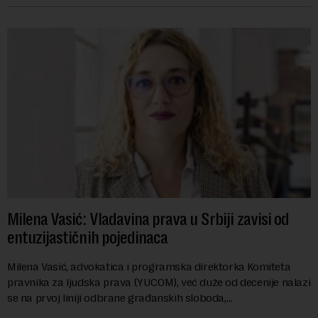
Milena Vasić: Vladavina prava u Srbiji zavisi od
entuzijastičnih pojedinaca
Milena Vasić, advokatica i programska direktorka Komiteta
pravnika za ljudska prava (YUCOM), već duže od decenije nalazi
se na prvoj liniji odbrane građanskih sloboda,
marginalizovanih grupa, žrtava diskrimi...