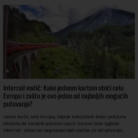
Interrail vodič: Kako jednom kartom obići celu
Evropu i zašto je ovo jedno od najboljih mogućih
putovanja?
Jedna karta, cela Evropa, hiljade železničkih linija i potpuna
sloboda da menjate planove usput. Upravo tako izgleda
Interrail - jedan od najpopularnijih načina za istraživanje
Evrope, koji već decenijama pr...