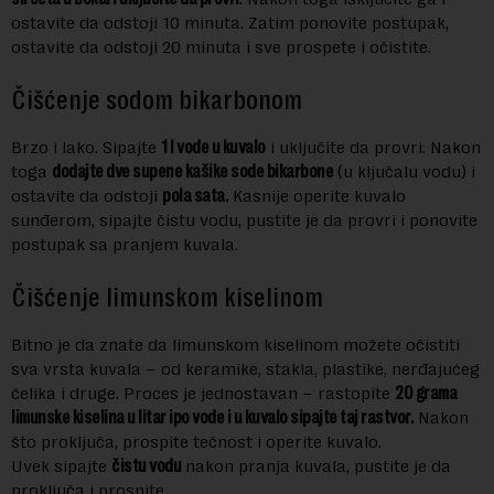
ostavite da odstoji 10 minuta. Zatim ponovite postupak,
ostavite da odstoji 20 minuta i sve prospete i očistite.
Čišćenje sodom bikarbonom
Brzo i lako. Sipajte
1 l vode u kuvalo
i uključite da provri. Nakon
toga
dodajte dve supene kašike sode bikarbone
(u ključalu vodu) i
ostavite da odstoji
pola sata.
Kasnije operite kuvalo
sunđerom, sipajte čistu vodu, pustite je da provri i ponovite
postupak sa pranjem kuvala.
Čišćenje limunskom kiselinom
Bitno je da znate da limunskom kiselinom možete očistiti
sva vrsta kuvala – od keramike, stakla, plastike, nerđajućeg
čelika i druge. Proces je jednostavan – rastopite
20 grama
limunske kiselina u litar ipo vode i u kuvalo sipajte taj rastvor.
Nakon
što proključa, prospite tečnost i operite kuvalo.
Uvek sipajte
čistu vodu
nakon pranja kuvala, pustite je da
proključa i prospite.