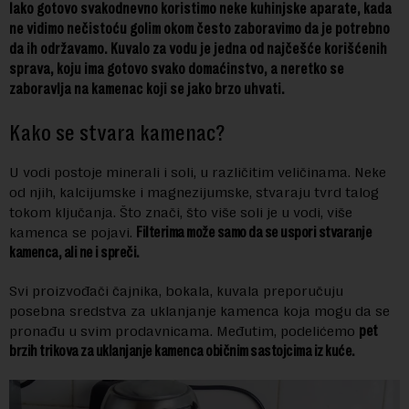
Iako gotovo svakodnevno koristimo neke kuhinjske aparate, kada
ne vidimo nečistoću golim okom često zaboravimo da je potrebno
da ih održavamo. Kuvalo za vodu je jedna od najčešće korišćenih
sprava, koju ima gotovo svako domaćinstvo, a neretko se
zaboravlja na kamenac koji se jako brzo uhvati.
Kako se stvara kamenac?
U vodi postoje minerali i soli, u različitim veličinama. Neke
od njih, kalcijumske i magnezijumske, stvaraju tvrd talog
tokom ključanja. Što znači, što više soli je u vodi, više
kamenca se pojavi.
Filterima može samo da se uspori stvaranje
kamenca, ali ne i spreči.
Svi proizvođači čajnika, bokala, kuvala preporučuju
posebna sredstva za uklanjanje kamenca koja mogu da se
pronađu u svim prodavnicama. Međutim, podelićemo
pet
brzih trikova za uklanjanje kamenca običnim sastojcima iz kuće.