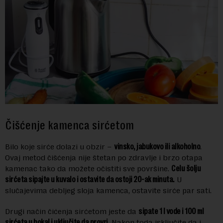
Čišćenje kamenca sirćetom
Bilo koje sirće dolazi u obzir –
vinsko, jabukovo ili alkoholno
.
Ovaj metod čišćenja nije štetan po zdravlje i brzo otapa
kamenac tako da možete očistiti sve površine.
Celu šolju
sirćeta sipajte u kuvalo i ostavite da ostoji 20-ak minuta.
U
slučajevima debljeg sloja kamenca, ostavite sirće par sati.
Drugi način čićenja sirćetom jeste da
sipate 1 l vode i 100 ml
sirćeta u bokal i uključite da provri
. Nakon toga isključite ga i