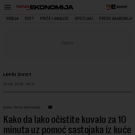
SHOP
SRBIJA
SVET
PRIČE I ANALIZE
SPECIJALI
PRESS AKADEMIJA
LEPŠI ŽIVOT
14.05.2025.
18:17
Autor: Nova ekonomija
Kako da lako očistite kuvalo za 10
minuta uz pomoć sastojaka iz kuće