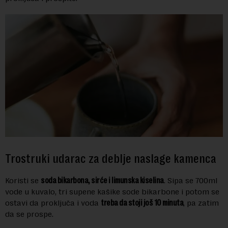
Trostruki udarac za deblje naslage kamenca
Koristi se
soda bikarbona, sirće i limunska kiselina
. Sipa se 700ml
vode u kuvalo, tri supene kašike sode bikarbone i potom se
ostavi da proključa i voda
treba da stoji još 10 minuta
, pa zatim
da se prospe.