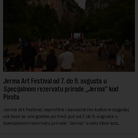
Jerma Art Festival od 7. do 9. avgusta u
Specijalnom rezervatu prirode „Jerma“ kod
Pirota
Jerma Art Festival, neprofitni i samoodrživi kulturni događaj
održaće se ove godine po treći put od 7. do 9. avgusta u
Specijalnom rezervatu prirode "Jerma" u selu Vlasi kod
Pirota.Festival okuplja umetn...