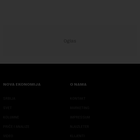
NOVA EKONOMIJA
O NAMA
SRBIJA
KONTAKT
SVET
MARKETING
KOLUMNE
IMPRESSUM
PRIČE I ANALIZE
NJUZLETER
VIDEO
KLIJENTI